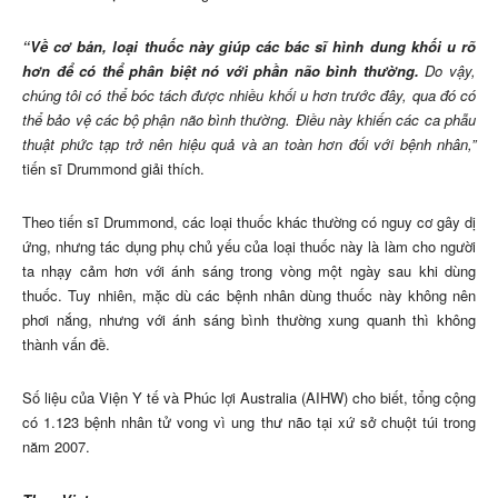
“Về cơ bản, loại thuốc này giúp các bác sĩ hình dung khối u rõ
hơn để có thể phân biệt nó với phần não bình thường.
Do vậy,
chúng tôi có thể bóc tách được nhiều khối u hơn trước đây, qua đó có
thể bảo vệ các bộ phận não bình thường. Điều này khiến các ca phẫu
thuật phức tạp trở nên hiệu quả và an toàn hơn đối với bệnh nhân,”
tiến sĩ Drummond giải thích.
Theo tiến sĩ Drummond, các loại thuốc khác thường có nguy cơ gây dị
ứng, nhưng tác dụng phụ chủ yếu của loại thuốc này là làm cho người
ta nhạy cảm hơn với ánh sáng trong vòng một ngày sau khi dùng
thuốc. Tuy nhiên, mặc dù các bệnh nhân dùng thuốc này không nên
phơi nắng, nhưng với ánh sáng bình thường xung quanh thì không
thành vấn đề.
Số liệu của Viện Y tế và Phúc lợi Australia (AIHW) cho biết, tổng cộng
có 1.123 bệnh nhân tử vong vì ung thư não tại xứ sở chuột túi trong
năm 2007.