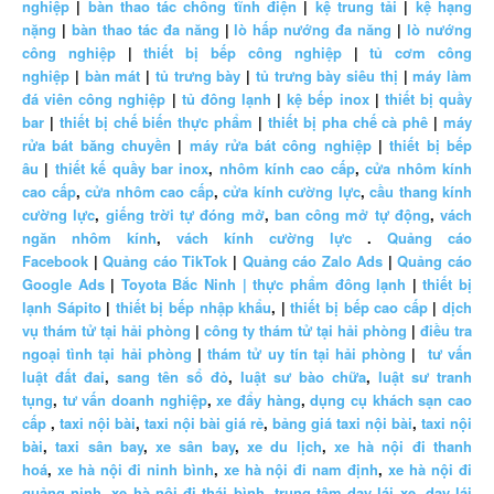
nghiệp
|
bàn thao tác chống tĩnh điện
|
kệ trung tải
|
kệ hạng
nặng
|
bàn thao tác đa năng
|
lò hấp nướng đa năng
|
lò nướng
công nghiệp
|
thiết bị bếp công nghiệp
|
tủ cơm công
nghiệp
|
bàn mát
|
tủ trưng bày
|
tủ trưng bày siêu thị
|
máy làm
đá viên công nghiệp
|
tủ đông lạnh
|
kệ bếp inox
|
thiết bị quầy
bar
|
thiết bị chế biến thực phẩm
|
thiết bị pha chế cà phê
|
máy
rửa bát băng chuyền
|
máy rửa bát công nghiệp
|
thiết bị bếp
âu
|
thiết kế quầy bar inox
,
nhôm kính cao cấp
,
cửa nhôm kính
cao cấp
,
cửa nhôm cao cấp
,
cửa kính cường lực
,
cầu thang kính
cường lực
,
giếng trời tự đóng mở
,
ban công mở tự động
,
vách
ngăn nhôm kính
,
vách kính cường lực
.
Quảng cáo
Facebook
|
Quảng cáo TikTok
|
Quảng cáo Zalo Ads
|
Quảng cáo
Google Ads
|
Toyota Bắc Ninh |
thực phẩm đông lạnh
|
thiết bị
lạnh Sápito
|
thiết bị bếp nhập khẩu
, |
thiết bị bếp cao cấp
|
dịch
vụ thám tử tại hải phòng
|
công ty thám tử tại hải phòng
|
điều tra
ngoại tình tại hải phòng
|
thám tử uy tín tại hải phòng
|
tư vấn
luật đất đai
,
sang tên sổ đỏ
,
luật sư bào chữa
,
luật sư tranh
tụng
,
tư vấn doanh nghiệp
,
xe đẩy hàng
,
dụng cụ khách sạn cao
cấp
,
taxi nội bài
,
taxi nội bài giá rẻ
,
bảng giá taxi nội bài
,
taxi nội
bài
,
taxi sân bay
,
xe sân bay
,
xe du lịch
,
xe hà nội đi thanh
hoá
,
xe hà nội đi ninh bình
,
xe hà nội đi nam định
,
xe hà nội đi
quảng ninh
,
xe hà nội đi thái bình
,
trung tâm dạy lái xe
,
dạy lái