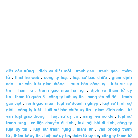
diệt côn trùng
.
dịch vụ diệt mối
.
tranh gao
.
tranh gao
.
thám
tử
.
thiết kế web
.
công ty luật
.
luật sư bào chữa
.
giám định
adn
.
tư vấn luật giao thông
.
mua bán công ty
.
luật sư uy
tín
.
tham tu
.
tranh gạo màu hà nội
.
dịch vụ thám tử uy
tín
.
thám tử quận 6
.
công ty luật uy tín
.
sang tên sổ đỏ
.
tranh
gao việt
.
tranh gao mau
.
luật sư doanh nghiệp
.
luật sư hình sự
giỏi
.
công ty luật
.
luật sư bào chữa uy tín
.
giám định adn
.
tư
vấn luật giao thông
.
luật sư uy tín
.
sang tên sổ đỏ
.
luật sư
tranh tụng
.
xe tiện chuyến đi tỉnh
,
taxi nội bài đi tỉnh
,
công ty
luật uy tín
.
luật sư tranh tụng
,
thám tử
,
văn phòng thám
tử
,
thám tử uy tín .
luật sư uy tín
,
thám tử uy tín
,
công ty thám tử