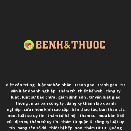
ABOUT US
diệt côn trùng
.
luật sư hôn nhân
.
tranh gao
.
tranh gao
.
tư
vấn luật doanh nghiệp
.
thám tử
.
thiết kế web
.
công ty
luật
.
luật sư bào chữa
.
giám định adn
.
tư vấn luật giao
thông
.
mua bán công ty
.
đăng ký thành lập doanh
nghiệp
.
cửa nhôm kính cao cấp
.
bàn thao tác
,
bàn thao tác
inox
.
luật sư uy tín
.
thám tử hà nội
.
tham tu
.
mua bán ô tô
cũ
.
dịch vụ thám tử uy tín
.
thám tử quận 6
.
công ty luật uy
tín
.
sang tên sổ đỏ
.
thiết bị bếp inox
.
thám tử tư
.
Quảng