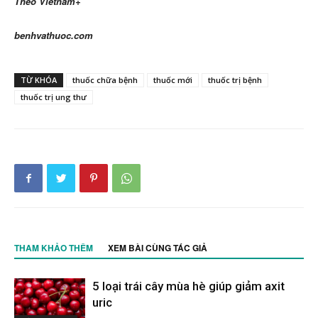
Theo Vietnam+
benhvathuoc.com
TỪ KHÓA
thuốc chữa bệnh
thuốc mới
thuốc trị bệnh
thuốc trị ung thư
THAM KHẢO THÊM
XEM BÀI CÙNG TÁC GIẢ
5 loại trái cây mùa hè giúp giảm axit
uric