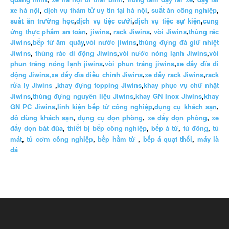
xe hà nội
,
dịch vụ thám tử uy tín tại hà nội
,
suất ăn công nghiệp
,
suất ăn trường học
,
dịch vụ tiệc cưới
,
dịch vụ tiệc sự kiện
,
cung
ứng thực phẩm an toàn
,
jiwins
,
rack Jiwins
,
vòi Jiwins
,
thùng rác
Jiwins
,
bếp từ âm quầy
,
vòi nước jiwins
,
thùng đựng đá giữ nhiệt
Jiwins
,
thùng rác di động Jiwins
,
vòi nước nóng lạnh Jiwins
,
vòi
phun tráng nóng lạnh jiwins
,
vòi phun tráng jiwins
,
xe đẩy đĩa di
động Jiwins,
xe đẩy đĩa điều chỉnh Jiwins
,
xe đẩy rack Jiwins
,
rack
rửa ly Jiwins
,
khay đựng topping Jiwins
,
khay phục vụ chữ nhật
Jiwins
,
thùng đựng nguyên liệu Jiwins
,
khay GN Inox Jiwins
,
khay
GN PC Jiwins
,
linh kiện bếp từ công nghiệp
,
dụng cụ khách sạn
,
đồ dùng khách sạn
,
dụng cụ dọn phòng
,
xe đẩy dọn phòng
,
xe
đẩy dọn bát đũa
,
thiết bị bếp công nghiệp
,
bếp á từ
,
tủ đông
,
tủ
mát
,
tủ cơm công nghiệp
,
bếp hầm từ
,
bếp á quạt thổi
,
máy là
đá