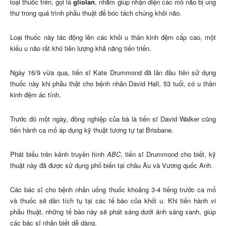
loại thuốc trên, gọi là
gliolan
, nhằm giúp nhận diện các mô não bị ung
thư trong quá trình phẫu thuật để bóc tách chúng khỏi não.
Loại thuốc này tác động lên các khối u thần kinh đệm cấp cao, một
kiểu u não rất khó tiên lượng khả năng tiến triển.
Ngày 16/9 vừa qua, tiến sĩ Kate Drummond đã lần đầu tiên sử dụng
thuốc này khi phẫu thật cho bệnh nhân David Hall, 53 tuổi, có u thần
kinh đệm ác tính.
Trước đó một ngày, đồng nghiệp của bà là tiến sĩ David Walker cũng
tiến hành ca mổ áp dụng kỹ thuật tương tự tại Brisbane.
Phát biểu trên kênh truyền hình
ABC
, tiến sĩ Drummond cho biết, kỹ
thuật này đã được sử dụng phổ biến tại châu Âu và Vương quốc Anh.
Các bác sĩ cho bệnh nhân uống thuốc khoảng 3-4 tiếng trước ca mổ
và thuốc sẽ dần tích tụ tại các tế bào của khối u. Khi tiến hành vi
phẫu thuật, những tế bào này sẽ phát sáng dưới ánh sáng xanh, giúp
các bác sĩ nhận biết dễ dàng.