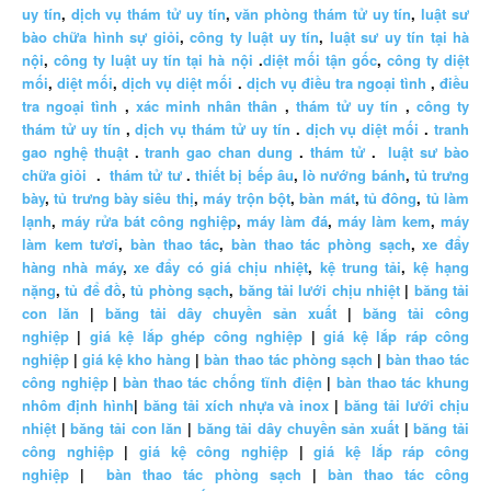
uy tín
,
dịch vụ thám tử uy tín
,
văn phòng thám tử uy tín
,
luật sư
bào chữa hình sự giỏi
,
công ty luật uy tín
,
luật sư uy tín tại hà
nội
,
công ty luật uy tín tại hà nội
.
diệt mối tận gốc
,
công ty diệt
mối
,
diệt mối
,
dịch vụ diệt mối
.
dịch vụ điều tra ngoại tình
,
điều
tra ngoại tình
,
xác minh nhân thân
,
thám tử uy tín
,
công ty
thám tử uy tín
,
dịch vụ thám tử uy tín
.
dịch vụ diệt mối
.
tranh
gao nghệ thuật
.
tranh gao chan dung
.
thám tử
.
luật sư bào
chữa giỏi
.
thám tử tư
.
thiết bị bếp âu
,
lò nướng bánh
,
tủ trưng
bày
,
tủ trưng bày siêu thị
,
máy trộn bột
,
bàn mát
,
tủ đông
,
tủ làm
lạnh
,
máy rửa bát công nghiệp
,
máy làm đá
,
máy làm kem
,
máy
làm kem tươi
,
bàn thao tác
,
bàn thao tác phòng sạch
,
xe đẩy
hàng nhà máy
,
xe đẩy có giá chịu nhiệt
,
kệ trung tải
,
kệ hạng
nặng
,
tủ để đồ
,
tủ phòng sạch
,
băng tải lưới chịu nhiệt
|
băng tải
con lăn
|
băng tải dây chuyền sản xuất
|
băng tải công
nghiệp
|
giá kệ lắp ghép công nghiệp
|
giá kệ lắp ráp công
nghiệp
|
giá kệ kho hàng
|
bàn thao tác phòng sạch
|
bàn thao tác
công nghiệp
|
bàn thao tác chống tĩnh điện
|
bàn thao tác khung
nhôm định hình
|
băng tải xích nhựa và inox
|
băng tải lưới chịu
nhiệt
|
băng tải con lăn
|
băng tải dây chuyền sản xuất
|
băng tải
công nghiệp
|
giá kệ công nghiệp
|
giá kệ lắp ráp công
nghiệp
|
bàn thao tác phòng sạch
|
bàn thao tác công