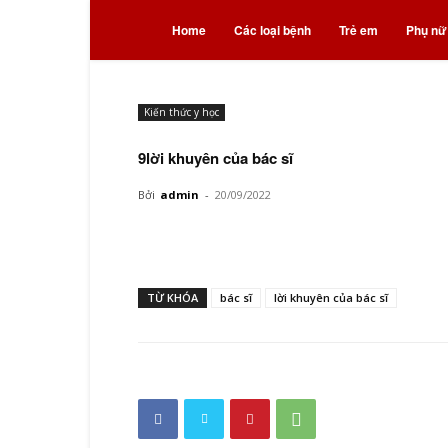
Bệnh
Home
Các loại bệnh
Trẻ em
Phụ nữ
và
Kiến thức y học
thuốc
9lời khuyên của bác sĩ
Bởi
admin
-
20/09/2022
TỪ KHÓA
bác sĩ
lời khuyên của bác sĩ