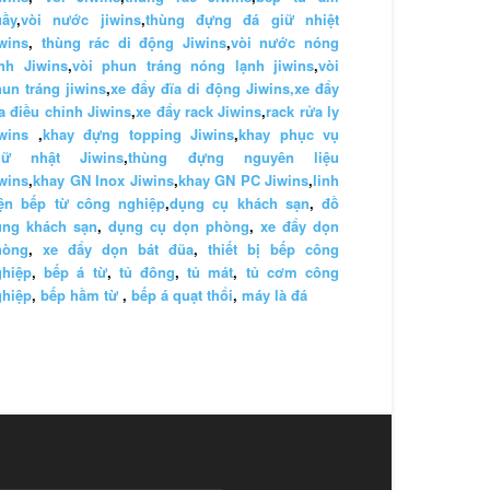
uầy
,
vòi nước jiwins
,
thùng đựng đá giữ nhiệt
wins
,
thùng rác di động Jiwins
,
vòi nước nóng
nh Jiwins
,
vòi phun tráng nóng lạnh jiwins
,
vòi
un tráng jiwins
,
xe đẩy đĩa di động Jiwins,
xe đẩy
a điều chỉnh Jiwins
,
xe đẩy rack Jiwins
,
rack rửa ly
wins
,
khay đựng topping Jiwins
,
khay phục vụ
hữ nhật Jiwins
,
thùng đựng nguyên liệu
wins
,
khay GN Inox Jiwins
,
khay GN PC Jiwins
,
linh
iện bếp từ công nghiệp
,
dụng cụ khách sạn
,
đồ
ùng khách sạn
,
dụng cụ dọn phòng
,
xe đẩy dọn
hòng
,
xe đẩy dọn bát đũa
,
thiết bị bếp công
ghiệp
,
bếp á từ
,
tủ đông
,
tủ mát
,
tủ cơm công
ghiệp
,
bếp hầm từ
,
bếp á quạt thổi
,
máy là đá