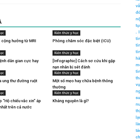
vấ
đ
nộ
Ả
tụ
.
học
Kiến thức y học
tí
 cộng hưởng từ MRI
Phòng chăm sóc đặc biệt (ICU)
tí
tí
học
Kiến thức y học
h
ệnh dân gian cực hay
[Infographic] Cách sơ cứu khi gặp
m
nạn nhân bị sét đánh
tì
học
Kiến thức y học
th
a ung thư đường ruột
Một số mẹo hay chữa bệnh thông
vụ
thường
ng
học
Kiến thức y học
sư
p “Hộ chiếu vắc xin” áp
Kháng nguyên là gì?
n
nhất trên cả nước
th
lạ
l
tá
ch