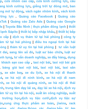
ấp
,
cửa nhôm cao cấp
,
cửa kính cường lực
,
cầu
ang kính cường lực
,
giếng trời tự đóng mở
,
ban
ông mở tự động
,
vách ngăn nhôm kính
,
vách kính
ường lực
.
Quảng cáo Facebook
|
Quảng cáo
kTok
|
Quảng cáo Zalo Ads
|
Quảng cáo Google
ds
|
Toyota Bắc Ninh |
thực phẩm đông lạnh
|
thiết
 lạnh Sápito
|
thiết bị bếp nhập khẩu
, |
thiết bị bếp
ao cấp
|
dịch vụ thám tử tại hải phòng
|
công ty
ám tử tại hải phòng
|
điều tra ngoại tình tại hải
hòng
|
thám tử uy tín tại hải phòng
|
tư vấn luật
t đai
,
sang tên sổ đỏ
,
luật sư bào chữa
,
luật sư
anh tụng
,
tư vấn doanh nghiệp
,
xe đẩy hàng
,
dụng
 khách sạn cao cấp
,
taxi nội bài
,
taxi nội bài giá
,
bảng giá taxi nội bài
,
taxi nội bài
,
taxi sân
y
,
xe sân bay
,
xe du lịch
,
xe hà nội đi thanh
oá
,
xe hà nội đi ninh bình
,
xe hà nội đi nam
nh
,
xe hà nội đi quảng ninh
,
xe hà nội đi thái
nh
,
trung tâm dạy lái xe
,
dạy lái xe hà nội
,
dịch vụ
ám tử uy tín tại hà nội
,
suất ăn công nghiệp
,
suất
n trường học
,
dịch vụ tiệc cưới
,
dịch vụ tiệc sự
ện
,
cung ứng thực phẩm an toàn
,
jiwins
,
rack
wins
,
vòi Jiwins
,
thùng rác Jiwins
,
bếp từ âm