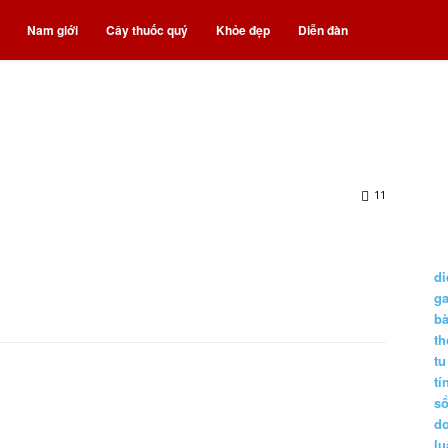
Nam giới
Cây thuốc quý
Khỏe đẹp
Diễn đàn
11
di
g
b
t
tu
tí
s
d
lu