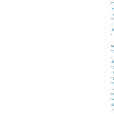
p
lă
n
r
p
tá
hì
nh
xu
n
p
t
n
n
n
b
n
ba
c
c
in