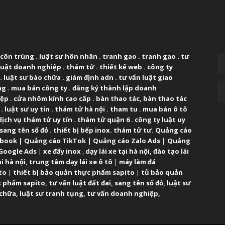
UT US
F
 côn trùng
.
luật sư hôn nhân
.
tranh gao
.
tranh gao
.
tư
luật doanh nghiệp
.
thám tử
.
thiết kế web
.
công ty
.
luật sư bào chữa
.
giám định adn
.
tư vấn luật giao
ng
.
mua bán công ty
.
đăng ký thành lập doanh
iệp
.
cửa nhôm kính cao cấp
.
bàn thao tác
,
bàn thao tác
.
luật sư uy tín
.
thám tử hà nội
.
tham tu
.
mua bán ô tô
dịch vụ thám tử uy tín
.
thám tử quận 6
.
công ty luật uy
sang tên sổ đỏ
.
thiết bị bếp inox
.
thám tử tư
.
Quảng cáo
ebook
|
Quảng cáo TikTok
|
Quảng cáo Zalo Ads
|
Quảng
Google Ads
|
xe đẩy inox
,
dạy lái xe tại hà nội
,
đào tạo lái
ại hà nội
,
trung tâm dạy lái xe ô tô
|
máy làm đá
to
|
thiết bị bảo quản thực phẩm sapito
|
tủ bảo quản
 phẩm sapito
,
tư vấn luật đất đai
,
sang tên sổ đỏ
,
luật sư
 chữa
,
luật sư tranh tụng
,
tư vấn doanh nghiệp
,