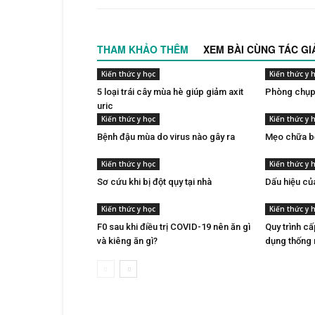
THAM KHẢO THÊM
XEM BÀI CÙNG TÁC GI
Kiến thức y học
Kiến thức y 
5 loại trái cây mùa hè giúp giảm axit
Phòng chụp
uric
Kiến thức y học
Kiến thức y 
Bệnh đậu mùa do virus nào gây ra
Mẹo chữa b
Kiến thức y học
Kiến thức y 
Sơ cứu khi bị đột qụy tại nhà
Dấu hiệu củ
Kiến thức y học
Kiến thức y 
F0 sau khi điều trị COVID-19 nên ăn gì
Quy trình cấ
và kiêng ăn gì?
dụng thống 