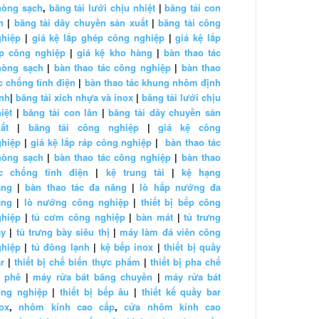
hòng sạch
,
băng tải lưới chịu nhiệt
|
băng tải con
n
|
băng tải dây chuyền sản xuất
|
băng tải công
ghiệp
|
giá kệ lắp ghép công nghiệp
|
giá kệ lắp
áp công nghiệp
|
giá kệ kho hàng
|
bàn thao tác
hòng sạch
|
bàn thao tác công nghiệp
|
bàn thao
c chống tĩnh điện
|
bàn thao tác khung nhôm định
nh
|
băng tải xích nhựa và inox
|
băng tải lưới chịu
iệt
|
băng tải con lăn
|
băng tải dây chuyền sản
ất
|
băng tải công nghiệp
|
giá kệ công
ghiệp
|
giá kệ lắp ráp công nghiệp
|
bàn thao tác
hòng sạch
|
bàn thao tác công nghiệp
|
bàn thao
ác chống tĩnh điện
|
kệ trung tải
|
kệ hạng
ặng
|
bàn thao tác đa năng
|
lò hấp nướng đa
ăng
|
lò nướng công nghiệp
|
thiết bị bếp công
ghiệp
|
tủ cơm công nghiệp
|
bàn mát
|
tủ trưng
ày
|
tủ trưng bày siêu thị
|
máy làm đá viên công
ghiệp
|
tủ đông lạnh
|
kệ bếp inox
|
thiết bị quầy
r
|
thiết bị chế biến thực phẩm
|
thiết bị pha chế
à phê
|
máy rửa bát băng chuyền
|
máy rửa bát
ông nghiệp
|
thiết bị bếp âu
|
thiết kế quầy bar
ox
,
nhôm kính cao cấp
,
cửa nhôm kính cao