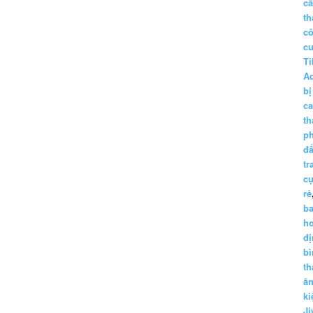
c
th
c
c
Ti
A
bị
c
th
p
đấ
tr
cụ
rẻ
ba
h
đị
bì
th
ă
ki
Ji