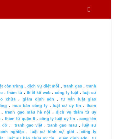
ệt côn trùng
.
dịch vụ diệt mối
.
tranh gao
.
tranh
ao
.
thám tử
.
thiết kế web
.
công ty luật
.
luật sư
ào chữa
.
giám định adn
.
tư vấn luật giao
hông
.
mua bán công ty
.
luật sư uy tín
.
tham
.
tranh gạo màu hà nội
.
dịch vụ thám tử uy
n
.
thám tử quận 6
.
công ty luật uy tín
.
sang tên
ổ đỏ
.
tranh gao việt
.
tranh gao mau
.
luật sư
oanh nghiệp
.
luật sư hình sự giỏi
.
công ty
ật
.
luật sư bào chữa uy tín
.
giám định adn
.
tư