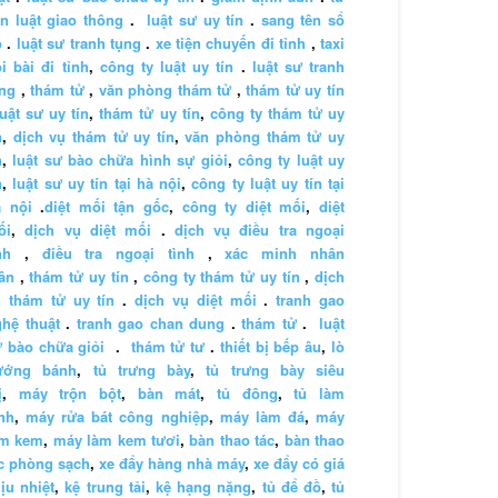
n luật giao thông
.
luật sư uy tín
.
sang tên sổ
ỏ
.
luật sư tranh tụng
.
xe tiện chuyến đi tỉnh
,
taxi
i bài đi tỉnh
,
công ty luật uy tín
.
luật sư tranh
ng
,
thám tử
,
văn phòng thám tử
,
thám tử uy tín
luật sư uy tín
,
thám tử uy tín
,
công ty thám tử uy
n
,
dịch vụ thám tử uy tín
,
văn phòng thám tử uy
n
,
luật sư bào chữa hình sự giỏi
,
công ty luật uy
n
,
luật sư uy tín tại hà nội
,
công ty luật uy tín tại
à nội
.
diệt mối tận gốc
,
công ty diệt mối
,
diệt
ối
,
dịch vụ diệt mối
.
dịch vụ điều tra ngoại
nh
,
điều tra ngoại tình
,
xác minh nhân
ân
,
thám tử uy tín
,
công ty thám tử uy tín
,
dịch
 thám tử uy tín
.
dịch vụ diệt mối
.
tranh gao
hệ thuật
.
tranh gao chan dung
.
thám tử
.
luật
 bào chữa giỏi
.
thám tử tư
.
thiết bị bếp âu
,
lò
ướng bánh
,
tủ trưng bày
,
tủ trưng bày siêu
ị
,
máy trộn bột
,
bàn mát
,
tủ đông
,
tủ làm
nh
,
máy rửa bát công nghiệp
,
máy làm đá
,
máy
àm kem
,
máy làm kem tươi
,
bàn thao tác
,
bàn thao
c phòng sạch
,
xe đẩy hàng nhà máy
,
xe đẩy có giá
ịu nhiệt
,
kệ trung tải
,
kệ hạng nặng
,
tủ để đồ
,
tủ