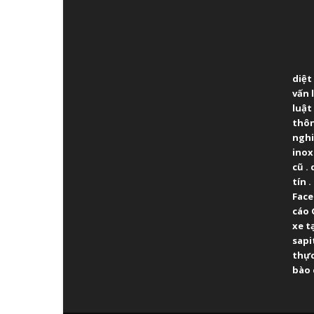
ABO
diệt
vấn 
luật
thô
ngh
inox
cũ
.
tín
.
Fac
cáo 
xe t
sapi
thực
bào