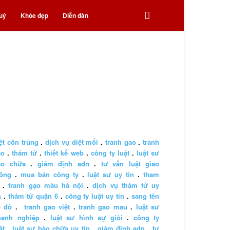
uý
Khỏe đẹp
Diễn đàn
ệt côn trùng
.
dịch vụ diệt mối
.
tranh gao
.
tranh
ao
.
thám tử
.
thiết kế web
.
công ty luật
.
luật sư
ào chữa
.
giám định adn
.
tư vấn luật giao
hông
.
mua bán công ty
.
luật sư uy tín
.
tham
.
tranh gạo màu hà nội
.
dịch vụ thám tử uy
n
.
thám tử quận 6
.
công ty luật uy tín
.
sang tên
ổ đỏ
.
tranh gao việt
.
tranh gao mau
.
luật sư
oanh nghiệp
.
luật sư hình sự giỏi
.
công ty
ật
.
luật sư bào chữa uy tín
.
giám định adn
.
tư