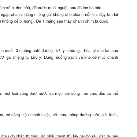
ôm sẽ bị đen nồi), để nước muối nguội, sau đó lọc bỏ cặn.
 ngập chanh, dùng miếng gài không cho chanh nổi lên, đậy kín lại
 không dễ bị hỏng). Để 1 tháng sau thấy chanh chìm là được.
 muối, 3 muỗng café đường, 1/3 ly nước lọc, hòa lại cho tan sau
 tươi gài miệng ly. Lưu ý: Dùng muỗng sạch và khô để múc chanh
n, một loại sống dưới nước và một loại sống trên cạn, đều có thể
c, có công hiệu thanh nhiệt, bổ máu, thông đường ruột, giải khát,
 máu do chấn thương, do phẫu thuật thì lấy hai bó rau cần ta nấu