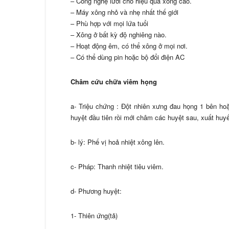
– Công nghệ lưới cho hiệu quả xông cao.
– Máy xông nhỏ và nhẹ nhất thế giới
– Phù hợp với mọi lứa tuổi
– Xông ở bất kỳ độ nghiêng nào.
– Hoạt động êm, có thể xông ở mọi nơi.
– Có thể dùng pin hoặc bộ đổi điện AC
Châm cứu chữa viêm họng
a- Triệu chứng : Đột nhiên xưng đau họng 1 bên h
huyệt đầu tiên rồi mới châm các huyệt sau, xuất huyết
b- lý: Phế vị hoả nhiệt xông lên.
c- Pháp: Thanh nhiệt tiêu viêm.
d- Phương huyệt:
1- Thiên ứng(tả)