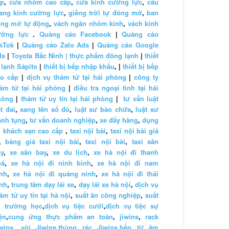
ấp
,
cửa nhôm cao cấp
,
cửa kính cường lực
,
cầu
ang kính cường lực
,
giếng trời tự đóng mở
,
ban
ông mở tự động
,
vách ngăn nhôm kính
,
vách kính
ường lực
.
Quảng cáo Facebook
|
Quảng cáo
kTok
|
Quảng cáo Zalo Ads
|
Quảng cáo Google
ds
|
Toyota Bắc Ninh |
thực phẩm đông lạnh
|
thiết
 lạnh Sápito
|
thiết bị bếp nhập khẩu
, |
thiết bị bếp
ao cấp
|
dịch vụ thám tử tại hải phòng
|
công ty
ám tử tại hải phòng
|
điều tra ngoại tình tại hải
hòng
|
thám tử uy tín tại hải phòng
|
tư vấn luật
t đai
,
sang tên sổ đỏ
,
luật sư bào chữa
,
luật sư
anh tụng
,
tư vấn doanh nghiệp
,
xe đẩy hàng
,
dụng
 khách sạn cao cấp
,
taxi nội bài
,
taxi nội bài giá
,
bảng giá taxi nội bài
,
taxi nội bài
,
taxi sân
y
,
xe sân bay
,
xe du lịch
,
xe hà nội đi thanh
oá
,
xe hà nội đi ninh bình
,
xe hà nội đi nam
nh
,
xe hà nội đi quảng ninh
,
xe hà nội đi thái
nh
,
trung tâm dạy lái xe
,
dạy lái xe hà nội
,
dịch vụ
ám tử uy tín tại hà nội
,
suất ăn công nghiệp
,
suất
n trường học
,
dịch vụ tiệc cưới
,
dịch vụ tiệc sự
ện
,
cung ứng thực phẩm an toàn
,
jiwins
,
rack
wins
,
vòi Jiwins
,
thùng rác Jiwins
,
bếp từ âm