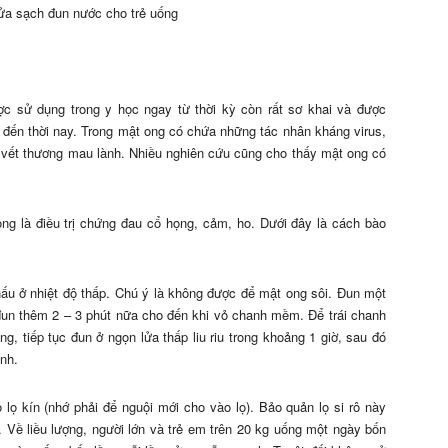
rửa sạch đun nước cho trẻ uống
c sử dụng trong y học ngay từ thời kỳ còn rất sơ khai và được
ại đến thời nay. Trong mật ong có chứa những tác nhân kháng virus,
vết thương mau lành. Nhiều nghiên cứu cũng cho thấy mật ong có
ng là điều trị chứng đau cổ họng, cảm, ho. Dưới đây là cách bào
ấu ở nhiệt độ thấp. Chú ý là không được để mật ong sôi. Đun một
 đun thêm 2 – 3 phút nữa cho đến khi vỏ chanh mềm. Để trái chanh
g, tiếp tục đun ở ngọn lửa thấp liu riu trong khoảng 1 giờ, sau đó
anh.
lọ kín (nhớ phải để nguội mới cho vào lọ). Bảo quản lọ si rô này
. Về liều lượng, người lớn và trẻ em trên 20 kg uống một ngày bốn