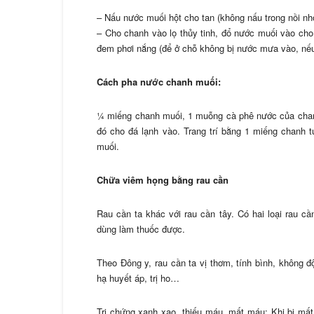
– Nấu nước muối hột cho tan (không nấu trong nồi nh
– Cho chanh vào lọ thủy tinh, đổ nước muối vào cho
đem phơi nắng (để ở chỗ không bị nước mưa vào, nếu
Cách pha nước chanh muối:
¼ miếng chanh muối, 1 muỗng cà phê nước của chanh
đó cho đá lạnh vào. Trang trí bằng 1 miếng chanh
muối.
Chữa viêm họng bằng rau cần
Rau cần ta khác với rau cần tây. Có hai loại rau cầ
dùng làm thuốc được.
Theo Đông y, rau cần ta vị thơm, tính bình, không độ
hạ huyết áp, trị ho…
Trị chứng xanh xao, thiếu máu, mất máu: Khi bị mất