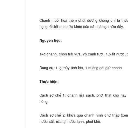
Chanh muối hòa thêm chút đường không chỉ là thức
họng rất tốt cho sức khỏe của cả nhà bạn nữa đấy.
Nguyên liệu:
1kg chanh, chọn trái vừa, vỏ xanh tươi, 1,5 lít nước,
Dụng cụ :1 lọ thủy tinh lớn, 1 miếng gài giữ chanh
Thực hiện:
Cách sơ chế 1: chanh rửa sạch, phơi thật khô hay
hỏng.
Cách sơ chế 2: khứa quả chanh hình chữ thập (xem
nước sôi, rửa lại nước lạnh, phơi khô.