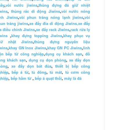
uầy
,
vòi nước jiwins
,
thùng đựng đá giữ nhiệt
wins
,
thùng rác di động Jiwins
,
vòi nước nóng
nh Jiwins
,
vòi phun tráng nóng lạnh jiwins
,
vòi
un tráng jiwins
,
xe đẩy đĩa di động Jiwins,
xe đẩy
a điều chỉnh Jiwins
,
xe đẩy rack Jiwins
,
rack rửa ly
wins
,
khay đựng topping Jiwins
,
khay phục vụ
hữ nhật Jiwins
,
thùng đựng nguyên liệu
wins
,
khay GN Inox Jiwins
,
khay GN PC Jiwins
,
linh
iện bếp từ công nghiệp
,
dụng cụ khách sạn
,
đồ
ùng khách sạn
,
dụng cụ dọn phòng
,
xe đẩy dọn
hòng
,
xe đẩy dọn bát đũa
,
thiết bị bếp công
ghiệp
,
bếp á từ
,
tủ đông
,
tủ mát
,
tủ cơm công
ghiệp
,
bếp hầm từ
,
bếp á quạt thổi
,
máy là đá