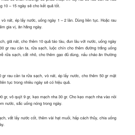
ng 10 – 15 ngày sẽ cho kết quả tốt.
 vò nát, ép lấy nước, uống ngày 1 – 2 lần. Dùng liên tục. Hoặc rau
hêm gia vị, ăn hằng ngày.
ch, giã nát, cho thêm 10 quả táo tàu, đun lâu với nước, uống ngày
500 gr rau cần ta, rửa sạch, luộc chín cho thêm đường trắng uống
ả rễ rửa sạch, cắt nhỏ, cho thêm gạo đủ dùng, nấu cháo ăn thường
0 gr rau cần ta rửa sạch, vò nát, ép lấy nước, cho thêm 50 gr mật
liên tục trong nhiều ngày sẽ có hiệu quả.
00 gr, vỏ quýt 9 gr, kẹo mạch nha 30 gr. Cho kẹo mạch nha vào nồi
hêm nước, sắc uống nóng trong ngày.
ạch, vắt lấy nước cốt, thêm vài hạt muối, hấp cách thủy, chia uống
ày.