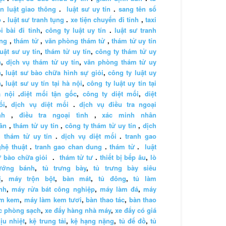
n luật giao thông
.
luật sư uy tín
.
sang tên sổ
ỏ
.
luật sư tranh tụng
.
xe tiện chuyến đi tỉnh
,
taxi
i bài đi tỉnh
,
công ty luật uy tín
.
luật sư tranh
ng
,
thám tử
,
văn phòng thám tử
,
thám tử uy tín
luật sư uy tín
,
thám tử uy tín
,
công ty thám tử uy
n
,
dịch vụ thám tử uy tín
,
văn phòng thám tử uy
n
,
luật sư bào chữa hình sự giỏi
,
công ty luật uy
n
,
luật sư uy tín tại hà nội
,
công ty luật uy tín tại
à nội
.
diệt mối tận gốc
,
công ty diệt mối
,
diệt
ối
,
dịch vụ diệt mối
.
dịch vụ điều tra ngoại
nh
,
điều tra ngoại tình
,
xác minh nhân
ân
,
thám tử uy tín
,
công ty thám tử uy tín
,
dịch
 thám tử uy tín
.
dịch vụ diệt mối
.
tranh gao
hệ thuật
.
tranh gao chan dung
.
thám tử
.
luật
 bào chữa giỏi
.
thám tử tư
.
thiết bị bếp âu
,
lò
ướng bánh
,
tủ trưng bày
,
tủ trưng bày siêu
ị
,
máy trộn bột
,
bàn mát
,
tủ đông
,
tủ làm
nh
,
máy rửa bát công nghiệp
,
máy làm đá
,
máy
àm kem
,
máy làm kem tươi
,
bàn thao tác
,
bàn thao
c phòng sạch
,
xe đẩy hàng nhà máy
,
xe đẩy có giá
ịu nhiệt
,
kệ trung tải
,
kệ hạng nặng
,
tủ để đồ
,
tủ