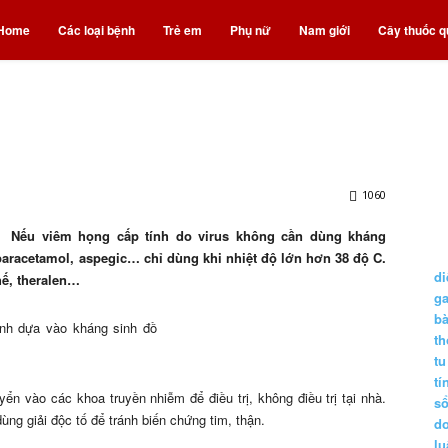
nh
Home
Các loại bệnh
Trẻ em
Phụ nữ
Nam giới
Cây thuốc q
uốc
1060
Nếu viêm họng cấp tính do virus không cần dùng kháng
 paracetamol, aspegic… chỉ dùng khi nhiệt độ lớn hơn 38 độ C.
di
hế, theralen…
g
b
inh dựa vào kháng sinh đồ
t
tu
tí
ển vào các khoa truyền nhiễm để điều trị, không điều trị tại nhà.
s
ùng giải độc tố để tránh biến chứng tim, thận.
d
lu