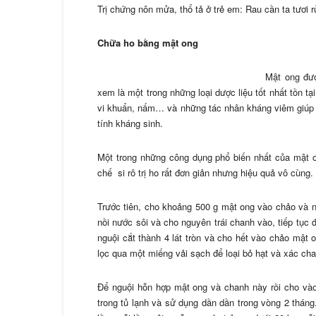
Trị chứng nôn mửa, thổ tả ở trẻ em: Rau cần ta tươi 
Chữa ho bằng mật ong
Mật ong đượ
xem là một trong những loại dược liệu tốt nhất tồn t
vi khuẩn, nấm… và những tác nhân kháng viêm giúp 
tính kháng sinh.
Một trong những công dụng phổ biến nhất của mật o
chế si rô trị ho rất đơn giản nhưng hiệu quả vô cùng.
Trước tiên, cho khoảng 500 g mật ong vào chảo và n
nồi nước sôi và cho nguyên trái chanh vào, tiếp tục
nguội cắt thành 4 lát tròn và cho hết vào chảo mật on
lọc qua một miếng vải sạch để loại bỏ hạt và xác ch
Để nguội hỗn hợp mật ong và chanh này rồi cho vào 
trong tủ lạnh và sử dụng dần dần trong vòng 2 tháng