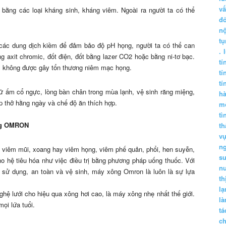
vấ
 bằng các loại kháng sinh, kháng viêm. Ngoài ra người ta có thể
đ
nộ
tụ
 các dung dịch kiềm để đảm bảo độ pH họng, người ta có thể can
.
 axit chromic, đốt điện, đốt bằng lazer CO2 hoặc bằng ni-tơ bạc.
tí
ạt, không được gây tổn thương niêm mạc họng.
tí
tí
ữ ấm cổ ngực, lòng bàn chân trong mùa lạnh, vệ sinh răng miệng,
h
ập thở hằng ngày và chế độ ăn thích hợp.
m
tì
ọng OMRON
th
vụ
ng
 viêm mũi, xoang hay viêm họng, viêm phế quản, phổi, hen suyễn,
sư
 hệ tiêu hóa như việc điều trị bằng phương pháp uống thuốc. Với
n
ễ sử dụng, an toàn và vệ sinh, máy xông Omron là luôn là sự lựa
th
lạ
 lưới cho hiệu qua xông hơi cao, là máy xông nhẹ nhất thế giới.
l
ọi lứa tuổi.
tá
ch