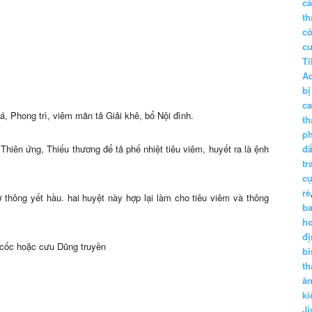
c
th
c
c
Ti
A
bị
c
, Phong trì, viêm mãn tả Giải khê, bổ Nội đình.
th
p
hiên ứng, Thiếu thương để tả phế nhiệt tiêu viêm, huyết ra là ệnh
đấ
tr
cụ
rẻ
ơ thông yết hầu. hai huyệt này hợp lại làm cho tiêu viêm và thông
ba
h
đị
 cốc hoặc cưu Dũng truyền
bì
th
ă
ki
Ji