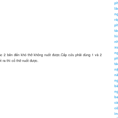
p
lă
n
r
p
tá
hì
nh
xu
n
oặc 2 bên đến khó thở không nuốt được.Cấp cứu phải dùng 1 và 2
p
 ra thì cổ thở nuốt được.
t
n
n
n
b
n
ba
c
c
in