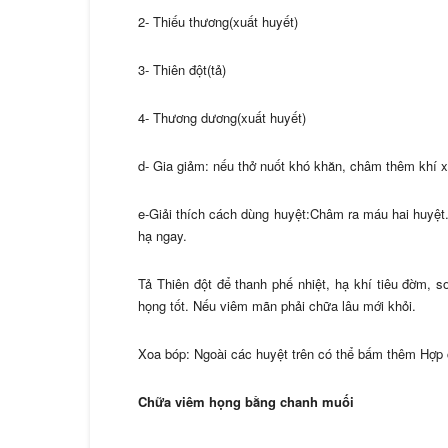
2- Thiếu thương(xuất huyết)
3- Thiên đột(tả)
4- Thương dương(xuất huyết)
d- Gia giảm: nếu thở nuốt khó khăn, châm thêm khí xá
e-Giải thích cách dùng huyệt:Châm ra máu hai huyệt.T
hạ ngay.
Tả Thiên đột để thanh phế nhiệt, hạ khí tiêu đờm, s
họng tốt. Nếu viêm mãn phải chữa lâu mới khỏi.
Xoa bóp: Ngoài các huyệt trên có thể bấm thêm Hợp
Chữa viêm họng bằng chanh muối