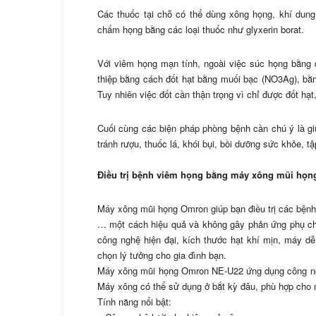
Các thuốc tại chỗ có thể dùng xông họng, khí dung
chấm họng bằng các loại thuốc như glyxerin borat.
Với viêm họng mạn tính, ngoài việc súc họng bằng
thiệp bằng cách đốt hạt bằng muối bạc (NO3Ag), bằng
Tuy nhiên việc đốt cần thận trọng vì chỉ được đốt h
Cuối cùng các biện pháp phòng bệnh cần chú ý là gi
tránh rượu, thuốc lá, khói bụi, bồi dưỡng sức khỏe, t
Điều trị bệnh viêm họng bằng máy xông mũi h
Máy xông mũi họng Omron giúp bạn điều trị các bệnh
… một cách hiệu quả và không gây phản ứng phụ cho
công nghệ hiện đại, kích thước hạt khí mịn, máy d
chọn lý tưởng cho gia đình bạn.
Máy xông mũi họng Omron NE-U22 ứng dụng công nghệ
Máy xông có thể sử dụng ở bắt kỳ đâu, phù hợp cho m
Tính năng nổi bật: