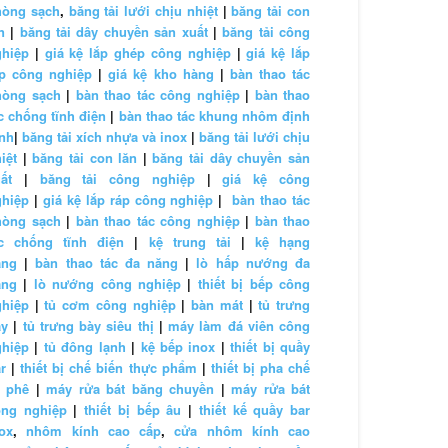
hòng sạch
,
băng tải lưới chịu nhiệt
|
băng tải con
n
|
băng tải dây chuyền sản xuất
|
băng tải công
ghiệp
|
giá kệ lắp ghép công nghiệp
|
giá kệ lắp
áp công nghiệp
|
giá kệ kho hàng
|
bàn thao tác
hòng sạch
|
bàn thao tác công nghiệp
|
bàn thao
c chống tĩnh điện
|
bàn thao tác khung nhôm định
nh
|
băng tải xích nhựa và inox
|
băng tải lưới chịu
iệt
|
băng tải con lăn
|
băng tải dây chuyền sản
ất
|
băng tải công nghiệp
|
giá kệ công
ghiệp
|
giá kệ lắp ráp công nghiệp
|
bàn thao tác
hòng sạch
|
bàn thao tác công nghiệp
|
bàn thao
ác chống tĩnh điện
|
kệ trung tải
|
kệ hạng
ặng
|
bàn thao tác đa năng
|
lò hấp nướng đa
ăng
|
lò nướng công nghiệp
|
thiết bị bếp công
ghiệp
|
tủ cơm công nghiệp
|
bàn mát
|
tủ trưng
ày
|
tủ trưng bày siêu thị
|
máy làm đá viên công
ghiệp
|
tủ đông lạnh
|
kệ bếp inox
|
thiết bị quầy
r
|
thiết bị chế biến thực phẩm
|
thiết bị pha chế
à phê
|
máy rửa bát băng chuyền
|
máy rửa bát
ông nghiệp
|
thiết bị bếp âu
|
thiết kế quầy bar
ox
,
nhôm kính cao cấp
,
cửa nhôm kính cao