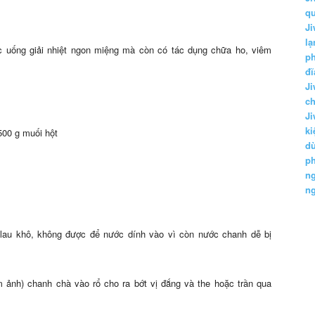
q
Ji
lạ
 uống giải nhiệt ngon miệng mà còn có tác dụng chữa ho, viêm
ph
đĩ
Ji
c
Ji
k
 500 g muối hột
d
p
n
n
 lau khô, không được để nước dính vào vì còn nước chanh dễ bị
 ảnh) chanh chà vào rổ cho ra bớt vị đắng và the hoặc trần qua