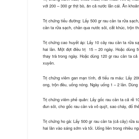
với 200 – 300 gr thịt bò, ăn cả nước lẫn cái. Ăn khoả
Trị chứng tiểu đường: Lấy 500 gr rau cần ta rửa sạch,
cần ta rửa sạch, chần qua nước sôi, cắt khúc, trộn t
Trị chứng cao huyết áp: Lấy 10 cây rau cần ta rửa sạ
hai lần. Một đợt điều trị 15 – 20 ngày. Hoặc dùng 
thay trà trong ngày. Hoặc dùng 120 gr rau cần ta c
xuyên.
Trị chứng viêm gan mạn tính, đi tiểu ra máu: Lấy 20
ong, trộn đều, uống nóng. Ngày uống 1 – 2 lần. Dùng 
Trị chứng viêm phế quản: Lấy gốc rau cần ta cả rễ 1
đun sôi, cho gốc rau cần và vỏ quýt, sao cháy, đổ t
Trị chứng ho gà: Lấy 500 gr rau cần ta (cả cây) rửa s
hai lần vào sáng sớm và tối. Uống liền trong nhiều ng