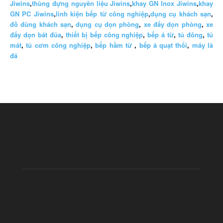
Jiwins
,
thùng đựng nguyên liệu Jiwins
,
khay GN Inox Jiwins
,
khay
GN PC Jiwins
,
linh kiện bếp từ công nghiệp
,
dụng cụ khách sạn
,
đồ dùng khách sạn
,
dụng cụ dọn phòng
,
xe đẩy dọn phòng
,
xe
đẩy dọn bát đũa
,
thiết bị bếp công nghiệp
,
bếp á từ
,
tủ đông
,
tủ
mát
,
tủ cơm công nghiệp
,
bếp hầm từ
,
bếp á quạt thổi
,
máy là
đá