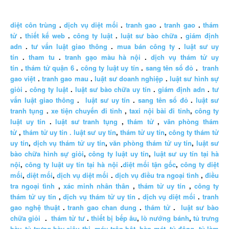
diệt côn trùng
.
dịch vụ diệt mối
.
tranh gao
.
tranh gao
.
thám
tử
.
thiết kế web
.
công ty luật
.
luật sư bào chữa
.
giám định
adn
.
tư vấn luật giao thông
.
mua bán công ty
.
luật sư uy
tín
.
tham tu
.
tranh gạo màu hà nội
.
dịch vụ thám tử uy
tín
.
thám tử quận 6
.
công ty luật uy tín
.
sang tên sổ đỏ
.
tranh
gao việt
.
tranh gao mau
.
luật sư doanh nghiệp
.
luật sư hình sự
giỏi
.
công ty luật
.
luật sư bào chữa uy tín
.
giám định adn
.
tư
vấn luật giao thông
.
luật sư uy tín
.
sang tên sổ đỏ
.
luật sư
tranh tụng
.
xe tiện chuyến đi tỉnh
,
taxi nội bài đi tỉnh
,
công ty
luật uy tín
.
luật sư tranh tụng
,
thám tử
,
văn phòng thám
tử
,
thám tử uy tín .
luật sư uy tín
,
thám tử uy tín
,
công ty thám tử
uy tín
,
dịch vụ thám tử uy tín
,
văn phòng thám tử uy tín
,
luật sư
bào chữa hình sự giỏi
,
công ty luật uy tín
,
luật sư uy tín tại hà
nội
,
công ty luật uy tín tại hà nội
.
diệt mối tận gốc
,
công ty diệt
mối
,
diệt mối
,
dịch vụ diệt mối
.
dịch vụ điều tra ngoại tình
,
điều
tra ngoại tình
,
xác minh nhân thân
,
thám tử uy tín
,
công ty
thám tử uy tín
,
dịch vụ thám tử uy tín
.
dịch vụ diệt mối
.
tranh
gao nghệ thuật
.
tranh gao chan dung
.
thám tử
.
luật sư bào
chữa giỏi
.
thám tử tư
.
thiết bị bếp âu
,
lò nướng bánh
,
tủ trưng
bày
,
tủ trưng bày siêu thị
,
máy trộn bột
,
bàn mát
,
tủ đông
,
tủ làm