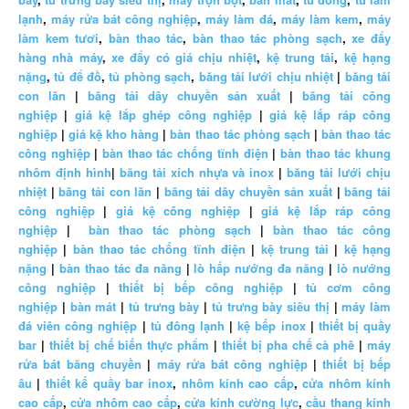
lạnh
,
máy rửa bát công nghiệp
,
máy làm đá
,
máy làm kem
,
máy
làm kem tươi
,
bàn thao tác
,
bàn thao tác phòng sạch
,
xe đẩy
hàng nhà máy
,
xe đẩy có giá chịu nhiệt
,
kệ trung tải
,
kệ hạng
nặng
,
tủ để đồ
,
tủ phòng sạch
,
băng tải lưới chịu nhiệt
|
băng tải
con lăn
|
băng tải dây chuyền sản xuất
|
băng tải công
nghiệp
|
giá kệ lắp ghép công nghiệp
|
giá kệ lắp ráp công
nghiệp
|
giá kệ kho hàng
|
bàn thao tác phòng sạch
|
bàn thao tác
công nghiệp
|
bàn thao tác chống tĩnh điện
|
bàn thao tác khung
nhôm định hình
|
băng tải xích nhựa và inox
|
băng tải lưới chịu
nhiệt
|
băng tải con lăn
|
băng tải dây chuyền sản xuất
|
băng tải
công nghiệp
|
giá kệ công nghiệp
|
giá kệ lắp ráp công
nghiệp
|
bàn thao tác phòng sạch
|
bàn thao tác công
nghiệp
|
bàn thao tác chống tĩnh điện
|
kệ trung tải
|
kệ hạng
nặng
|
bàn thao tác đa năng
|
lò hấp nướng đa năng
|
lò nướng
công nghiệp
|
thiết bị bếp công nghiệp
|
tủ cơm công
nghiệp
|
bàn mát
|
tủ trưng bày
|
tủ trưng bày siêu thị
|
máy làm
đá viên công nghiệp
|
tủ đông lạnh
|
kệ bếp inox
|
thiết bị quầy
bar
|
thiết bị chế biến thực phẩm
|
thiết bị pha chế cà phê
|
máy
rửa bát băng chuyền
|
máy rửa bát công nghiệp
|
thiết bị bếp
âu
|
thiết kế quầy bar inox
,
nhôm kính cao cấp
,
cửa nhôm kính
cao cấp
,
cửa nhôm cao cấp
,
cửa kính cường lực
,
cầu thang kính