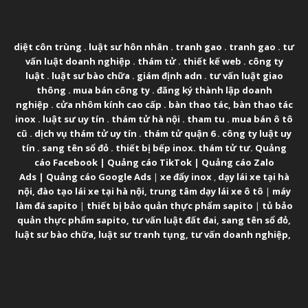
ABOUT US
diệt côn trùng
.
luật sư hôn nhân
.
tranh gao
.
tranh gao
.
tư
vấn luật doanh nghiệp
.
thám tử
.
thiết kế web
.
công ty
luật
.
luật sư bào chữa
.
giám định adn
.
tư vấn luật giao
thông
.
mua bán công ty
.
đăng ký thành lập doanh
nghiệp
.
cửa nhôm kính cao cấp
.
bàn thao tác
,
bàn thao tác
inox
.
luật sư uy tín
.
thám tử hà nội
.
tham tu
.
mua bán ô tô
cũ
.
dịch vụ thám tử uy tín
.
thám tử quận 6
.
công ty luật uy
tín
.
sang tên sổ đỏ
.
thiết bị bếp inox
.
thám tử tư
.
Quảng
cáo Facebook
|
Quảng cáo TikTok
|
Quảng cáo Zalo
Ads
|
Quảng cáo Google Ads
|
xe đẩy inox
,
dạy lái xe tại hà
nội
,
đào tạo lái xe tại hà nội
,
trung tâm dạy lái xe ô tô
|
máy
làm đá sapito
|
thiết bị bảo quản thực phẩm sapito
|
tủ bảo
quản thực phẩm sapito
,
tư vấn luật đất đai
,
sang tên sổ đỏ
,
luật sư bào chữa
,
luật sư tranh tụng
,
tư vấn doanh nghiệp
,
FOLLOW US