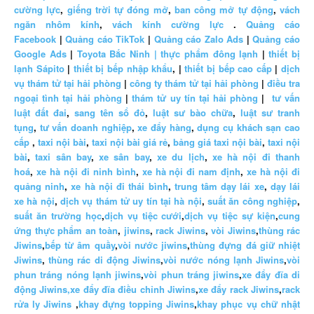
cường lực
,
giếng trời tự đóng mở
,
ban công mở tự động
,
vách
ngăn nhôm kính
,
vách kính cường lực
.
Quảng cáo
Facebook
|
Quảng cáo TikTok
|
Quảng cáo Zalo Ads
|
Quảng cáo
Google Ads
|
Toyota Bắc Ninh |
thực phẩm đông lạnh
|
thiết bị
lạnh Sápito
|
thiết bị bếp nhập khẩu
, |
thiết bị bếp cao cấp
|
dịch
vụ thám tử tại hải phòng
|
công ty thám tử tại hải phòng
|
điều tra
ngoại tình tại hải phòng
|
thám tử uy tín tại hải phòng
|
tư vấn
luật đất đai
,
sang tên sổ đỏ
,
luật sư bào chữa
,
luật sư tranh
tụng
,
tư vấn doanh nghiệp
,
xe đẩy hàng
,
dụng cụ khách sạn cao
cấp
,
taxi nội bài
,
taxi nội bài giá rẻ
,
bảng giá taxi nội bài
,
taxi nội
bài
,
taxi sân bay
,
xe sân bay
,
xe du lịch
,
xe hà nội đi thanh
hoá
,
xe hà nội đi ninh bình
,
xe hà nội đi nam định
,
xe hà nội đi
quảng ninh
,
xe hà nội đi thái bình
,
trung tâm dạy lái xe
,
dạy lái
xe hà nội
,
dịch vụ thám tử uy tín tại hà nội
,
suất ăn công nghiệp
,
suất ăn trường học
,
dịch vụ tiệc cưới
,
dịch vụ tiệc sự kiện
,
cung
ứng thực phẩm an toàn
,
jiwins
,
rack Jiwins
,
vòi Jiwins
,
thùng rác
Jiwins
,
bếp từ âm quầy
,
vòi nước jiwins
,
thùng đựng đá giữ nhiệt
Jiwins
,
thùng rác di động Jiwins
,
vòi nước nóng lạnh Jiwins
,
vòi
phun tráng nóng lạnh jiwins
,
vòi phun tráng jiwins
,
xe đẩy đĩa di
động Jiwins,
xe đẩy đĩa điều chỉnh Jiwins
,
xe đẩy rack Jiwins
,
rack
rửa ly Jiwins
,
khay đựng topping Jiwins
,
khay phục vụ chữ nhật