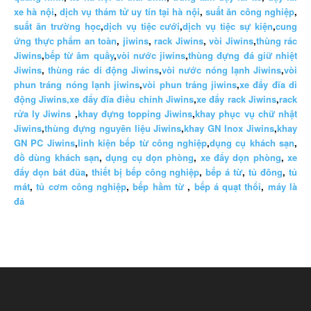
xe hà nội
,
dịch vụ thám tử uy tín tại hà nội
,
suất ăn công nghiệp
,
suất ăn trường học
,
dịch vụ tiệc cưới
,
dịch vụ tiệc sự kiện
,
cung
ứng thực phẩm an toàn
,
jiwins
,
rack Jiwins
,
vòi Jiwins
,
thùng rác
Jiwins
,
bếp từ âm quầy
,
vòi nước jiwins
,
thùng đựng đá giữ nhiệt
Jiwins
,
thùng rác di động Jiwins
,
vòi nước nóng lạnh Jiwins
,
vòi
phun tráng nóng lạnh jiwins
,
vòi phun tráng jiwins
,
xe đẩy đĩa di
động Jiwins,
xe đẩy đĩa điều chỉnh Jiwins
,
xe đẩy rack Jiwins
,
rack
rửa ly Jiwins
,
khay đựng topping Jiwins
,
khay phục vụ chữ nhật
Jiwins
,
thùng đựng nguyên liệu Jiwins
,
khay GN Inox Jiwins
,
khay
GN PC Jiwins
,
linh kiện bếp từ công nghiệp
,
dụng cụ khách sạn
,
đồ dùng khách sạn
,
dụng cụ dọn phòng
,
xe đẩy dọn phòng
,
xe
đẩy dọn bát đũa
,
thiết bị bếp công nghiệp
,
bếp á từ
,
tủ đông
,
tủ
mát
,
tủ cơm công nghiệp
,
bếp hầm từ
,
bếp á quạt thổi
,
máy là
đá