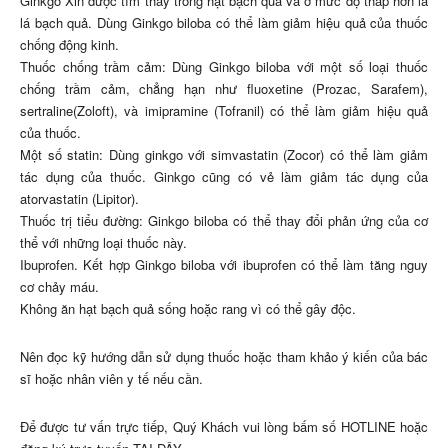
Ginkgo Xin được tìm thấy trong hạt bạch quả và ở mức độ thấp hơn là
lá bạch quả. Dùng Ginkgo biloba có thể làm giảm hiệu quả của thuốc
chống động kinh.
Thuốc chống trầm cảm: Dùng Ginkgo biloba với một số loại thuốc
chống trầm cảm, chẳng hạn như fluoxetine (Prozac, Sarafem),
sertraline(Zoloft), và imipramine (Tofranil) có thể làm giảm hiệu quả
của thuốc.
Một số statin: Dùng ginkgo với simvastatin (Zocor) có thể làm giảm
tác dụng của thuốc. Ginkgo cũng có vẻ làm giảm tác dụng của
atorvastatin (Lipitor).
Thuốc trị tiểu đường: Ginkgo biloba có thể thay đổi phản ứng của cơ
thể với những loại thuốc này.
Ibuprofen. Kết hợp Ginkgo biloba với ibuprofen có thể làm tăng nguy
cơ chảy máu.
Không ăn hạt bạch quả sống hoặc rang vì có thể gây độc.
Nên đọc kỹ hướng dẫn sử dụng thuốc hoặc tham khảo ý kiến của bác
sĩ hoặc nhân viên y tế nếu cần.
Để được tư vấn trực tiếp, Quý Khách vui lòng bấm số HOTLINE hoặc