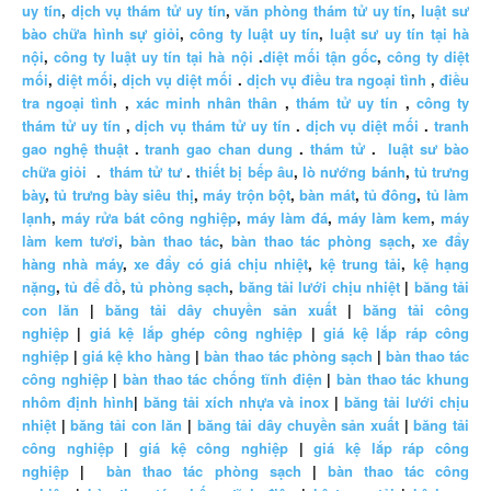
uy tín
,
dịch vụ thám tử uy tín
,
văn phòng thám tử uy tín
,
luật sư
bào chữa hình sự giỏi
,
công ty luật uy tín
,
luật sư uy tín tại hà
nội
,
công ty luật uy tín tại hà nội
.
diệt mối tận gốc
,
công ty diệt
mối
,
diệt mối
,
dịch vụ diệt mối
.
dịch vụ điều tra ngoại tình
,
điều
tra ngoại tình
,
xác minh nhân thân
,
thám tử uy tín
,
công ty
thám tử uy tín
,
dịch vụ thám tử uy tín
.
dịch vụ diệt mối
.
tranh
gao nghệ thuật
.
tranh gao chan dung
.
thám tử
.
luật sư bào
chữa giỏi
.
thám tử tư
.
thiết bị bếp âu
,
lò nướng bánh
,
tủ trưng
bày
,
tủ trưng bày siêu thị
,
máy trộn bột
,
bàn mát
,
tủ đông
,
tủ làm
lạnh
,
máy rửa bát công nghiệp
,
máy làm đá
,
máy làm kem
,
máy
làm kem tươi
,
bàn thao tác
,
bàn thao tác phòng sạch
,
xe đẩy
hàng nhà máy
,
xe đẩy có giá chịu nhiệt
,
kệ trung tải
,
kệ hạng
nặng
,
tủ để đồ
,
tủ phòng sạch
,
băng tải lưới chịu nhiệt
|
băng tải
con lăn
|
băng tải dây chuyền sản xuất
|
băng tải công
nghiệp
|
giá kệ lắp ghép công nghiệp
|
giá kệ lắp ráp công
nghiệp
|
giá kệ kho hàng
|
bàn thao tác phòng sạch
|
bàn thao tác
công nghiệp
|
bàn thao tác chống tĩnh điện
|
bàn thao tác khung
nhôm định hình
|
băng tải xích nhựa và inox
|
băng tải lưới chịu
nhiệt
|
băng tải con lăn
|
băng tải dây chuyền sản xuất
|
băng tải
công nghiệp
|
giá kệ công nghiệp
|
giá kệ lắp ráp công
nghiệp
|
bàn thao tác phòng sạch
|
bàn thao tác công