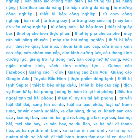
nghiệp
|
bàn thao tác chống tĩnh điện
|
kệ trung tải
|
kệ hạng
nặng
|
bàn thao tác đa năng
|
lò hấp nướng đa năng
|
lò nướng
công nghiệp
|
thiết bị bếp công nghiệp
|
tủ cơm công
nghiệp
|
bàn mát
|
tủ trưng bày
|
tủ trưng bày siêu thị
|
máy làm
đá viên công nghiệp
|
tủ đông lạnh
|
kệ bếp inox
|
thiết bị quầy
bar
|
thiết bị chế biến thực phẩm
|
thiết bị pha chế cà phê
|
máy
rửa bát băng chuyền
|
máy rửa bát công nghiệp
|
thiết bị bếp
âu
|
thiết kế quầy bar inox
,
nhôm kính cao cấp
,
cửa nhôm kính
cao cấp
,
cửa nhôm cao cấp
,
cửa kính cường lực
,
cầu thang kính
cường lực
,
giếng trời tự đóng mở
,
ban công mở tự động
,
vách
ngăn nhôm kính
,
vách kính cường lực
.
Quảng cáo
Facebook
|
Quảng cáo TikTok
|
Quảng cáo Zalo Ads
|
Quảng cáo
Google Ads
|
Toyota Bắc Ninh |
thực phẩm đông lạnh
|
thiết bị
lạnh Sápito
|
thiết bị bếp nhập khẩu
, |
thiết bị bếp cao cấp
|
dịch
vụ thám tử tại hải phòng
|
công ty thám tử tại hải phòng
|
điều tra
ngoại tình tại hải phòng
|
thám tử uy tín tại hải phòng
|
tư vấn
luật đất đai
,
sang tên sổ đỏ
,
luật sư bào chữa
,
luật sư tranh
tụng
,
tư vấn doanh nghiệp
,
xe đẩy hàng
,
dụng cụ khách sạn cao
cấp
,
taxi nội bài
,
taxi nội bài giá rẻ
,
bảng giá taxi nội bài
,
taxi nội
bài
,
taxi sân bay
,
xe sân bay
,
xe du lịch
,
xe hà nội đi thanh
hoá
,
xe hà nội đi ninh bình
,
xe hà nội đi nam định
,
xe hà nội đi
quảng ninh
,
xe hà nội đi thái bình
,
trung tâm dạy lái xe
,
dạy lái