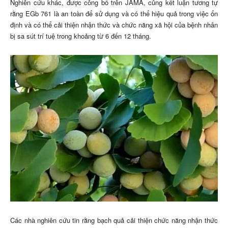
Nghiên cứu khác, được công bố trên JAMA, cũng kết luận tương tự
rằng EGb 761 là an toàn để sử dụng và có thể hiệu quả trong việc ổn
định và có thể cải thiện nhận thức và chức năng xã hội của bệnh nhân
bị sa sút trí tuệ trong khoảng từ 6 đến 12 tháng.
Các nhà nghiên cứu tin rằng bạch quả cải thiện chức năng nhận thức