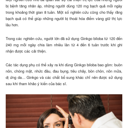
bị bệnh tăng nhãn áp, những người dùng 120 mg bạch quả mỗi ngày
trong khoảng thời gian 8 tuần. Một số nghiên cứu cũng cho thấy rằng
bạch quả có thể giúp những người bị thoái hóa điểm vàng giữ thị lực
lâu hơn.
Trong các nghiên cứu, người lớn đã sử dụng Ginkgo biloba từ 120 đến
240 mg mỗi ngày chia làm nhiều lần từ ​​4 đến 6 tuần trước khi ghi
nhận được các cải thiện.
Các tác dụng phụ có thể xảy ra khi dùng Ginkgo biloba bao gồm: buồn
nôn, chóng mặt, nhức đầu, đau bụng, tiêu chảy, bồn chồn, nôn mửa,
dị ứng da… Ginkgo và các chất bổ sung khác chỉ nên được sử dụng
sau khi tham khảo ý kiến của bác sĩ.