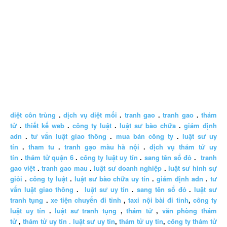
diệt côn trùng
.
dịch vụ diệt mối
.
tranh gao
.
tranh gao
.
thám
tử
.
thiết kế web
.
công ty luật
.
luật sư bào chữa
.
giám định
adn
.
tư vấn luật giao thông
.
mua bán công ty
.
luật sư uy
tín
.
tham tu
.
tranh gạo màu hà nội
.
dịch vụ thám tử uy
tín
.
thám tử quận 6
.
công ty luật uy tín
.
sang tên sổ đỏ
.
tranh
gao việt
.
tranh gao mau
.
luật sư doanh nghiệp
.
luật sư hình sự
giỏi
.
công ty luật
.
luật sư bào chữa uy tín
.
giám định adn
.
tư
vấn luật giao thông
.
luật sư uy tín
.
sang tên sổ đỏ
.
luật sư
tranh tụng
.
xe tiện chuyến đi tỉnh
,
taxi nội bài đi tỉnh
,
công ty
luật uy tín
.
luật sư tranh tụng
,
thám tử
,
văn phòng thám
tử
,
thám tử uy tín .
luật sư uy tín
,
thám tử uy tín
,
công ty thám tử