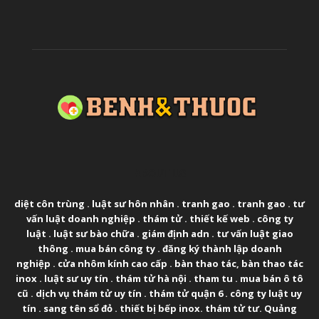
ABOUT US
diệt côn trùng
.
luật sư hôn nhân
.
tranh gao
.
tranh gao
.
tư
vấn luật doanh nghiệp
.
thám tử
.
thiết kế web
.
công ty
luật
.
luật sư bào chữa
.
giám định adn
.
tư vấn luật giao
thông
.
mua bán công ty
.
đăng ký thành lập doanh
nghiệp
.
cửa nhôm kính cao cấp
.
bàn thao tác
,
bàn thao tác
inox
.
luật sư uy tín
.
thám tử hà nội
.
tham tu
.
mua bán ô tô
cũ
.
dịch vụ thám tử uy tín
.
thám tử quận 6
.
công ty luật uy
tín
.
sang tên sổ đỏ
.
thiết bị bếp inox
.
thám tử tư
.
Quảng