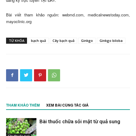
đăng ký trực tuyến TẠI ĐÂY.
Bài viết tham khảo nguồn: webmd.com, medicalnewstoday.com,
mayoclinic.org
TỪ KHÓA
bạch quả
Cây bạch quả
Ginkgo
Ginkgo biloba
THAM KHẢO THÊM
XEM BÀI CÙNG TÁC GIẢ
Bài thuốc chữa sỏi mật từ quả sung