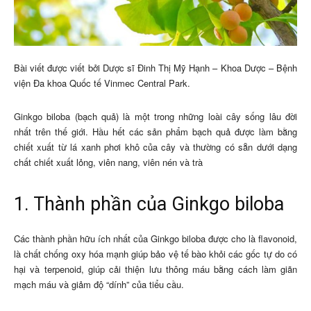
Bài viết được viết bởi Dược sĩ Đinh Thị Mỹ Hạnh – Khoa Dược – Bệnh
viện Đa khoa Quốc tế Vinmec Central Park.
Ginkgo biloba (bạch quả) là một trong những loài cây sống lâu đời
nhất trên thế giới. Hầu hết các sản phẩm bạch quả được làm bằng
chiết xuất từ ​​lá xanh phơi khô của cây và thường có sẵn dưới dạng
chất chiết xuất lỏng, viên nang, viên nén và trà
1. Thành phần của Ginkgo biloba
Các thành phần hữu ích nhất của Ginkgo biloba được cho là flavonoid,
là chất chống oxy hóa mạnh giúp bảo vệ tế bào khỏi các gốc tự do có
hại và terpenoid, giúp cải thiện lưu thông máu bằng cách làm giãn
mạch máu và giảm độ “dính” của tiểu cầu.