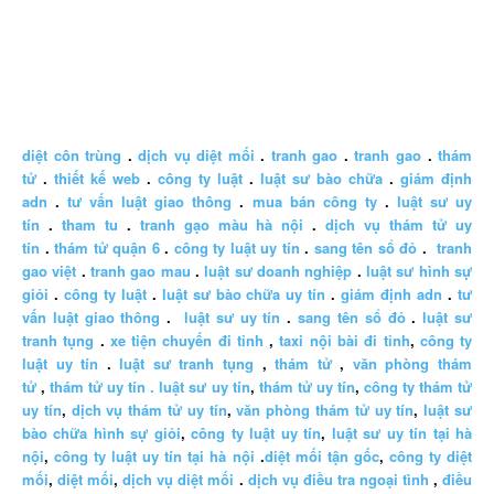
diệt côn trùng
.
dịch vụ diệt mối
.
tranh gao
.
tranh gao
.
thám
tử
.
thiết kế web
.
công ty luật
.
luật sư bào chữa
.
giám định
adn
.
tư vấn luật giao thông
.
mua bán công ty
.
luật sư uy
tín
.
tham tu
.
tranh gạo màu hà nội
.
dịch vụ thám tử uy
tín
.
thám tử quận 6
.
công ty luật uy tín
.
sang tên sổ đỏ
.
tranh
gao việt
.
tranh gao mau
.
luật sư doanh nghiệp
.
luật sư hình sự
giỏi
.
công ty luật
.
luật sư bào chữa uy tín
.
giám định adn
.
tư
vấn luật giao thông
.
luật sư uy tín
.
sang tên sổ đỏ
.
luật sư
tranh tụng
.
xe tiện chuyến đi tỉnh
,
taxi nội bài đi tỉnh
,
công ty
luật uy tín
.
luật sư tranh tụng
,
thám tử
,
văn phòng thám
tử
,
thám tử uy tín .
luật sư uy tín
,
thám tử uy tín
,
công ty thám tử
uy tín
,
dịch vụ thám tử uy tín
,
văn phòng thám tử uy tín
,
luật sư
bào chữa hình sự giỏi
,
công ty luật uy tín
,
luật sư uy tín tại hà
nội
,
công ty luật uy tín tại hà nội
.
diệt mối tận gốc
,
công ty diệt
mối
,
diệt mối
,
dịch vụ diệt mối
.
dịch vụ điều tra ngoại tình
,
điều