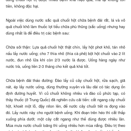
tiền, không độc hại.
Ngoài việc dùng nước sắc quả chuối hột chữa bệnh đái rắt, lá và vỏ
quả chuối khô làm thuốc lợi tiểu chữa phù thũng (sắc uống) nhưng hay
dùng nhất là để điều trị các bệnh sau:
Chữa sỏi thận: Lựa quả chuối hột thật chín, lấy hột phơi khô, tán nhỏ
nấu lấy nước uống; cho 7 thìa nhỏ (thìa cà phê) bột hột chuối vào 2 lít
nước, đun nhỏ lửa khi còn 2/3 nước là được. Uống hàng ngày như
nước trà, uống liền 2-3 tháng cho kết quả khá tốt.
Chữa bệnh đái tháo đường: Đào lấy củ cây chuối hột, rửa sạch, giã
nát, ép lấy nước uống, dùng thường xuyên và lâu dài có tác dụng ổn
định đường huyết. Vì củ chuối không nhiều và đào củ phức tạp, có
thầy thuốc (ở Trung Quốc) đã nghiên cứu cải tiến: cắt ngang cây chuối
hột, khoét một lỗ, đậy nilon lên, để nước cây chuối tiết ra đọng vào
đó. Lấy nước này cho người bệnh uống. Khi đoạn trên héo thì cắt thấp
xuống phía dưới; một cây cắt ngang như thế dùng được nhiều lần.
Mùa mưa nước chuối loãng thì uống nhiều hơn mùa nắng. Điều trị theo