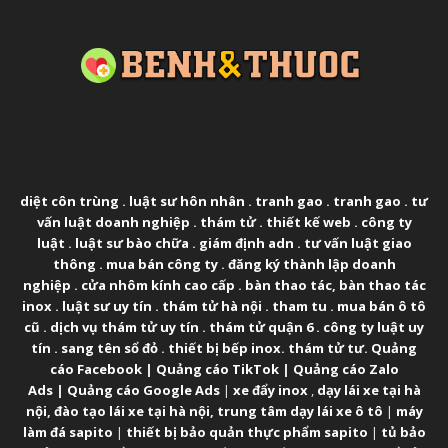
ABOUT US
diệt côn trùng
.
luật sư hôn nhân
.
tranh gao
.
tranh gao
.
tư
vấn luật doanh nghiệp
.
thám tử
.
thiết kế web
.
công ty
luật
.
luật sư bào chữa
.
giám định adn
.
tư vấn luật giao
thông
.
mua bán công ty
.
đăng ký thành lập doanh
nghiệp
.
cửa nhôm kính cao cấp
.
bàn thao tác
,
bàn thao tác
inox
.
luật sư uy tín
.
thám tử hà nội
.
tham tu
.
mua bán ô tô
cũ
.
dịch vụ thám tử uy tín
.
thám tử quận 6
.
công ty luật uy
tín
.
sang tên sổ đỏ
.
thiết bị bếp inox
.
thám tử tư
.
Quảng
cáo Facebook
|
Quảng cáo TikTok
|
Quảng cáo Zalo
Ads
|
Quảng cáo Google Ads
|
xe đẩy inox
,
dạy lái xe tại hà
nội
,
đào tạo lái xe tại hà nội
,
trung tâm dạy lái xe ô tô
|
máy
làm đá sapito
|
thiết bị bảo quản thực phẩm sapito
|
tủ bảo