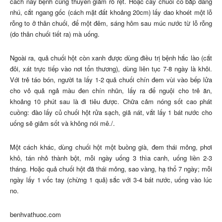
cách này bệnh cũng thuyên giảm rõ rệt. Hoặc cây chuối có bắp đang
nhú, cắt ngang gốc (cách mặt đất khoảng 20cm) lấy dao khoét một lỗ
rỗng to ở thân chuối, để một đêm, sáng hôm sau múc nước từ lỗ rỗng
(do thân chuối tiết ra) mà uống.
Ngoài ra, quả chuối hột còn xanh được dùng điều trị bệnh hắc lào (cắt
đôi, xát trực tiếp vào nơi tổn thương), dùng liên tục 7-8 ngày là khỏi.
Với trẻ táo bón, người ta lấy 1-2 quả chuối chín đem vùi vào bếp lửa
cho vỏ quả ngả màu đen chín nhũn, lấy ra để nguội cho trẻ ăn,
khoảng 10 phút sau là đi tiêu được. Chữa cảm nóng sốt cao phát
cuồng: đào lấy củ chuối hột rửa sạch, giã nát, vắt lấy 1 bát nước cho
uống sẽ giảm sốt và không nói mê./.
Một cách khác, dùng chuối hột một buồng già, đem thái mỏng, phơi
khô, tán nhỏ thành bột, mỗi ngày uống 3 thìa canh, uống liền 2-3
tháng. Hoặc quả chuối hột đã thái mỏng, sao vàng, hạ thổ 7 ngày; mỗi
ngày lấy 1 vốc tay (chừng 1 quả) sắc với 3-4 bát nước, uống vào lúc
no.
benhvathuoc.com