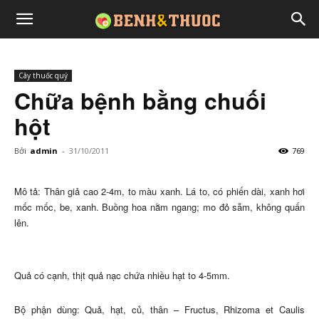
Cây thuốc quý
Chữa bệnh bằng chuối
hột
Bởi
admin
-
31/10/2011
769
Mô tả: Thân giả cao 2-4m, to màu xanh. Lá to, có phiến dài, xanh hơi
mốc mốc, be, xanh. Buồng hoa nằm ngang; mo đỏ sẫm, không quấn
lên.
Quả có cạnh, thịt quả nạc chứa nhiều hạt to 4-5mm.
Bộ phận dùng: Quả, hạt, củ, thân – Fructus, Rhizoma et Caulis