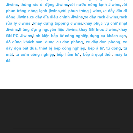
Jiwins
,
thùng rác di động Jiwins
,
vòi nước nóng lạnh Jiwins
,
vòi
phun tráng nóng lạnh jiwins
,
vòi phun tráng jiwins
,
xe đẩy đĩa di
động Jiwins,
xe đẩy đĩa điều chỉnh Jiwins
,
xe đẩy rack Jiwins
,
rack
rửa ly Jiwins
,
khay đựng topping Jiwins
,
khay phục vụ chữ nhật
Jiwins
,
thùng đựng nguyên liệu Jiwins
,
khay GN Inox Jiwins
,
khay
GN PC Jiwins
,
linh kiện bếp từ công nghiệp
,
dụng cụ khách sạn
,
đồ dùng khách sạn
,
dụng cụ dọn phòng
,
xe đẩy dọn phòng
,
xe
đẩy dọn bát đũa
,
thiết bị bếp công nghiệp
,
bếp á từ
,
tủ đông
,
tủ
mát
,
tủ cơm công nghiệp
,
bếp hầm từ
,
bếp á quạt thổi
,
máy là
đá