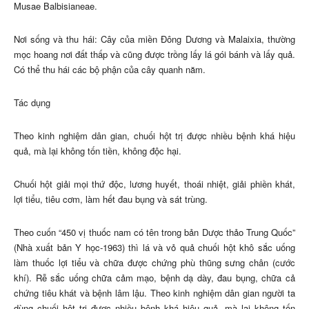
Musae Balbisianeae.
Nơi sống và thu hái: Cây của miền Ðông Dương và Malaixia, thường
mọc hoang nơi đất thấp và cũng được trồng lấy lá gói bánh và lấy quả.
Có thể thu hái các bộ phận của cây quanh năm.
Tác dụng
Theo kinh nghiệm dân gian, chuối hột trị được nhiều bệnh khá hiệu
quả, mà lại không tốn tiền, không độc hại.
Chuối hột giải mọi thứ độc, lương huyết, thoái nhiệt, giải phiền khát,
lợi tiểu, tiêu cơm, làm hết đau bụng và sát trùng.
Theo cuốn “450 vị thuốc nam có tên trong bản Dược thảo Trung Quốc”
(Nhà xuất bản Y học-1963) thì lá và vỏ quả chuối hột khô sắc uống
làm thuốc lợi tiểu và chữa được chứng phù thũng sưng chân (cước
khí). Rễ sắc uống chữa cảm mạo, bệnh dạ dày, đau bụng, chữa cả
chứng tiêu khát và bệnh lâm lậu. Theo kinh nghiệm dân gian người ta
dùng chuối hột trị được nhiều bệnh khá hiệu quả, mà lại không tốn