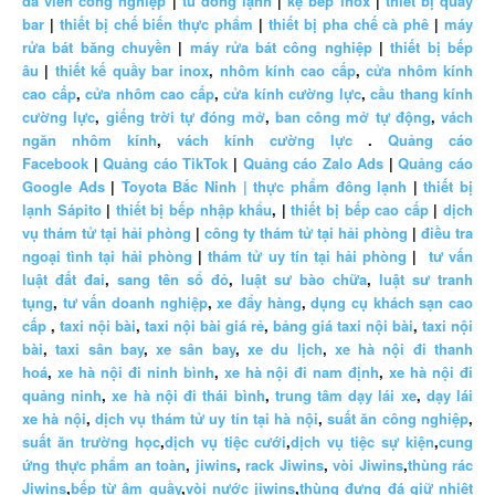
đá viên công nghiệp
|
tủ đông lạnh
|
kệ bếp inox
|
thiết bị quầy
bar
|
thiết bị chế biến thực phẩm
|
thiết bị pha chế cà phê
|
máy
rửa bát băng chuyền
|
máy rửa bát công nghiệp
|
thiết bị bếp
âu
|
thiết kế quầy bar inox
,
nhôm kính cao cấp
,
cửa nhôm kính
cao cấp
,
cửa nhôm cao cấp
,
cửa kính cường lực
,
cầu thang kính
cường lực
,
giếng trời tự đóng mở
,
ban công mở tự động
,
vách
ngăn nhôm kính
,
vách kính cường lực
.
Quảng cáo
Facebook
|
Quảng cáo TikTok
|
Quảng cáo Zalo Ads
|
Quảng cáo
Google Ads
|
Toyota Bắc Ninh |
thực phẩm đông lạnh
|
thiết bị
lạnh Sápito
|
thiết bị bếp nhập khẩu
, |
thiết bị bếp cao cấp
|
dịch
vụ thám tử tại hải phòng
|
công ty thám tử tại hải phòng
|
điều tra
ngoại tình tại hải phòng
|
thám tử uy tín tại hải phòng
|
tư vấn
luật đất đai
,
sang tên sổ đỏ
,
luật sư bào chữa
,
luật sư tranh
tụng
,
tư vấn doanh nghiệp
,
xe đẩy hàng
,
dụng cụ khách sạn cao
cấp
,
taxi nội bài
,
taxi nội bài giá rẻ
,
bảng giá taxi nội bài
,
taxi nội
bài
,
taxi sân bay
,
xe sân bay
,
xe du lịch
,
xe hà nội đi thanh
hoá
,
xe hà nội đi ninh bình
,
xe hà nội đi nam định
,
xe hà nội đi
quảng ninh
,
xe hà nội đi thái bình
,
trung tâm dạy lái xe
,
dạy lái
xe hà nội
,
dịch vụ thám tử uy tín tại hà nội
,
suất ăn công nghiệp
,
suất ăn trường học
,
dịch vụ tiệc cưới
,
dịch vụ tiệc sự kiện
,
cung
ứng thực phẩm an toàn
,
jiwins
,
rack Jiwins
,
vòi Jiwins
,
thùng rác
Jiwins
,
bếp từ âm quầy
,
vòi nước jiwins
,
thùng đựng đá giữ nhiệt