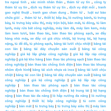
tra ngoại tình
,
xác minh nhân thân
,
thám tử uy tín
,
công ty
thám tử uy tín
,
dịch vụ thám tử uy tín
.
dịch vụ diệt mối
.
tranh
gao nghệ thuật
.
tranh gao chan dung
.
thám tử
.
luật sư bào
chữa giỏi
.
thám tử tư
.
thiết bị bếp âu
,
lò nướng bánh
,
tủ trưng
bày
,
tủ trưng bày siêu thị
,
máy trộn bột
,
bàn mát
,
tủ đông
,
tủ làm
lạnh
,
máy rửa bát công nghiệp
,
máy làm đá
,
máy làm kem
,
máy
làm kem tươi
,
bàn thao tác
,
bàn thao tác phòng sạch
,
xe đẩy
hàng nhà máy
,
xe đẩy có giá chịu nhiệt
,
kệ trung tải
,
kệ hạng
nặng
,
tủ để đồ
,
tủ phòng sạch
,
băng tải lưới chịu nhiệt
|
băng tải
con lăn
|
băng tải dây chuyền sản xuất
|
băng tải công
nghiệp
|
giá kệ lắp ghép công nghiệp
|
giá kệ lắp ráp công
nghiệp
|
giá kệ kho hàng
|
bàn thao tác phòng sạch
|
bàn thao tác
công nghiệp
|
bàn thao tác chống tĩnh điện
|
bàn thao tác khung
nhôm định hình
|
băng tải xích nhựa và inox
|
băng tải lưới chịu
nhiệt
|
băng tải con lăn
|
băng tải dây chuyền sản xuất
|
băng tải
công nghiệp
|
giá kệ công nghiệp
|
giá kệ lắp ráp công
nghiệp
|
bàn thao tác phòng sạch
|
bàn thao tác công
nghiệp
|
bàn thao tác chống tĩnh điện
|
kệ trung tải
|
kệ hạng
nặng
|
bàn thao tác đa năng
|
lò hấp nướng đa năng
|
lò nướng
công nghiệp
|
thiết bị bếp công nghiệp
|
tủ cơm công
nghiệp
|
bàn mát
|
tủ trưng bày
|
tủ trưng bày siêu thị
|
máy làm