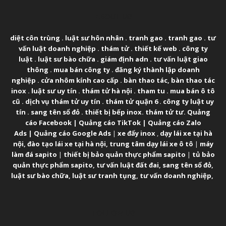
ABOUT US
diệt côn trùng
.
luật sư hôn nhân
.
tranh gao
.
tranh gao
.
tư
vấn luật doanh nghiệp
.
thám tử
.
thiết kế web
.
công ty
luật
.
luật sư bào chữa
.
giám định adn
.
tư vấn luật giao
thông
.
mua bán công ty
.
đăng ký thành lập doanh
nghiệp
.
cửa nhôm kính cao cấp
.
bàn thao tác
,
bàn thao tác
inox
.
luật sư uy tín
.
thám tử hà nội
.
tham tu
.
mua bán ô tô
cũ
.
dịch vụ thám tử uy tín
.
thám tử quận 6
.
công ty luật uy
tín
.
sang tên sổ đỏ
.
thiết bị bếp inox
.
thám tử tư
.
Quảng
cáo Facebook
|
Quảng cáo TikTok
|
Quảng cáo Zalo
Ads
|
Quảng cáo Google Ads
|
xe đẩy inox
,
dạy lái xe tại hà
nội
,
đào tạo lái xe tại hà nội
,
trung tâm dạy lái xe ô tô
|
máy
làm đá sapito
|
thiết bị bảo quản thực phẩm sapito
|
tủ bảo
quản thực phẩm sapito
,
tư vấn luật đất đai
,
sang tên sổ đỏ
,
luật sư bào chữa
,
luật sư tranh tụng
,
tư vấn doanh nghiệp
,
FOLLOW US