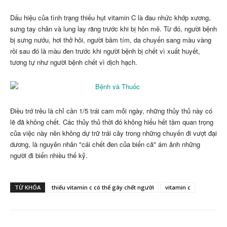
Dấu hiệu của tình trạng thiếu hụt vitamin C là đau nhức khớp xương,
sưng tay chân và lung lay răng trước khi bị hôn mê. Từ đó, người bệnh
bị sưng nướu, hơi thở hôi, người bầm tím, da chuyển sang màu vàng
rồi sau đó là màu đen trước khi người bệnh bị chết vì xuất huyết,
tương tự như người bệnh chết vì dịch hạch.
Điều trớ trêu là chỉ cần 1/5 trái cam mỗi ngày, những thủy thủ này có
lẽ đã không chết. Các thủy thủ thời đó không hiểu hết tầm quan trọng
của việc này nên không dự trữ trái cây trong những chuyến đi vượt đại
dương, là nguyên nhân "cái chết đen của biển cả" ám ảnh những
người đi biển nhiều thế kỷ.
TỪ KHÓA
thiếu vitamin c có thể gây chết người
vitamin c