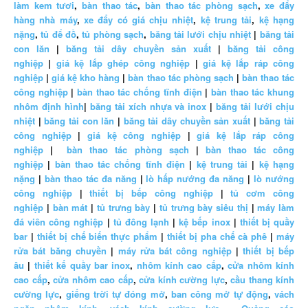
làm kem tươi
,
bàn thao tác
,
bàn thao tác phòng sạch
,
xe đẩy
hàng nhà máy
,
xe đẩy có giá chịu nhiệt
,
kệ trung tải
,
kệ hạng
nặng
,
tủ để đồ
,
tủ phòng sạch
,
băng tải lưới chịu nhiệt
|
băng tải
con lăn
|
băng tải dây chuyền sản xuất
|
băng tải công
nghiệp
|
giá kệ lắp ghép công nghiệp
|
giá kệ lắp ráp công
nghiệp
|
giá kệ kho hàng
|
bàn thao tác phòng sạch
|
bàn thao tác
công nghiệp
|
bàn thao tác chống tĩnh điện
|
bàn thao tác khung
nhôm định hình
|
băng tải xích nhựa và inox
|
băng tải lưới chịu
nhiệt
|
băng tải con lăn
|
băng tải dây chuyền sản xuất
|
băng tải
công nghiệp
|
giá kệ công nghiệp
|
giá kệ lắp ráp công
nghiệp
|
bàn thao tác phòng sạch
|
bàn thao tác công
nghiệp
|
bàn thao tác chống tĩnh điện
|
kệ trung tải
|
kệ hạng
nặng
|
bàn thao tác đa năng
|
lò hấp nướng đa năng
|
lò nướng
công nghiệp
|
thiết bị bếp công nghiệp
|
tủ cơm công
nghiệp
|
bàn mát
|
tủ trưng bày
|
tủ trưng bày siêu thị
|
máy làm
đá viên công nghiệp
|
tủ đông lạnh
|
kệ bếp inox
|
thiết bị quầy
bar
|
thiết bị chế biến thực phẩm
|
thiết bị pha chế cà phê
|
máy
rửa bát băng chuyền
|
máy rửa bát công nghiệp
|
thiết bị bếp
âu
|
thiết kế quầy bar inox
,
nhôm kính cao cấp
,
cửa nhôm kính
cao cấp
,
cửa nhôm cao cấp
,
cửa kính cường lực
,
cầu thang kính
cường lực
,
giếng trời tự đóng mở
,
ban công mở tự động
,
vách