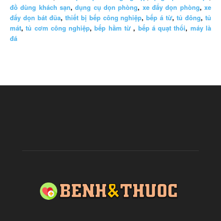
đồ dùng khách sạn
,
dụng cụ dọn phòng
,
xe đẩy dọn phòng
,
xe
đẩy dọn bát đũa
,
thiết bị bếp công nghiệp
,
bếp á từ
,
tủ đông
,
tủ
mát
,
tủ cơm công nghiệp
,
bếp hầm từ
,
bếp á quạt thổi
,
máy là
đá