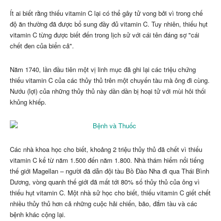
Ít ai biết rằng thiếu vitamin C lại có thể gây tử vong bởi vì trong chế
độ ăn thường đã được bổ sung đầy đủ vitamin C. Tuy nhiên, thiếu hụt
vitamin C từng được biết đến trong lịch sử với cái tên đáng sợ "cái
chết đen của biển cả".
Năm 1740, lần đầu tiên một vị linh mục đã ghi lại các triệu chứng
thiếu vitamin C của các thủy thủ trên một chuyến tàu mà ông đi cùng.
Nướu (lợi) của những thủy thủ này dần dần bị hoại tử với mùi hôi thối
khủng khiếp.
Các nhà khoa học cho biết, khoảng 2 triệu thủy thủ đã chết vì thiếu
vitamin C kể từ năm 1.500 đến năm 1.800. Nhà thám hiểm nổi tiếng
thế giới Magellan – người đã dẫn đội tàu Bồ Đào Nha đi qua Thái Bình
Dương, vòng quanh thế giới đã mất tới 80% số thủy thủ của ông vì
thiếu hụt vitamin C. Một nhà sử học cho biết, thiếu vitamin C giết chết
nhiều thủy thủ hơn cả những cuộc hải chiến, bão, đắm tàu và các
bệnh khác cộng lại.