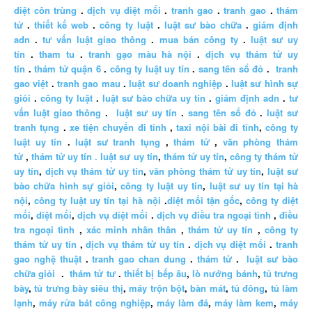
diệt côn trùng
.
dịch vụ diệt mối
.
tranh gao
.
tranh gao
.
thám
tử
.
thiết kế web
.
công ty luật
.
luật sư bào chữa
.
giám định
adn
.
tư vấn luật giao thông
.
mua bán công ty
.
luật sư uy
tín
.
tham tu
.
tranh gạo màu hà nội
.
dịch vụ thám tử uy
tín
.
thám tử quận 6
.
công ty luật uy tín
.
sang tên sổ đỏ
.
tranh
gao việt
.
tranh gao mau
.
luật sư doanh nghiệp
.
luật sư hình sự
giỏi
.
công ty luật
.
luật sư bào chữa uy tín
.
giám định adn
.
tư
vấn luật giao thông
.
luật sư uy tín
.
sang tên sổ đỏ
.
luật sư
tranh tụng
.
xe tiện chuyến đi tỉnh
,
taxi nội bài đi tỉnh
,
công ty
luật uy tín
.
luật sư tranh tụng
,
thám tử
,
văn phòng thám
tử
,
thám tử uy tín .
luật sư uy tín
,
thám tử uy tín
,
công ty thám tử
uy tín
,
dịch vụ thám tử uy tín
,
văn phòng thám tử uy tín
,
luật sư
bào chữa hình sự giỏi
,
công ty luật uy tín
,
luật sư uy tín tại hà
nội
,
công ty luật uy tín tại hà nội
.
diệt mối tận gốc
,
công ty diệt
mối
,
diệt mối
,
dịch vụ diệt mối
.
dịch vụ điều tra ngoại tình
,
điều
tra ngoại tình
,
xác minh nhân thân
,
thám tử uy tín
,
công ty
thám tử uy tín
,
dịch vụ thám tử uy tín
.
dịch vụ diệt mối
.
tranh
gao nghệ thuật
.
tranh gao chan dung
.
thám tử
.
luật sư bào
chữa giỏi
.
thám tử tư
.
thiết bị bếp âu
,
lò nướng bánh
,
tủ trưng
bày
,
tủ trưng bày siêu thị
,
máy trộn bột
,
bàn mát
,
tủ đông
,
tủ làm
lạnh
,
máy rửa bát công nghiệp
,
máy làm đá
,
máy làm kem
,
máy