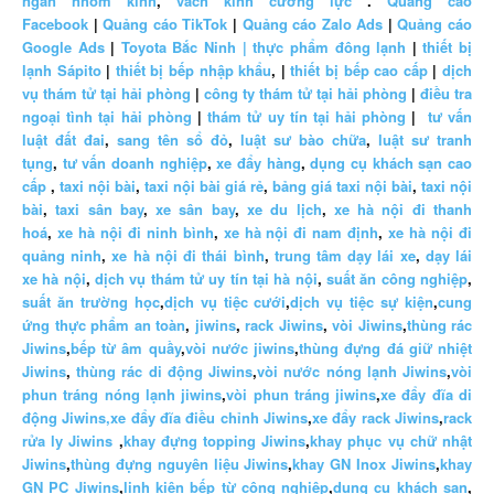
ngăn nhôm kính
,
vách kính cường lực
.
Quảng cáo
Facebook
|
Quảng cáo TikTok
|
Quảng cáo Zalo Ads
|
Quảng cáo
Google Ads
|
Toyota Bắc Ninh |
thực phẩm đông lạnh
|
thiết bị
lạnh Sápito
|
thiết bị bếp nhập khẩu
, |
thiết bị bếp cao cấp
|
dịch
vụ thám tử tại hải phòng
|
công ty thám tử tại hải phòng
|
điều tra
ngoại tình tại hải phòng
|
thám tử uy tín tại hải phòng
|
tư vấn
luật đất đai
,
sang tên sổ đỏ
,
luật sư bào chữa
,
luật sư tranh
tụng
,
tư vấn doanh nghiệp
,
xe đẩy hàng
,
dụng cụ khách sạn cao
cấp
,
taxi nội bài
,
taxi nội bài giá rẻ
,
bảng giá taxi nội bài
,
taxi nội
bài
,
taxi sân bay
,
xe sân bay
,
xe du lịch
,
xe hà nội đi thanh
hoá
,
xe hà nội đi ninh bình
,
xe hà nội đi nam định
,
xe hà nội đi
quảng ninh
,
xe hà nội đi thái bình
,
trung tâm dạy lái xe
,
dạy lái
xe hà nội
,
dịch vụ thám tử uy tín tại hà nội
,
suất ăn công nghiệp
,
suất ăn trường học
,
dịch vụ tiệc cưới
,
dịch vụ tiệc sự kiện
,
cung
ứng thực phẩm an toàn
,
jiwins
,
rack Jiwins
,
vòi Jiwins
,
thùng rác
Jiwins
,
bếp từ âm quầy
,
vòi nước jiwins
,
thùng đựng đá giữ nhiệt
Jiwins
,
thùng rác di động Jiwins
,
vòi nước nóng lạnh Jiwins
,
vòi
phun tráng nóng lạnh jiwins
,
vòi phun tráng jiwins
,
xe đẩy đĩa di
động Jiwins,
xe đẩy đĩa điều chỉnh Jiwins
,
xe đẩy rack Jiwins
,
rack
rửa ly Jiwins
,
khay đựng topping Jiwins
,
khay phục vụ chữ nhật
Jiwins
,
thùng đựng nguyên liệu Jiwins
,
khay GN Inox Jiwins
,
khay
GN PC Jiwins
,
linh kiện bếp từ công nghiệp
,
dụng cụ khách sạn
,