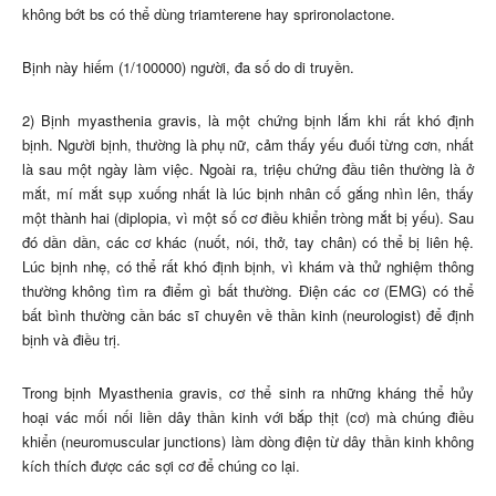
không bớt bs có thể dùng triamterene hay sprironolactone.
Bịnh này hiếm (1/100000) người, đa số do di truyền.
2) Bịnh myasthenia gravis, là một chứng bịnh lắm khi rất khó định
bịnh. Người bịnh, thường là phụ nữ, cảm thấy yếu đuối từng cơn, nhất
là sau một ngày làm việc. Ngoài ra, triệu chứng đầu tiên thường là ở
mắt, mí mắt sụp xuống nhất là lúc bịnh nhân cố gắng nhìn lên, thấy
một thành hai (diplopia, vì một số cơ điều khiển tròng mắt bị yếu). Sau
đó dần dần, các cơ khác (nuốt, nói, thở, tay chân) có thể bị liên hệ.
Lúc bịnh nhẹ, có thể rất khó định bịnh, vì khám và thử nghiệm thông
thường không tìm ra điểm gì bất thường. Điện các cơ (EMG) có thể
bất bình thường cần bác sĩ chuyên về thần kinh (neurologist) để định
bịnh và điều trị.
Trong bịnh Myasthenia gravis, cơ thể sinh ra những kháng thể hủy
hoại vác mối nối liền dây thần kinh với bắp thịt (cơ) mà chúng điều
khiển (neuromuscular junctions) làm dòng điện từ dây thần kinh không
kích thích được các sợi cơ để chúng co lại.