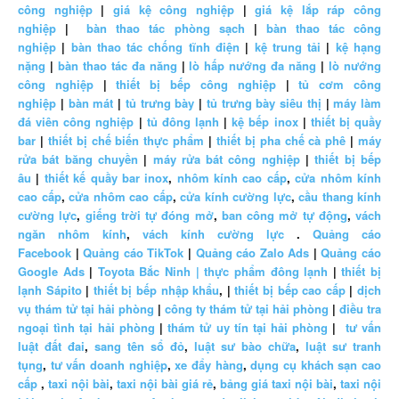
công nghiệp
|
giá kệ công nghiệp
|
giá kệ lắp ráp công
nghiệp
|
bàn thao tác phòng sạch
|
bàn thao tác công
nghiệp
|
bàn thao tác chống tĩnh điện
|
kệ trung tải
|
kệ hạng
nặng
|
bàn thao tác đa năng
|
lò hấp nướng đa năng
|
lò nướng
công nghiệp
|
thiết bị bếp công nghiệp
|
tủ cơm công
nghiệp
|
bàn mát
|
tủ trưng bày
|
tủ trưng bày siêu thị
|
máy làm
đá viên công nghiệp
|
tủ đông lạnh
|
kệ bếp inox
|
thiết bị quầy
bar
|
thiết bị chế biến thực phẩm
|
thiết bị pha chế cà phê
|
máy
rửa bát băng chuyền
|
máy rửa bát công nghiệp
|
thiết bị bếp
âu
|
thiết kế quầy bar inox
,
nhôm kính cao cấp
,
cửa nhôm kính
cao cấp
,
cửa nhôm cao cấp
,
cửa kính cường lực
,
cầu thang kính
cường lực
,
giếng trời tự đóng mở
,
ban công mở tự động
,
vách
ngăn nhôm kính
,
vách kính cường lực
.
Quảng cáo
Facebook
|
Quảng cáo TikTok
|
Quảng cáo Zalo Ads
|
Quảng cáo
Google Ads
|
Toyota Bắc Ninh |
thực phẩm đông lạnh
|
thiết bị
lạnh Sápito
|
thiết bị bếp nhập khẩu
, |
thiết bị bếp cao cấp
|
dịch
vụ thám tử tại hải phòng
|
công ty thám tử tại hải phòng
|
điều tra
ngoại tình tại hải phòng
|
thám tử uy tín tại hải phòng
|
tư vấn
luật đất đai
,
sang tên sổ đỏ
,
luật sư bào chữa
,
luật sư tranh
tụng
,
tư vấn doanh nghiệp
,
xe đẩy hàng
,
dụng cụ khách sạn cao
cấp
,
taxi nội bài
,
taxi nội bài giá rẻ
,
bảng giá taxi nội bài
,
taxi nội