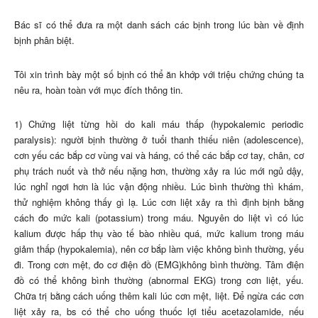
Bác sĩ có thể đưa ra một danh sách các bịnh trong lúc bàn về định
bịnh phân biệt.
Tôi xin trình bày một số bịnh có thể ăn khớp với triệu chứng chúng ta
nêu ra, hoàn toàn với mục đích thông tin.
1) Chứng liệt từng hồi do kali máu thấp (hypokalemic periodic
paralysis): người bịnh thường ở tuổi thanh thiếu niên (adolescence),
cơn yếu các bắp cơ vùng vai và háng, có thể các bắp cơ tay, chân, cơ
phụ trách nuốt và thở nếu nặng hơn, thường xảy ra lúc mới ngủ dậy,
lúc nghỉ ngơi hơn là lúc vận động nhiều. Lúc bình thường thì khám,
thử nghiệm không thấy gì lạ. Lúc cơn liệt xảy ra thì định bịnh bằng
cách đo mức kali (potassium) trong máu. Nguyên do liệt vì có lúc
kalium được hấp thụ vào tế bào nhiều quá, mức kalium trong máu
giảm thấp (hypokalemia), nên cơ bắp làm việc không bình thường, yếu
đi. Trong cơn mệt, đo cơ điện đồ (EMG)không bình thường. Tâm điện
đồ có thể không bình thường (abnormal EKG) trong cơn liệt, yếu.
Chữa trị bằng cách uống thêm kali lúc cơn mệt, liệt. Để ngừa các cơn
liệt xảy ra, bs có thể cho uống thuốc lợi tiểu acetazolamide, nếu