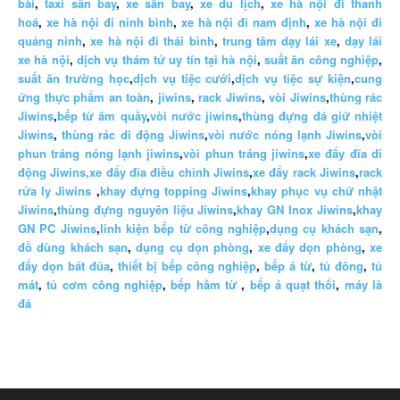
bài
,
taxi sân bay
,
xe sân bay
,
xe du lịch
,
xe hà nội đi thanh
hoá
,
xe hà nội đi ninh bình
,
xe hà nội đi nam định
,
xe hà nội đi
quảng ninh
,
xe hà nội đi thái bình
,
trung tâm dạy lái xe
,
dạy lái
xe hà nội
,
dịch vụ thám tử uy tín tại hà nội
,
suất ăn công nghiệp
,
suất ăn trường học
,
dịch vụ tiệc cưới
,
dịch vụ tiệc sự kiện
,
cung
ứng thực phẩm an toàn
,
jiwins
,
rack Jiwins
,
vòi Jiwins
,
thùng rác
Jiwins
,
bếp từ âm quầy
,
vòi nước jiwins
,
thùng đựng đá giữ nhiệt
Jiwins
,
thùng rác di động Jiwins
,
vòi nước nóng lạnh Jiwins
,
vòi
phun tráng nóng lạnh jiwins
,
vòi phun tráng jiwins
,
xe đẩy đĩa di
động Jiwins,
xe đẩy đĩa điều chỉnh Jiwins
,
xe đẩy rack Jiwins
,
rack
rửa ly Jiwins
,
khay đựng topping Jiwins
,
khay phục vụ chữ nhật
Jiwins
,
thùng đựng nguyên liệu Jiwins
,
khay GN Inox Jiwins
,
khay
GN PC Jiwins
,
linh kiện bếp từ công nghiệp
,
dụng cụ khách sạn
,
đồ dùng khách sạn
,
dụng cụ dọn phòng
,
xe đẩy dọn phòng
,
xe
đẩy dọn bát đũa
,
thiết bị bếp công nghiệp
,
bếp á từ
,
tủ đông
,
tủ
mát
,
tủ cơm công nghiệp
,
bếp hầm từ
,
bếp á quạt thổi
,
máy là
đá