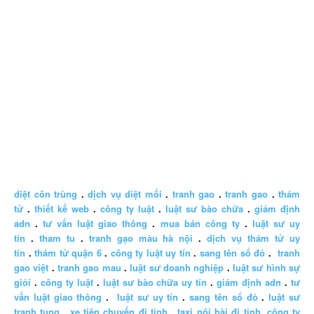
diệt côn trùng
.
dịch vụ diệt mối
.
tranh gao
.
tranh gao
.
thám
tử
.
thiết kế web
.
công ty luật
.
luật sư bào chữa
.
giám định
adn
.
tư vấn luật giao thông
.
mua bán công ty
.
luật sư uy
tín
.
tham tu
.
tranh gạo màu hà nội
.
dịch vụ thám tử uy
tín
.
thám tử quận 6
.
công ty luật uy tín
.
sang tên sổ đỏ
.
tranh
gao việt
.
tranh gao mau
.
luật sư doanh nghiệp
.
luật sư hình sự
giỏi
.
công ty luật
.
luật sư bào chữa uy tín
.
giám định adn
.
tư
vấn luật giao thông
.
luật sư uy tín
.
sang tên sổ đỏ
.
luật sư
tranh tụng
.
xe tiện chuyến đi tỉnh
,
taxi nội bài đi tỉnh
,
công ty