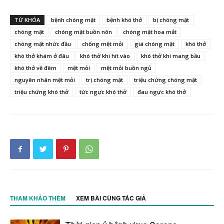
TỪ KHÓA
bệnh chóng mặt
bệnh khó thở
bị chóng mặt
chóng mặt
chóng mặt buồn nôn
chóng mặt hoa mắt
chóng mặt nhức đầu
chống mệt mỏi
giá chóng mặt
khó thở
khó thở khám ở đâu
khó thở khi hít vào
khó thở khi mang bầu
khó thở về đêm
mệt mỏi
mệt mỏi buồn ngủ
nguyên nhân mệt mỏi
trị chóng mặt
triệu chứng chóng mặt
triệu chứng khó thở
tức ngực khó thở
đau ngực khó thở
THAM KHẢO THÊM
XEM BÀI CÙNG TÁC GIẢ