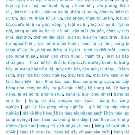
luật uy tín
.
luật sư tranh tụng
,
thám tử
,
văn phòng thám
tử
,
thám tử uy tín .
luật sư uy tín
,
thám tử uy tín
,
công ty thám tử
uy tín
,
dịch vụ thám tử uy tín
,
văn phòng thám tử uy tín
,
luật sư
bào chữa hình sự giỏi
,
công ty luật uy tín
,
luật sư uy tín tại hà
nội
,
công ty luật uy tín tại hà nội
.
diệt mối tận gốc
,
công ty diệt
mối
,
diệt mối
,
dịch vụ diệt mối
.
dịch vụ điều tra ngoại tình
,
điều
tra ngoại tình
,
xác minh nhân thân
,
thám tử uy tín
,
công ty
thám tử uy tín
,
dịch vụ thám tử uy tín
.
dịch vụ diệt mối
.
tranh
gao nghệ thuật
.
tranh gao chan dung
.
thám tử
.
luật sư bào
chữa giỏi
.
thám tử tư
.
thiết bị bếp âu
,
lò nướng bánh
,
tủ trưng
bày
,
tủ trưng bày siêu thị
,
máy trộn bột
,
bàn mát
,
tủ đông
,
tủ làm
lạnh
,
máy rửa bát công nghiệp
,
máy làm đá
,
máy làm kem
,
máy
làm kem tươi
,
bàn thao tác
,
bàn thao tác phòng sạch
,
xe đẩy
hàng nhà máy
,
xe đẩy có giá chịu nhiệt
,
kệ trung tải
,
kệ hạng
nặng
,
tủ để đồ
,
tủ phòng sạch
,
băng tải lưới chịu nhiệt
|
băng tải
con lăn
|
băng tải dây chuyền sản xuất
|
băng tải công
nghiệp
|
giá kệ lắp ghép công nghiệp
|
giá kệ lắp ráp công
nghiệp
|
giá kệ kho hàng
|
bàn thao tác phòng sạch
|
bàn thao tác
công nghiệp
|
bàn thao tác chống tĩnh điện
|
bàn thao tác khung
nhôm định hình
|
băng tải xích nhựa và inox
|
băng tải lưới chịu
nhiệt
|
băng tải con lăn
|
băng tải dây chuyền sản xuất
|
băng tải