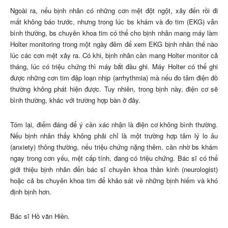
Ngoài ra, nếu bịnh nhân có những cơn mệt đột ngột, xảy đến rồi đi
mất không báo trước, nhưng trong lúc bs khám và đo tim (EKG) vẫn
bình thường, bs chuyên khoa tim có thể cho bịnh nhân mang máy làm
Holter monitoring trong một ngày đêm để xem EKG bịnh nhân thế nào
lúc các cơn mệt xảy ra. Có khi, bịnh nhân cần mang Holter monitor cả
tháng, lúc có triệu chứng thì máy bắt đầu ghi. Máy Holter có thể ghi
được những cơn tim đập loạn nhịp (arrhythmia) mà nếu đo tâm điện đồ
thường không phát hiện được. Tuy nhiên, trong bịnh này, điện cơ sẽ
bình thường, khác với trường hợp bàn ở đây.
Tóm lại, điểm đáng để ý cần xác nhận là điện cơ không bình thường.
Nếu bịnh nhân thấy không phải chỉ là một trường hợp tâm lý lo âu
(anxiety) thông thường, nếu triệu chứng nặng thêm, cần nhờ bs khám
ngay trong cơn yếu, mệt cấp tính, đang có triệu chứng. Bác sĩ có thể
giới thiệu bịnh nhân đến bác sĩ chuyên khoa thần kinh (neurologist)
hoặc cả bs chuyên khoa tim để khảo sát về những bịnh hiếm và khó
định bịnh hơn.
Bác sĩ Hồ văn Hiền.