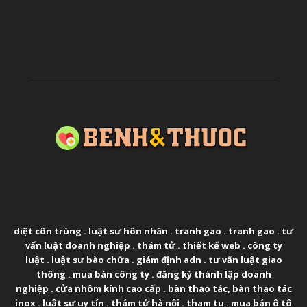
ABOUT US
diệt côn trùng
.
luật sư hôn nhân
.
tranh gao
.
tranh gao
.
tư
vấn luật doanh nghiệp
.
thám tử
.
thiết kế web
.
công ty
luật
.
luật sư bào chữa
.
giám định adn
.
tư vấn luật giao
thông
.
mua bán công ty
.
đăng ký thành lập doanh
nghiệp
.
cửa nhôm kính cao cấp
.
bàn thao tác
,
bàn thao tác
inox
.
luật sư uy tín
.
thám tử hà nội
.
tham tu
.
mua bán ô tô