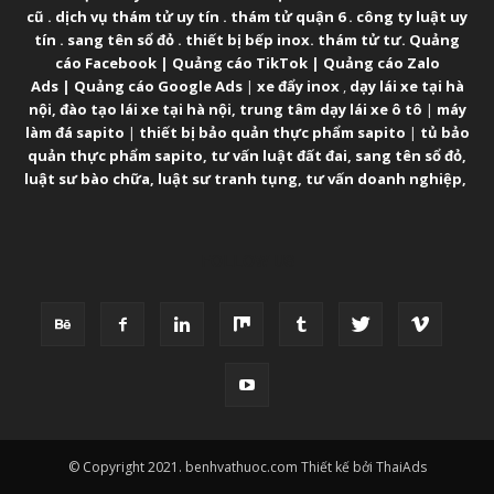
cũ
.
dịch vụ thám tử uy tín
.
thám tử quận 6
.
công ty luật uy
tín
.
sang tên sổ đỏ
.
thiết bị bếp inox
.
thám tử tư
.
Quảng
cáo Facebook
|
Quảng cáo TikTok
|
Quảng cáo Zalo
Ads
|
Quảng cáo Google Ads
|
xe đẩy inox
,
dạy lái xe tại hà
nội
,
đào tạo lái xe tại hà nội
,
trung tâm dạy lái xe ô tô
|
máy
làm đá sapito
|
thiết bị bảo quản thực phẩm sapito
|
tủ bảo
quản thực phẩm sapito
,
tư vấn luật đất đai
,
sang tên sổ đỏ
,
luật sư bào chữa
,
luật sư tranh tụng
,
tư vấn doanh nghiệp
,
FOLLOW US
© Copyright 2021. benhvathuoc.com Thiết kế bởi ThaiAds