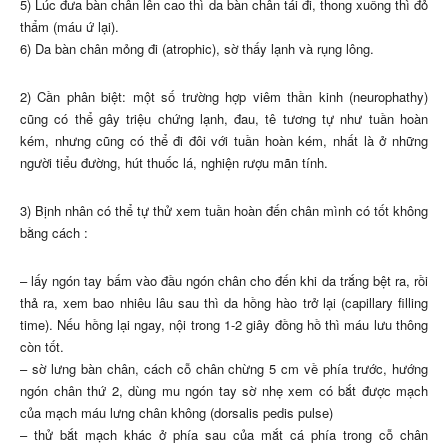
5) Lúc đưa bàn chân lên cao thì da bàn chân tái đi, thong xuống thì đỏ
thẩm (máu ứ lại).
6) Da bàn chân mỏng đi (atrophic), sờ thấy lạnh và rụng lông.
2) Cần phân biệt: một số trường hợp viêm thần kinh (neurophathy)
cũng có thể gây triệu chứng lạnh, đau, tê tương tự như tuần hoàn
kém, nhưng cũng có thể đi đôi với tuần hoàn kém, nhất là ở những
người tiểu đường, hút thuốc lá, nghiện rượu mãn tính.
3) Bịnh nhân có thể tự thử xem tuần hoàn đến chân mình có tốt không
bằng cách :
– lấy ngón tay bấm vào đầu ngón chân cho đến khi da trắng bệt ra, rồi
thả ra, xem bao nhiêu lâu sau thì da hồng hào trở lại (capillary filling
time). Nếu hồng lại ngay, nội trong 1-2 giây đồng hồ thì máu lưu thông
còn tốt.
– sờ lưng bàn chân, cách cỗ chân chừng 5 cm về phía trước, hướng
ngón chân thứ 2, dùng mu ngón tay sờ nhẹ xem có bắt được mạch
của mạch máu lưng chân không (dorsalis pedis pulse)
– thử bắt mạch khác ở phía sau của mắt cá phía trong cỗ chân