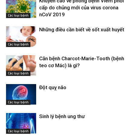
Khuyến cáo về phòng bệnh Viêm phổi
cấp do chủng mới của virus corona
nCoV 2019
Các loại bệnh
Những điều cần biết về sốt xuất huyết
Các loại bệnh
Căn bệnh Charcot-Marie-Tooth (bệnh
teo cơ Mác) là gì?
Các loại bệnh
Đột quỵ não
Các loại bệnh
Sinh lý bệnh ung thư
Các loại bệnh