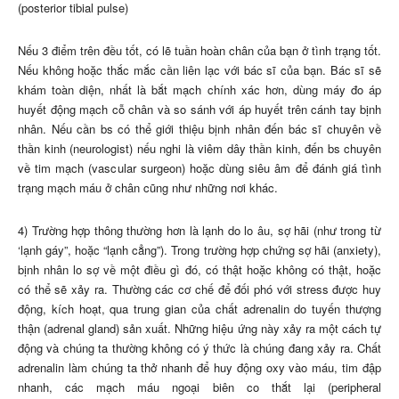
(posterior tibial pulse)
Nếu 3 điểm trên đều tốt, có lẽ tuần hoàn chân của bạn ở tình trạng tốt.
Nếu không hoặc thắc mắc cần liên lạc với bác sĩ của bạn. Bác sĩ sẽ
khám toàn diện, nhất là bắt mạch chính xác hơn, dùng máy đo áp
huyết động mạch cỗ chân và so sánh với áp huyết trên cánh tay bịnh
nhân. Nếu cần bs có thể giới thiệu bịnh nhân đến bác sĩ chuyên về
thần kinh (neurologist) nếu nghi là viêm dây thần kinh, đến bs chuyên
về tim mạch (vascular surgeon) hoặc dùng siêu âm để đánh giá tình
trạng mạch máu ở chân cũng như những nơi khác.
4) Trường hợp thông thường hơn là lạnh do lo âu, sợ hãi (như trong từ
‘lạnh gáy”, hoặc “lạnh cẳng”). Trong trường hợp chứng sợ hãi (anxiety),
bịnh nhân lo sợ về một điều gì đó, có thật hoặc không có thật, hoặc
có thể sẽ xảy ra. Thường các cơ chế để đối phó với stress được huy
động, kích hoạt, qua trung gian của chất adrenalin do tuyến thượng
thận (adrenal gland) sản xuất. Những hiệu ứng này xảy ra một cách tự
động và chúng ta thường không có ý thức là chúng đang xảy ra. Chất
adrenalin làm chúng ta thở nhanh để huy động oxy vào máu, tim đập
nhanh, các mạch máu ngoại biên co thắt lại (peripheral