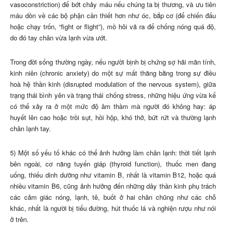
vasoconstriction) để bớt chảy máu nếu chúng ta bị thương, và ưu tiên
máu dồn về các bộ phận cần thiết hơn như óc, bắp cơ (để chiến đấu
hoặc chạy trốn, “fight or flight”), mồ hôi vã ra để chống nóng quá độ,
do đó tay chân vừa lạnh vừa ướt.
Trong đời sống thường ngày, nếu người bịnh bị chứng sợ hãi mãn tính,
kinh niên (chronic anxiety) do một sự mất thăng bằng trong sự điều
hoà hệ thần kinh (disrupted modulation of the nervous system), giữa
trạng thái bình yên và trạng thái chống stress, những hiệu ứng vừa kể
có thể xảy ra ở một mức độ âm thầm mà người đó không hay: áp
huyết lên cao hoặc trồi sụt, hồi hộp, khó thở, bứt rứt và thường lạnh
chân lạnh tay.
5) Một số yếu tố khác có thể ảnh hưởng làm chân lạnh: thời tiết lạnh
bên ngoài, cơ năng tuyến giáp (thyroid function), thuốc men đang
uống, thiếu dinh dưỡng như vitamin B, nhất là vitamin B12, hoặc quá
nhiều vitamin B6, cũng ảnh hưởng đến những dây thần kinh phụ trách
các cảm giác nóng, lạnh, tê, buốt ở hai chân chũng như các chỗ
khác, nhất là người bị tiểu đường, hút thuốc lá và nghiện rượu như nói
ở trên.