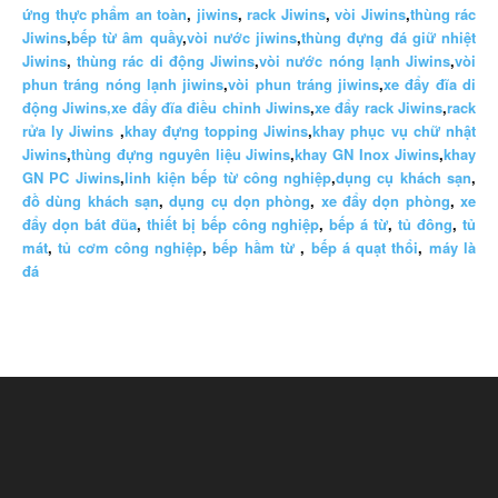
ứng thực phẩm an toàn
,
jiwins
,
rack Jiwins
,
vòi Jiwins
,
thùng rác
Jiwins
,
bếp từ âm quầy
,
vòi nước jiwins
,
thùng đựng đá giữ nhiệt
Jiwins
,
thùng rác di động Jiwins
,
vòi nước nóng lạnh Jiwins
,
vòi
phun tráng nóng lạnh jiwins
,
vòi phun tráng jiwins
,
xe đẩy đĩa di
động Jiwins,
xe đẩy đĩa điều chỉnh Jiwins
,
xe đẩy rack Jiwins
,
rack
rửa ly Jiwins
,
khay đựng topping Jiwins
,
khay phục vụ chữ nhật
Jiwins
,
thùng đựng nguyên liệu Jiwins
,
khay GN Inox Jiwins
,
khay
GN PC Jiwins
,
linh kiện bếp từ công nghiệp
,
dụng cụ khách sạn
,
đồ dùng khách sạn
,
dụng cụ dọn phòng
,
xe đẩy dọn phòng
,
xe
đẩy dọn bát đũa
,
thiết bị bếp công nghiệp
,
bếp á từ
,
tủ đông
,
tủ
mát
,
tủ cơm công nghiệp
,
bếp hầm từ
,
bếp á quạt thổi
,
máy là
đá