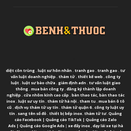
ABOUT US
diệt côn trùng
.
luật sư hôn nhân
.
tranh gao
.
tranh gao
.
tư
vấn luật doanh nghiệp
.
thám tử
.
thiết kế web
.
công ty
luật
.
luật sư bào chữa
.
giám định adn
.
tư vấn luật giao
thông
.
mua bán công ty
.
đăng ký thành lập doanh
nghiệp
.
cửa nhôm kính cao cấp
.
bàn thao tác
,
bàn thao tác
inox
.
luật sư uy tín
.
thám tử hà nội
.
tham tu
.
mua bán ô tô
cũ
.
dịch vụ thám tử uy tín
.
thám tử quận 6
.
công ty luật uy
tín
.
sang tên sổ đỏ
.
thiết bị bếp inox
.
thám tử tư
.
Quảng
cáo Facebook
|
Quảng cáo TikTok
|
Quảng cáo Zalo
Ads
|
Quảng cáo Google Ads
|
xe đẩy inox
,
dạy lái xe tại hà