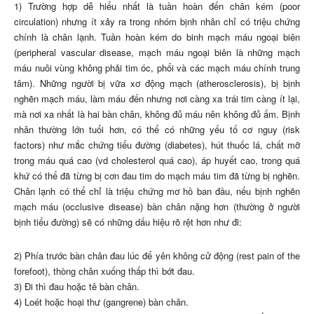
1) Trường hợp dễ hiểu nhất là tuần hoàn đến chân kém (poor
circulation) nhưng ít xảy ra trong nhóm bịnh nhân chỉ có triệu chứng
chính là chân lạnh. Tuần hoàn kém do binh mạch máu ngoại biên
(peripheral vascular disease, mạch máu ngoại biên là những mạch
máu nuôi vùng không phải tim óc, phổi và các mạch máu chính trung
tâm). Những người bị vữa xơ động mạch (atherosclerosis), bị bịnh
nghẽn mạch máu, làm máu đến nhưng nơi càng xa trái tim càng ít lại,
mà nơi xa nhất là hai bàn chân, không đủ máu nên không đủ ấm. Bịnh
nhân thường lớn tuổi hơn, có thể có những yếu tố cơ nguy (risk
factors) như mắc chứng tiểu đường (diabetes), hút thuốc lá, chất mỡ
trong máu quá cao (vd cholesterol quá cao), áp huyết cao, trong quá
khứ có thể đã từng bị cơn đau tim do mạch máu tim đã từng bị nghẽn.
Chân lạnh có thể chỉ là triệu chứng mơ hồ ban đầu, nếu bịnh nghẽn
mạch máu (occlusive disease) bàn chân nặng hơn (thường ở người
bịnh tiểu đường) sẽ có những dấu hiệu rõ rệt hơn như đi:
2) Phía trước bàn chân đau lúc để yên không cử động (rest pain of the
forefoot), thòng chân xuống thấp thì bớt đau.
3) Đi thì đau hoặc tê bàn chân.
4) Loét hoặc hoại thư (gangrene) bàn chân.