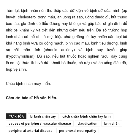
Tóm lại, bịnh nhân nên thu thập các dữ kiện về bịnh sử của mình (áp
huyết, cholesterol trong máu, ăn uống ra sao, uống thuốc gì, hút thuốc
bao lâu, gia đình có tiểu đường hay không) và gặp bác sĩ gia đình để
nhờ bs khám kỹ và xét đến những điểm nêu trên. Đa số trường hợp
lạnh chân có thể chỉ là một triệu chứng riêng lẻ, tuy nhiên cần loại bỏ
khả năng bịnh vữa xơ động mạch, bịnh cao máu, bịnh tiểu đường, bịnh
sợ hãi mãn tính (chronic anxiety) và bịnh suy tuyến giáp
(hypothyroidism). Dù sao, nếu hút thuốc hoặc nghiện rượu, đây cũng
là cơ hội thức tĩnh và dứt khoát bỏ thuốc, bỏ rượu và ăn uống điều độ,
hợp vệ sinh.
Chúc bịnh nhân may mắn.
Cảm ơn bác sĩ Hồ văn Hiền.
TỪ KHÓA
bị lạnh chân tay
cách chữa bệnh chân tay lạnh
causes of peripheral vascular disease
claudication
lạnh chân
peripheral arterial disease
peripheral neuropathy