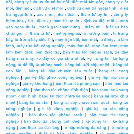
nội
,
công ty luật uy tín tại hà nội
.
diệt mối tận gốc
,
công ty diệt
mối
,
diệt mối
,
dịch vụ diệt mối
.
dịch vụ điều tra ngoại tình
,
điều
tra ngoại tình
,
xác minh nhân thân
,
thám tử uy tín
,
công ty
thám tử uy tín
,
dịch vụ thám tử uy tín
.
dịch vụ diệt mối
.
tranh
gao nghệ thuật
.
tranh gao chan dung
.
thám tử
.
luật sư bào
chữa giỏi
.
thám tử tư
.
thiết bị bếp âu
,
lò nướng bánh
,
tủ trưng
bày
,
tủ trưng bày siêu thị
,
máy trộn bột
,
bàn mát
,
tủ đông
,
tủ làm
lạnh
,
máy rửa bát công nghiệp
,
máy làm đá
,
máy làm kem
,
máy
làm kem tươi
,
bàn thao tác
,
bàn thao tác phòng sạch
,
xe đẩy
hàng nhà máy
,
xe đẩy có giá chịu nhiệt
,
kệ trung tải
,
kệ hạng
nặng
,
tủ để đồ
,
tủ phòng sạch
,
băng tải lưới chịu nhiệt
|
băng tải
con lăn
|
băng tải dây chuyền sản xuất
|
băng tải công
nghiệp
|
giá kệ lắp ghép công nghiệp
|
giá kệ lắp ráp công
nghiệp
|
giá kệ kho hàng
|
bàn thao tác phòng sạch
|
bàn thao tác
công nghiệp
|
bàn thao tác chống tĩnh điện
|
bàn thao tác khung
nhôm định hình
|
băng tải xích nhựa và inox
|
băng tải lưới chịu
nhiệt
|
băng tải con lăn
|
băng tải dây chuyền sản xuất
|
băng tải
công nghiệp
|
giá kệ công nghiệp
|
giá kệ lắp ráp công
nghiệp
|
bàn thao tác phòng sạch
|
bàn thao tác công
nghiệp
|
bàn thao tác chống tĩnh điện
|
kệ trung tải
|
kệ hạng
nặng
|
bàn thao tác đa năng
|
lò hấp nướng đa năng
|
lò nướng
công nghiệp
|
thiết bị bếp công nghiệp
|
tủ cơm công