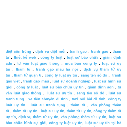
diệt côn trùng
.
dịch vụ diệt mối
.
tranh gao
.
tranh gao
.
thám
tử
.
thiết kế web
.
công ty luật
.
luật sư bào chữa
.
giám định
adn
.
tư vấn luật giao thông
.
mua bán công ty
.
luật sư uy
tín
.
tham tu
.
tranh gạo màu hà nội
.
dịch vụ thám tử uy
tín
.
thám tử quận 6
.
công ty luật uy tín
.
sang tên sổ đỏ
.
tranh
gao việt
.
tranh gao mau
.
luật sư doanh nghiệp
.
luật sư hình sự
giỏi
.
công ty luật
.
luật sư bào chữa uy tín
.
giám định adn
.
tư
vấn luật giao thông
.
luật sư uy tín
.
sang tên sổ đỏ
.
luật sư
tranh tụng
.
xe tiện chuyến đi tỉnh
,
taxi nội bài đi tỉnh
,
công ty
luật uy tín
.
luật sư tranh tụng
,
thám tử
,
văn phòng thám
tử
,
thám tử uy tín .
luật sư uy tín
,
thám tử uy tín
,
công ty thám tử
uy tín
,
dịch vụ thám tử uy tín
,
văn phòng thám tử uy tín
,
luật sư
bào chữa hình sự giỏi
,
công ty luật uy tín
,
luật sư uy tín tại hà