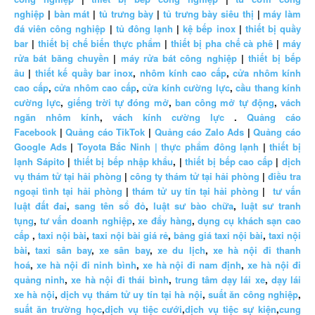
nghiệp
|
bàn mát
|
tủ trưng bày
|
tủ trưng bày siêu thị
|
máy làm
đá viên công nghiệp
|
tủ đông lạnh
|
kệ bếp inox
|
thiết bị quầy
bar
|
thiết bị chế biến thực phẩm
|
thiết bị pha chế cà phê
|
máy
rửa bát băng chuyền
|
máy rửa bát công nghiệp
|
thiết bị bếp
âu
|
thiết kế quầy bar inox
,
nhôm kính cao cấp
,
cửa nhôm kính
cao cấp
,
cửa nhôm cao cấp
,
cửa kính cường lực
,
cầu thang kính
cường lực
,
giếng trời tự đóng mở
,
ban công mở tự động
,
vách
ngăn nhôm kính
,
vách kính cường lực
.
Quảng cáo
Facebook
|
Quảng cáo TikTok
|
Quảng cáo Zalo Ads
|
Quảng cáo
Google Ads
|
Toyota Bắc Ninh |
thực phẩm đông lạnh
|
thiết bị
lạnh Sápito
|
thiết bị bếp nhập khẩu
, |
thiết bị bếp cao cấp
|
dịch
vụ thám tử tại hải phòng
|
công ty thám tử tại hải phòng
|
điều tra
ngoại tình tại hải phòng
|
thám tử uy tín tại hải phòng
|
tư vấn
luật đất đai
,
sang tên sổ đỏ
,
luật sư bào chữa
,
luật sư tranh
tụng
,
tư vấn doanh nghiệp
,
xe đẩy hàng
,
dụng cụ khách sạn cao
cấp
,
taxi nội bài
,
taxi nội bài giá rẻ
,
bảng giá taxi nội bài
,
taxi nội
bài
,
taxi sân bay
,
xe sân bay
,
xe du lịch
,
xe hà nội đi thanh
hoá
,
xe hà nội đi ninh bình
,
xe hà nội đi nam định
,
xe hà nội đi
quảng ninh
,
xe hà nội đi thái bình
,
trung tâm dạy lái xe
,
dạy lái
xe hà nội
,
dịch vụ thám tử uy tín tại hà nội
,
suất ăn công nghiệp
,
suất ăn trường học
,
dịch vụ tiệc cưới
,
dịch vụ tiệc sự kiện
,
cung