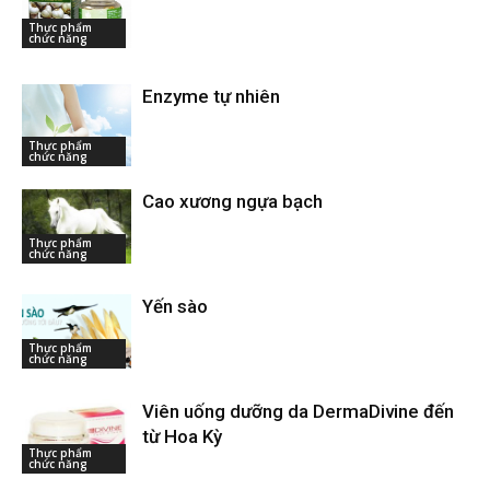
Thực phẩm
chức năng
Enzyme tự nhiên
Thực phẩm
chức năng
Cao xương ngựa bạch
Thực phẩm
chức năng
Yến sào
Thực phẩm
chức năng
Viên uống dưỡng da DermaDivine đến
từ Hoa Kỳ
Thực phẩm
chức năng