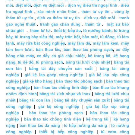
mối
,
diệt mối
,
dịch vụ diệt mối
.
dịch vụ điều tra ngoại tình
,
điều
tra ngoại tình
,
xác minh nhân thân
,
thám tử uy tín
,
công ty
thám tử uy tín
,
dịch vụ thám tử uy tín
.
dịch vụ diệt mối
.
tranh
gao nghệ thuật
.
tranh gao chan dung
.
thám tử
.
luật sư bào
chữa giỏi
.
thám tử tư
.
thiết bị bếp âu
,
lò nướng bánh
,
tủ trưng
bày
,
tủ trưng bày siêu thị
,
máy trộn bột
,
bàn mát
,
tủ đông
,
tủ làm
lạnh
,
máy rửa bát công nghiệp
,
máy làm đá
,
máy làm kem
,
máy
làm kem tươi
,
bàn thao tác
,
bàn thao tác phòng sạch
,
xe đẩy
hàng nhà máy
,
xe đẩy có giá chịu nhiệt
,
kệ trung tải
,
kệ hạng
nặng
,
tủ để đồ
,
tủ phòng sạch
,
băng tải lưới chịu nhiệt
|
băng tải
con lăn
|
băng tải dây chuyền sản xuất
|
băng tải công
nghiệp
|
giá kệ lắp ghép công nghiệp
|
giá kệ lắp ráp công
nghiệp
|
giá kệ kho hàng
|
bàn thao tác phòng sạch
|
bàn thao tác
công nghiệp
|
bàn thao tác chống tĩnh điện
|
bàn thao tác khung
nhôm định hình
|
băng tải xích nhựa và inox
|
băng tải lưới chịu
nhiệt
|
băng tải con lăn
|
băng tải dây chuyền sản xuất
|
băng tải
công nghiệp
|
giá kệ công nghiệp
|
giá kệ lắp ráp công
nghiệp
|
bàn thao tác phòng sạch
|
bàn thao tác công
nghiệp
|
bàn thao tác chống tĩnh điện
|
kệ trung tải
|
kệ hạng
nặng
|
bàn thao tác đa năng
|
lò hấp nướng đa năng
|
lò nướng
công nghiệp
|
thiết bị bếp công nghiệp
|
tủ cơm công