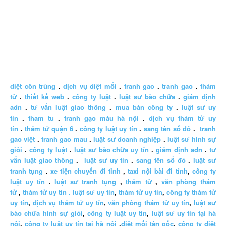
diệt côn trùng
.
dịch vụ diệt mối
.
tranh gao
.
tranh gao
.
thám
tử
.
thiết kế web
.
công ty luật
.
luật sư bào chữa
.
giám định
adn
.
tư vấn luật giao thông
.
mua bán công ty
.
luật sư uy
tín
.
tham tu
.
tranh gạo màu hà nội
.
dịch vụ thám tử uy
tín
.
thám tử quận 6
.
công ty luật uy tín
.
sang tên sổ đỏ
.
tranh
gao việt
.
tranh gao mau
.
luật sư doanh nghiệp
.
luật sư hình sự
giỏi
.
công ty luật
.
luật sư bào chữa uy tín
.
giám định adn
.
tư
vấn luật giao thông
.
luật sư uy tín
.
sang tên sổ đỏ
.
luật sư
tranh tụng
.
xe tiện chuyến đi tỉnh
,
taxi nội bài đi tỉnh
,
công ty
luật uy tín
.
luật sư tranh tụng
,
thám tử
,
văn phòng thám
tử
,
thám tử uy tín .
luật sư uy tín
,
thám tử uy tín
,
công ty thám tử
uy tín
,
dịch vụ thám tử uy tín
,
văn phòng thám tử uy tín
,
luật sư
bào chữa hình sự giỏi
,
công ty luật uy tín
,
luật sư uy tín tại hà
nội
,
công ty luật uy tín tại hà nội
.
diệt mối tận gốc
,
công ty diệt