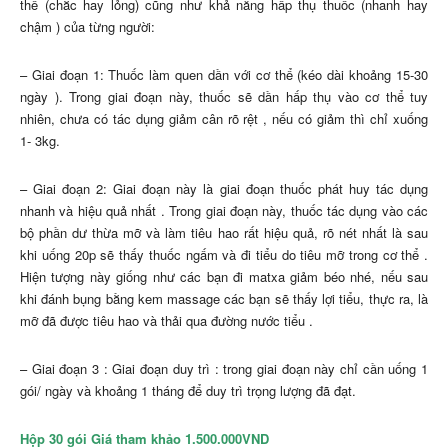
thể (chắc hay lỏng) cũng như khả năng hấp thụ thuốc (nhanh hay
chậm ) của từng người:
– Giai đoạn 1: Thuốc làm quen dần với cơ thể (kéo dài khoảng 15-30
ngày ). Trong giai đoạn này, thuốc sẽ dần hấp thụ vào cơ thể tuy
nhiên, chưa có tác dụng giảm cân rõ rệt , nếu có giảm thì chỉ xuống
1- 3kg.
– Giai đoạn 2: Giai đoạn này là giai đoạn thuốc phát huy tác dụng
nhanh và hiệu quả nhất . Trong giai đoạn này, thuốc tác dụng vào các
bộ phần dư thừa mỡ và làm tiêu hao rất hiệu quả, rõ nét nhất là sau
khi uống 20p sẽ thấy thuốc ngấm và đi tiểu do tiêu mỡ trong cơ thể .
Hiện tượng này giống như các bạn đi matxa giảm béo nhé, nếu sau
khi đánh bụng bằng kem massage các bạn sẽ thấy lợi tiểu, thực ra, là
mỡ đã được tiêu hao và thải qua đường nước tiểu .
– Giai đoạn 3 : Giai đoạn duy trì : trong giai đoạn này chỉ cần uống 1
gói/ ngày và khoảng 1 tháng để duy trì trọng lượng đã đạt.
Hộp 30 gói Giá tham khảo 1.500.000VND