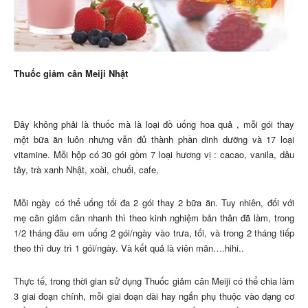
Thuốc giảm cân Meiji Nhật
Đây không phải là thuốc mà là loại đồ uống hoa quả , mỗi gói thay
một bữa ăn luôn nhưng vẫn đủ thành phần dinh dưỡng và 17 loại
vitamine. Mỗi hộp có 30 gói gồm 7 loại hương vị : cacao, vanila, dâu
tây, trà xanh Nhật, xoài, chuối, cafe,
Mỗi ngày có thể uống tối đa 2 gói thay 2 bữa ăn. Tuy nhiên, đối với
mẹ cần giảm cân nhanh thì theo kinh nghiệm bản thân đã làm, trong
1/2 tháng đầu em uống 2 gói/ngày vào trưa, tối, và trong 2 tháng tiếp
theo thì duy trì 1 gói/ngày. Và kết quả là viên mãn….hihi..
Thực tế, trong thời gian sử dụng Thuốc giảm cân Meiji có thể chia làm
3 giai đoạn chính, mỗi giai đoạn dài hay ngắn phụ thuộc vào dạng cơ