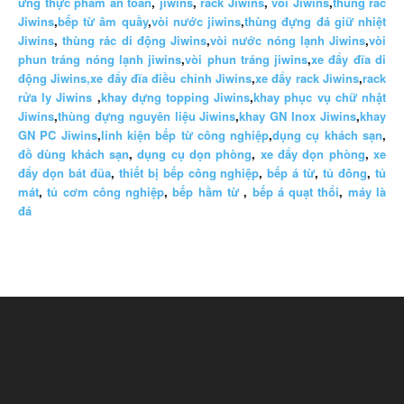
ứng thực phẩm an toàn
,
jiwins
,
rack Jiwins
,
vòi Jiwins
,
thùng rác
Jiwins
,
bếp từ âm quầy
,
vòi nước jiwins
,
thùng đựng đá giữ nhiệt
Jiwins
,
thùng rác di động Jiwins
,
vòi nước nóng lạnh Jiwins
,
vòi
phun tráng nóng lạnh jiwins
,
vòi phun tráng jiwins
,
xe đẩy đĩa di
động Jiwins,
xe đẩy đĩa điều chỉnh Jiwins
,
xe đẩy rack Jiwins
,
rack
rửa ly Jiwins
,
khay đựng topping Jiwins
,
khay phục vụ chữ nhật
Jiwins
,
thùng đựng nguyên liệu Jiwins
,
khay GN Inox Jiwins
,
khay
GN PC Jiwins
,
linh kiện bếp từ công nghiệp
,
dụng cụ khách sạn
,
đồ dùng khách sạn
,
dụng cụ dọn phòng
,
xe đẩy dọn phòng
,
xe
đẩy dọn bát đũa
,
thiết bị bếp công nghiệp
,
bếp á từ
,
tủ đông
,
tủ
mát
,
tủ cơm công nghiệp
,
bếp hầm từ
,
bếp á quạt thổi
,
máy là
đá