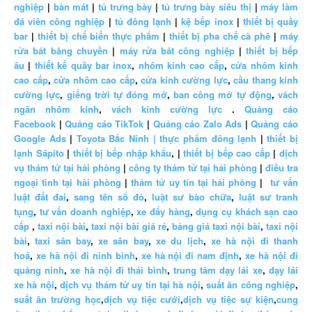
nghiệp
|
bàn mát
|
tủ trưng bày
|
tủ trưng bày siêu thị
|
máy làm
đá viên công nghiệp
|
tủ đông lạnh
|
kệ bếp inox
|
thiết bị quầy
bar
|
thiết bị chế biến thực phẩm
|
thiết bị pha chế cà phê
|
máy
rửa bát băng chuyền
|
máy rửa bát công nghiệp
|
thiết bị bếp
âu
|
thiết kế quầy bar inox
,
nhôm kính cao cấp
,
cửa nhôm kính
cao cấp
,
cửa nhôm cao cấp
,
cửa kính cường lực
,
cầu thang kính
cường lực
,
giếng trời tự đóng mở
,
ban công mở tự động
,
vách
ngăn nhôm kính
,
vách kính cường lực
.
Quảng cáo
Facebook
|
Quảng cáo TikTok
|
Quảng cáo Zalo Ads
|
Quảng cáo
Google Ads
|
Toyota Bắc Ninh |
thực phẩm đông lạnh
|
thiết bị
lạnh Sápito
|
thiết bị bếp nhập khẩu
, |
thiết bị bếp cao cấp
|
dịch
vụ thám tử tại hải phòng
|
công ty thám tử tại hải phòng
|
điều tra
ngoại tình tại hải phòng
|
thám tử uy tín tại hải phòng
|
tư vấn
luật đất đai
,
sang tên sổ đỏ
,
luật sư bào chữa
,
luật sư tranh
tụng
,
tư vấn doanh nghiệp
,
xe đẩy hàng
,
dụng cụ khách sạn cao
cấp
,
taxi nội bài
,
taxi nội bài giá rẻ
,
bảng giá taxi nội bài
,
taxi nội
bài
,
taxi sân bay
,
xe sân bay
,
xe du lịch
,
xe hà nội đi thanh
hoá
,
xe hà nội đi ninh bình
,
xe hà nội đi nam định
,
xe hà nội đi
quảng ninh
,
xe hà nội đi thái bình
,
trung tâm dạy lái xe
,
dạy lái
xe hà nội
,
dịch vụ thám tử uy tín tại hà nội
,
suất ăn công nghiệp
,
suất ăn trường học
,
dịch vụ tiệc cưới
,
dịch vụ tiệc sự kiện
,
cung