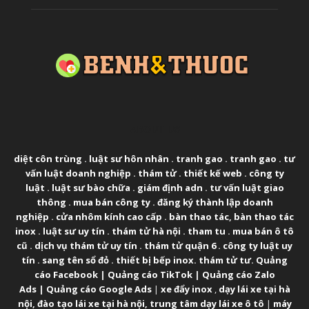
ABOUT US
diệt côn trùng
.
luật sư hôn nhân
.
tranh gao
.
tranh gao
.
tư
vấn luật doanh nghiệp
.
thám tử
.
thiết kế web
.
công ty
luật
.
luật sư bào chữa
.
giám định adn
.
tư vấn luật giao
thông
.
mua bán công ty
.
đăng ký thành lập doanh
nghiệp
.
cửa nhôm kính cao cấp
.
bàn thao tác
,
bàn thao tác
inox
.
luật sư uy tín
.
thám tử hà nội
.
tham tu
.
mua bán ô tô
cũ
.
dịch vụ thám tử uy tín
.
thám tử quận 6
.
công ty luật uy
tín
.
sang tên sổ đỏ
.
thiết bị bếp inox
.
thám tử tư
.
Quảng
cáo Facebook
|
Quảng cáo TikTok
|
Quảng cáo Zalo
Ads
|
Quảng cáo Google Ads
|
xe đẩy inox
,
dạy lái xe tại hà
nội
,
đào tạo lái xe tại hà nội
,
trung tâm dạy lái xe ô tô
|
máy