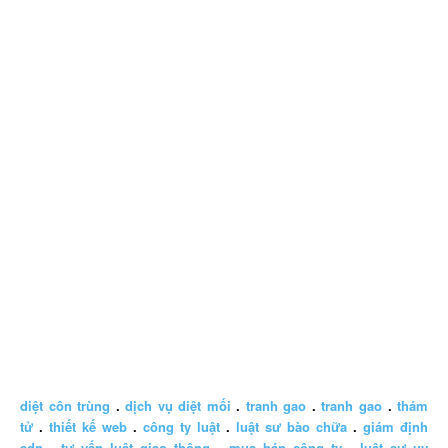
diệt côn trùng
.
dịch vụ diệt mối
.
tranh gao
.
tranh gao
.
thám
tử
.
thiết kế web
.
công ty luật
.
luật sư bào chữa
.
giám định
adn
.
tư vấn luật giao thông
.
mua bán công ty
.
luật sư uy