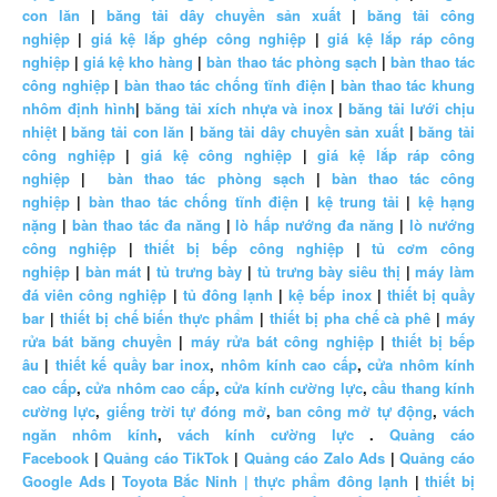
con lăn
|
băng tải dây chuyền sản xuất
|
băng tải công
nghiệp
|
giá kệ lắp ghép công nghiệp
|
giá kệ lắp ráp công
nghiệp
|
giá kệ kho hàng
|
bàn thao tác phòng sạch
|
bàn thao tác
công nghiệp
|
bàn thao tác chống tĩnh điện
|
bàn thao tác khung
nhôm định hình
|
băng tải xích nhựa và inox
|
băng tải lưới chịu
nhiệt
|
băng tải con lăn
|
băng tải dây chuyền sản xuất
|
băng tải
công nghiệp
|
giá kệ công nghiệp
|
giá kệ lắp ráp công
nghiệp
|
bàn thao tác phòng sạch
|
bàn thao tác công
nghiệp
|
bàn thao tác chống tĩnh điện
|
kệ trung tải
|
kệ hạng
nặng
|
bàn thao tác đa năng
|
lò hấp nướng đa năng
|
lò nướng
công nghiệp
|
thiết bị bếp công nghiệp
|
tủ cơm công
nghiệp
|
bàn mát
|
tủ trưng bày
|
tủ trưng bày siêu thị
|
máy làm
đá viên công nghiệp
|
tủ đông lạnh
|
kệ bếp inox
|
thiết bị quầy
bar
|
thiết bị chế biến thực phẩm
|
thiết bị pha chế cà phê
|
máy
rửa bát băng chuyền
|
máy rửa bát công nghiệp
|
thiết bị bếp
âu
|
thiết kế quầy bar inox
,
nhôm kính cao cấp
,
cửa nhôm kính
cao cấp
,
cửa nhôm cao cấp
,
cửa kính cường lực
,
cầu thang kính
cường lực
,
giếng trời tự đóng mở
,
ban công mở tự động
,
vách
ngăn nhôm kính
,
vách kính cường lực
.
Quảng cáo
Facebook
|
Quảng cáo TikTok
|
Quảng cáo Zalo Ads
|
Quảng cáo
Google Ads
|
Toyota Bắc Ninh |
thực phẩm đông lạnh
|
thiết bị