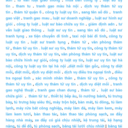
tín
.
tham tu
.
tranh gạo màu hà nội
.
dịch vụ thám tử uy
tín
.
thám tử quận 6
.
công ty luật uy tín
.
sang tên sổ đỏ
.
tranh
gao việt
.
tranh gao mau
.
luật sư doanh nghiệp
.
luật sư hình sự
giỏi
.
công ty luật
.
luật sư bào chữa uy tín
.
giám định adn
.
tư
vấn luật giao thông
.
luật sư uy tín
.
sang tên sổ đỏ
.
luật sư
tranh tụng
.
xe tiện chuyến đi tỉnh
,
taxi nội bài đi tỉnh
,
công ty
luật uy tín
.
luật sư tranh tụng
,
thám tử
,
văn phòng thám
tử
,
thám tử uy tín .
luật sư uy tín
,
thám tử uy tín
,
công ty thám tử
uy tín
,
dịch vụ thám tử uy tín
,
văn phòng thám tử uy tín
,
luật sư
bào chữa hình sự giỏi
,
công ty luật uy tín
,
luật sư uy tín tại hà
nội
,
công ty luật uy tín tại hà nội
.
diệt mối tận gốc
,
công ty diệt
mối
,
diệt mối
,
dịch vụ diệt mối
.
dịch vụ điều tra ngoại tình
,
điều
tra ngoại tình
,
xác minh nhân thân
,
thám tử uy tín
,
công ty
thám tử uy tín
,
dịch vụ thám tử uy tín
.
dịch vụ diệt mối
.
tranh
gao nghệ thuật
.
tranh gao chan dung
.
thám tử
.
luật sư bào
chữa giỏi
.
thám tử tư
.
thiết bị bếp âu
,
lò nướng bánh
,
tủ trưng
bày
,
tủ trưng bày siêu thị
,
máy trộn bột
,
bàn mát
,
tủ đông
,
tủ làm
lạnh
,
máy rửa bát công nghiệp
,
máy làm đá
,
máy làm kem
,
máy
làm kem tươi
,
bàn thao tác
,
bàn thao tác phòng sạch
,
xe đẩy
hàng nhà máy
,
xe đẩy có giá chịu nhiệt
,
kệ trung tải
,
kệ hạng
nặng
,
tủ để đồ
,
tủ phòng sạch
,
băng tải lưới chịu nhiệt
|
băng tải