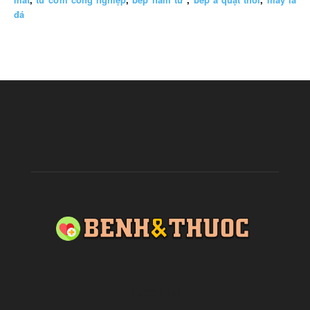
đá
ABOUT US