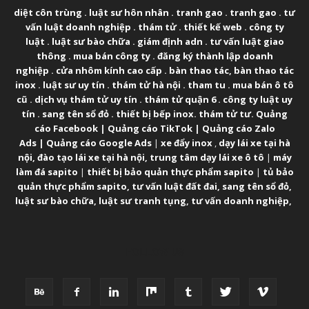
diệt côn trùng
.
luật sư hôn nhân
.
tranh gao
.
tranh gao
.
tư
vấn luật doanh nghiệp
.
thám tử
.
thiết kế web
.
công ty
luật
.
luật sư bào chữa
.
giám định adn
.
tư vấn luật giao
thông
.
mua bán công ty
.
đăng ký thành lập doanh
nghiệp
.
cửa nhôm kính cao cấp
.
bàn thao tác
,
bàn thao tác
inox
.
luật sư uy tín
.
thám tử hà nội
.
tham tu
.
mua bán ô tô
cũ
.
dịch vụ thám tử uy tín
.
thám tử quận 6
.
công ty luật uy
tín
.
sang tên sổ đỏ
.
thiết bị bếp inox
.
thám tử tư
.
Quảng
cáo Facebook
|
Quảng cáo TikTok
|
Quảng cáo Zalo
Ads
|
Quảng cáo Google Ads
|
xe đẩy inox
,
dạy lái xe tại hà
nội
,
đào tạo lái xe tại hà nội
,
trung tâm dạy lái xe ô tô
|
máy
làm đá sapito
|
thiết bị bảo quản thực phẩm sapito
|
tủ bảo
quản thực phẩm sapito
,
tư vấn luật đất đai
,
sang tên sổ đỏ
,
luật sư bào chữa
,
luật sư tranh tụng
,
tư vấn doanh nghiệp
,
FOLLOW US