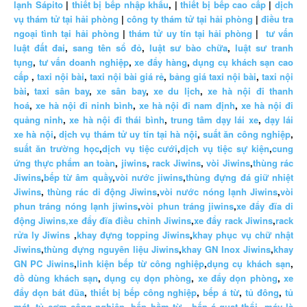
lạnh Sápito
|
thiết bị bếp nhập khẩu
, |
thiết bị bếp cao cấp
|
dịch
vụ thám tử tại hải phòng
|
công ty thám tử tại hải phòng
|
điều tra
ngoại tình tại hải phòng
|
thám tử uy tín tại hải phòng
|
tư vấn
luật đất đai
,
sang tên sổ đỏ
,
luật sư bào chữa
,
luật sư tranh
tụng
,
tư vấn doanh nghiệp
,
xe đẩy hàng
,
dụng cụ khách sạn cao
cấp
,
taxi nội bài
,
taxi nội bài giá rẻ
,
bảng giá taxi nội bài
,
taxi nội
bài
,
taxi sân bay
,
xe sân bay
,
xe du lịch
,
xe hà nội đi thanh
hoá
,
xe hà nội đi ninh bình
,
xe hà nội đi nam định
,
xe hà nội đi
quảng ninh
,
xe hà nội đi thái bình
,
trung tâm dạy lái xe
,
dạy lái
xe hà nội
,
dịch vụ thám tử uy tín tại hà nội
,
suất ăn công nghiệp
,
suất ăn trường học
,
dịch vụ tiệc cưới
,
dịch vụ tiệc sự kiện
,
cung
ứng thực phẩm an toàn
,
jiwins
,
rack Jiwins
,
vòi Jiwins
,
thùng rác
Jiwins
,
bếp từ âm quầy
,
vòi nước jiwins
,
thùng đựng đá giữ nhiệt
Jiwins
,
thùng rác di động Jiwins
,
vòi nước nóng lạnh Jiwins
,
vòi
phun tráng nóng lạnh jiwins
,
vòi phun tráng jiwins
,
xe đẩy đĩa di
động Jiwins,
xe đẩy đĩa điều chỉnh Jiwins
,
xe đẩy rack Jiwins
,
rack
rửa ly Jiwins
,
khay đựng topping Jiwins
,
khay phục vụ chữ nhật
Jiwins
,
thùng đựng nguyên liệu Jiwins
,
khay GN Inox Jiwins
,
khay
GN PC Jiwins
,
linh kiện bếp từ công nghiệp
,
dụng cụ khách sạn
,
đồ dùng khách sạn
,
dụng cụ dọn phòng
,
xe đẩy dọn phòng
,
xe
đẩy dọn bát đũa
,
thiết bị bếp công nghiệp
,
bếp á từ
,
tủ đông
,
tủ
mát
,
tủ cơm công nghiệp
,
bếp hầm từ
,
bếp á quạt thổi
,
máy là