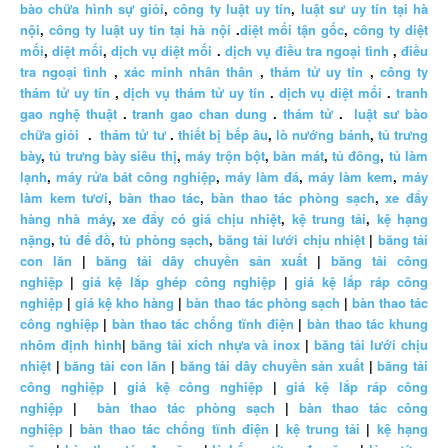
bào chữa hình sự giỏi
,
công ty luật uy tín
,
luật sư uy tín tại hà
nội
,
công ty luật uy tín tại hà nội
.
diệt mối tận gốc
,
công ty diệt
mối
,
diệt mối
,
dịch vụ diệt mối
.
dịch vụ điều tra ngoại tình
,
điều
tra ngoại tình
,
xác minh nhân thân
,
thám tử uy tín
,
công ty
thám tử uy tín
,
dịch vụ thám tử uy tín
.
dịch vụ diệt mối
.
tranh
gao nghệ thuật
.
tranh gao chan dung
.
thám tử
.
luật sư bào
chữa giỏi
.
thám tử tư
.
thiết bị bếp âu
,
lò nướng bánh
,
tủ trưng
bày
,
tủ trưng bày siêu thị
,
máy trộn bột
,
bàn mát
,
tủ đông
,
tủ làm
lạnh
,
máy rửa bát công nghiệp
,
máy làm đá
,
máy làm kem
,
máy
làm kem tươi
,
bàn thao tác
,
bàn thao tác phòng sạch
,
xe đẩy
hàng nhà máy
,
xe đẩy có giá chịu nhiệt
,
kệ trung tải
,
kệ hạng
nặng
,
tủ để đồ
,
tủ phòng sạch
,
băng tải lưới chịu nhiệt
|
băng tải
con lăn
|
băng tải dây chuyền sản xuất
|
băng tải công
nghiệp
|
giá kệ lắp ghép công nghiệp
|
giá kệ lắp ráp công
nghiệp
|
giá kệ kho hàng
|
bàn thao tác phòng sạch
|
bàn thao tác
công nghiệp
|
bàn thao tác chống tĩnh điện
|
bàn thao tác khung
nhôm định hình
|
băng tải xích nhựa và inox
|
băng tải lưới chịu
nhiệt
|
băng tải con lăn
|
băng tải dây chuyền sản xuất
|
băng tải
công nghiệp
|
giá kệ công nghiệp
|
giá kệ lắp ráp công
nghiệp
|
bàn thao tác phòng sạch
|
bàn thao tác công
nghiệp
|
bàn thao tác chống tĩnh điện
|
kệ trung tải
|
kệ hạng