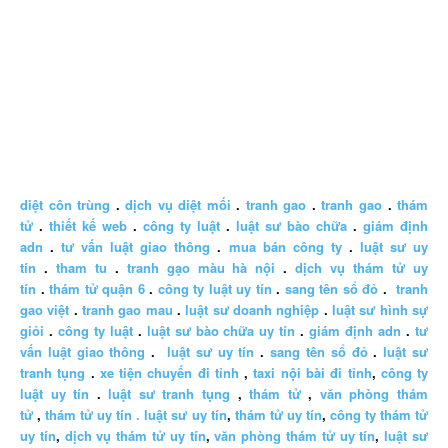
diệt côn trùng
.
dịch vụ diệt mối
.
tranh gao
.
tranh gao
.
thám
tử
.
thiết kế web
.
công ty luật
.
luật sư bào chữa
.
giám định
adn
.
tư vấn luật giao thông
.
mua bán công ty
.
luật sư uy
tín
.
tham tu
.
tranh gạo màu hà nội
.
dịch vụ thám tử uy
tín
.
thám tử quận 6
.
công ty luật uy tín
.
sang tên sổ đỏ
.
tranh
gao việt
.
tranh gao mau
.
luật sư doanh nghiệp
.
luật sư hình sự
giỏi
.
công ty luật
.
luật sư bào chữa uy tín
.
giám định adn
.
tư
vấn luật giao thông
.
luật sư uy tín
.
sang tên sổ đỏ
.
luật sư
tranh tụng
.
xe tiện chuyến đi tỉnh
,
taxi nội bài đi tỉnh
,
công ty
luật uy tín
.
luật sư tranh tụng
,
thám tử
,
văn phòng thám
tử
,
thám tử uy tín .
luật sư uy tín
,
thám tử uy tín
,
công ty thám tử
uy tín
,
dịch vụ thám tử uy tín
,
văn phòng thám tử uy tín
,
luật sư