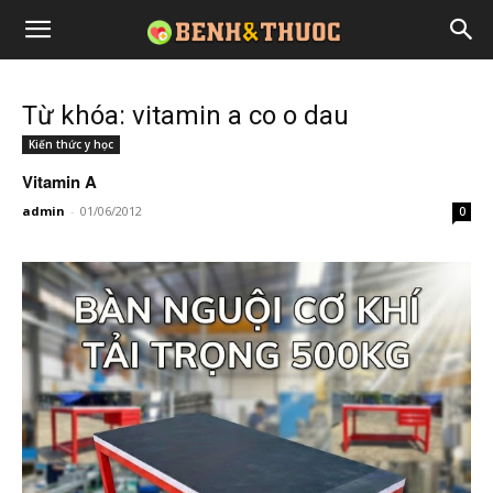
Từ khóa: vitamin a co o dau
Kiến thức y học
Vitamin A
admin
-
01/06/2012
0