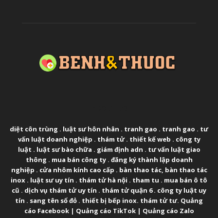
ABOUT US
diệt côn trùng
.
luật sư hôn nhân
.
tranh gao
.
tranh gao
.
tư
vấn luật doanh nghiệp
.
thám tử
.
thiết kế web
.
công ty
luật
.
luật sư bào chữa
.
giám định adn
.
tư vấn luật giao
thông
.
mua bán công ty
.
đăng ký thành lập doanh
nghiệp
.
cửa nhôm kính cao cấp
.
bàn thao tác
,
bàn thao tác
inox
.
luật sư uy tín
.
thám tử hà nội
.
tham tu
.
mua bán ô tô
cũ
.
dịch vụ thám tử uy tín
.
thám tử quận 6
.
công ty luật uy
tín
.
sang tên sổ đỏ
.
thiết bị bếp inox
.
thám tử tư
.
Quảng
cáo Facebook
|
Quảng cáo TikTok
|
Quảng cáo Zalo