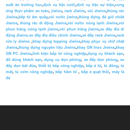
suất ăn trường học
,
dịch vụ tiệc cưới
,
dịch vụ tiệc sự kiện
,
cung
ứng thực phẩm an toàn
,
jiwins
,
rack Jiwins
,
vòi Jiwins
,
thùng rác
Jiwins
,
bếp từ âm quầy
,
vòi nước jiwins
,
thùng đựng đá giữ nhiệt
Jiwins
,
thùng rác di động Jiwins
,
vòi nước nóng lạnh Jiwins
,
vòi
phun tráng nóng lạnh jiwins
,
vòi phun tráng jiwins
,
xe đẩy đĩa di
động Jiwins,
xe đẩy đĩa điều chỉnh Jiwins
,
xe đẩy rack Jiwins
,
rack
rửa ly Jiwins
,
khay đựng topping Jiwins
,
khay phục vụ chữ nhật
Jiwins
,
thùng đựng nguyên liệu Jiwins
,
khay GN Inox Jiwins
,
khay
GN PC Jiwins
,
linh kiện bếp từ công nghiệp
,
dụng cụ khách sạn
,
đồ dùng khách sạn
,
dụng cụ dọn phòng
,
xe đẩy dọn phòng
,
xe
đẩy dọn bát đũa
,
thiết bị bếp công nghiệp
,
bếp á từ
,
tủ đông
,
tủ
mát
,
tủ cơm công nghiệp
,
bếp hầm từ
,
bếp á quạt thổi
,
máy là
đá