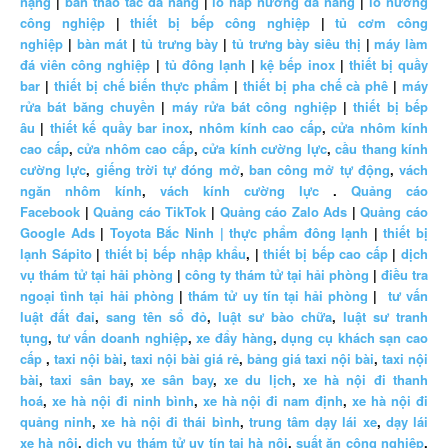
nặng
|
bàn thao tác đa năng
|
lò hấp nướng đa năng
|
lò nướng
công nghiệp
|
thiết bị bếp công nghiệp
|
tủ cơm công
nghiệp
|
bàn mát
|
tủ trưng bày
|
tủ trưng bày siêu thị
|
máy làm
đá viên công nghiệp
|
tủ đông lạnh
|
kệ bếp inox
|
thiết bị quầy
bar
|
thiết bị chế biến thực phẩm
|
thiết bị pha chế cà phê
|
máy
rửa bát băng chuyền
|
máy rửa bát công nghiệp
|
thiết bị bếp
âu
|
thiết kế quầy bar inox
,
nhôm kính cao cấp
,
cửa nhôm kính
cao cấp
,
cửa nhôm cao cấp
,
cửa kính cường lực
,
cầu thang kính
cường lực
,
giếng trời tự đóng mở
,
ban công mở tự động
,
vách
ngăn nhôm kính
,
vách kính cường lực
.
Quảng cáo
Facebook
|
Quảng cáo TikTok
|
Quảng cáo Zalo Ads
|
Quảng cáo
Google Ads
|
Toyota Bắc Ninh |
thực phẩm đông lạnh
|
thiết bị
lạnh Sápito
|
thiết bị bếp nhập khẩu
, |
thiết bị bếp cao cấp
|
dịch
vụ thám tử tại hải phòng
|
công ty thám tử tại hải phòng
|
điều tra
ngoại tình tại hải phòng
|
thám tử uy tín tại hải phòng
|
tư vấn
luật đất đai
,
sang tên sổ đỏ
,
luật sư bào chữa
,
luật sư tranh
tụng
,
tư vấn doanh nghiệp
,
xe đẩy hàng
,
dụng cụ khách sạn cao
cấp
,
taxi nội bài
,
taxi nội bài giá rẻ
,
bảng giá taxi nội bài
,
taxi nội
bài
,
taxi sân bay
,
xe sân bay
,
xe du lịch
,
xe hà nội đi thanh
hoá
,
xe hà nội đi ninh bình
,
xe hà nội đi nam định
,
xe hà nội đi
quảng ninh
,
xe hà nội đi thái bình
,
trung tâm dạy lái xe
,
dạy lái
xe hà nội
,
dịch vụ thám tử uy tín tại hà nội
,
suất ăn công nghiệp
,