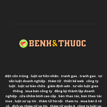
ABOUT US
diệt côn trùng
.
luật sư hôn nhân
.
tranh gao
.
tranh gao
.
tư
vấn luật doanh nghiệp
.
thám tử
.
thiết kế web
.
công ty
luật
.
luật sư bào chữa
.
giám định adn
.
tư vấn luật giao
thông
.
mua bán công ty
.
đăng ký thành lập doanh
nghiệp
.
cửa nhôm kính cao cấp
.
bàn thao tác
,
bàn thao tác
inox
.
luật sư uy tín
.
thám tử hà nội
.
tham tu
.
mua bán ô tô
cũ
.
dịch vụ thám tử uy tín
.
thám tử quận 6
.
công ty luật uy