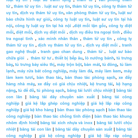
tử
,
thám tử uy tín .
luật sư uy tín
,
thám tử uy tín
,
công ty thám tử
uy tín
,
dịch vụ thám tử uy tín
,
văn phòng thám tử uy tín
,
luật sư
bào chữa hình sự giỏi
,
công ty luật uy tín
,
luật sư uy tín tại hà
nội
,
công ty luật uy tín tại hà nội
.
diệt mối tận gốc
,
công ty diệt
mối
,
diệt mối
,
dịch vụ diệt mối
.
dịch vụ điều tra ngoại tình
,
điều
tra ngoại tình
,
xác minh nhân thân
,
thám tử uy tín
,
công ty
thám tử uy tín
,
dịch vụ thám tử uy tín
.
dịch vụ diệt mối
.
tranh
gao nghệ thuật
.
tranh gao chan dung
.
thám tử
.
luật sư bào
chữa giỏi
.
thám tử tư
.
thiết bị bếp âu
,
lò nướng bánh
,
tủ trưng
bày
,
tủ trưng bày siêu thị
,
máy trộn bột
,
bàn mát
,
tủ đông
,
tủ làm
lạnh
,
máy rửa bát công nghiệp
,
máy làm đá
,
máy làm kem
,
máy
làm kem tươi
,
bàn thao tác
,
bàn thao tác phòng sạch
,
xe đẩy
hàng nhà máy
,
xe đẩy có giá chịu nhiệt
,
kệ trung tải
,
kệ hạng
nặng
,
tủ để đồ
,
tủ phòng sạch
,
băng tải lưới chịu nhiệt
|
băng tải
con lăn
|
băng tải dây chuyền sản xuất
|
băng tải công
nghiệp
|
giá kệ lắp ghép công nghiệp
|
giá kệ lắp ráp công
nghiệp
|
giá kệ kho hàng
|
bàn thao tác phòng sạch
|
bàn thao tác
công nghiệp
|
bàn thao tác chống tĩnh điện
|
bàn thao tác khung
nhôm định hình
|
băng tải xích nhựa và inox
|
băng tải lưới chịu
nhiệt
|
băng tải con lăn
|
băng tải dây chuyền sản xuất
|
băng tải
công nghiệp
|
giá kệ công nghiệp
|
giá kệ lắp ráp công