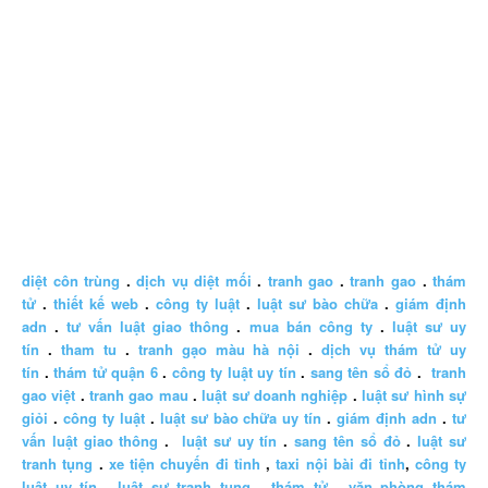
diệt côn trùng
.
dịch vụ diệt mối
.
tranh gao
.
tranh gao
.
thám
tử
.
thiết kế web
.
công ty luật
.
luật sư bào chữa
.
giám định
adn
.
tư vấn luật giao thông
.
mua bán công ty
.
luật sư uy
tín
.
tham tu
.
tranh gạo màu hà nội
.
dịch vụ thám tử uy
tín
.
thám tử quận 6
.
công ty luật uy tín
.
sang tên sổ đỏ
.
tranh
gao việt
.
tranh gao mau
.
luật sư doanh nghiệp
.
luật sư hình sự
giỏi
.
công ty luật
.
luật sư bào chữa uy tín
.
giám định adn
.
tư
vấn luật giao thông
.
luật sư uy tín
.
sang tên sổ đỏ
.
luật sư
tranh tụng
.
xe tiện chuyến đi tỉnh
,
taxi nội bài đi tỉnh
,
công ty
luật uy tín
.
luật sư tranh tụng
,
thám tử
,
văn phòng thám