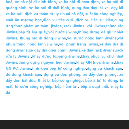
hoá
,
xe hà nội đi ninh bình
,
xe hà nội đi nam định
,
xe hà nội đi
quảng ninh
,
xe hà nội đi thái bình
,
trung tâm dạy lái xe
,
dạy lái
xe hà nội
,
dịch vụ thám tử uy tín tại hà nội
,
suất ăn công nghiệp
,
suất ăn trường học
,
dịch vụ tiệc cưới
,
dịch vụ tiệc sự kiện
,
cung
ứng thực phẩm an toàn
,
jiwins
,
rack Jiwins
,
vòi Jiwins
,
thùng rác
Jiwins
,
bếp từ âm quầy
,
vòi nước jiwins
,
thùng đựng đá giữ nhiệt
Jiwins
,
thùng rác di động Jiwins
,
vòi nước nóng lạnh Jiwins
,
vòi
phun tráng nóng lạnh jiwins
,
vòi phun tráng jiwins
,
xe đẩy đĩa di
động Jiwins,
xe đẩy đĩa điều chỉnh Jiwins
,
xe đẩy rack Jiwins
,
rack
rửa ly Jiwins
,
khay đựng topping Jiwins
,
khay phục vụ chữ nhật
Jiwins
,
thùng đựng nguyên liệu Jiwins
,
khay GN Inox Jiwins
,
khay
GN PC Jiwins
,
linh kiện bếp từ công nghiệp
,
dụng cụ khách sạn
,
đồ dùng khách sạn
,
dụng cụ dọn phòng
,
xe đẩy dọn phòng
,
xe
đẩy dọn bát đũa
,
thiết bị bếp công nghiệp
,
bếp á từ
,
tủ đông
,
tủ
mát
,
tủ cơm công nghiệp
,
bếp hầm từ
,
bếp á quạt thổi
,
máy là
đá