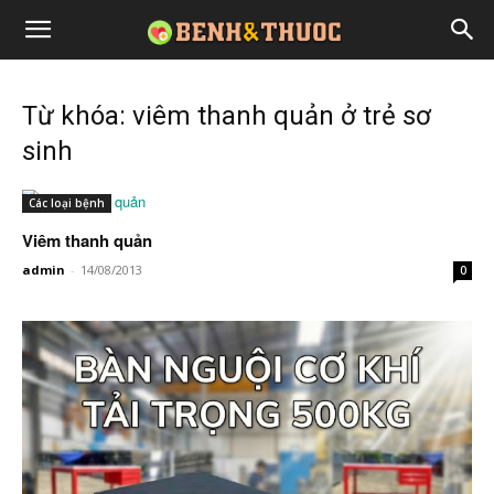
Từ khóa: viêm thanh quản ở trẻ sơ
sinh
Các loại bệnh
Viêm thanh quản
admin
-
14/08/2013
0