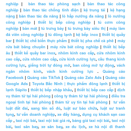
nghiệp
|
bàn thao tác phòng sạch
|
bàn thao tác công
nghiệp
|
bàn thao tác chống tĩnh điện
|
kệ trung tải
|
kệ hạng
nặng
|
bàn thao tác đa năng
|
lò hấp nướng đa năng
|
lò nướng
công nghiệp
|
thiết bị bếp công nghiệp
|
tủ cơm công
nghiệp
|
bàn mát
|
tủ trưng bày
|
tủ trưng bày siêu thị
|
máy làm
đá viên công nghiệp
|
tủ đông lạnh
|
kệ bếp inox
|
thiết bị quầy
bar
|
thiết bị chế biến thực phẩm
|
thiết bị pha chế cà phê
|
máy
rửa bát băng chuyền
|
máy rửa bát công nghiệp
|
thiết bị bếp
âu
|
thiết kế quầy bar inox
,
nhôm kính cao cấp
,
cửa nhôm kính
cao cấp
,
cửa nhôm cao cấp
,
cửa kính cường lực
,
cầu thang kính
cường lực
,
giếng trời tự đóng mở
,
ban công mở tự động
,
vách
ngăn nhôm kính
,
vách kính cường lực
.
Quảng cáo
Facebook
|
Quảng cáo TikTok
|
Quảng cáo Zalo Ads
|
Quảng cáo
Google Ads
|
Toyota Bắc Ninh |
thực phẩm đông lạnh
|
thiết bị
lạnh Sápito
|
thiết bị bếp nhập khẩu
, |
thiết bị bếp cao cấp
|
dịch
vụ thám tử tại hải phòng
|
công ty thám tử tại hải phòng
|
điều tra
ngoại tình tại hải phòng
|
thám tử uy tín tại hải phòng
|
tư vấn
luật đất đai
,
sang tên sổ đỏ
,
luật sư bào chữa
,
luật sư tranh
tụng
,
tư vấn doanh nghiệp
,
xe đẩy hàng
,
dụng cụ khách sạn cao
cấp
,
taxi nội bài
,
taxi nội bài giá rẻ
,
bảng giá taxi nội bài
,
taxi nội
bài
,
taxi sân bay
,
xe sân bay
,
xe du lịch
,
xe hà nội đi thanh