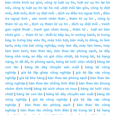
bào chữa hình sự giỏi
,
công ty luật uy tín
,
luật sư uy tín tại hà
nội
,
công ty luật uy tín tại hà nội
.
diệt mối tận gốc
,
công ty diệt
mối
,
diệt mối
,
dịch vụ diệt mối
.
dịch vụ điều tra ngoại tình
,
điều
tra ngoại tình
,
xác minh nhân thân
,
thám tử uy tín
,
công ty
thám tử uy tín
,
dịch vụ thám tử uy tín
.
dịch vụ diệt mối
.
tranh
gao nghệ thuật
.
tranh gao chan dung
.
thám tử
.
luật sư bào
chữa giỏi
.
thám tử tư
.
thiết bị bếp âu
,
lò nướng bánh
,
tủ trưng
bày
,
tủ trưng bày siêu thị
,
máy trộn bột
,
bàn mát
,
tủ đông
,
tủ làm
lạnh
,
máy rửa bát công nghiệp
,
máy làm đá
,
máy làm kem
,
máy
làm kem tươi
,
bàn thao tác
,
bàn thao tác phòng sạch
,
xe đẩy
hàng nhà máy
,
xe đẩy có giá chịu nhiệt
,
kệ trung tải
,
kệ hạng
nặng
,
tủ để đồ
,
tủ phòng sạch
,
băng tải lưới chịu nhiệt
|
băng tải
con lăn
|
băng tải dây chuyền sản xuất
|
băng tải công
nghiệp
|
giá kệ lắp ghép công nghiệp
|
giá kệ lắp ráp công
nghiệp
|
giá kệ kho hàng
|
bàn thao tác phòng sạch
|
bàn thao tác
công nghiệp
|
bàn thao tác chống tĩnh điện
|
bàn thao tác khung
nhôm định hình
|
băng tải xích nhựa và inox
|
băng tải lưới chịu
nhiệt
|
băng tải con lăn
|
băng tải dây chuyền sản xuất
|
băng tải
công nghiệp
|
giá kệ công nghiệp
|
giá kệ lắp ráp công
nghiệp
|
bàn thao tác phòng sạch
|
bàn thao tác công
nghiệp
|
bàn thao tác chống tĩnh điện
|
kệ trung tải
|
kệ hạng