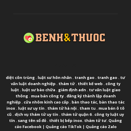
ABOUT US
diệt côn trùng
.
luật sư hôn nhân
.
tranh gao
.
tranh gao
.
tư
vấn luật doanh nghiệp
.
thám tử
.
thiết kế web
.
công ty
luật
.
luật sư bào chữa
.
giám định adn
.
tư vấn luật giao
thông
.
mua bán công ty
.
đăng ký thành lập doanh
nghiệp
.
cửa nhôm kính cao cấp
.
bàn thao tác
,
bàn thao tác
inox
.
luật sư uy tín
.
thám tử hà nội
.
tham tu
.
mua bán ô tô
cũ
.
dịch vụ thám tử uy tín
.
thám tử quận 6
.
công ty luật uy
tín
.
sang tên sổ đỏ
.
thiết bị bếp inox
.
thám tử tư
.
Quảng
cáo Facebook
|
Quảng cáo TikTok
|
Quảng cáo Zalo