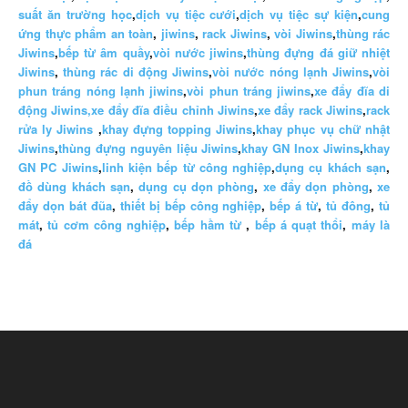
suất ăn trường học
,
dịch vụ tiệc cưới
,
dịch vụ tiệc sự kiện
,
cung
ứng thực phẩm an toàn
,
jiwins
,
rack Jiwins
,
vòi Jiwins
,
thùng rác
Jiwins
,
bếp từ âm quầy
,
vòi nước jiwins
,
thùng đựng đá giữ nhiệt
Jiwins
,
thùng rác di động Jiwins
,
vòi nước nóng lạnh Jiwins
,
vòi
phun tráng nóng lạnh jiwins
,
vòi phun tráng jiwins
,
xe đẩy đĩa di
động Jiwins,
xe đẩy đĩa điều chỉnh Jiwins
,
xe đẩy rack Jiwins
,
rack
rửa ly Jiwins
,
khay đựng topping Jiwins
,
khay phục vụ chữ nhật
Jiwins
,
thùng đựng nguyên liệu Jiwins
,
khay GN Inox Jiwins
,
khay
GN PC Jiwins
,
linh kiện bếp từ công nghiệp
,
dụng cụ khách sạn
,
đồ dùng khách sạn
,
dụng cụ dọn phòng
,
xe đẩy dọn phòng
,
xe
đẩy dọn bát đũa
,
thiết bị bếp công nghiệp
,
bếp á từ
,
tủ đông
,
tủ
mát
,
tủ cơm công nghiệp
,
bếp hầm từ
,
bếp á quạt thổi
,
máy là
đá