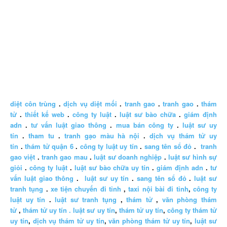
diệt côn trùng
.
dịch vụ diệt mối
.
tranh gao
.
tranh gao
.
thám
tử
.
thiết kế web
.
công ty luật
.
luật sư bào chữa
.
giám định
adn
.
tư vấn luật giao thông
.
mua bán công ty
.
luật sư uy
tín
.
tham tu
.
tranh gạo màu hà nội
.
dịch vụ thám tử uy
tín
.
thám tử quận 6
.
công ty luật uy tín
.
sang tên sổ đỏ
.
tranh
gao việt
.
tranh gao mau
.
luật sư doanh nghiệp
.
luật sư hình sự
giỏi
.
công ty luật
.
luật sư bào chữa uy tín
.
giám định adn
.
tư
vấn luật giao thông
.
luật sư uy tín
.
sang tên sổ đỏ
.
luật sư
tranh tụng
.
xe tiện chuyến đi tỉnh
,
taxi nội bài đi tỉnh
,
công ty
luật uy tín
.
luật sư tranh tụng
,
thám tử
,
văn phòng thám
tử
,
thám tử uy tín .
luật sư uy tín
,
thám tử uy tín
,
công ty thám tử
uy tín
,
dịch vụ thám tử uy tín
,
văn phòng thám tử uy tín
,
luật sư