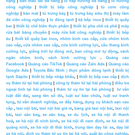
nặng
|
bàn thao tác đa năng
|
lò hấp nướng đa năng
|
lò nướng
công nghiệp
|
thiết bị bếp công nghiệp
|
tủ cơm công
nghiệp
|
bàn mát
|
tủ trưng bày
|
tủ trưng bày siêu thị
|
máy làm
đá viên công nghiệp
|
tủ đông lạnh
|
kệ bếp inox
|
thiết bị quầy
bar
|
thiết bị chế biến thực phẩm
|
thiết bị pha chế cà phê
|
máy
rửa bát băng chuyền
|
máy rửa bát công nghiệp
|
thiết bị bếp
âu
|
thiết kế quầy bar inox
,
nhôm kính cao cấp
,
cửa nhôm kính
cao cấp
,
cửa nhôm cao cấp
,
cửa kính cường lực
,
cầu thang kính
cường lực
,
giếng trời tự đóng mở
,
ban công mở tự động
,
vách
ngăn nhôm kính
,
vách kính cường lực
.
Quảng cáo
Facebook
|
Quảng cáo TikTok
|
Quảng cáo Zalo Ads
|
Quảng cáo
Google Ads
|
Toyota Bắc Ninh |
thực phẩm đông lạnh
|
thiết bị
lạnh Sápito
|
thiết bị bếp nhập khẩu
, |
thiết bị bếp cao cấp
|
dịch
vụ thám tử tại hải phòng
|
công ty thám tử tại hải phòng
|
điều tra
ngoại tình tại hải phòng
|
thám tử uy tín tại hải phòng
|
tư vấn
luật đất đai
,
sang tên sổ đỏ
,
luật sư bào chữa
,
luật sư tranh
tụng
,
tư vấn doanh nghiệp
,
xe đẩy hàng
,
dụng cụ khách sạn cao
cấp
,
taxi nội bài
,
taxi nội bài giá rẻ
,
bảng giá taxi nội bài
,
taxi nội
bài
,
taxi sân bay
,
xe sân bay
,
xe du lịch
,
xe hà nội đi thanh
hoá
,
xe hà nội đi ninh bình
,
xe hà nội đi nam định
,
xe hà nội đi
quảng ninh
,
xe hà nội đi thái bình
,
trung tâm dạy lái xe
,
dạy lái
xe hà nội
,
dịch vụ thám tử uy tín tại hà nội
,
suất ăn công nghiệp
,