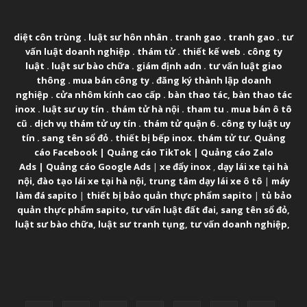
ABOUT US
diệt côn trùng
.
luật sư hôn nhân
.
tranh gao
.
tranh gao
.
tư
vấn luật doanh nghiệp
.
thám tử
.
thiết kế web
.
công ty
luật
.
luật sư bào chữa
.
giám định adn
.
tư vấn luật giao
thông
.
mua bán công ty
.
đăng ký thành lập doanh
nghiệp
.
cửa nhôm kính cao cấp
.
bàn thao tác
,
bàn thao tác
inox
.
luật sư uy tín
.
thám tử hà nội
.
tham tu
.
mua bán ô tô
cũ
.
dịch vụ thám tử uy tín
.
thám tử quận 6
.
công ty luật uy
tín
.
sang tên sổ đỏ
.
thiết bị bếp inox
.
thám tử tư
.
Quảng
cáo Facebook
|
Quảng cáo TikTok
|
Quảng cáo Zalo
Ads
|
Quảng cáo Google Ads
|
xe đẩy inox
,
dạy lái xe tại hà
nội
,
đào tạo lái xe tại hà nội
,
trung tâm dạy lái xe ô tô
|
máy
làm đá sapito
|
thiết bị bảo quản thực phẩm sapito
|
tủ bảo
quản thực phẩm sapito
,
tư vấn luật đất đai
,
sang tên sổ đỏ
,
luật sư bào chữa
,
luật sư tranh tụng
,
tư vấn doanh nghiệp
,
FOLLOW US