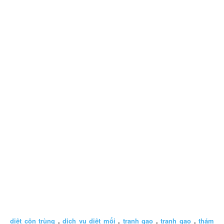
diệt côn trùng
.
dịch vụ diệt mối
.
tranh gao
.
tranh gao
.
thám