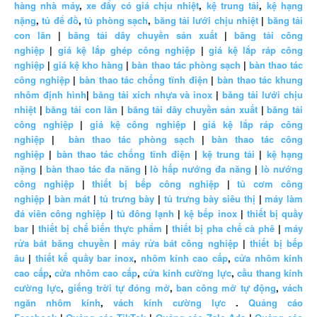
hàng nhà máy
,
xe đẩy có giá chịu nhiệt
,
kệ trung tải
,
kệ hạng
nặng
,
tủ để đồ
,
tủ phòng sạch
,
băng tải lưới chịu nhiệt
|
băng tải
con lăn
|
băng tải dây chuyền sản xuất
|
băng tải công
nghiệp
|
giá kệ lắp ghép công nghiệp
|
giá kệ lắp ráp công
nghiệp
|
giá kệ kho hàng
|
bàn thao tác phòng sạch
|
bàn thao tác
công nghiệp
|
bàn thao tác chống tĩnh điện
|
bàn thao tác khung
nhôm định hình
|
băng tải xích nhựa và inox
|
băng tải lưới chịu
nhiệt
|
băng tải con lăn
|
băng tải dây chuyền sản xuất
|
băng tải
công nghiệp
|
giá kệ công nghiệp
|
giá kệ lắp ráp công
nghiệp
|
bàn thao tác phòng sạch
|
bàn thao tác công
nghiệp
|
bàn thao tác chống tĩnh điện
|
kệ trung tải
|
kệ hạng
nặng
|
bàn thao tác đa năng
|
lò hấp nướng đa năng
|
lò nướng
công nghiệp
|
thiết bị bếp công nghiệp
|
tủ cơm công
nghiệp
|
bàn mát
|
tủ trưng bày
|
tủ trưng bày siêu thị
|
máy làm
đá viên công nghiệp
|
tủ đông lạnh
|
kệ bếp inox
|
thiết bị quầy
bar
|
thiết bị chế biến thực phẩm
|
thiết bị pha chế cà phê
|
máy
rửa bát băng chuyền
|
máy rửa bát công nghiệp
|
thiết bị bếp
âu
|
thiết kế quầy bar inox
,
nhôm kính cao cấp
,
cửa nhôm kính
cao cấp
,
cửa nhôm cao cấp
,
cửa kính cường lực
,
cầu thang kính
cường lực
,
giếng trời tự đóng mở
,
ban công mở tự động
,
vách
ngăn nhôm kính
,
vách kính cường lực
.
Quảng cáo