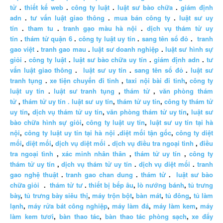
tử
.
thiết kế web
.
công ty luật
.
luật sư bào chữa
.
giám định
adn
.
tư vấn luật giao thông
.
mua bán công ty
.
luật sư uy
tín
.
tham tu
.
tranh gạo màu hà nội
.
dịch vụ thám tử uy
tín
.
thám tử quận 6
.
công ty luật uy tín
.
sang tên sổ đỏ
.
tranh
gao việt
.
tranh gao mau
.
luật sư doanh nghiệp
.
luật sư hình sự
giỏi
.
công ty luật
.
luật sư bào chữa uy tín
.
giám định adn
.
tư
vấn luật giao thông
.
luật sư uy tín
.
sang tên sổ đỏ
.
luật sư
tranh tụng
.
xe tiện chuyến đi tỉnh
,
taxi nội bài đi tỉnh
,
công ty
luật uy tín
.
luật sư tranh tụng
,
thám tử
,
văn phòng thám
tử
,
thám tử uy tín .
luật sư uy tín
,
thám tử uy tín
,
công ty thám tử
uy tín
,
dịch vụ thám tử uy tín
,
văn phòng thám tử uy tín
,
luật sư
bào chữa hình sự giỏi
,
công ty luật uy tín
,
luật sư uy tín tại hà
nội
,
công ty luật uy tín tại hà nội
.
diệt mối tận gốc
,
công ty diệt
mối
,
diệt mối
,
dịch vụ diệt mối
.
dịch vụ điều tra ngoại tình
,
điều
tra ngoại tình
,
xác minh nhân thân
,
thám tử uy tín
,
công ty
thám tử uy tín
,
dịch vụ thám tử uy tín
.
dịch vụ diệt mối
.
tranh
gao nghệ thuật
.
tranh gao chan dung
.
thám tử
.
luật sư bào
chữa giỏi
.
thám tử tư
.
thiết bị bếp âu
,
lò nướng bánh
,
tủ trưng
bày
,
tủ trưng bày siêu thị
,
máy trộn bột
,
bàn mát
,
tủ đông
,
tủ làm
lạnh
,
máy rửa bát công nghiệp
,
máy làm đá
,
máy làm kem
,
máy
làm kem tươi
,
bàn thao tác
,
bàn thao tác phòng sạch
,
xe đẩy