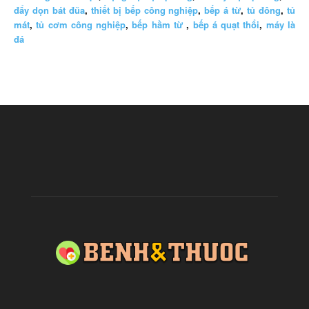
đẩy dọn bát đũa
,
thiết bị bếp công nghiệp
,
bếp á từ
,
tủ đông
,
tủ
mát
,
tủ cơm công nghiệp
,
bếp hầm từ
,
bếp á quạt thổi
,
máy là
đá