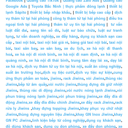
Facebook
|
Quảng cáo TikTok
|
Quảng cáo Zalo Ads
|
Quảng cáo
Google Ads
|
Toyota Bắc Ninh |
thực phẩm đông lạnh
|
thiết bị
lạnh Sápito
|
thiết bị bếp nhập khẩu
, |
thiết bị bếp cao cấp
|
dịch
vụ thám tử tại hải phòng
|
công ty thám tử tại hải phòng
|
điều tra
ngoại tình tại hải phòng
|
thám tử uy tín tại hải phòng
|
tư vấn
luật đất đai
,
sang tên sổ đỏ
,
luật sư bào chữa
,
luật sư tranh
tụng
,
tư vấn doanh nghiệp
,
xe đẩy hàng
,
dụng cụ khách sạn cao
cấp
,
taxi nội bài
,
taxi nội bài giá rẻ
,
bảng giá taxi nội bài
,
taxi nội
bài
,
taxi sân bay
,
xe sân bay
,
xe du lịch
,
xe hà nội đi thanh
hoá
,
xe hà nội đi ninh bình
,
xe hà nội đi nam định
,
xe hà nội đi
quảng ninh
,
xe hà nội đi thái bình
,
trung tâm dạy lái xe
,
dạy lái
xe hà nội
,
dịch vụ thám tử uy tín tại hà nội
,
suất ăn công nghiệp
,
suất ăn trường học
,
dịch vụ tiệc cưới
,
dịch vụ tiệc sự kiện
,
cung
ứng thực phẩm an toàn
,
jiwins
,
rack Jiwins
,
vòi Jiwins
,
thùng rác
Jiwins
,
bếp từ âm quầy
,
vòi nước jiwins
,
thùng đựng đá giữ nhiệt
Jiwins
,
thùng rác di động Jiwins
,
vòi nước nóng lạnh Jiwins
,
vòi
phun tráng nóng lạnh jiwins
,
vòi phun tráng jiwins
,
xe đẩy đĩa di
động Jiwins,
xe đẩy đĩa điều chỉnh Jiwins
,
xe đẩy rack Jiwins
,
rack
rửa ly Jiwins
,
khay đựng topping Jiwins
,
khay phục vụ chữ nhật
Jiwins
,
thùng đựng nguyên liệu Jiwins
,
khay GN Inox Jiwins
,
khay
GN PC Jiwins
,
linh kiện bếp từ công nghiệp
,
dụng cụ khách sạn
,
đồ dùng khách sạn
,
dụng cụ dọn phòng
,
xe đẩy dọn phòng
,
xe