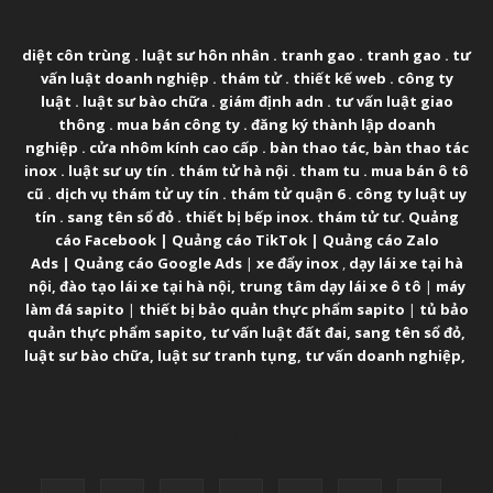
ABOUT US
diệt côn trùng
.
luật sư hôn nhân
.
tranh gao
.
tranh gao
.
tư
vấn luật doanh nghiệp
.
thám tử
.
thiết kế web
.
công ty
luật
.
luật sư bào chữa
.
giám định adn
.
tư vấn luật giao
thông
.
mua bán công ty
.
đăng ký thành lập doanh
nghiệp
.
cửa nhôm kính cao cấp
.
bàn thao tác
,
bàn thao tác
inox
.
luật sư uy tín
.
thám tử hà nội
.
tham tu
.
mua bán ô tô
cũ
.
dịch vụ thám tử uy tín
.
thám tử quận 6
.
công ty luật uy
tín
.
sang tên sổ đỏ
.
thiết bị bếp inox
.
thám tử tư
.
Quảng
cáo Facebook
|
Quảng cáo TikTok
|
Quảng cáo Zalo
Ads
|
Quảng cáo Google Ads
|
xe đẩy inox
,
dạy lái xe tại hà
nội
,
đào tạo lái xe tại hà nội
,
trung tâm dạy lái xe ô tô
|
máy
làm đá sapito
|
thiết bị bảo quản thực phẩm sapito
|
tủ bảo
quản thực phẩm sapito
,
tư vấn luật đất đai
,
sang tên sổ đỏ
,
luật sư bào chữa
,
luật sư tranh tụng
,
tư vấn doanh nghiệp
,
FOLLOW US