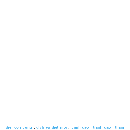
diệt côn trùng
.
dịch vụ diệt mối
.
tranh gao
.
tranh gao
.
thám