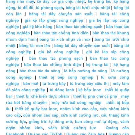
hàng nhà máy
,
xe đẩy có giá chịu nhiệt
,
kệ trung tải
,
kệ hạng
nặng
,
tủ để đồ
,
tủ phòng sạch
,
băng tải lưới chịu nhiệt
|
băng tải
con lăn
|
băng tải dây chuyền sản xuất
|
băng tải công
nghiệp
|
giá kệ lắp ghép công nghiệp
|
giá kệ lắp ráp công
nghiệp
|
giá kệ kho hàng
|
bàn thao tác phòng sạch
|
bàn thao tác
công nghiệp
|
bàn thao tác chống tĩnh điện
|
bàn thao tác khung
nhôm định hình
|
băng tải xích nhựa và inox
|
băng tải lưới chịu
nhiệt
|
băng tải con lăn
|
băng tải dây chuyền sản xuất
|
băng tải
công nghiệp
|
giá kệ công nghiệp
|
giá kệ lắp ráp công
nghiệp
|
bàn thao tác phòng sạch
|
bàn thao tác công
nghiệp
|
bàn thao tác chống tĩnh điện
|
kệ trung tải
|
kệ hạng
nặng
|
bàn thao tác đa năng
|
lò hấp nướng đa năng
|
lò nướng
công nghiệp
|
thiết bị bếp công nghiệp
|
tủ cơm công
nghiệp
|
bàn mát
|
tủ trưng bày
|
tủ trưng bày siêu thị
|
máy làm
đá viên công nghiệp
|
tủ đông lạnh
|
kệ bếp inox
|
thiết bị quầy
bar
|
thiết bị chế biến thực phẩm
|
thiết bị pha chế cà phê
|
máy
rửa bát băng chuyền
|
máy rửa bát công nghiệp
|
thiết bị bếp
âu
|
thiết kế quầy bar inox
,
nhôm kính cao cấp
,
cửa nhôm kính
cao cấp
,
cửa nhôm cao cấp
,
cửa kính cường lực
,
cầu thang kính
cường lực
,
giếng trời tự đóng mở
,
ban công mở tự động
,
vách
ngăn nhôm kính
,
vách kính cường lực
.
Quảng cáo
Facebook
|
Quảng cáo TikTok
|
Quảng cáo Zalo Ads
|
Quảng cáo