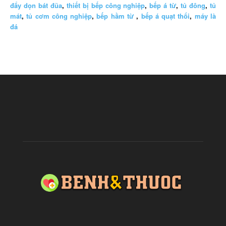
đẩy dọn bát đũa
,
thiết bị bếp công nghiệp
,
bếp á từ
,
tủ đông
,
tủ
mát
,
tủ cơm công nghiệp
,
bếp hầm từ
,
bếp á quạt thổi
,
máy là
đá