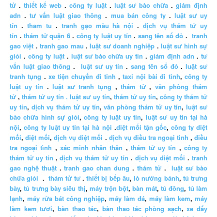
tử
.
thiết kế web
.
công ty luật
.
luật sư bào chữa
.
giám định
adn
.
tư vấn luật giao thông
.
mua bán công ty
.
luật sư uy
tín
.
tham tu
.
tranh gạo màu hà nội
.
dịch vụ thám tử uy
tín
.
thám tử quận 6
.
công ty luật uy tín
.
sang tên sổ đỏ
.
tranh
gao việt
.
tranh gao mau
.
luật sư doanh nghiệp
.
luật sư hình sự
giỏi
.
công ty luật
.
luật sư bào chữa uy tín
.
giám định adn
.
tư
vấn luật giao thông
.
luật sư uy tín
.
sang tên sổ đỏ
.
luật sư
tranh tụng
.
xe tiện chuyến đi tỉnh
,
taxi nội bài đi tỉnh
,
công ty
luật uy tín
.
luật sư tranh tụng
,
thám tử
,
văn phòng thám
tử
,
thám tử uy tín .
luật sư uy tín
,
thám tử uy tín
,
công ty thám tử
uy tín
,
dịch vụ thám tử uy tín
,
văn phòng thám tử uy tín
,
luật sư
bào chữa hình sự giỏi
,
công ty luật uy tín
,
luật sư uy tín tại hà
nội
,
công ty luật uy tín tại hà nội
.
diệt mối tận gốc
,
công ty diệt
mối
,
diệt mối
,
dịch vụ diệt mối
.
dịch vụ điều tra ngoại tình
,
điều
tra ngoại tình
,
xác minh nhân thân
,
thám tử uy tín
,
công ty
thám tử uy tín
,
dịch vụ thám tử uy tín
.
dịch vụ diệt mối
.
tranh
gao nghệ thuật
.
tranh gao chan dung
.
thám tử
.
luật sư bào
chữa giỏi
.
thám tử tư
.
thiết bị bếp âu
,
lò nướng bánh
,
tủ trưng
bày
,
tủ trưng bày siêu thị
,
máy trộn bột
,
bàn mát
,
tủ đông
,
tủ làm
lạnh
,
máy rửa bát công nghiệp
,
máy làm đá
,
máy làm kem
,
máy
làm kem tươi
,
bàn thao tác
,
bàn thao tác phòng sạch
,
xe đẩy