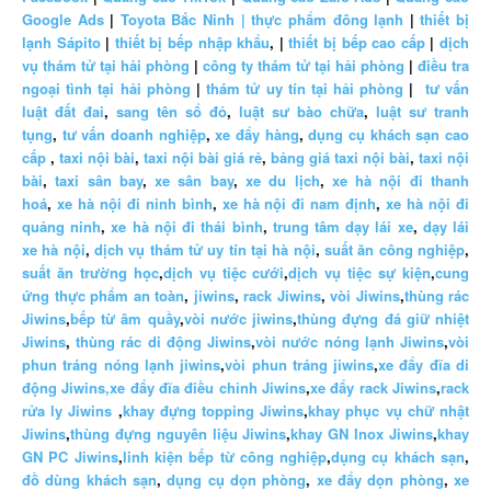
Google Ads
|
Toyota Bắc Ninh |
thực phẩm đông lạnh
|
thiết bị
lạnh Sápito
|
thiết bị bếp nhập khẩu
, |
thiết bị bếp cao cấp
|
dịch
vụ thám tử tại hải phòng
|
công ty thám tử tại hải phòng
|
điều tra
ngoại tình tại hải phòng
|
thám tử uy tín tại hải phòng
|
tư vấn
luật đất đai
,
sang tên sổ đỏ
,
luật sư bào chữa
,
luật sư tranh
tụng
,
tư vấn doanh nghiệp
,
xe đẩy hàng
,
dụng cụ khách sạn cao
cấp
,
taxi nội bài
,
taxi nội bài giá rẻ
,
bảng giá taxi nội bài
,
taxi nội
bài
,
taxi sân bay
,
xe sân bay
,
xe du lịch
,
xe hà nội đi thanh
hoá
,
xe hà nội đi ninh bình
,
xe hà nội đi nam định
,
xe hà nội đi
quảng ninh
,
xe hà nội đi thái bình
,
trung tâm dạy lái xe
,
dạy lái
xe hà nội
,
dịch vụ thám tử uy tín tại hà nội
,
suất ăn công nghiệp
,
suất ăn trường học
,
dịch vụ tiệc cưới
,
dịch vụ tiệc sự kiện
,
cung
ứng thực phẩm an toàn
,
jiwins
,
rack Jiwins
,
vòi Jiwins
,
thùng rác
Jiwins
,
bếp từ âm quầy
,
vòi nước jiwins
,
thùng đựng đá giữ nhiệt
Jiwins
,
thùng rác di động Jiwins
,
vòi nước nóng lạnh Jiwins
,
vòi
phun tráng nóng lạnh jiwins
,
vòi phun tráng jiwins
,
xe đẩy đĩa di
động Jiwins,
xe đẩy đĩa điều chỉnh Jiwins
,
xe đẩy rack Jiwins
,
rack
rửa ly Jiwins
,
khay đựng topping Jiwins
,
khay phục vụ chữ nhật
Jiwins
,
thùng đựng nguyên liệu Jiwins
,
khay GN Inox Jiwins
,
khay
GN PC Jiwins
,
linh kiện bếp từ công nghiệp
,
dụng cụ khách sạn
,
đồ dùng khách sạn
,
dụng cụ dọn phòng
,
xe đẩy dọn phòng
,
xe