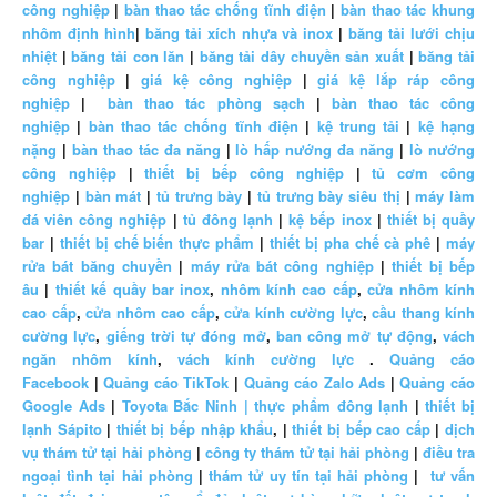
công nghiệp
|
bàn thao tác chống tĩnh điện
|
bàn thao tác khung
nhôm định hình
|
băng tải xích nhựa và inox
|
băng tải lưới chịu
nhiệt
|
băng tải con lăn
|
băng tải dây chuyền sản xuất
|
băng tải
công nghiệp
|
giá kệ công nghiệp
|
giá kệ lắp ráp công
nghiệp
|
bàn thao tác phòng sạch
|
bàn thao tác công
nghiệp
|
bàn thao tác chống tĩnh điện
|
kệ trung tải
|
kệ hạng
nặng
|
bàn thao tác đa năng
|
lò hấp nướng đa năng
|
lò nướng
công nghiệp
|
thiết bị bếp công nghiệp
|
tủ cơm công
nghiệp
|
bàn mát
|
tủ trưng bày
|
tủ trưng bày siêu thị
|
máy làm
đá viên công nghiệp
|
tủ đông lạnh
|
kệ bếp inox
|
thiết bị quầy
bar
|
thiết bị chế biến thực phẩm
|
thiết bị pha chế cà phê
|
máy
rửa bát băng chuyền
|
máy rửa bát công nghiệp
|
thiết bị bếp
âu
|
thiết kế quầy bar inox
,
nhôm kính cao cấp
,
cửa nhôm kính
cao cấp
,
cửa nhôm cao cấp
,
cửa kính cường lực
,
cầu thang kính
cường lực
,
giếng trời tự đóng mở
,
ban công mở tự động
,
vách
ngăn nhôm kính
,
vách kính cường lực
.
Quảng cáo
Facebook
|
Quảng cáo TikTok
|
Quảng cáo Zalo Ads
|
Quảng cáo
Google Ads
|
Toyota Bắc Ninh |
thực phẩm đông lạnh
|
thiết bị
lạnh Sápito
|
thiết bị bếp nhập khẩu
, |
thiết bị bếp cao cấp
|
dịch
vụ thám tử tại hải phòng
|
công ty thám tử tại hải phòng
|
điều tra
ngoại tình tại hải phòng
|
thám tử uy tín tại hải phòng
|
tư vấn