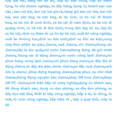
luật đất đai
,
sang tên sổ đỏ
,
luật sư bào chữa
,
luật sư tranh
tụng
,
tư vấn doanh nghiệp
,
xe đẩy hàng
,
dụng cụ khách sạn cao
cấp
,
taxi nội bài
,
taxi nội bài giá rẻ
,
bảng giá taxi nội bài
,
taxi nội
bài
,
taxi sân bay
,
xe sân bay
,
xe du lịch
,
xe hà nội đi thanh
hoá
,
xe hà nội đi ninh bình
,
xe hà nội đi nam định
,
xe hà nội đi
quảng ninh
,
xe hà nội đi thái bình
,
trung tâm dạy lái xe
,
dạy lái
xe hà nội
,
dịch vụ thám tử uy tín tại hà nội
,
suất ăn công nghiệp
,
suất ăn trường học
,
dịch vụ tiệc cưới
,
dịch vụ tiệc sự kiện
,
cung
ứng thực phẩm an toàn
,
jiwins
,
rack Jiwins
,
vòi Jiwins
,
thùng rác
Jiwins
,
bếp từ âm quầy
,
vòi nước jiwins
,
thùng đựng đá giữ nhiệt
Jiwins
,
thùng rác di động Jiwins
,
vòi nước nóng lạnh Jiwins
,
vòi
phun tráng nóng lạnh jiwins
,
vòi phun tráng jiwins
,
xe đẩy đĩa di
động Jiwins,
xe đẩy đĩa điều chỉnh Jiwins
,
xe đẩy rack Jiwins
,
rack
rửa ly Jiwins
,
khay đựng topping Jiwins
,
khay phục vụ chữ nhật
Jiwins
,
thùng đựng nguyên liệu Jiwins
,
khay GN Inox Jiwins
,
khay
GN PC Jiwins
,
linh kiện bếp từ công nghiệp
,
dụng cụ khách sạn
,
đồ dùng khách sạn
,
dụng cụ dọn phòng
,
xe đẩy dọn phòng
,
xe
đẩy dọn bát đũa
,
thiết bị bếp công nghiệp
,
bếp á từ
,
tủ đông
,
tủ
mát
,
tủ cơm công nghiệp
,
bếp hầm từ
,
bếp á quạt thổi
,
máy là
đá