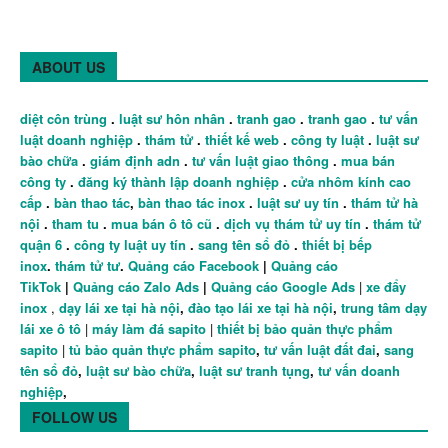
ABOUT US
diệt côn trùng
.
luật sư hôn nhân
.
tranh gao
.
tranh gao
.
tư vấn
luật doanh nghiệp
.
thám tử
.
thiết kế web
.
công ty luật
.
luật sư
bào chữa
.
giám định adn
.
tư vấn luật giao thông
.
mua bán
công ty
.
đăng ký thành lập doanh nghiệp
.
cửa nhôm kính cao
cấp
.
bàn thao tác
,
bàn thao tác inox
.
luật sư uy tín
.
thám tử hà
nội
.
tham tu
.
mua bán ô tô cũ
.
dịch vụ thám tử uy tín
.
thám tử
quận 6
.
công ty luật uy tín
.
sang tên sổ đỏ
.
thiết bị bếp
inox
.
thám tử tư
.
Quảng cáo Facebook
|
Quảng cáo
TikTok
|
Quảng cáo Zalo Ads
|
Quảng cáo Google Ads
|
xe đẩy
inox
,
dạy lái xe tại hà nội
,
đào tạo lái xe tại hà nội
,
trung tâm dạy
lái xe ô tô
|
máy làm đá sapito
|
thiết bị bảo quản thực phẩm
sapito
|
tủ bảo quản thực phẩm sapito
,
tư vấn luật đất đai
,
sang
tên sổ đỏ
,
luật sư bào chữa
,
luật sư tranh tụng
,
tư vấn doanh
nghiệp
,
FOLLOW US