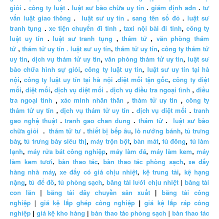
giỏi
.
công ty luật
.
luật sư bào chữa uy tín
.
giám định adn
.
tư
vấn luật giao thông
.
luật sư uy tín
.
sang tên sổ đỏ
.
luật sư
tranh tụng
.
xe tiện chuyến đi tỉnh
,
taxi nội bài đi tỉnh
,
công ty
luật uy tín
.
luật sư tranh tụng
,
thám tử
,
văn phòng thám
tử
,
thám tử uy tín .
luật sư uy tín
,
thám tử uy tín
,
công ty thám tử
uy tín
,
dịch vụ thám tử uy tín
,
văn phòng thám tử uy tín
,
luật sư
bào chữa hình sự giỏi
,
công ty luật uy tín
,
luật sư uy tín tại hà
nội
,
công ty luật uy tín tại hà nội
.
diệt mối tận gốc
,
công ty diệt
mối
,
diệt mối
,
dịch vụ diệt mối
.
dịch vụ điều tra ngoại tình
,
điều
tra ngoại tình
,
xác minh nhân thân
,
thám tử uy tín
,
công ty
thám tử uy tín
,
dịch vụ thám tử uy tín
.
dịch vụ diệt mối
.
tranh
gao nghệ thuật
.
tranh gao chan dung
.
thám tử
.
luật sư bào
chữa giỏi
.
thám tử tư
.
thiết bị bếp âu
,
lò nướng bánh
,
tủ trưng
bày
,
tủ trưng bày siêu thị
,
máy trộn bột
,
bàn mát
,
tủ đông
,
tủ làm
lạnh
,
máy rửa bát công nghiệp
,
máy làm đá
,
máy làm kem
,
máy
làm kem tươi
,
bàn thao tác
,
bàn thao tác phòng sạch
,
xe đẩy
hàng nhà máy
,
xe đẩy có giá chịu nhiệt
,
kệ trung tải
,
kệ hạng
nặng
,
tủ để đồ
,
tủ phòng sạch
,
băng tải lưới chịu nhiệt
|
băng tải
con lăn
|
băng tải dây chuyền sản xuất
|
băng tải công
nghiệp
|
giá kệ lắp ghép công nghiệp
|
giá kệ lắp ráp công
nghiệp
|
giá kệ kho hàng
|
bàn thao tác phòng sạch
|
bàn thao tác