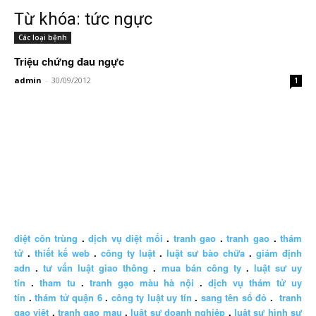
Từ khóa: tức ngực
Các loại bệnh
Triệu chứng đau ngực
admin
-
30/09/2012
1
diệt côn trùng
.
dịch vụ diệt mối
.
tranh gao
.
tranh gao
.
thám
tử
.
thiết kế web
.
công ty luật
.
luật sư bào chữa
.
giám định
adn
.
tư vấn luật giao thông
.
mua bán công ty
.
luật sư uy
tín
.
tham tu
.
tranh gạo màu hà nội
.
dịch vụ thám tử uy
tín
.
thám tử quận 6
.
công ty luật uy tín
.
sang tên sổ đỏ
.
tranh
gao việt
.
tranh gao mau
.
luật sư doanh nghiệp
.
luật sư hình sự