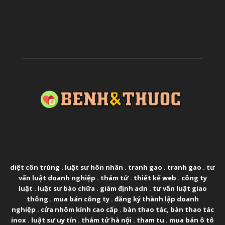
ABOUT US
diệt côn trùng
.
luật sư hôn nhân
.
tranh gao
.
tranh gao
.
tư
vấn luật doanh nghiệp
.
thám tử
.
thiết kế web
.
công ty
luật
.
luật sư bào chữa
.
giám định adn
.
tư vấn luật giao
thông
.
mua bán công ty
.
đăng ký thành lập doanh
nghiệp
.
cửa nhôm kính cao cấp
.
bàn thao tác
,
bàn thao tác
inox
.
luật sư uy tín
.
thám tử hà nội
.
tham tu
.
mua bán ô tô