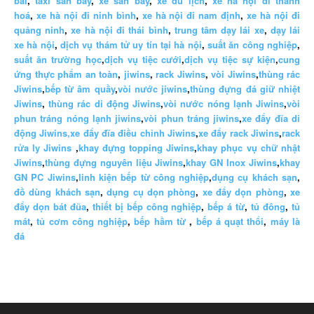
bài
,
taxi sân bay
,
xe sân bay
,
xe du lịch
,
xe hà nội đi thanh
hoá
,
xe hà nội đi ninh bình
,
xe hà nội đi nam định
,
xe hà nội đi
quảng ninh
,
xe hà nội đi thái bình
,
trung tâm dạy lái xe
,
dạy lái
xe hà nội
,
dịch vụ thám tử uy tín tại hà nội
,
suất ăn công nghiệp
,
suất ăn trường học
,
dịch vụ tiệc cưới
,
dịch vụ tiệc sự kiện
,
cung
ứng thực phẩm an toàn
,
jiwins
,
rack Jiwins
,
vòi Jiwins
,
thùng rác
Jiwins
,
bếp từ âm quầy
,
vòi nước jiwins
,
thùng đựng đá giữ nhiệt
Jiwins
,
thùng rác di động Jiwins
,
vòi nước nóng lạnh Jiwins
,
vòi
phun tráng nóng lạnh jiwins
,
vòi phun tráng jiwins
,
xe đẩy đĩa di
động Jiwins,
xe đẩy đĩa điều chỉnh Jiwins
,
xe đẩy rack Jiwins
,
rack
rửa ly Jiwins
,
khay đựng topping Jiwins
,
khay phục vụ chữ nhật
Jiwins
,
thùng đựng nguyên liệu Jiwins
,
khay GN Inox Jiwins
,
khay
GN PC Jiwins
,
linh kiện bếp từ công nghiệp
,
dụng cụ khách sạn
,
đồ dùng khách sạn
,
dụng cụ dọn phòng
,
xe đẩy dọn phòng
,
xe
đẩy dọn bát đũa
,
thiết bị bếp công nghiệp
,
bếp á từ
,
tủ đông
,
tủ
mát
,
tủ cơm công nghiệp
,
bếp hầm từ
,
bếp á quạt thổi
,
máy là
đá