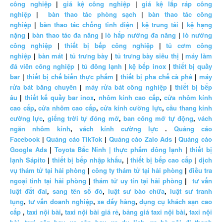
công nghiệp
|
giá kệ công nghiệp
|
giá kệ lắp ráp công
nghiệp
|
bàn thao tác phòng sạch
|
bàn thao tác công
nghiệp
|
bàn thao tác chống tĩnh điện
|
kệ trung tải
|
kệ hạng
nặng
|
bàn thao tác đa năng
|
lò hấp nướng đa năng
|
lò nướng
công nghiệp
|
thiết bị bếp công nghiệp
|
tủ cơm công
nghiệp
|
bàn mát
|
tủ trưng bày
|
tủ trưng bày siêu thị
|
máy làm
đá viên công nghiệp
|
tủ đông lạnh
|
kệ bếp inox
|
thiết bị quầy
bar
|
thiết bị chế biến thực phẩm
|
thiết bị pha chế cà phê
|
máy
rửa bát băng chuyền
|
máy rửa bát công nghiệp
|
thiết bị bếp
âu
|
thiết kế quầy bar inox
,
nhôm kính cao cấp
,
cửa nhôm kính
cao cấp
,
cửa nhôm cao cấp
,
cửa kính cường lực
,
cầu thang kính
cường lực
,
giếng trời tự đóng mở
,
ban công mở tự động
,
vách
ngăn nhôm kính
,
vách kính cường lực
.
Quảng cáo
Facebook
|
Quảng cáo TikTok
|
Quảng cáo Zalo Ads
|
Quảng cáo
Google Ads
|
Toyota Bắc Ninh |
thực phẩm đông lạnh
|
thiết bị
lạnh Sápito
|
thiết bị bếp nhập khẩu
, |
thiết bị bếp cao cấp
|
dịch
vụ thám tử tại hải phòng
|
công ty thám tử tại hải phòng
|
điều tra
ngoại tình tại hải phòng
|
thám tử uy tín tại hải phòng
|
tư vấn
luật đất đai
,
sang tên sổ đỏ
,
luật sư bào chữa
,
luật sư tranh
tụng
,
tư vấn doanh nghiệp
,
xe đẩy hàng
,
dụng cụ khách sạn cao
cấp
,
taxi nội bài
,
taxi nội bài giá rẻ
,
bảng giá taxi nội bài
,
taxi nội