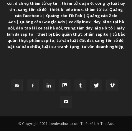
cũ
.
dịch vụ thám tử uy tín
.
thám tử quận 6
.
công ty luật uy
tín
.
sang tên sổ đỏ
.
thiết bị bếp inox
.
thám tử tư
.
Quảng
cáo Facebook
|
Quảng cáo TikTok
|
Quảng cáo Zalo
Ads
|
Quảng cáo Google Ads
|
xe đẩy inox
,
dạy lái xe tại hà
nội
,
đào tạo lái xe tại hà nội
,
trung tâm dạy lái xe ô tô
|
máy
làm đá sapito
|
thiết bị bảo quản thực phẩm sapito
|
tủ bảo
quản thực phẩm sapito
,
tư vấn luật đất đai
,
sang tên sổ đỏ
,
luật sư bào chữa
,
luật sư tranh tụng
,
tư vấn doanh nghiệp
,
FOLLOW US
© Copyright 2021. benhvathuoc.com Thiết kế bởi ThaiAds