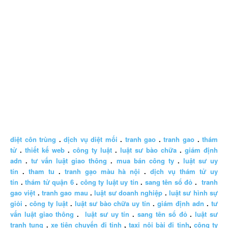
diệt côn trùng
.
dịch vụ diệt mối
.
tranh gao
.
tranh gao
.
thám
tử
.
thiết kế web
.
công ty luật
.
luật sư bào chữa
.
giám định
adn
.
tư vấn luật giao thông
.
mua bán công ty
.
luật sư uy
tín
.
tham tu
.
tranh gạo màu hà nội
.
dịch vụ thám tử uy
tín
.
thám tử quận 6
.
công ty luật uy tín
.
sang tên sổ đỏ
.
tranh
gao việt
.
tranh gao mau
.
luật sư doanh nghiệp
.
luật sư hình sự
giỏi
.
công ty luật
.
luật sư bào chữa uy tín
.
giám định adn
.
tư
vấn luật giao thông
.
luật sư uy tín
.
sang tên sổ đỏ
.
luật sư
tranh tụng
.
xe tiện chuyến đi tỉnh
,
taxi nội bài đi tỉnh
,
công ty