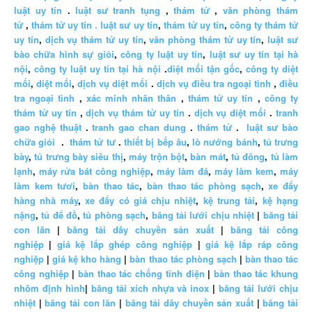
luật uy tín
.
luật sư tranh tụng
,
thám tử
,
văn phòng thám
tử
,
thám tử uy tín .
luật sư uy tín
,
thám tử uy tín
,
công ty thám tử
uy tín
,
dịch vụ thám tử uy tín
,
văn phòng thám tử uy tín
,
luật sư
bào chữa hình sự giỏi
,
công ty luật uy tín
,
luật sư uy tín tại hà
nội
,
công ty luật uy tín tại hà nội
.
diệt mối tận gốc
,
công ty diệt
mối
,
diệt mối
,
dịch vụ diệt mối
.
dịch vụ điều tra ngoại tình
,
điều
tra ngoại tình
,
xác minh nhân thân
,
thám tử uy tín
,
công ty
thám tử uy tín
,
dịch vụ thám tử uy tín
.
dịch vụ diệt mối
.
tranh
gao nghệ thuật
.
tranh gao chan dung
.
thám tử
.
luật sư bào
chữa giỏi
.
thám tử tư
.
thiết bị bếp âu
,
lò nướng bánh
,
tủ trưng
bày
,
tủ trưng bày siêu thị
,
máy trộn bột
,
bàn mát
,
tủ đông
,
tủ làm
lạnh
,
máy rửa bát công nghiệp
,
máy làm đá
,
máy làm kem
,
máy
làm kem tươi
,
bàn thao tác
,
bàn thao tác phòng sạch
,
xe đẩy
hàng nhà máy
,
xe đẩy có giá chịu nhiệt
,
kệ trung tải
,
kệ hạng
nặng
,
tủ để đồ
,
tủ phòng sạch
,
băng tải lưới chịu nhiệt
|
băng tải
con lăn
|
băng tải dây chuyền sản xuất
|
băng tải công
nghiệp
|
giá kệ lắp ghép công nghiệp
|
giá kệ lắp ráp công
nghiệp
|
giá kệ kho hàng
|
bàn thao tác phòng sạch
|
bàn thao tác
công nghiệp
|
bàn thao tác chống tĩnh điện
|
bàn thao tác khung
nhôm định hình
|
băng tải xích nhựa và inox
|
băng tải lưới chịu
nhiệt
|
băng tải con lăn
|
băng tải dây chuyền sản xuất
|
băng tải