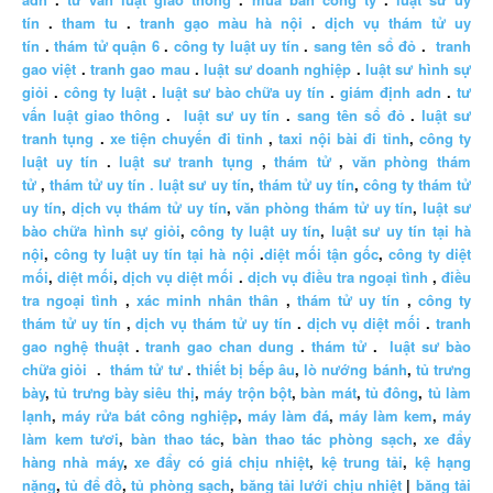
tín
.
tham tu
.
tranh gạo màu hà nội
.
dịch vụ thám tử uy
tín
.
thám tử quận 6
.
công ty luật uy tín
.
sang tên sổ đỏ
.
tranh
gao việt
.
tranh gao mau
.
luật sư doanh nghiệp
.
luật sư hình sự
giỏi
.
công ty luật
.
luật sư bào chữa uy tín
.
giám định adn
.
tư
vấn luật giao thông
.
luật sư uy tín
.
sang tên sổ đỏ
.
luật sư
tranh tụng
.
xe tiện chuyến đi tỉnh
,
taxi nội bài đi tỉnh
,
công ty
luật uy tín
.
luật sư tranh tụng
,
thám tử
,
văn phòng thám
tử
,
thám tử uy tín .
luật sư uy tín
,
thám tử uy tín
,
công ty thám tử
uy tín
,
dịch vụ thám tử uy tín
,
văn phòng thám tử uy tín
,
luật sư
bào chữa hình sự giỏi
,
công ty luật uy tín
,
luật sư uy tín tại hà
nội
,
công ty luật uy tín tại hà nội
.
diệt mối tận gốc
,
công ty diệt
mối
,
diệt mối
,
dịch vụ diệt mối
.
dịch vụ điều tra ngoại tình
,
điều
tra ngoại tình
,
xác minh nhân thân
,
thám tử uy tín
,
công ty
thám tử uy tín
,
dịch vụ thám tử uy tín
.
dịch vụ diệt mối
.
tranh
gao nghệ thuật
.
tranh gao chan dung
.
thám tử
.
luật sư bào
chữa giỏi
.
thám tử tư
.
thiết bị bếp âu
,
lò nướng bánh
,
tủ trưng
bày
,
tủ trưng bày siêu thị
,
máy trộn bột
,
bàn mát
,
tủ đông
,
tủ làm
lạnh
,
máy rửa bát công nghiệp
,
máy làm đá
,
máy làm kem
,
máy
làm kem tươi
,
bàn thao tác
,
bàn thao tác phòng sạch
,
xe đẩy
hàng nhà máy
,
xe đẩy có giá chịu nhiệt
,
kệ trung tải
,
kệ hạng
nặng
,
tủ để đồ
,
tủ phòng sạch
,
băng tải lưới chịu nhiệt
|
băng tải