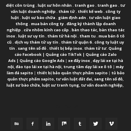
diệt côn trùng
.
luật sư hôn nhân
.
tranh gao
.
tranh gao
.
tư
vấn luật doanh nghiệp
.
thám tử
.
thiết kế web
.
công ty
luật
.
luật sư bào chữa
.
giám định adn
.
tư vấn luật giao
thông
.
mua bán công ty
.
đăng ký thành lập doanh
nghiệp
.
cửa nhôm kính cao cấp
.
bàn thao tác
,
bàn thao tác
inox
.
luật sư uy tín
.
thám tử hà nội
.
tham tu
.
mua bán ô tô
cũ
.
dịch vụ thám tử uy tín
.
thám tử quận 6
.
công ty luật uy
tín
.
sang tên sổ đỏ
.
thiết bị bếp inox
.
thám tử tư
.
Quảng
cáo Facebook
|
Quảng cáo TikTok
|
Quảng cáo Zalo
Ads
|
Quảng cáo Google Ads
|
xe đẩy inox
,
dạy lái xe tại hà
nội
,
đào tạo lái xe tại hà nội
,
trung tâm dạy lái xe ô tô
|
máy
làm đá sapito
|
thiết bị bảo quản thực phẩm sapito
|
tủ bảo
quản thực phẩm sapito
,
tư vấn luật đất đai
,
sang tên sổ đỏ
,
luật sư bào chữa
,
luật sư tranh tụng
,
tư vấn doanh nghiệp
,
FOLLOW US