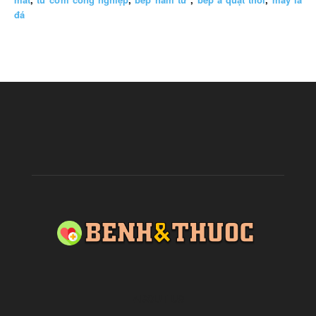
đá
ABOUT US