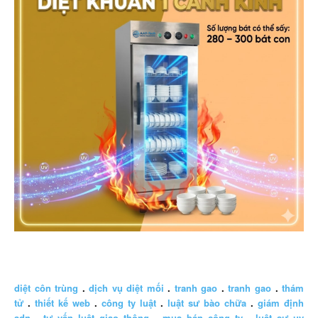
diệt côn trùng
.
dịch vụ diệt mối
.
tranh gao
.
tranh gao
.
thám
tử
.
thiết kế web
.
công ty luật
.
luật sư bào chữa
.
giám định
adn
.
tư vấn luật giao thông
.
mua bán công ty
.
luật sư uy