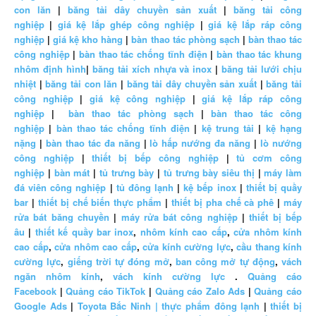
con lăn
|
băng tải dây chuyền sản xuất
|
băng tải công
nghiệp
|
giá kệ lắp ghép công nghiệp
|
giá kệ lắp ráp công
nghiệp
|
giá kệ kho hàng
|
bàn thao tác phòng sạch
|
bàn thao tác
công nghiệp
|
bàn thao tác chống tĩnh điện
|
bàn thao tác khung
nhôm định hình
|
băng tải xích nhựa và inox
|
băng tải lưới chịu
nhiệt
|
băng tải con lăn
|
băng tải dây chuyền sản xuất
|
băng tải
công nghiệp
|
giá kệ công nghiệp
|
giá kệ lắp ráp công
nghiệp
|
bàn thao tác phòng sạch
|
bàn thao tác công
nghiệp
|
bàn thao tác chống tĩnh điện
|
kệ trung tải
|
kệ hạng
nặng
|
bàn thao tác đa năng
|
lò hấp nướng đa năng
|
lò nướng
công nghiệp
|
thiết bị bếp công nghiệp
|
tủ cơm công
nghiệp
|
bàn mát
|
tủ trưng bày
|
tủ trưng bày siêu thị
|
máy làm
đá viên công nghiệp
|
tủ đông lạnh
|
kệ bếp inox
|
thiết bị quầy
bar
|
thiết bị chế biến thực phẩm
|
thiết bị pha chế cà phê
|
máy
rửa bát băng chuyền
|
máy rửa bát công nghiệp
|
thiết bị bếp
âu
|
thiết kế quầy bar inox
,
nhôm kính cao cấp
,
cửa nhôm kính
cao cấp
,
cửa nhôm cao cấp
,
cửa kính cường lực
,
cầu thang kính
cường lực
,
giếng trời tự đóng mở
,
ban công mở tự động
,
vách
ngăn nhôm kính
,
vách kính cường lực
.
Quảng cáo
Facebook
|
Quảng cáo TikTok
|
Quảng cáo Zalo Ads
|
Quảng cáo
Google Ads
|
Toyota Bắc Ninh |
thực phẩm đông lạnh
|
thiết bị