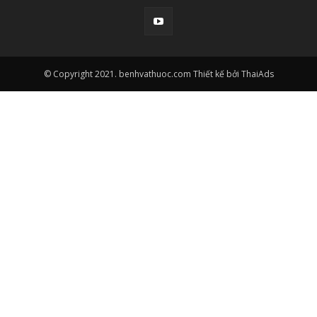
© Copyright 2021. benhvathuoc.com Thiết kế bởi ThaiAds