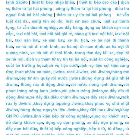
lạnh Sápito
|
thiết bị bếp nhập khẩu
, |
thiết bị bếp cao cấp
|
dịch
vụ thám tử tại hải phòng
|
công ty thám tử tại hải phòng
|
điều tra
ngoại tình tại hải phòng
|
thám tử uy tín tại hải phòng
|
tư vấn
luật đất đai
,
sang tên sổ đỏ
,
luật sư bào chữa
,
luật sư tranh
tụng
,
tư vấn doanh nghiệp
,
xe đẩy hàng
,
dụng cụ khách sạn cao
cấp
,
taxi nội bài
,
taxi nội bài giá rẻ
,
bảng giá taxi nội bài
,
taxi nội
bài
,
taxi sân bay
,
xe sân bay
,
xe du lịch
,
xe hà nội đi thanh
hoá
,
xe hà nội đi ninh bình
,
xe hà nội đi nam định
,
xe hà nội đi
quảng ninh
,
xe hà nội đi thái bình
,
trung tâm dạy lái xe
,
dạy lái
xe hà nội
,
dịch vụ thám tử uy tín tại hà nội
,
suất ăn công nghiệp
,
suất ăn trường học
,
dịch vụ tiệc cưới
,
dịch vụ tiệc sự kiện
,
cung
ứng thực phẩm an toàn
,
jiwins
,
rack Jiwins
,
vòi Jiwins
,
thùng rác
Jiwins
,
bếp từ âm quầy
,
vòi nước jiwins
,
thùng đựng đá giữ nhiệt
Jiwins
,
thùng rác di động Jiwins
,
vòi nước nóng lạnh Jiwins
,
vòi
phun tráng nóng lạnh jiwins
,
vòi phun tráng jiwins
,
xe đẩy đĩa di
động Jiwins,
xe đẩy đĩa điều chỉnh Jiwins
,
xe đẩy rack Jiwins
,
rack
rửa ly Jiwins
,
khay đựng topping Jiwins
,
khay phục vụ chữ nhật
Jiwins
,
thùng đựng nguyên liệu Jiwins
,
khay GN Inox Jiwins
,
khay
GN PC Jiwins
,
linh kiện bếp từ công nghiệp
,
dụng cụ khách sạn
,
đồ dùng khách sạn
,
dụng cụ dọn phòng
,
xe đẩy dọn phòng
,
xe
đẩy dọn bát đũa
,
thiết bị bếp công nghiệp
,
bếp á từ
,
tủ đông
,
tủ
mát
,
tủ cơm công nghiệp
,
bếp hầm từ
,
bếp á quạt thổi
,
máy là