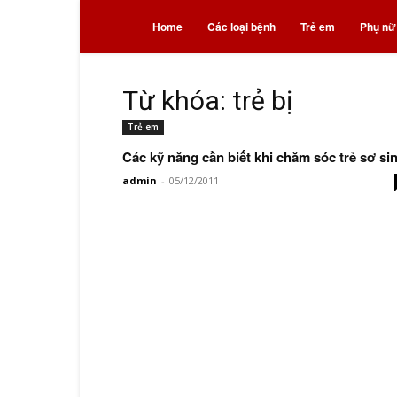
Bệnh
Home
Các loại bệnh
Trẻ em
Phụ nữ
và
Từ khóa: trẻ bị
Trẻ em
thuốc
Các kỹ năng cần biết khi chăm sóc trẻ sơ si
admin
-
05/12/2011