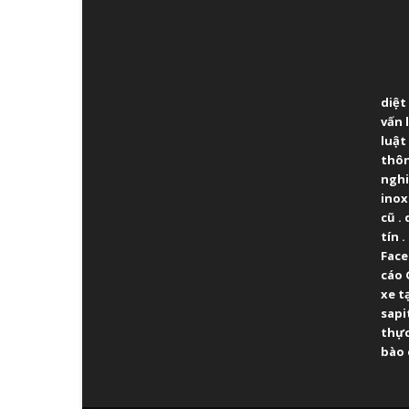
ABO
diệt
vấn 
luật
thô
ngh
inox
cũ
.
tín
.
Fac
cáo 
xe t
sapi
thực
bào