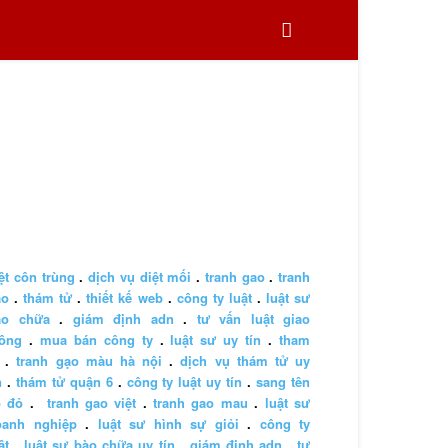
ệt côn trùng
.
dịch vụ diệt mối
.
tranh gao
.
tranh
ao
.
thám tử
.
thiết kế web
.
công ty luật
.
luật sư
ào chữa
.
giám định adn
.
tư vấn luật giao
hông
.
mua bán công ty
.
luật sư uy tín
.
tham
.
tranh gạo màu hà nội
.
dịch vụ thám tử uy
n
.
thám tử quận 6
.
công ty luật uy tín
.
sang tên
ổ đỏ
.
tranh gao việt
.
tranh gao mau
.
luật sư
oanh nghiệp
.
luật sư hình sự giỏi
.
công ty
ật
.
luật sư bào chữa uy tín
.
giám định adn
.
tư