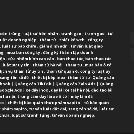
UT US
F
 côn trùng
.
luật sư hôn nhân
.
tranh gao
.
tranh gao
.
tư
luật doanh nghiệp
.
thám tử
.
thiết kế web
.
công ty
.
luật sư bào chữa
.
giám định adn
.
tư vấn luật giao
ng
.
mua bán công ty
.
đăng ký thành lập doanh
iệp
.
cửa nhôm kính cao cấp
.
bàn thao tác
,
bàn thao tác
.
luật sư uy tín
.
thám tử hà nội
.
tham tu
.
mua bán ô tô
dịch vụ thám tử uy tín
.
thám tử quận 6
.
công ty luật uy
sang tên sổ đỏ
.
thiết bị bếp inox
.
thám tử tư
.
Quảng cáo
ebook
|
Quảng cáo TikTok
|
Quảng cáo Zalo Ads
|
Quảng
Google Ads
|
xe đẩy inox
,
dạy lái xe tại hà nội
,
đào tạo lái
ại hà nội
,
trung tâm dạy lái xe ô tô
|
máy làm đá
to
|
thiết bị bảo quản thực phẩm sapito
|
tủ bảo quản
 phẩm sapito
,
tư vấn luật đất đai
,
sang tên sổ đỏ
,
luật sư
 chữa
,
luật sư tranh tụng
,
tư vấn doanh nghiệp
,