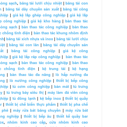
hòng sạch
,
băng tải lưới chịu nhiệt
|
băng tải con
n
|
băng tải dây chuyền sản xuất
|
băng tải công
ghiệp
|
giá kệ lắp ghép công nghiệp
|
giá kệ lắp
áp công nghiệp
|
giá kệ kho hàng
|
bàn thao tác
hòng sạch
|
bàn thao tác công nghiệp
|
bàn thao
c chống tĩnh điện
|
bàn thao tác khung nhôm định
nh
|
băng tải xích nhựa và inox
|
băng tải lưới chịu
iệt
|
băng tải con lăn
|
băng tải dây chuyền sản
ất
|
băng tải công nghiệp
|
giá kệ công
ghiệp
|
giá kệ lắp ráp công nghiệp
|
bàn thao tác
hòng sạch
|
bàn thao tác công nghiệp
|
bàn thao
ác chống tĩnh điện
|
kệ trung tải
|
kệ hạng
ặng
|
bàn thao tác đa năng
|
lò hấp nướng đa
ăng
|
lò nướng công nghiệp
|
thiết bị bếp công
ghiệp
|
tủ cơm công nghiệp
|
bàn mát
|
tủ trưng
ày
|
tủ trưng bày siêu thị
|
máy làm đá viên công
ghiệp
|
tủ đông lạnh
|
kệ bếp inox
|
thiết bị quầy
r
|
thiết bị chế biến thực phẩm
|
thiết bị pha chế
à phê
|
máy rửa bát băng chuyền
|
máy rửa bát
ông nghiệp
|
thiết bị bếp âu
|
thiết kế quầy bar
ox
,
nhôm kính cao cấp
,
cửa nhôm kính cao