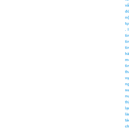
vấ
đ
nộ
tụ
.
tí
tí
tí
h
m
tì
th
vụ
ng
sư
n
th
lạ
l
tá
ch