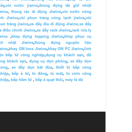
uầy
,
vòi nước jiwins
,
thùng đựng đá giữ nhiệt
wins
,
thùng rác di động Jiwins
,
vòi nước nóng
nh Jiwins
,
vòi phun tráng nóng lạnh jiwins
,
vòi
un tráng jiwins
,
xe đẩy đĩa di động Jiwins,
xe đẩy
a điều chỉnh Jiwins
,
xe đẩy rack Jiwins
,
rack rửa ly
wins
,
khay đựng topping Jiwins
,
khay phục vụ
hữ nhật Jiwins
,
thùng đựng nguyên liệu
wins
,
khay GN Inox Jiwins
,
khay GN PC Jiwins
,
linh
iện bếp từ công nghiệp
,
dụng cụ khách sạn
,
đồ
ùng khách sạn
,
dụng cụ dọn phòng
,
xe đẩy dọn
hòng
,
xe đẩy dọn bát đũa
,
thiết bị bếp công
ghiệp
,
bếp á từ
,
tủ đông
,
tủ mát
,
tủ cơm công
ghiệp
,
bếp hầm từ
,
bếp á quạt thổi
,
máy là đá