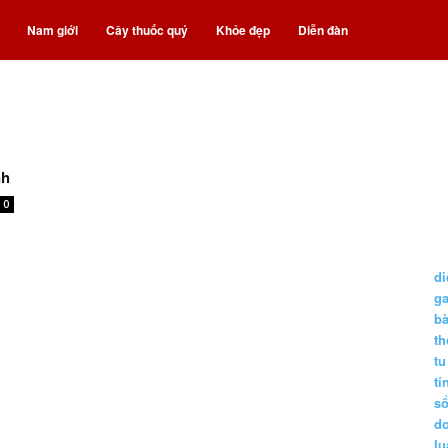
Nam giới
Cây thuốc quý
Khỏe đẹp
Diễn đàn
nh
0
di
g
b
t
tu
tí
s
d
lu