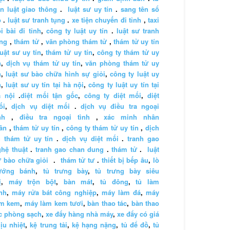
n luật giao thông
.
luật sư uy tín
.
sang tên sổ
ỏ
.
luật sư tranh tụng
.
xe tiện chuyến đi tỉnh
,
taxi
i bài đi tỉnh
,
công ty luật uy tín
.
luật sư tranh
ng
,
thám tử
,
văn phòng thám tử
,
thám tử uy tín
luật sư uy tín
,
thám tử uy tín
,
công ty thám tử uy
n
,
dịch vụ thám tử uy tín
,
văn phòng thám tử uy
n
,
luật sư bào chữa hình sự giỏi
,
công ty luật uy
n
,
luật sư uy tín tại hà nội
,
công ty luật uy tín tại
à nội
.
diệt mối tận gốc
,
công ty diệt mối
,
diệt
ối
,
dịch vụ diệt mối
.
dịch vụ điều tra ngoại
nh
,
điều tra ngoại tình
,
xác minh nhân
ân
,
thám tử uy tín
,
công ty thám tử uy tín
,
dịch
 thám tử uy tín
.
dịch vụ diệt mối
.
tranh gao
hệ thuật
.
tranh gao chan dung
.
thám tử
.
luật
 bào chữa giỏi
.
thám tử tư
.
thiết bị bếp âu
,
lò
ướng bánh
,
tủ trưng bày
,
tủ trưng bày siêu
ị
,
máy trộn bột
,
bàn mát
,
tủ đông
,
tủ làm
nh
,
máy rửa bát công nghiệp
,
máy làm đá
,
máy
àm kem
,
máy làm kem tươi
,
bàn thao tác
,
bàn thao
c phòng sạch
,
xe đẩy hàng nhà máy
,
xe đẩy có giá
ịu nhiệt
,
kệ trung tải
,
kệ hạng nặng
,
tủ để đồ
,
tủ