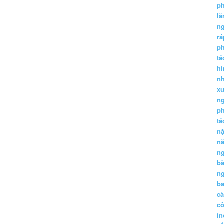
p
lă
n
r
p
tá
hì
nh
xu
n
p
t
n
n
n
b
n
ba
c
c
in