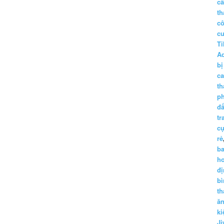
c
th
c
c
Ti
A
bị
c
th
p
đấ
tr
cụ
rẻ
ba
h
đị
bì
th
ă
ki
Ji