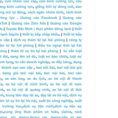
ấp
,
cửa nhôm cao cấp
,
cửa kính cường lực
,
cầu
ang kính cường lực
,
giếng trời tự đóng mở
,
ban
ông mở tự động
,
vách ngăn nhôm kính
,
vách kính
ường lực
.
Quảng cáo Facebook
|
Quảng cáo
kTok
|
Quảng cáo Zalo Ads
|
Quảng cáo Google
ds
|
Toyota Bắc Ninh |
thực phẩm đông lạnh
|
thiết
 lạnh Sápito
|
thiết bị bếp nhập khẩu
, |
thiết bị bếp
ao cấp
|
dịch vụ thám tử tại hải phòng
|
công ty
ám tử tại hải phòng
|
điều tra ngoại tình tại hải
hòng
|
thám tử uy tín tại hải phòng
|
tư vấn luật
t đai
,
sang tên sổ đỏ
,
luật sư bào chữa
,
luật sư
anh tụng
,
tư vấn doanh nghiệp
,
xe đẩy hàng
,
dụng
 khách sạn cao cấp
,
taxi nội bài
,
taxi nội bài giá
,
bảng giá taxi nội bài
,
taxi nội bài
,
taxi sân
y
,
xe sân bay
,
xe du lịch
,
xe hà nội đi thanh
oá
,
xe hà nội đi ninh bình
,
xe hà nội đi nam
nh
,
xe hà nội đi quảng ninh
,
xe hà nội đi thái
nh
,
trung tâm dạy lái xe
,
dạy lái xe hà nội
,
dịch vụ
ám tử uy tín tại hà nội
,
suất ăn công nghiệp
,
suất
n trường học
,
dịch vụ tiệc cưới
,
dịch vụ tiệc sự
ện
,
cung ứng thực phẩm an toàn
,
jiwins
,
rack
wins
,
vòi Jiwins
,
thùng rác Jiwins
,
bếp từ âm