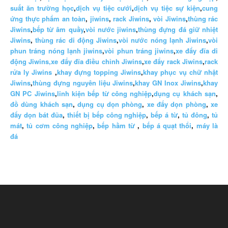
suất ăn trường học
,
dịch vụ tiệc cưới
,
dịch vụ tiệc sự kiện
,
cung
ứng thực phẩm an toàn
,
jiwins
,
rack Jiwins
,
vòi Jiwins
,
thùng rác
Jiwins
,
bếp từ âm quầy
,
vòi nước jiwins
,
thùng đựng đá giữ nhiệt
Jiwins
,
thùng rác di động Jiwins
,
vòi nước nóng lạnh Jiwins
,
vòi
phun tráng nóng lạnh jiwins
,
vòi phun tráng jiwins
,
xe đẩy đĩa di
động Jiwins,
xe đẩy đĩa điều chỉnh Jiwins
,
xe đẩy rack Jiwins
,
rack
rửa ly Jiwins
,
khay đựng topping Jiwins
,
khay phục vụ chữ nhật
Jiwins
,
thùng đựng nguyên liệu Jiwins
,
khay GN Inox Jiwins
,
khay
GN PC Jiwins
,
linh kiện bếp từ công nghiệp
,
dụng cụ khách sạn
,
đồ dùng khách sạn
,
dụng cụ dọn phòng
,
xe đẩy dọn phòng
,
xe
đẩy dọn bát đũa
,
thiết bị bếp công nghiệp
,
bếp á từ
,
tủ đông
,
tủ
mát
,
tủ cơm công nghiệp
,
bếp hầm từ
,
bếp á quạt thổi
,
máy là
đá