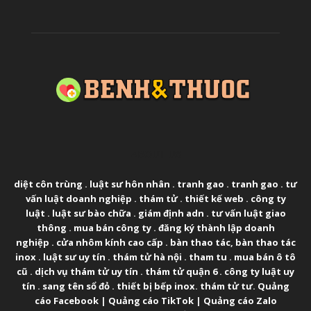
ABOUT US
diệt côn trùng
.
luật sư hôn nhân
.
tranh gao
.
tranh gao
.
tư
vấn luật doanh nghiệp
.
thám tử
.
thiết kế web
.
công ty
luật
.
luật sư bào chữa
.
giám định adn
.
tư vấn luật giao
thông
.
mua bán công ty
.
đăng ký thành lập doanh
nghiệp
.
cửa nhôm kính cao cấp
.
bàn thao tác
,
bàn thao tác
inox
.
luật sư uy tín
.
thám tử hà nội
.
tham tu
.
mua bán ô tô
cũ
.
dịch vụ thám tử uy tín
.
thám tử quận 6
.
công ty luật uy
tín
.
sang tên sổ đỏ
.
thiết bị bếp inox
.
thám tử tư
.
Quảng
cáo Facebook
|
Quảng cáo TikTok
|
Quảng cáo Zalo