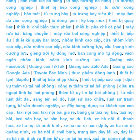
nặng
|
bàn thao tác đa năng
|
lò hấp nướng đa năng
|
lò nướng
công nghiệp
|
thiết bị bếp công nghiệp
|
tủ cơm công
nghiệp
|
bàn mát
|
tủ trưng bày
|
tủ trưng bày siêu thị
|
máy làm
đá viên công nghiệp
|
tủ đông lạnh
|
kệ bếp inox
|
thiết bị quầy
bar
|
thiết bị chế biến thực phẩm
|
thiết bị pha chế cà phê
|
máy
rửa bát băng chuyền
|
máy rửa bát công nghiệp
|
thiết bị bếp
âu
|
thiết kế quầy bar inox
,
nhôm kính cao cấp
,
cửa nhôm kính
cao cấp
,
cửa nhôm cao cấp
,
cửa kính cường lực
,
cầu thang kính
cường lực
,
giếng trời tự đóng mở
,
ban công mở tự động
,
vách
ngăn nhôm kính
,
vách kính cường lực
.
Quảng cáo
Facebook
|
Quảng cáo TikTok
|
Quảng cáo Zalo Ads
|
Quảng cáo
Google Ads
|
Toyota Bắc Ninh |
thực phẩm đông lạnh
|
thiết bị
lạnh Sápito
|
thiết bị bếp nhập khẩu
, |
thiết bị bếp cao cấp
|
dịch
vụ thám tử tại hải phòng
|
công ty thám tử tại hải phòng
|
điều tra
ngoại tình tại hải phòng
|
thám tử uy tín tại hải phòng
|
tư vấn
luật đất đai
,
sang tên sổ đỏ
,
luật sư bào chữa
,
luật sư tranh
tụng
,
tư vấn doanh nghiệp
,
xe đẩy hàng
,
dụng cụ khách sạn cao
cấp
,
taxi nội bài
,
taxi nội bài giá rẻ
,
bảng giá taxi nội bài
,
taxi nội
bài
,
taxi sân bay
,
xe sân bay
,
xe du lịch
,
xe hà nội đi thanh
hoá
,
xe hà nội đi ninh bình
,
xe hà nội đi nam định
,
xe hà nội đi
quảng ninh
,
xe hà nội đi thái bình
,
trung tâm dạy lái xe
,
dạy lái
xe hà nội
,
dịch vụ thám tử uy tín tại hà nội
,
suất ăn công nghiệp
,