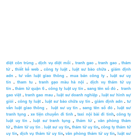
diệt côn trùng
.
dịch vụ diệt mối
.
tranh gao
.
tranh gao
.
thám
tử
.
thiết kế web
.
công ty luật
.
luật sư bào chữa
.
giám định
adn
.
tư vấn luật giao thông
.
mua bán công ty
.
luật sư uy
tín
.
tham tu
.
tranh gạo màu hà nội
.
dịch vụ thám tử uy
tín
.
thám tử quận 6
.
công ty luật uy tín
.
sang tên sổ đỏ
.
tranh
gao việt
.
tranh gao mau
.
luật sư doanh nghiệp
.
luật sư hình sự
giỏi
.
công ty luật
.
luật sư bào chữa uy tín
.
giám định adn
.
tư
vấn luật giao thông
.
luật sư uy tín
.
sang tên sổ đỏ
.
luật sư
tranh tụng
.
xe tiện chuyến đi tỉnh
,
taxi nội bài đi tỉnh
,
công ty
luật uy tín
.
luật sư tranh tụng
,
thám tử
,
văn phòng thám
tử
,
thám tử uy tín .
luật sư uy tín
,
thám tử uy tín
,
công ty thám tử
uy tín
,
dịch vụ thám tử uy tín
,
văn phòng thám tử uy tín
,
luật sư