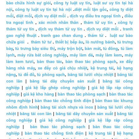
bào chữa hình sự giỏi
,
công ty luật uy tín
,
luật sư uy tín tại hà
nội
,
công ty luật uy tín tại hà nội
.
diệt mối tận gốc
,
công ty diệt
mối
,
diệt mối
,
dịch vụ diệt mối
.
dịch vụ điều tra ngoại tình
,
điều
tra ngoại tình
,
xác minh nhân thân
,
thám tử uy tín
,
công ty
thám tử uy tín
,
dịch vụ thám tử uy tín
.
dịch vụ diệt mối
.
tranh
gao nghệ thuật
.
tranh gao chan dung
.
thám tử
.
luật sư bào
chữa giỏi
.
thám tử tư
.
thiết bị bếp âu
,
lò nướng bánh
,
tủ trưng
bày
,
tủ trưng bày siêu thị
,
máy trộn bột
,
bàn mát
,
tủ đông
,
tủ làm
lạnh
,
máy rửa bát công nghiệp
,
máy làm đá
,
máy làm kem
,
máy
làm kem tươi
,
bàn thao tác
,
bàn thao tác phòng sạch
,
xe đẩy
hàng nhà máy
,
xe đẩy có giá chịu nhiệt
,
kệ trung tải
,
kệ hạng
nặng
,
tủ để đồ
,
tủ phòng sạch
,
băng tải lưới chịu nhiệt
|
băng tải
con lăn
|
băng tải dây chuyền sản xuất
|
băng tải công
nghiệp
|
giá kệ lắp ghép công nghiệp
|
giá kệ lắp ráp công
nghiệp
|
giá kệ kho hàng
|
bàn thao tác phòng sạch
|
bàn thao tác
công nghiệp
|
bàn thao tác chống tĩnh điện
|
bàn thao tác khung
nhôm định hình
|
băng tải xích nhựa và inox
|
băng tải lưới chịu
nhiệt
|
băng tải con lăn
|
băng tải dây chuyền sản xuất
|
băng tải
công nghiệp
|
giá kệ công nghiệp
|
giá kệ lắp ráp công
nghiệp
|
bàn thao tác phòng sạch
|
bàn thao tác công
nghiệp
|
bàn thao tác chống tĩnh điện
|
kệ trung tải
|
kệ hạng