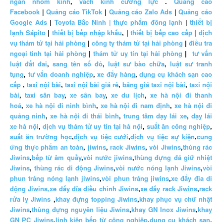
ngăn nhôm kính
,
vách kính cường lực
.
Quảng cáo
Facebook
|
Quảng cáo TikTok
|
Quảng cáo Zalo Ads
|
Quảng cáo
Google Ads
|
Toyota Bắc Ninh |
thực phẩm đông lạnh
|
thiết bị
lạnh Sápito
|
thiết bị bếp nhập khẩu
, |
thiết bị bếp cao cấp
|
dịch
vụ thám tử tại hải phòng
|
công ty thám tử tại hải phòng
|
điều tra
ngoại tình tại hải phòng
|
thám tử uy tín tại hải phòng
|
tư vấn
luật đất đai
,
sang tên sổ đỏ
,
luật sư bào chữa
,
luật sư tranh
tụng
,
tư vấn doanh nghiệp
,
xe đẩy hàng
,
dụng cụ khách sạn cao
cấp
,
taxi nội bài
,
taxi nội bài giá rẻ
,
bảng giá taxi nội bài
,
taxi nội
bài
,
taxi sân bay
,
xe sân bay
,
xe du lịch
,
xe hà nội đi thanh
hoá
,
xe hà nội đi ninh bình
,
xe hà nội đi nam định
,
xe hà nội đi
quảng ninh
,
xe hà nội đi thái bình
,
trung tâm dạy lái xe
,
dạy lái
xe hà nội
,
dịch vụ thám tử uy tín tại hà nội
,
suất ăn công nghiệp
,
suất ăn trường học
,
dịch vụ tiệc cưới
,
dịch vụ tiệc sự kiện
,
cung
ứng thực phẩm an toàn
,
jiwins
,
rack Jiwins
,
vòi Jiwins
,
thùng rác
Jiwins
,
bếp từ âm quầy
,
vòi nước jiwins
,
thùng đựng đá giữ nhiệt
Jiwins
,
thùng rác di động Jiwins
,
vòi nước nóng lạnh Jiwins
,
vòi
phun tráng nóng lạnh jiwins
,
vòi phun tráng jiwins
,
xe đẩy đĩa di
động Jiwins,
xe đẩy đĩa điều chỉnh Jiwins
,
xe đẩy rack Jiwins
,
rack
rửa ly Jiwins
,
khay đựng topping Jiwins
,
khay phục vụ chữ nhật
Jiwins
,
thùng đựng nguyên liệu Jiwins
,
khay GN Inox Jiwins
,
khay
GN PC Jiwins
,
linh kiện bếp từ công nghiệp
,
dụng cụ khách sạn
,