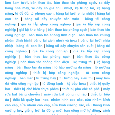
làm kem tươi
,
bàn thao tác
,
bàn thao tác phòng sạch
,
xe đẩy
hàng nhà máy
,
xe đẩy có giá chịu nhiệt
,
kệ trung tải
,
kệ hạng
nặng
,
tủ để đồ
,
tủ phòng sạch
,
băng tải lưới chịu nhiệt
|
băng tải
con lăn
|
băng tải dây chuyền sản xuất
|
băng tải công
nghiệp
|
giá kệ lắp ghép công nghiệp
|
giá kệ lắp ráp công
nghiệp
|
giá kệ kho hàng
|
bàn thao tác phòng sạch
|
bàn thao tác
công nghiệp
|
bàn thao tác chống tĩnh điện
|
bàn thao tác khung
nhôm định hình
|
băng tải xích nhựa và inox
|
băng tải lưới chịu
nhiệt
|
băng tải con lăn
|
băng tải dây chuyền sản xuất
|
băng tải
công nghiệp
|
giá kệ công nghiệp
|
giá kệ lắp ráp công
nghiệp
|
bàn thao tác phòng sạch
|
bàn thao tác công
nghiệp
|
bàn thao tác chống tĩnh điện
|
kệ trung tải
|
kệ hạng
nặng
|
bàn thao tác đa năng
|
lò hấp nướng đa năng
|
lò nướng
công nghiệp
|
thiết bị bếp công nghiệp
|
tủ cơm công
nghiệp
|
bàn mát
|
tủ trưng bày
|
tủ trưng bày siêu thị
|
máy làm
đá viên công nghiệp
|
tủ đông lạnh
|
kệ bếp inox
|
thiết bị quầy
bar
|
thiết bị chế biến thực phẩm
|
thiết bị pha chế cà phê
|
máy
rửa bát băng chuyền
|
máy rửa bát công nghiệp
|
thiết bị bếp
âu
|
thiết kế quầy bar inox
,
nhôm kính cao cấp
,
cửa nhôm kính
cao cấp
,
cửa nhôm cao cấp
,
cửa kính cường lực
,
cầu thang kính
cường lực
,
giếng trời tự đóng mở
,
ban công mở tự động
,
vách