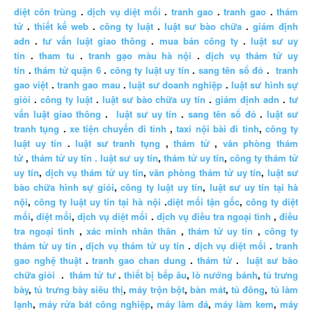
diệt côn trùng
.
dịch vụ diệt mối
.
tranh gao
.
tranh gao
.
thám
tử
.
thiết kế web
.
công ty luật
.
luật sư bào chữa
.
giám định
adn
.
tư vấn luật giao thông
.
mua bán công ty
.
luật sư uy
tín
.
tham tu
.
tranh gạo màu hà nội
.
dịch vụ thám tử uy
tín
.
thám tử quận 6
.
công ty luật uy tín
.
sang tên sổ đỏ
.
tranh
gao việt
.
tranh gao mau
.
luật sư doanh nghiệp
.
luật sư hình sự
giỏi
.
công ty luật
.
luật sư bào chữa uy tín
.
giám định adn
.
tư
vấn luật giao thông
.
luật sư uy tín
.
sang tên sổ đỏ
.
luật sư
tranh tụng
.
xe tiện chuyến đi tỉnh
,
taxi nội bài đi tỉnh
,
công ty
luật uy tín
.
luật sư tranh tụng
,
thám tử
,
văn phòng thám
tử
,
thám tử uy tín .
luật sư uy tín
,
thám tử uy tín
,
công ty thám tử
uy tín
,
dịch vụ thám tử uy tín
,
văn phòng thám tử uy tín
,
luật sư
bào chữa hình sự giỏi
,
công ty luật uy tín
,
luật sư uy tín tại hà
nội
,
công ty luật uy tín tại hà nội
.
diệt mối tận gốc
,
công ty diệt
mối
,
diệt mối
,
dịch vụ diệt mối
.
dịch vụ điều tra ngoại tình
,
điều
tra ngoại tình
,
xác minh nhân thân
,
thám tử uy tín
,
công ty
thám tử uy tín
,
dịch vụ thám tử uy tín
.
dịch vụ diệt mối
.
tranh
gao nghệ thuật
.
tranh gao chan dung
.
thám tử
.
luật sư bào
chữa giỏi
.
thám tử tư
.
thiết bị bếp âu
,
lò nướng bánh
,
tủ trưng
bày
,
tủ trưng bày siêu thị
,
máy trộn bột
,
bàn mát
,
tủ đông
,
tủ làm
lạnh
,
máy rửa bát công nghiệp
,
máy làm đá
,
máy làm kem
,
máy