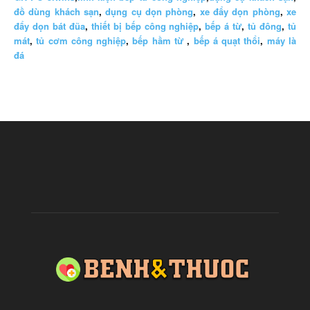
đồ dùng khách sạn
,
dụng cụ dọn phòng
,
xe đẩy dọn phòng
,
xe
đẩy dọn bát đũa
,
thiết bị bếp công nghiệp
,
bếp á từ
,
tủ đông
,
tủ
mát
,
tủ cơm công nghiệp
,
bếp hầm từ
,
bếp á quạt thổi
,
máy là
đá