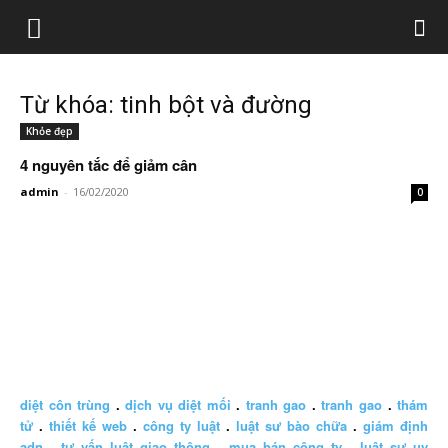
Từ khóa: tinh bột và đường
Khỏe đẹp
4 nguyên tắc để giảm cân
admin
-
16/02/2020
0
diệt côn trùng
.
dịch vụ diệt mối
.
tranh gao
.
tranh gao
.
thám
tử
.
thiết kế web
.
công ty luật
.
luật sư bào chữa
.
giám định
adn
.
tư vấn luật giao thông
.
mua bán công ty
.
luật sư uy