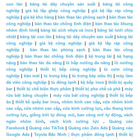
con lăn
|
băng tải dây chuyền sản xuất
|
băng tải công
nghiệp
|
giá kệ lắp ghép công nghiệp
|
giá kệ lắp ráp công
nghiệp
|
giá kệ kho hàng
|
bàn thao tác phòng sạch
|
bàn thao tác
công nghiệp
|
bàn thao tác chống tĩnh điện
|
bàn thao tác khung
nhôm định hình
|
băng tải xích nhựa và inox
|
băng tải lưới chịu
nhiệt
|
băng tải con lăn
|
băng tải dây chuyền sản xuất
|
băng tải
công nghiệp
|
giá kệ công nghiệp
|
giá kệ lắp ráp công
nghiệp
|
bàn thao tác phòng sạch
|
bàn thao tác công
nghiệp
|
bàn thao tác chống tĩnh điện
|
kệ trung tải
|
kệ hạng
nặng
|
bàn thao tác đa năng
|
lò hấp nướng đa năng
|
lò nướng
công nghiệp
|
thiết bị bếp công nghiệp
|
tủ cơm công
nghiệp
|
bàn mát
|
tủ trưng bày
|
tủ trưng bày siêu thị
|
máy làm
đá viên công nghiệp
|
tủ đông lạnh
|
kệ bếp inox
|
thiết bị quầy
bar
|
thiết bị chế biến thực phẩm
|
thiết bị pha chế cà phê
|
máy
rửa bát băng chuyền
|
máy rửa bát công nghiệp
|
thiết bị bếp
âu
|
thiết kế quầy bar inox
,
nhôm kính cao cấp
,
cửa nhôm kính
cao cấp
,
cửa nhôm cao cấp
,
cửa kính cường lực
,
cầu thang kính
cường lực
,
giếng trời tự đóng mở
,
ban công mở tự động
,
vách
ngăn nhôm kính
,
vách kính cường lực
.
Quảng cáo
Facebook
|
Quảng cáo TikTok
|
Quảng cáo Zalo Ads
|
Quảng cáo
Google Ads
|
Toyota Bắc Ninh |
thực phẩm đông lạnh
|
thiết bị