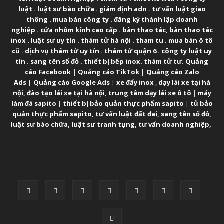
luật
.
luật sư bào chữa
.
giám định adn
.
tư vấn luật giao
thông
.
mua bán công ty
.
đăng ký thành lập doanh
nghiệp
.
cửa nhôm kính cao cấp
.
bàn thao tác
,
bàn thao tác
inox
.
luật sư uy tín
.
thám tử hà nội
.
tham tu
.
mua bán ô tô
cũ
.
dịch vụ thám tử uy tín
.
thám tử quận 6
.
công ty luật uy
tín
.
sang tên sổ đỏ
.
thiết bị bếp inox
.
thám tử tư
.
Quảng
cáo Facebook
|
Quảng cáo TikTok
|
Quảng cáo Zalo
Ads
|
Quảng cáo Google Ads
|
xe đẩy inox
,
dạy lái xe tại hà
nội
,
đào tạo lái xe tại hà nội
,
trung tâm dạy lái xe ô tô
|
máy
làm đá sapito
|
thiết bị bảo quản thực phẩm sapito
|
tủ bảo
quản thực phẩm sapito
,
tư vấn luật đất đai
,
sang tên sổ đỏ
,
luật sư bào chữa
,
luật sư tranh tụng
,
tư vấn doanh nghiệp
,
FOLLOW US