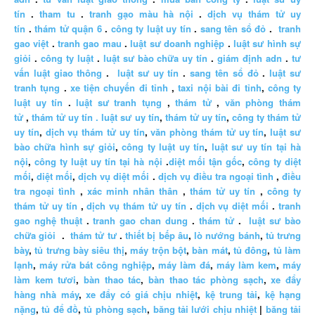
tín
.
tham tu
.
tranh gạo màu hà nội
.
dịch vụ thám tử uy
tín
.
thám tử quận 6
.
công ty luật uy tín
.
sang tên sổ đỏ
.
tranh
gao việt
.
tranh gao mau
.
luật sư doanh nghiệp
.
luật sư hình sự
giỏi
.
công ty luật
.
luật sư bào chữa uy tín
.
giám định adn
.
tư
vấn luật giao thông
.
luật sư uy tín
.
sang tên sổ đỏ
.
luật sư
tranh tụng
.
xe tiện chuyến đi tỉnh
,
taxi nội bài đi tỉnh
,
công ty
luật uy tín
.
luật sư tranh tụng
,
thám tử
,
văn phòng thám
tử
,
thám tử uy tín .
luật sư uy tín
,
thám tử uy tín
,
công ty thám tử
uy tín
,
dịch vụ thám tử uy tín
,
văn phòng thám tử uy tín
,
luật sư
bào chữa hình sự giỏi
,
công ty luật uy tín
,
luật sư uy tín tại hà
nội
,
công ty luật uy tín tại hà nội
.
diệt mối tận gốc
,
công ty diệt
mối
,
diệt mối
,
dịch vụ diệt mối
.
dịch vụ điều tra ngoại tình
,
điều
tra ngoại tình
,
xác minh nhân thân
,
thám tử uy tín
,
công ty
thám tử uy tín
,
dịch vụ thám tử uy tín
.
dịch vụ diệt mối
.
tranh
gao nghệ thuật
.
tranh gao chan dung
.
thám tử
.
luật sư bào
chữa giỏi
.
thám tử tư
.
thiết bị bếp âu
,
lò nướng bánh
,
tủ trưng
bày
,
tủ trưng bày siêu thị
,
máy trộn bột
,
bàn mát
,
tủ đông
,
tủ làm
lạnh
,
máy rửa bát công nghiệp
,
máy làm đá
,
máy làm kem
,
máy
làm kem tươi
,
bàn thao tác
,
bàn thao tác phòng sạch
,
xe đẩy
hàng nhà máy
,
xe đẩy có giá chịu nhiệt
,
kệ trung tải
,
kệ hạng
nặng
,
tủ để đồ
,
tủ phòng sạch
,
băng tải lưới chịu nhiệt
|
băng tải