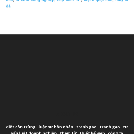
đá
ABOUT US
diệt côn trùng
.
luật sư hôn nhân
.
tranh gao
.
tranh gao
.
tư
vấn luật doanh nghiệp
.
thám tử
.
thiết kế web
.
công ty