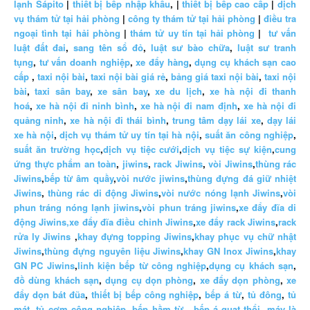
lạnh Sápito
|
thiết bị bếp nhập khẩu
, |
thiết bị bếp cao cấp
|
dịch
vụ thám tử tại hải phòng
|
công ty thám tử tại hải phòng
|
điều tra
ngoại tình tại hải phòng
|
thám tử uy tín tại hải phòng
|
tư vấn
luật đất đai
,
sang tên sổ đỏ
,
luật sư bào chữa
,
luật sư tranh
tụng
,
tư vấn doanh nghiệp
,
xe đẩy hàng
,
dụng cụ khách sạn cao
cấp
,
taxi nội bài
,
taxi nội bài giá rẻ
,
bảng giá taxi nội bài
,
taxi nội
bài
,
taxi sân bay
,
xe sân bay
,
xe du lịch
,
xe hà nội đi thanh
hoá
,
xe hà nội đi ninh bình
,
xe hà nội đi nam định
,
xe hà nội đi
quảng ninh
,
xe hà nội đi thái bình
,
trung tâm dạy lái xe
,
dạy lái
xe hà nội
,
dịch vụ thám tử uy tín tại hà nội
,
suất ăn công nghiệp
,
suất ăn trường học
,
dịch vụ tiệc cưới
,
dịch vụ tiệc sự kiện
,
cung
ứng thực phẩm an toàn
,
jiwins
,
rack Jiwins
,
vòi Jiwins
,
thùng rác
Jiwins
,
bếp từ âm quầy
,
vòi nước jiwins
,
thùng đựng đá giữ nhiệt
Jiwins
,
thùng rác di động Jiwins
,
vòi nước nóng lạnh Jiwins
,
vòi
phun tráng nóng lạnh jiwins
,
vòi phun tráng jiwins
,
xe đẩy đĩa di
động Jiwins,
xe đẩy đĩa điều chỉnh Jiwins
,
xe đẩy rack Jiwins
,
rack
rửa ly Jiwins
,
khay đựng topping Jiwins
,
khay phục vụ chữ nhật
Jiwins
,
thùng đựng nguyên liệu Jiwins
,
khay GN Inox Jiwins
,
khay
GN PC Jiwins
,
linh kiện bếp từ công nghiệp
,
dụng cụ khách sạn
,
đồ dùng khách sạn
,
dụng cụ dọn phòng
,
xe đẩy dọn phòng
,
xe
đẩy dọn bát đũa
,
thiết bị bếp công nghiệp
,
bếp á từ
,
tủ đông
,
tủ
mát
,
tủ cơm công nghiệp
,
bếp hầm từ
,
bếp á quạt thổi
,
máy là