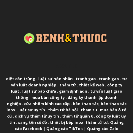
ABOUT US
diệt côn trùng
.
luật sư hôn nhân
.
tranh gao
.
tranh gao
.
tư
vấn luật doanh nghiệp
.
thám tử
.
thiết kế web
.
công ty
luật
.
luật sư bào chữa
.
giám định adn
.
tư vấn luật giao
thông
.
mua bán công ty
.
đăng ký thành lập doanh
nghiệp
.
cửa nhôm kính cao cấp
.
bàn thao tác
,
bàn thao tác
inox
.
luật sư uy tín
.
thám tử hà nội
.
tham tu
.
mua bán ô tô
cũ
.
dịch vụ thám tử uy tín
.
thám tử quận 6
.
công ty luật uy
tín
.
sang tên sổ đỏ
.
thiết bị bếp inox
.
thám tử tư
.
Quảng
cáo Facebook
|
Quảng cáo TikTok
|
Quảng cáo Zalo