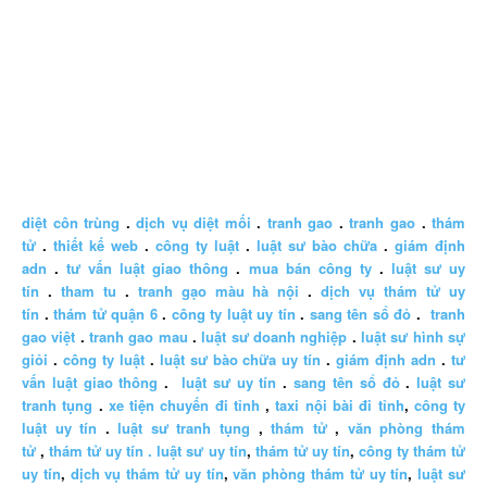
diệt côn trùng
.
dịch vụ diệt mối
.
tranh gao
.
tranh gao
.
thám
tử
.
thiết kế web
.
công ty luật
.
luật sư bào chữa
.
giám định
adn
.
tư vấn luật giao thông
.
mua bán công ty
.
luật sư uy
tín
.
tham tu
.
tranh gạo màu hà nội
.
dịch vụ thám tử uy
tín
.
thám tử quận 6
.
công ty luật uy tín
.
sang tên sổ đỏ
.
tranh
gao việt
.
tranh gao mau
.
luật sư doanh nghiệp
.
luật sư hình sự
giỏi
.
công ty luật
.
luật sư bào chữa uy tín
.
giám định adn
.
tư
vấn luật giao thông
.
luật sư uy tín
.
sang tên sổ đỏ
.
luật sư
tranh tụng
.
xe tiện chuyến đi tỉnh
,
taxi nội bài đi tỉnh
,
công ty
luật uy tín
.
luật sư tranh tụng
,
thám tử
,
văn phòng thám
tử
,
thám tử uy tín .
luật sư uy tín
,
thám tử uy tín
,
công ty thám tử
uy tín
,
dịch vụ thám tử uy tín
,
văn phòng thám tử uy tín
,
luật sư