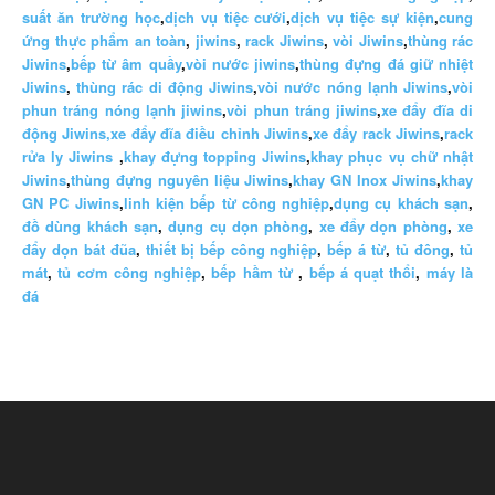
suất ăn trường học
,
dịch vụ tiệc cưới
,
dịch vụ tiệc sự kiện
,
cung
ứng thực phẩm an toàn
,
jiwins
,
rack Jiwins
,
vòi Jiwins
,
thùng rác
Jiwins
,
bếp từ âm quầy
,
vòi nước jiwins
,
thùng đựng đá giữ nhiệt
Jiwins
,
thùng rác di động Jiwins
,
vòi nước nóng lạnh Jiwins
,
vòi
phun tráng nóng lạnh jiwins
,
vòi phun tráng jiwins
,
xe đẩy đĩa di
động Jiwins,
xe đẩy đĩa điều chỉnh Jiwins
,
xe đẩy rack Jiwins
,
rack
rửa ly Jiwins
,
khay đựng topping Jiwins
,
khay phục vụ chữ nhật
Jiwins
,
thùng đựng nguyên liệu Jiwins
,
khay GN Inox Jiwins
,
khay
GN PC Jiwins
,
linh kiện bếp từ công nghiệp
,
dụng cụ khách sạn
,
đồ dùng khách sạn
,
dụng cụ dọn phòng
,
xe đẩy dọn phòng
,
xe
đẩy dọn bát đũa
,
thiết bị bếp công nghiệp
,
bếp á từ
,
tủ đông
,
tủ
mát
,
tủ cơm công nghiệp
,
bếp hầm từ
,
bếp á quạt thổi
,
máy là
đá