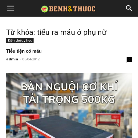
Từ khóa: tiểu ra máu ở phụ nữ
Kiến thức y học
Tiểu tiện có máu
admin
-
06/04/2012
0