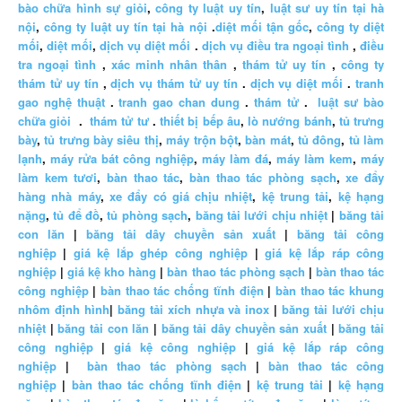
bào chữa hình sự giỏi
,
công ty luật uy tín
,
luật sư uy tín tại hà
nội
,
công ty luật uy tín tại hà nội
.
diệt mối tận gốc
,
công ty diệt
mối
,
diệt mối
,
dịch vụ diệt mối
.
dịch vụ điều tra ngoại tình
,
điều
tra ngoại tình
,
xác minh nhân thân
,
thám tử uy tín
,
công ty
thám tử uy tín
,
dịch vụ thám tử uy tín
.
dịch vụ diệt mối
.
tranh
gao nghệ thuật
.
tranh gao chan dung
.
thám tử
.
luật sư bào
chữa giỏi
.
thám tử tư
.
thiết bị bếp âu
,
lò nướng bánh
,
tủ trưng
bày
,
tủ trưng bày siêu thị
,
máy trộn bột
,
bàn mát
,
tủ đông
,
tủ làm
lạnh
,
máy rửa bát công nghiệp
,
máy làm đá
,
máy làm kem
,
máy
làm kem tươi
,
bàn thao tác
,
bàn thao tác phòng sạch
,
xe đẩy
hàng nhà máy
,
xe đẩy có giá chịu nhiệt
,
kệ trung tải
,
kệ hạng
nặng
,
tủ để đồ
,
tủ phòng sạch
,
băng tải lưới chịu nhiệt
|
băng tải
con lăn
|
băng tải dây chuyền sản xuất
|
băng tải công
nghiệp
|
giá kệ lắp ghép công nghiệp
|
giá kệ lắp ráp công
nghiệp
|
giá kệ kho hàng
|
bàn thao tác phòng sạch
|
bàn thao tác
công nghiệp
|
bàn thao tác chống tĩnh điện
|
bàn thao tác khung
nhôm định hình
|
băng tải xích nhựa và inox
|
băng tải lưới chịu
nhiệt
|
băng tải con lăn
|
băng tải dây chuyền sản xuất
|
băng tải
công nghiệp
|
giá kệ công nghiệp
|
giá kệ lắp ráp công
nghiệp
|
bàn thao tác phòng sạch
|
bàn thao tác công
nghiệp
|
bàn thao tác chống tĩnh điện
|
kệ trung tải
|
kệ hạng