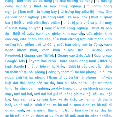
nặng
|
bàn thao tác đa năng
|
lò hấp nướng đa năng
|
lò nướng
công nghiệp
|
thiết bị bếp công nghiệp
|
tủ cơm công
nghiệp
|
bàn mát
|
tủ trưng bày
|
tủ trưng bày siêu thị
|
máy làm
đá viên công nghiệp
|
tủ đông lạnh
|
kệ bếp inox
|
thiết bị quầy
bar
|
thiết bị chế biến thực phẩm
|
thiết bị pha chế cà phê
|
máy
rửa bát băng chuyền
|
máy rửa bát công nghiệp
|
thiết bị bếp
âu
|
thiết kế quầy bar inox
,
nhôm kính cao cấp
,
cửa nhôm kính
cao cấp
,
cửa nhôm cao cấp
,
cửa kính cường lực
,
cầu thang kính
cường lực
,
giếng trời tự đóng mở
,
ban công mở tự động
,
vách
ngăn nhôm kính
,
vách kính cường lực
.
Quảng cáo
Facebook
|
Quảng cáo TikTok
|
Quảng cáo Zalo Ads
|
Quảng cáo
Google Ads
|
Toyota Bắc Ninh |
thực phẩm đông lạnh
|
thiết bị
lạnh Sápito
|
thiết bị bếp nhập khẩu
, |
thiết bị bếp cao cấp
|
dịch
vụ thám tử tại hải phòng
|
công ty thám tử tại hải phòng
|
điều tra
ngoại tình tại hải phòng
|
thám tử uy tín tại hải phòng
|
tư vấn
luật đất đai
,
sang tên sổ đỏ
,
luật sư bào chữa
,
luật sư tranh
tụng
,
tư vấn doanh nghiệp
,
xe đẩy hàng
,
dụng cụ khách sạn cao
cấp
,
taxi nội bài
,
taxi nội bài giá rẻ
,
bảng giá taxi nội bài
,
taxi nội
bài
,
taxi sân bay
,
xe sân bay
,
xe du lịch
,
xe hà nội đi thanh
hoá
,
xe hà nội đi ninh bình
,
xe hà nội đi nam định
,
xe hà nội đi
quảng ninh
,
xe hà nội đi thái bình
,
trung tâm dạy lái xe
,
dạy lái
xe hà nội
,
dịch vụ thám tử uy tín tại hà nội
,
suất ăn công nghiệp
,