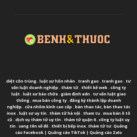
ABOUT US
diệt côn trùng
.
luật sư hôn nhân
.
tranh gao
.
tranh gao
.
tư
vấn luật doanh nghiệp
.
thám tử
.
thiết kế web
.
công ty
luật
.
luật sư bào chữa
.
giám định adn
.
tư vấn luật giao
thông
.
mua bán công ty
.
đăng ký thành lập doanh
nghiệp
.
cửa nhôm kính cao cấp
.
bàn thao tác
,
bàn thao tác
inox
.
luật sư uy tín
.
thám tử hà nội
.
tham tu
.
mua bán ô tô
cũ
.
dịch vụ thám tử uy tín
.
thám tử quận 6
.
công ty luật uy
tín
.
sang tên sổ đỏ
.
thiết bị bếp inox
.
thám tử tư
.
Quảng
cáo Facebook
|
Quảng cáo TikTok
|
Quảng cáo Zalo