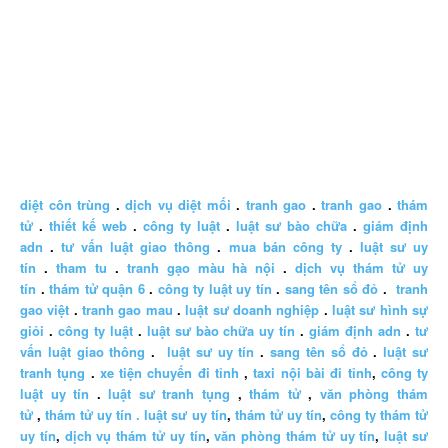
diệt côn trùng
.
dịch vụ diệt mối
.
tranh gao
.
tranh gao
.
thám
tử
.
thiết kế web
.
công ty luật
.
luật sư bào chữa
.
giám định
adn
.
tư vấn luật giao thông
.
mua bán công ty
.
luật sư uy
tín
.
tham tu
.
tranh gạo màu hà nội
.
dịch vụ thám tử uy
tín
.
thám tử quận 6
.
công ty luật uy tín
.
sang tên sổ đỏ
.
tranh
gao việt
.
tranh gao mau
.
luật sư doanh nghiệp
.
luật sư hình sự
giỏi
.
công ty luật
.
luật sư bào chữa uy tín
.
giám định adn
.
tư
vấn luật giao thông
.
luật sư uy tín
.
sang tên sổ đỏ
.
luật sư
tranh tụng
.
xe tiện chuyến đi tỉnh
,
taxi nội bài đi tỉnh
,
công ty
luật uy tín
.
luật sư tranh tụng
,
thám tử
,
văn phòng thám
tử
,
thám tử uy tín .
luật sư uy tín
,
thám tử uy tín
,
công ty thám tử
uy tín
,
dịch vụ thám tử uy tín
,
văn phòng thám tử uy tín
,
luật sư