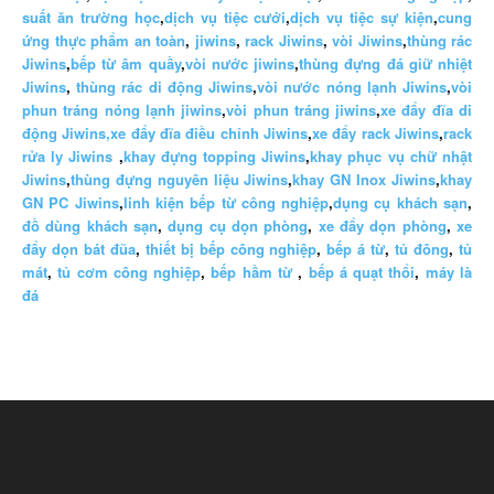
suất ăn trường học
,
dịch vụ tiệc cưới
,
dịch vụ tiệc sự kiện
,
cung
ứng thực phẩm an toàn
,
jiwins
,
rack Jiwins
,
vòi Jiwins
,
thùng rác
Jiwins
,
bếp từ âm quầy
,
vòi nước jiwins
,
thùng đựng đá giữ nhiệt
Jiwins
,
thùng rác di động Jiwins
,
vòi nước nóng lạnh Jiwins
,
vòi
phun tráng nóng lạnh jiwins
,
vòi phun tráng jiwins
,
xe đẩy đĩa di
động Jiwins,
xe đẩy đĩa điều chỉnh Jiwins
,
xe đẩy rack Jiwins
,
rack
rửa ly Jiwins
,
khay đựng topping Jiwins
,
khay phục vụ chữ nhật
Jiwins
,
thùng đựng nguyên liệu Jiwins
,
khay GN Inox Jiwins
,
khay
GN PC Jiwins
,
linh kiện bếp từ công nghiệp
,
dụng cụ khách sạn
,
đồ dùng khách sạn
,
dụng cụ dọn phòng
,
xe đẩy dọn phòng
,
xe
đẩy dọn bát đũa
,
thiết bị bếp công nghiệp
,
bếp á từ
,
tủ đông
,
tủ
mát
,
tủ cơm công nghiệp
,
bếp hầm từ
,
bếp á quạt thổi
,
máy là
đá