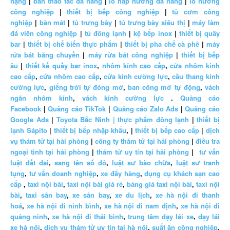
nặng
|
bàn thao tác đa năng
|
lò hấp nướng đa năng
|
lò nướng
công nghiệp
|
thiết bị bếp công nghiệp
|
tủ cơm công
nghiệp
|
bàn mát
|
tủ trưng bày
|
tủ trưng bày siêu thị
|
máy làm
đá viên công nghiệp
|
tủ đông lạnh
|
kệ bếp inox
|
thiết bị quầy
bar
|
thiết bị chế biến thực phẩm
|
thiết bị pha chế cà phê
|
máy
rửa bát băng chuyền
|
máy rửa bát công nghiệp
|
thiết bị bếp
âu
|
thiết kế quầy bar inox
,
nhôm kính cao cấp
,
cửa nhôm kính
cao cấp
,
cửa nhôm cao cấp
,
cửa kính cường lực
,
cầu thang kính
cường lực
,
giếng trời tự đóng mở
,
ban công mở tự động
,
vách
ngăn nhôm kính
,
vách kính cường lực
.
Quảng cáo
Facebook
|
Quảng cáo TikTok
|
Quảng cáo Zalo Ads
|
Quảng cáo
Google Ads
|
Toyota Bắc Ninh |
thực phẩm đông lạnh
|
thiết bị
lạnh Sápito
|
thiết bị bếp nhập khẩu
, |
thiết bị bếp cao cấp
|
dịch
vụ thám tử tại hải phòng
|
công ty thám tử tại hải phòng
|
điều tra
ngoại tình tại hải phòng
|
thám tử uy tín tại hải phòng
|
tư vấn
luật đất đai
,
sang tên sổ đỏ
,
luật sư bào chữa
,
luật sư tranh
tụng
,
tư vấn doanh nghiệp
,
xe đẩy hàng
,
dụng cụ khách sạn cao
cấp
,
taxi nội bài
,
taxi nội bài giá rẻ
,
bảng giá taxi nội bài
,
taxi nội
bài
,
taxi sân bay
,
xe sân bay
,
xe du lịch
,
xe hà nội đi thanh
hoá
,
xe hà nội đi ninh bình
,
xe hà nội đi nam định
,
xe hà nội đi
quảng ninh
,
xe hà nội đi thái bình
,
trung tâm dạy lái xe
,
dạy lái
xe hà nội
,
dịch vụ thám tử uy tín tại hà nội
,
suất ăn công nghiệp
,