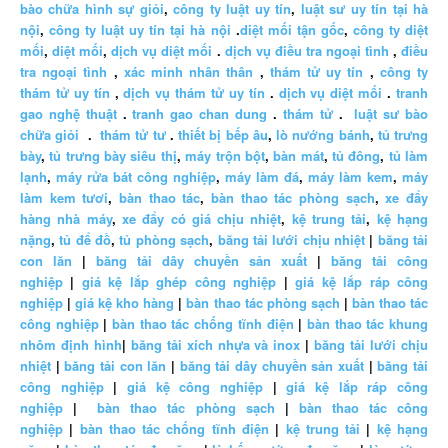
bào chữa hình sự giỏi
,
công ty luật uy tín
,
luật sư uy tín tại hà
nội
,
công ty luật uy tín tại hà nội
.
diệt mối tận gốc
,
công ty diệt
mối
,
diệt mối
,
dịch vụ diệt mối
.
dịch vụ điều tra ngoại tình
,
điều
tra ngoại tình
,
xác minh nhân thân
,
thám tử uy tín
,
công ty
thám tử uy tín
,
dịch vụ thám tử uy tín
.
dịch vụ diệt mối
.
tranh
gao nghệ thuật
.
tranh gao chan dung
.
thám tử
.
luật sư bào
chữa giỏi
.
thám tử tư
.
thiết bị bếp âu
,
lò nướng bánh
,
tủ trưng
bày
,
tủ trưng bày siêu thị
,
máy trộn bột
,
bàn mát
,
tủ đông
,
tủ làm
lạnh
,
máy rửa bát công nghiệp
,
máy làm đá
,
máy làm kem
,
máy
làm kem tươi
,
bàn thao tác
,
bàn thao tác phòng sạch
,
xe đẩy
hàng nhà máy
,
xe đẩy có giá chịu nhiệt
,
kệ trung tải
,
kệ hạng
nặng
,
tủ để đồ
,
tủ phòng sạch
,
băng tải lưới chịu nhiệt
|
băng tải
con lăn
|
băng tải dây chuyền sản xuất
|
băng tải công
nghiệp
|
giá kệ lắp ghép công nghiệp
|
giá kệ lắp ráp công
nghiệp
|
giá kệ kho hàng
|
bàn thao tác phòng sạch
|
bàn thao tác
công nghiệp
|
bàn thao tác chống tĩnh điện
|
bàn thao tác khung
nhôm định hình
|
băng tải xích nhựa và inox
|
băng tải lưới chịu
nhiệt
|
băng tải con lăn
|
băng tải dây chuyền sản xuất
|
băng tải
công nghiệp
|
giá kệ công nghiệp
|
giá kệ lắp ráp công
nghiệp
|
bàn thao tác phòng sạch
|
bàn thao tác công
nghiệp
|
bàn thao tác chống tĩnh điện
|
kệ trung tải
|
kệ hạng