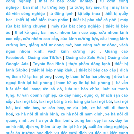
công nghiệp
|
thiết bị bếp công nghiệp
|
tủ cơm công
nghiệp
|
bàn mát
|
tủ trưng bày
|
tủ trưng bày siêu thị
|
máy làm
đá viên công nghiệp
|
tủ đông lạnh
|
kệ bếp inox
|
thiết bị quầy
bar
|
thiết bị chế biến thực phẩm
|
thiết bị pha chế cà phê
|
máy
rửa bát băng chuyền
|
máy rửa bát công nghiệp
|
thiết bị bếp
âu
|
thiết kế quầy bar inox
,
nhôm kính cao cấp
,
cửa nhôm kính
cao cấp
,
cửa nhôm cao cấp
,
cửa kính cường lực
,
cầu thang kính
cường lực
,
giếng trời tự đóng mở
,
ban công mở tự động
,
vách
ngăn nhôm kính
,
vách kính cường lực
.
Quảng cáo
Facebook
|
Quảng cáo TikTok
|
Quảng cáo Zalo Ads
|
Quảng cáo
Google Ads
|
Toyota Bắc Ninh |
thực phẩm đông lạnh
|
thiết bị
lạnh Sápito
|
thiết bị bếp nhập khẩu
, |
thiết bị bếp cao cấp
|
dịch
vụ thám tử tại hải phòng
|
công ty thám tử tại hải phòng
|
điều tra
ngoại tình tại hải phòng
|
thám tử uy tín tại hải phòng
|
tư vấn
luật đất đai
,
sang tên sổ đỏ
,
luật sư bào chữa
,
luật sư tranh
tụng
,
tư vấn doanh nghiệp
,
xe đẩy hàng
,
dụng cụ khách sạn cao
cấp
,
taxi nội bài
,
taxi nội bài giá rẻ
,
bảng giá taxi nội bài
,
taxi nội
bài
,
taxi sân bay
,
xe sân bay
,
xe du lịch
,
xe hà nội đi thanh
hoá
,
xe hà nội đi ninh bình
,
xe hà nội đi nam định
,
xe hà nội đi
quảng ninh
,
xe hà nội đi thái bình
,
trung tâm dạy lái xe
,
dạy lái
xe hà nội
,
dịch vụ thám tử uy tín tại hà nội
,
suất ăn công nghiệp
,
suất ăn trường học
,
dịch vụ tiệc cưới
,
dịch vụ tiệc sự kiện
,
cung