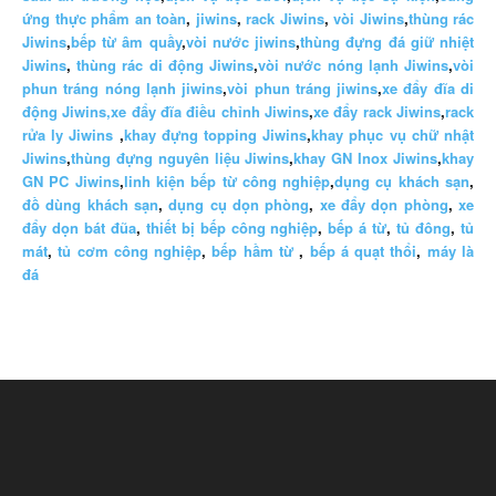
ứng thực phẩm an toàn
,
jiwins
,
rack Jiwins
,
vòi Jiwins
,
thùng rác
Jiwins
,
bếp từ âm quầy
,
vòi nước jiwins
,
thùng đựng đá giữ nhiệt
Jiwins
,
thùng rác di động Jiwins
,
vòi nước nóng lạnh Jiwins
,
vòi
phun tráng nóng lạnh jiwins
,
vòi phun tráng jiwins
,
xe đẩy đĩa di
động Jiwins,
xe đẩy đĩa điều chỉnh Jiwins
,
xe đẩy rack Jiwins
,
rack
rửa ly Jiwins
,
khay đựng topping Jiwins
,
khay phục vụ chữ nhật
Jiwins
,
thùng đựng nguyên liệu Jiwins
,
khay GN Inox Jiwins
,
khay
GN PC Jiwins
,
linh kiện bếp từ công nghiệp
,
dụng cụ khách sạn
,
đồ dùng khách sạn
,
dụng cụ dọn phòng
,
xe đẩy dọn phòng
,
xe
đẩy dọn bát đũa
,
thiết bị bếp công nghiệp
,
bếp á từ
,
tủ đông
,
tủ
mát
,
tủ cơm công nghiệp
,
bếp hầm từ
,
bếp á quạt thổi
,
máy là
đá