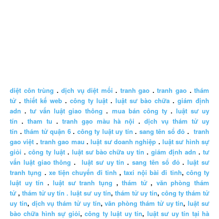
diệt côn trùng
.
dịch vụ diệt mối
.
tranh gao
.
tranh gao
.
thám
tử
.
thiết kế web
.
công ty luật
.
luật sư bào chữa
.
giám định
adn
.
tư vấn luật giao thông
.
mua bán công ty
.
luật sư uy
tín
.
tham tu
.
tranh gạo màu hà nội
.
dịch vụ thám tử uy
tín
.
thám tử quận 6
.
công ty luật uy tín
.
sang tên sổ đỏ
.
tranh
gao việt
.
tranh gao mau
.
luật sư doanh nghiệp
.
luật sư hình sự
giỏi
.
công ty luật
.
luật sư bào chữa uy tín
.
giám định adn
.
tư
vấn luật giao thông
.
luật sư uy tín
.
sang tên sổ đỏ
.
luật sư
tranh tụng
.
xe tiện chuyến đi tỉnh
,
taxi nội bài đi tỉnh
,
công ty
luật uy tín
.
luật sư tranh tụng
,
thám tử
,
văn phòng thám
tử
,
thám tử uy tín .
luật sư uy tín
,
thám tử uy tín
,
công ty thám tử
uy tín
,
dịch vụ thám tử uy tín
,
văn phòng thám tử uy tín
,
luật sư
bào chữa hình sự giỏi
,
công ty luật uy tín
,
luật sư uy tín tại hà