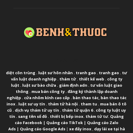
ABOUT US
diệt côn trùng
.
luật sư hôn nhân
.
tranh gao
.
tranh gao
.
tư
vấn luật doanh nghiệp
.
thám tử
.
thiết kế web
.
công ty
luật
.
luật sư bào chữa
.
giám định adn
.
tư vấn luật giao
thông
.
mua bán công ty
.
đăng ký thành lập doanh
nghiệp
.
cửa nhôm kính cao cấp
.
bàn thao tác
,
bàn thao tác
inox
.
luật sư uy tín
.
thám tử hà nội
.
tham tu
.
mua bán ô tô
cũ
.
dịch vụ thám tử uy tín
.
thám tử quận 6
.
công ty luật uy
tín
.
sang tên sổ đỏ
.
thiết bị bếp inox
.
thám tử tư
.
Quảng
cáo Facebook
|
Quảng cáo TikTok
|
Quảng cáo Zalo
Ads
|
Quảng cáo Google Ads
|
xe đẩy inox
,
dạy lái xe tại hà