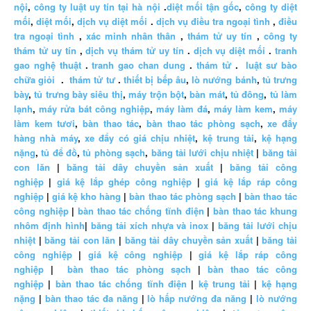
nội
,
công ty luật uy tín tại hà nội
.
diệt mối tận gốc
,
công ty diệt
mối
,
diệt mối
,
dịch vụ diệt mối
.
dịch vụ điều tra ngoại tình
,
điều
tra ngoại tình
,
xác minh nhân thân
,
thám tử uy tín
,
công ty
thám tử uy tín
,
dịch vụ thám tử uy tín
.
dịch vụ diệt mối
.
tranh
gao nghệ thuật
.
tranh gao chan dung
.
thám tử
.
luật sư bào
chữa giỏi
.
thám tử tư
.
thiết bị bếp âu
,
lò nướng bánh
,
tủ trưng
bày
,
tủ trưng bày siêu thị
,
máy trộn bột
,
bàn mát
,
tủ đông
,
tủ làm
lạnh
,
máy rửa bát công nghiệp
,
máy làm đá
,
máy làm kem
,
máy
làm kem tươi
,
bàn thao tác
,
bàn thao tác phòng sạch
,
xe đẩy
hàng nhà máy
,
xe đẩy có giá chịu nhiệt
,
kệ trung tải
,
kệ hạng
nặng
,
tủ để đồ
,
tủ phòng sạch
,
băng tải lưới chịu nhiệt
|
băng tải
con lăn
|
băng tải dây chuyền sản xuất
|
băng tải công
nghiệp
|
giá kệ lắp ghép công nghiệp
|
giá kệ lắp ráp công
nghiệp
|
giá kệ kho hàng
|
bàn thao tác phòng sạch
|
bàn thao tác
công nghiệp
|
bàn thao tác chống tĩnh điện
|
bàn thao tác khung
nhôm định hình
|
băng tải xích nhựa và inox
|
băng tải lưới chịu
nhiệt
|
băng tải con lăn
|
băng tải dây chuyền sản xuất
|
băng tải
công nghiệp
|
giá kệ công nghiệp
|
giá kệ lắp ráp công
nghiệp
|
bàn thao tác phòng sạch
|
bàn thao tác công
nghiệp
|
bàn thao tác chống tĩnh điện
|
kệ trung tải
|
kệ hạng
nặng
|
bàn thao tác đa năng
|
lò hấp nướng đa năng
|
lò nướng