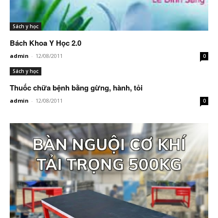
Sách y học
Bách Khoa Y Học 2.0
admin
-
12/08/2011
0
Sách y học
Thuốc chữa bệnh bằng gừng, hành, tỏi
admin
-
12/08/2011
0