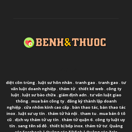
ABOUT US
diệt côn trùng
.
luật sư hôn nhân
.
tranh gao
.
tranh gao
.
tư
vấn luật doanh nghiệp
.
thám tử
.
thiết kế web
.
công ty
luật
.
luật sư bào chữa
.
giám định adn
.
tư vấn luật giao
thông
.
mua bán công ty
.
đăng ký thành lập doanh
nghiệp
.
cửa nhôm kính cao cấp
.
bàn thao tác
,
bàn thao tác
inox
.
luật sư uy tín
.
thám tử hà nội
.
tham tu
.
mua bán ô tô
cũ
.
dịch vụ thám tử uy tín
.
thám tử quận 6
.
công ty luật uy
tín
.
sang tên sổ đỏ
.
thiết bị bếp inox
.
thám tử tư
.
Quảng