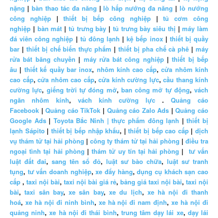
nặng
|
bàn thao tác đa năng
|
lò hấp nướng đa năng
|
lò nướng
công nghiệp
|
thiết bị bếp công nghiệp
|
tủ cơm công
nghiệp
|
bàn mát
|
tủ trưng bày
|
tủ trưng bày siêu thị
|
máy làm
đá viên công nghiệp
|
tủ đông lạnh
|
kệ bếp inox
|
thiết bị quầy
bar
|
thiết bị chế biến thực phẩm
|
thiết bị pha chế cà phê
|
máy
rửa bát băng chuyền
|
máy rửa bát công nghiệp
|
thiết bị bếp
âu
|
thiết kế quầy bar inox
,
nhôm kính cao cấp
,
cửa nhôm kính
cao cấp
,
cửa nhôm cao cấp
,
cửa kính cường lực
,
cầu thang kính
cường lực
,
giếng trời tự đóng mở
,
ban công mở tự động
,
vách
ngăn nhôm kính
,
vách kính cường lực
.
Quảng cáo
Facebook
|
Quảng cáo TikTok
|
Quảng cáo Zalo Ads
|
Quảng cáo
Google Ads
|
Toyota Bắc Ninh |
thực phẩm đông lạnh
|
thiết bị
lạnh Sápito
|
thiết bị bếp nhập khẩu
, |
thiết bị bếp cao cấp
|
dịch
vụ thám tử tại hải phòng
|
công ty thám tử tại hải phòng
|
điều tra
ngoại tình tại hải phòng
|
thám tử uy tín tại hải phòng
|
tư vấn
luật đất đai
,
sang tên sổ đỏ
,
luật sư bào chữa
,
luật sư tranh
tụng
,
tư vấn doanh nghiệp
,
xe đẩy hàng
,
dụng cụ khách sạn cao
cấp
,
taxi nội bài
,
taxi nội bài giá rẻ
,
bảng giá taxi nội bài
,
taxi nội
bài
,
taxi sân bay
,
xe sân bay
,
xe du lịch
,
xe hà nội đi thanh
hoá
,
xe hà nội đi ninh bình
,
xe hà nội đi nam định
,
xe hà nội đi
quảng ninh
,
xe hà nội đi thái bình
,
trung tâm dạy lái xe
,
dạy lái