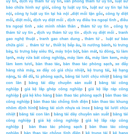
uy tín
,
dịch vụ thám tử uy tín
,
văn phòng thám tử uy tín
,
luật sư
bào chữa hình sự giỏi
,
công ty luật uy tín
,
luật sư uy tín tại hà
nội
,
công ty luật uy tín tại hà nội
.
diệt mối tận gốc
,
công ty diệt
mối
,
diệt mối
,
dịch vụ diệt mối
.
dịch vụ điều tra ngoại tình
,
điều
tra ngoại tình
,
xác minh nhân thân
,
thám tử uy tín
,
công ty
thám tử uy tín
,
dịch vụ thám tử uy tín
.
dịch vụ diệt mối
.
tranh
gao nghệ thuật
.
tranh gao chan dung
.
thám tử
.
luật sư bào
chữa giỏi
.
thám tử tư
.
thiết bị bếp âu
,
lò nướng bánh
,
tủ trưng
bày
,
tủ trưng bày siêu thị
,
máy trộn bột
,
bàn mát
,
tủ đông
,
tủ làm
lạnh
,
máy rửa bát công nghiệp
,
máy làm đá
,
máy làm kem
,
máy
làm kem tươi
,
bàn thao tác
,
bàn thao tác phòng sạch
,
xe đẩy
hàng nhà máy
,
xe đẩy có giá chịu nhiệt
,
kệ trung tải
,
kệ hạng
nặng
,
tủ để đồ
,
tủ phòng sạch
,
băng tải lưới chịu nhiệt
|
băng tải
con lăn
|
băng tải dây chuyền sản xuất
|
băng tải công
nghiệp
|
giá kệ lắp ghép công nghiệp
|
giá kệ lắp ráp công
nghiệp
|
giá kệ kho hàng
|
bàn thao tác phòng sạch
|
bàn thao tác
công nghiệp
|
bàn thao tác chống tĩnh điện
|
bàn thao tác khung
nhôm định hình
|
băng tải xích nhựa và inox
|
băng tải lưới chịu
nhiệt
|
băng tải con lăn
|
băng tải dây chuyền sản xuất
|
băng tải
công nghiệp
|
giá kệ công nghiệp
|
giá kệ lắp ráp công
nghiệp
|
bàn thao tác phòng sạch
|
bàn thao tác công
nghiệp
|
bàn thao tác chống tĩnh điện
|
kệ trung tải
|
kệ hạng