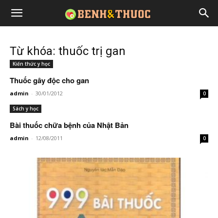
Từ khóa: thuốc trị gan
Kiến thức y học
Thuốc gây độc cho gan
admin
-
30/01/2012
0
Sách y học
Bài thuốc chữa bệnh của Nhật Bản
admin
-
12/08/2011
0