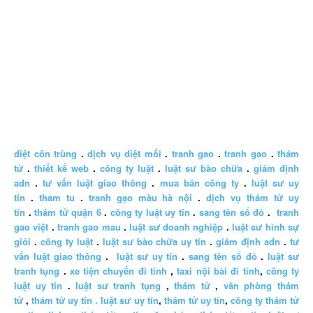
diệt côn trùng
.
dịch vụ diệt mối
.
tranh gao
.
tranh gao
.
thám
tử
.
thiết kế web
.
công ty luật
.
luật sư bào chữa
.
giám định
adn
.
tư vấn luật giao thông
.
mua bán công ty
.
luật sư uy
tín
.
tham tu
.
tranh gạo màu hà nội
.
dịch vụ thám tử uy
tín
.
thám tử quận 6
.
công ty luật uy tín
.
sang tên sổ đỏ
.
tranh
gao việt
.
tranh gao mau
.
luật sư doanh nghiệp
.
luật sư hình sự
giỏi
.
công ty luật
.
luật sư bào chữa uy tín
.
giám định adn
.
tư
vấn luật giao thông
.
luật sư uy tín
.
sang tên sổ đỏ
.
luật sư
tranh tụng
.
xe tiện chuyến đi tỉnh
,
taxi nội bài đi tỉnh
,
công ty
luật uy tín
.
luật sư tranh tụng
,
thám tử
,
văn phòng thám
tử
,
thám tử uy tín .
luật sư uy tín
,
thám tử uy tín
,
công ty thám tử