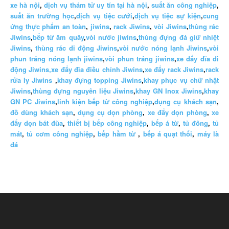
xe hà nội
,
dịch vụ thám tử uy tín tại hà nội
,
suất ăn công nghiệp
,
suất ăn trường học
,
dịch vụ tiệc cưới
,
dịch vụ tiệc sự kiện
,
cung
ứng thực phẩm an toàn
,
jiwins
,
rack Jiwins
,
vòi Jiwins
,
thùng rác
Jiwins
,
bếp từ âm quầy
,
vòi nước jiwins
,
thùng đựng đá giữ nhiệt
Jiwins
,
thùng rác di động Jiwins
,
vòi nước nóng lạnh Jiwins
,
vòi
phun tráng nóng lạnh jiwins
,
vòi phun tráng jiwins
,
xe đẩy đĩa di
động Jiwins,
xe đẩy đĩa điều chỉnh Jiwins
,
xe đẩy rack Jiwins
,
rack
rửa ly Jiwins
,
khay đựng topping Jiwins
,
khay phục vụ chữ nhật
Jiwins
,
thùng đựng nguyên liệu Jiwins
,
khay GN Inox Jiwins
,
khay
GN PC Jiwins
,
linh kiện bếp từ công nghiệp
,
dụng cụ khách sạn
,
đồ dùng khách sạn
,
dụng cụ dọn phòng
,
xe đẩy dọn phòng
,
xe
đẩy dọn bát đũa
,
thiết bị bếp công nghiệp
,
bếp á từ
,
tủ đông
,
tủ
mát
,
tủ cơm công nghiệp
,
bếp hầm từ
,
bếp á quạt thổi
,
máy là
đá