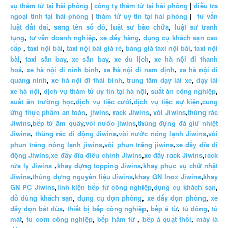
vụ thám tử tại hải phòng
|
công ty thám tử tại hải phòng
|
điều tra
ngoại tình tại hải phòng
|
thám tử uy tín tại hải phòng
|
tư vấn
luật đất đai
,
sang tên sổ đỏ
,
luật sư bào chữa
,
luật sư tranh
tụng
,
tư vấn doanh nghiệp
,
xe đẩy hàng
,
dụng cụ khách sạn cao
cấp
,
taxi nội bài
,
taxi nội bài giá rẻ
,
bảng giá taxi nội bài
,
taxi nội
bài
,
taxi sân bay
,
xe sân bay
,
xe du lịch
,
xe hà nội đi thanh
hoá
,
xe hà nội đi ninh bình
,
xe hà nội đi nam định
,
xe hà nội đi
quảng ninh
,
xe hà nội đi thái bình
,
trung tâm dạy lái xe
,
dạy lái
xe hà nội
,
dịch vụ thám tử uy tín tại hà nội
,
suất ăn công nghiệp
,
suất ăn trường học
,
dịch vụ tiệc cưới
,
dịch vụ tiệc sự kiện
,
cung
ứng thực phẩm an toàn
,
jiwins
,
rack Jiwins
,
vòi Jiwins
,
thùng rác
Jiwins
,
bếp từ âm quầy
,
vòi nước jiwins
,
thùng đựng đá giữ nhiệt
Jiwins
,
thùng rác di động Jiwins
,
vòi nước nóng lạnh Jiwins
,
vòi
phun tráng nóng lạnh jiwins
,
vòi phun tráng jiwins
,
xe đẩy đĩa di
động Jiwins,
xe đẩy đĩa điều chỉnh Jiwins
,
xe đẩy rack Jiwins
,
rack
rửa ly Jiwins
,
khay đựng topping Jiwins
,
khay phục vụ chữ nhật
Jiwins
,
thùng đựng nguyên liệu Jiwins
,
khay GN Inox Jiwins
,
khay
GN PC Jiwins
,
linh kiện bếp từ công nghiệp
,
dụng cụ khách sạn
,
đồ dùng khách sạn
,
dụng cụ dọn phòng
,
xe đẩy dọn phòng
,
xe
đẩy dọn bát đũa
,
thiết bị bếp công nghiệp
,
bếp á từ
,
tủ đông
,
tủ
mát
,
tủ cơm công nghiệp
,
bếp hầm từ
,
bếp á quạt thổi
,
máy là