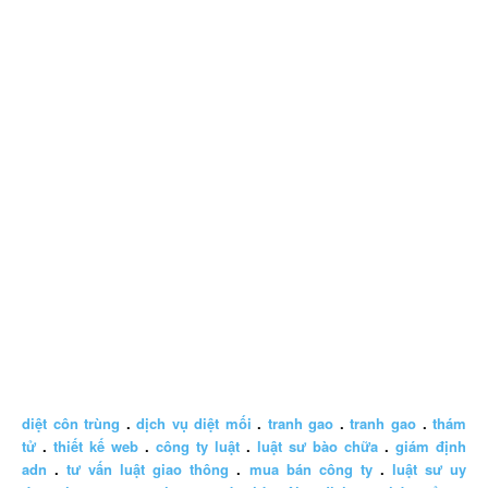
diệt côn trùng
.
dịch vụ diệt mối
.
tranh gao
.
tranh gao
.
thám
tử
.
thiết kế web
.
công ty luật
.
luật sư bào chữa
.
giám định
adn
.
tư vấn luật giao thông
.
mua bán công ty
.
luật sư uy