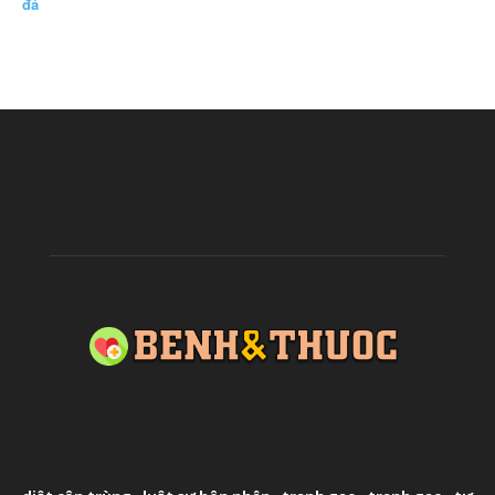
đá
ABOUT US