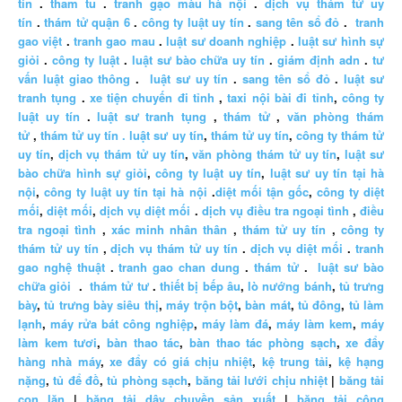
tín
.
tham tu
.
tranh gạo màu hà nội
.
dịch vụ thám tử uy
tín
.
thám tử quận 6
.
công ty luật uy tín
.
sang tên sổ đỏ
.
tranh
gao việt
.
tranh gao mau
.
luật sư doanh nghiệp
.
luật sư hình sự
giỏi
.
công ty luật
.
luật sư bào chữa uy tín
.
giám định adn
.
tư
vấn luật giao thông
.
luật sư uy tín
.
sang tên sổ đỏ
.
luật sư
tranh tụng
.
xe tiện chuyến đi tỉnh
,
taxi nội bài đi tỉnh
,
công ty
luật uy tín
.
luật sư tranh tụng
,
thám tử
,
văn phòng thám
tử
,
thám tử uy tín .
luật sư uy tín
,
thám tử uy tín
,
công ty thám tử
uy tín
,
dịch vụ thám tử uy tín
,
văn phòng thám tử uy tín
,
luật sư
bào chữa hình sự giỏi
,
công ty luật uy tín
,
luật sư uy tín tại hà
nội
,
công ty luật uy tín tại hà nội
.
diệt mối tận gốc
,
công ty diệt
mối
,
diệt mối
,
dịch vụ diệt mối
.
dịch vụ điều tra ngoại tình
,
điều
tra ngoại tình
,
xác minh nhân thân
,
thám tử uy tín
,
công ty
thám tử uy tín
,
dịch vụ thám tử uy tín
.
dịch vụ diệt mối
.
tranh
gao nghệ thuật
.
tranh gao chan dung
.
thám tử
.
luật sư bào
chữa giỏi
.
thám tử tư
.
thiết bị bếp âu
,
lò nướng bánh
,
tủ trưng
bày
,
tủ trưng bày siêu thị
,
máy trộn bột
,
bàn mát
,
tủ đông
,
tủ làm
lạnh
,
máy rửa bát công nghiệp
,
máy làm đá
,
máy làm kem
,
máy
làm kem tươi
,
bàn thao tác
,
bàn thao tác phòng sạch
,
xe đẩy
hàng nhà máy
,
xe đẩy có giá chịu nhiệt
,
kệ trung tải
,
kệ hạng
nặng
,
tủ để đồ
,
tủ phòng sạch
,
băng tải lưới chịu nhiệt
|
băng tải
con lăn
|
băng tải dây chuyền sản xuất
|
băng tải công