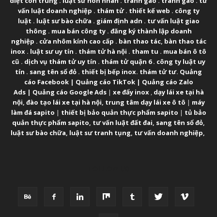
diệt côn trùng
.
luật sư hôn nhân
.
tranh gao
.
tranh gao
.
tư
vấn luật doanh nghiệp
.
thám tử
.
thiết kế web
.
công ty
luật
.
luật sư bào chữa
.
giám định adn
.
tư vấn luật giao
thông
.
mua bán công ty
.
đăng ký thành lập doanh
nghiệp
.
cửa nhôm kính cao cấp
.
bàn thao tác
,
bàn thao tác
inox
.
luật sư uy tín
.
thám tử hà nội
.
tham tu
.
mua bán ô tô
cũ
.
dịch vụ thám tử uy tín
.
thám tử quận 6
.
công ty luật uy
tín
.
sang tên sổ đỏ
.
thiết bị bếp inox
.
thám tử tư
.
Quảng
cáo Facebook
|
Quảng cáo TikTok
|
Quảng cáo Zalo
Ads
|
Quảng cáo Google Ads
|
xe đẩy inox
,
dạy lái xe tại hà
nội
,
đào tạo lái xe tại hà nội
,
trung tâm dạy lái xe ô tô
|
máy
làm đá sapito
|
thiết bị bảo quản thực phẩm sapito
|
tủ bảo
quản thực phẩm sapito
,
tư vấn luật đất đai
,
sang tên sổ đỏ
,
luật sư bào chữa
,
luật sư tranh tụng
,
tư vấn doanh nghiệp
,
FOLLOW US