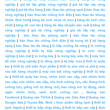
nghiệp
|
giá kệ lắp ghép công nghiệp
|
giá kệ lắp ráp công
nghiệp
|
giá kệ kho hàng
|
bàn thao tác phòng sạch
|
bàn thao tác
công nghiệp
|
bàn thao tác chống tĩnh điện
|
bàn thao tác khung
nhôm định hình
|
băng tải xích nhựa và inox
|
băng tải lưới chịu
nhiệt
|
băng tải con lăn
|
băng tải dây chuyền sản xuất
|
băng tải
công nghiệp
|
giá kệ công nghiệp
|
giá kệ lắp ráp công
nghiệp
|
bàn thao tác phòng sạch
|
bàn thao tác công
nghiệp
|
bàn thao tác chống tĩnh điện
|
kệ trung tải
|
kệ hạng
nặng
|
bàn thao tác đa năng
|
lò hấp nướng đa năng
|
lò nướng
công nghiệp
|
thiết bị bếp công nghiệp
|
tủ cơm công
nghiệp
|
bàn mát
|
tủ trưng bày
|
tủ trưng bày siêu thị
|
máy làm
đá viên công nghiệp
|
tủ đông lạnh
|
kệ bếp inox
|
thiết bị quầy
bar
|
thiết bị chế biến thực phẩm
|
thiết bị pha chế cà phê
|
máy
rửa bát băng chuyền
|
máy rửa bát công nghiệp
|
thiết bị bếp
âu
|
thiết kế quầy bar inox
,
nhôm kính cao cấp
,
cửa nhôm kính
cao cấp
,
cửa nhôm cao cấp
,
cửa kính cường lực
,
cầu thang kính
cường lực
,
giếng trời tự đóng mở
,
ban công mở tự động
,
vách
ngăn nhôm kính
,
vách kính cường lực
.
Quảng cáo
Facebook
|
Quảng cáo TikTok
|
Quảng cáo Zalo Ads
|
Quảng cáo
Google Ads
|
Toyota Bắc Ninh |
thực phẩm đông lạnh
|
thiết bị
lạnh Sápito
|
thiết bị bếp nhập khẩu
, |
thiết bị bếp cao cấp
|
dịch