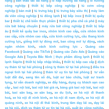
nặng
|
bàn thao tác đa năng
|
lò hấp nướng đa năng
|
lò nướng
công nghiệp
|
thiết bị bếp công nghiệp
|
tủ cơm công
nghiệp
|
bàn mát
|
tủ trưng bày
|
tủ trưng bày siêu thị
|
máy làm
đá viên công nghiệp
|
tủ đông lạnh
|
kệ bếp inox
|
thiết bị quầy
bar
|
thiết bị chế biến thực phẩm
|
thiết bị pha chế cà phê
|
máy
rửa bát băng chuyền
|
máy rửa bát công nghiệp
|
thiết bị bếp
âu
|
thiết kế quầy bar inox
,
nhôm kính cao cấp
,
cửa nhôm kính
cao cấp
,
cửa nhôm cao cấp
,
cửa kính cường lực
,
cầu thang kính
cường lực
,
giếng trời tự đóng mở
,
ban công mở tự động
,
vách
ngăn nhôm kính
,
vách kính cường lực
.
Quảng cáo
Facebook
|
Quảng cáo TikTok
|
Quảng cáo Zalo Ads
|
Quảng cáo
Google Ads
|
Toyota Bắc Ninh |
thực phẩm đông lạnh
|
thiết bị
lạnh Sápito
|
thiết bị bếp nhập khẩu
, |
thiết bị bếp cao cấp
|
dịch
vụ thám tử tại hải phòng
|
công ty thám tử tại hải phòng
|
điều tra
ngoại tình tại hải phòng
|
thám tử uy tín tại hải phòng
|
tư vấn
luật đất đai
,
sang tên sổ đỏ
,
luật sư bào chữa
,
luật sư tranh
tụng
,
tư vấn doanh nghiệp
,
xe đẩy hàng
,
dụng cụ khách sạn cao
cấp
,
taxi nội bài
,
taxi nội bài giá rẻ
,
bảng giá taxi nội bài
,
taxi nội
bài
,
taxi sân bay
,
xe sân bay
,
xe du lịch
,
xe hà nội đi thanh
hoá
,
xe hà nội đi ninh bình
,
xe hà nội đi nam định
,
xe hà nội đi
quảng ninh
,
xe hà nội đi thái bình
,
trung tâm dạy lái xe
,
dạy lái
xe hà nội
,
dịch vụ thám tử uy tín tại hà nội
,
suất ăn công nghiệp
,