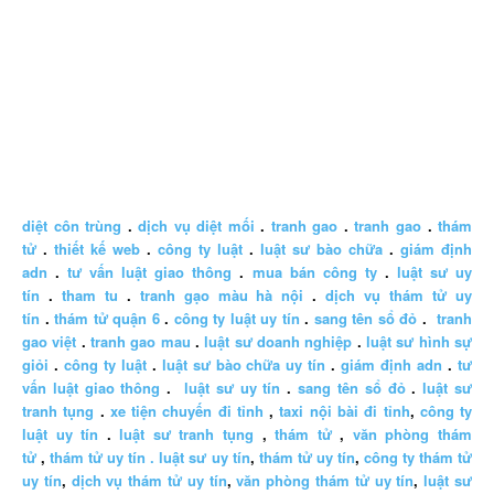
diệt côn trùng
.
dịch vụ diệt mối
.
tranh gao
.
tranh gao
.
thám
tử
.
thiết kế web
.
công ty luật
.
luật sư bào chữa
.
giám định
adn
.
tư vấn luật giao thông
.
mua bán công ty
.
luật sư uy
tín
.
tham tu
.
tranh gạo màu hà nội
.
dịch vụ thám tử uy
tín
.
thám tử quận 6
.
công ty luật uy tín
.
sang tên sổ đỏ
.
tranh
gao việt
.
tranh gao mau
.
luật sư doanh nghiệp
.
luật sư hình sự
giỏi
.
công ty luật
.
luật sư bào chữa uy tín
.
giám định adn
.
tư
vấn luật giao thông
.
luật sư uy tín
.
sang tên sổ đỏ
.
luật sư
tranh tụng
.
xe tiện chuyến đi tỉnh
,
taxi nội bài đi tỉnh
,
công ty
luật uy tín
.
luật sư tranh tụng
,
thám tử
,
văn phòng thám
tử
,
thám tử uy tín .
luật sư uy tín
,
thám tử uy tín
,
công ty thám tử
uy tín
,
dịch vụ thám tử uy tín
,
văn phòng thám tử uy tín
,
luật sư