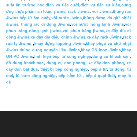
suất ăn trường học
,
dịch vụ tiệc cưới
,
dịch vụ tiệc sự kiện
,
cung
ứng thực phẩm an toàn
,
jiwins
,
rack Jiwins
,
vòi Jiwins
,
thùng rác
Jiwins
,
bếp từ âm quầy
,
vòi nước jiwins
,
thùng đựng đá giữ nhiệt
Jiwins
,
thùng rác di động Jiwins
,
vòi nước nóng lạnh Jiwins
,
vòi
phun tráng nóng lạnh jiwins
,
vòi phun tráng jiwins
,
xe đẩy đĩa di
động Jiwins,
xe đẩy đĩa điều chỉnh Jiwins
,
xe đẩy rack Jiwins
,
rack
rửa ly Jiwins
,
khay đựng topping Jiwins
,
khay phục vụ chữ nhật
Jiwins
,
thùng đựng nguyên liệu Jiwins
,
khay GN Inox Jiwins
,
khay
GN PC Jiwins
,
linh kiện bếp từ công nghiệp
,
dụng cụ khách sạn
,
đồ dùng khách sạn
,
dụng cụ dọn phòng
,
xe đẩy dọn phòng
,
xe
đẩy dọn bát đũa
,
thiết bị bếp công nghiệp
,
bếp á từ
,
tủ đông
,
tủ
mát
,
tủ cơm công nghiệp
,
bếp hầm từ
,
bếp á quạt thổi
,
máy là
đá