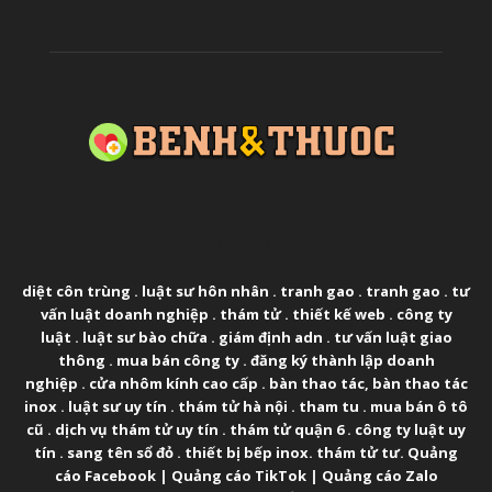
ABOUT US
diệt côn trùng
.
luật sư hôn nhân
.
tranh gao
.
tranh gao
.
tư
vấn luật doanh nghiệp
.
thám tử
.
thiết kế web
.
công ty
luật
.
luật sư bào chữa
.
giám định adn
.
tư vấn luật giao
thông
.
mua bán công ty
.
đăng ký thành lập doanh
nghiệp
.
cửa nhôm kính cao cấp
.
bàn thao tác
,
bàn thao tác
inox
.
luật sư uy tín
.
thám tử hà nội
.
tham tu
.
mua bán ô tô
cũ
.
dịch vụ thám tử uy tín
.
thám tử quận 6
.
công ty luật uy
tín
.
sang tên sổ đỏ
.
thiết bị bếp inox
.
thám tử tư
.
Quảng
cáo Facebook
|
Quảng cáo TikTok
|
Quảng cáo Zalo