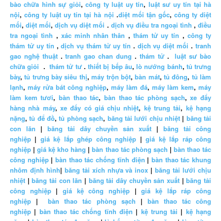
bào chữa hình sự giỏi
,
công ty luật uy tín
,
luật sư uy tín tại hà
nội
,
công ty luật uy tín tại hà nội
.
diệt mối tận gốc
,
công ty diệt
mối
,
diệt mối
,
dịch vụ diệt mối
.
dịch vụ điều tra ngoại tình
,
điều
tra ngoại tình
,
xác minh nhân thân
,
thám tử uy tín
,
công ty
thám tử uy tín
,
dịch vụ thám tử uy tín
.
dịch vụ diệt mối
.
tranh
gao nghệ thuật
.
tranh gao chan dung
.
thám tử
.
luật sư bào
chữa giỏi
.
thám tử tư
.
thiết bị bếp âu
,
lò nướng bánh
,
tủ trưng
bày
,
tủ trưng bày siêu thị
,
máy trộn bột
,
bàn mát
,
tủ đông
,
tủ làm
lạnh
,
máy rửa bát công nghiệp
,
máy làm đá
,
máy làm kem
,
máy
làm kem tươi
,
bàn thao tác
,
bàn thao tác phòng sạch
,
xe đẩy
hàng nhà máy
,
xe đẩy có giá chịu nhiệt
,
kệ trung tải
,
kệ hạng
nặng
,
tủ để đồ
,
tủ phòng sạch
,
băng tải lưới chịu nhiệt
|
băng tải
con lăn
|
băng tải dây chuyền sản xuất
|
băng tải công
nghiệp
|
giá kệ lắp ghép công nghiệp
|
giá kệ lắp ráp công
nghiệp
|
giá kệ kho hàng
|
bàn thao tác phòng sạch
|
bàn thao tác
công nghiệp
|
bàn thao tác chống tĩnh điện
|
bàn thao tác khung
nhôm định hình
|
băng tải xích nhựa và inox
|
băng tải lưới chịu
nhiệt
|
băng tải con lăn
|
băng tải dây chuyền sản xuất
|
băng tải
công nghiệp
|
giá kệ công nghiệp
|
giá kệ lắp ráp công
nghiệp
|
bàn thao tác phòng sạch
|
bàn thao tác công
nghiệp
|
bàn thao tác chống tĩnh điện
|
kệ trung tải
|
kệ hạng