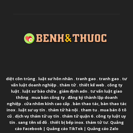
ABOUT US
diệt côn trùng
.
luật sư hôn nhân
.
tranh gao
.
tranh gao
.
tư
vấn luật doanh nghiệp
.
thám tử
.
thiết kế web
.
công ty
luật
.
luật sư bào chữa
.
giám định adn
.
tư vấn luật giao
thông
.
mua bán công ty
.
đăng ký thành lập doanh
nghiệp
.
cửa nhôm kính cao cấp
.
bàn thao tác
,
bàn thao tác
inox
.
luật sư uy tín
.
thám tử hà nội
.
tham tu
.
mua bán ô tô
cũ
.
dịch vụ thám tử uy tín
.
thám tử quận 6
.
công ty luật uy
tín
.
sang tên sổ đỏ
.
thiết bị bếp inox
.
thám tử tư
.
Quảng
cáo Facebook
|
Quảng cáo TikTok
|
Quảng cáo Zalo