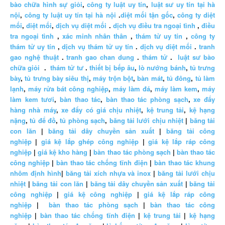
bào chữa hình sự giỏi
,
công ty luật uy tín
,
luật sư uy tín tại hà
nội
,
công ty luật uy tín tại hà nội
.
diệt mối tận gốc
,
công ty diệt
mối
,
diệt mối
,
dịch vụ diệt mối
.
dịch vụ điều tra ngoại tình
,
điều
tra ngoại tình
,
xác minh nhân thân
,
thám tử uy tín
,
công ty
thám tử uy tín
,
dịch vụ thám tử uy tín
.
dịch vụ diệt mối
.
tranh
gao nghệ thuật
.
tranh gao chan dung
.
thám tử
.
luật sư bào
chữa giỏi
.
thám tử tư
.
thiết bị bếp âu
,
lò nướng bánh
,
tủ trưng
bày
,
tủ trưng bày siêu thị
,
máy trộn bột
,
bàn mát
,
tủ đông
,
tủ làm
lạnh
,
máy rửa bát công nghiệp
,
máy làm đá
,
máy làm kem
,
máy
làm kem tươi
,
bàn thao tác
,
bàn thao tác phòng sạch
,
xe đẩy
hàng nhà máy
,
xe đẩy có giá chịu nhiệt
,
kệ trung tải
,
kệ hạng
nặng
,
tủ để đồ
,
tủ phòng sạch
,
băng tải lưới chịu nhiệt
|
băng tải
con lăn
|
băng tải dây chuyền sản xuất
|
băng tải công
nghiệp
|
giá kệ lắp ghép công nghiệp
|
giá kệ lắp ráp công
nghiệp
|
giá kệ kho hàng
|
bàn thao tác phòng sạch
|
bàn thao tác
công nghiệp
|
bàn thao tác chống tĩnh điện
|
bàn thao tác khung
nhôm định hình
|
băng tải xích nhựa và inox
|
băng tải lưới chịu
nhiệt
|
băng tải con lăn
|
băng tải dây chuyền sản xuất
|
băng tải
công nghiệp
|
giá kệ công nghiệp
|
giá kệ lắp ráp công
nghiệp
|
bàn thao tác phòng sạch
|
bàn thao tác công
nghiệp
|
bàn thao tác chống tĩnh điện
|
kệ trung tải
|
kệ hạng