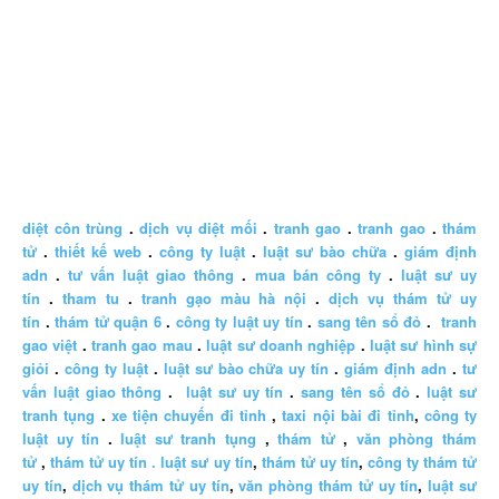
diệt côn trùng
.
dịch vụ diệt mối
.
tranh gao
.
tranh gao
.
thám
tử
.
thiết kế web
.
công ty luật
.
luật sư bào chữa
.
giám định
adn
.
tư vấn luật giao thông
.
mua bán công ty
.
luật sư uy
tín
.
tham tu
.
tranh gạo màu hà nội
.
dịch vụ thám tử uy
tín
.
thám tử quận 6
.
công ty luật uy tín
.
sang tên sổ đỏ
.
tranh
gao việt
.
tranh gao mau
.
luật sư doanh nghiệp
.
luật sư hình sự
giỏi
.
công ty luật
.
luật sư bào chữa uy tín
.
giám định adn
.
tư
vấn luật giao thông
.
luật sư uy tín
.
sang tên sổ đỏ
.
luật sư
tranh tụng
.
xe tiện chuyến đi tỉnh
,
taxi nội bài đi tỉnh
,
công ty
luật uy tín
.
luật sư tranh tụng
,
thám tử
,
văn phòng thám
tử
,
thám tử uy tín .
luật sư uy tín
,
thám tử uy tín
,
công ty thám tử
uy tín
,
dịch vụ thám tử uy tín
,
văn phòng thám tử uy tín
,
luật sư