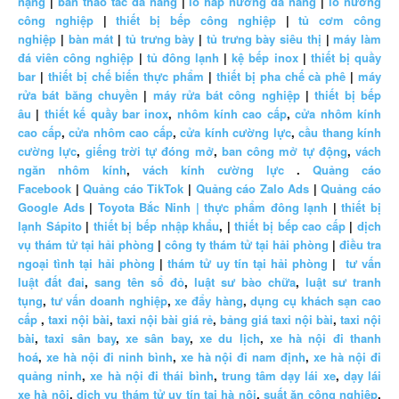
nặng
|
bàn thao tác đa năng
|
lò hấp nướng đa năng
|
lò nướng
công nghiệp
|
thiết bị bếp công nghiệp
|
tủ cơm công
nghiệp
|
bàn mát
|
tủ trưng bày
|
tủ trưng bày siêu thị
|
máy làm
đá viên công nghiệp
|
tủ đông lạnh
|
kệ bếp inox
|
thiết bị quầy
bar
|
thiết bị chế biến thực phẩm
|
thiết bị pha chế cà phê
|
máy
rửa bát băng chuyền
|
máy rửa bát công nghiệp
|
thiết bị bếp
âu
|
thiết kế quầy bar inox
,
nhôm kính cao cấp
,
cửa nhôm kính
cao cấp
,
cửa nhôm cao cấp
,
cửa kính cường lực
,
cầu thang kính
cường lực
,
giếng trời tự đóng mở
,
ban công mở tự động
,
vách
ngăn nhôm kính
,
vách kính cường lực
.
Quảng cáo
Facebook
|
Quảng cáo TikTok
|
Quảng cáo Zalo Ads
|
Quảng cáo
Google Ads
|
Toyota Bắc Ninh |
thực phẩm đông lạnh
|
thiết bị
lạnh Sápito
|
thiết bị bếp nhập khẩu
, |
thiết bị bếp cao cấp
|
dịch
vụ thám tử tại hải phòng
|
công ty thám tử tại hải phòng
|
điều tra
ngoại tình tại hải phòng
|
thám tử uy tín tại hải phòng
|
tư vấn
luật đất đai
,
sang tên sổ đỏ
,
luật sư bào chữa
,
luật sư tranh
tụng
,
tư vấn doanh nghiệp
,
xe đẩy hàng
,
dụng cụ khách sạn cao
cấp
,
taxi nội bài
,
taxi nội bài giá rẻ
,
bảng giá taxi nội bài
,
taxi nội
bài
,
taxi sân bay
,
xe sân bay
,
xe du lịch
,
xe hà nội đi thanh
hoá
,
xe hà nội đi ninh bình
,
xe hà nội đi nam định
,
xe hà nội đi
quảng ninh
,
xe hà nội đi thái bình
,
trung tâm dạy lái xe
,
dạy lái
xe hà nội
,
dịch vụ thám tử uy tín tại hà nội
,
suất ăn công nghiệp
,