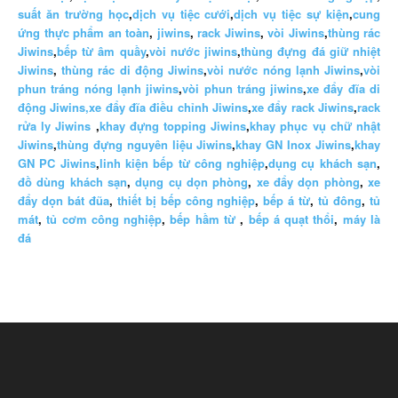
suất ăn trường học
,
dịch vụ tiệc cưới
,
dịch vụ tiệc sự kiện
,
cung
ứng thực phẩm an toàn
,
jiwins
,
rack Jiwins
,
vòi Jiwins
,
thùng rác
Jiwins
,
bếp từ âm quầy
,
vòi nước jiwins
,
thùng đựng đá giữ nhiệt
Jiwins
,
thùng rác di động Jiwins
,
vòi nước nóng lạnh Jiwins
,
vòi
phun tráng nóng lạnh jiwins
,
vòi phun tráng jiwins
,
xe đẩy đĩa di
động Jiwins,
xe đẩy đĩa điều chỉnh Jiwins
,
xe đẩy rack Jiwins
,
rack
rửa ly Jiwins
,
khay đựng topping Jiwins
,
khay phục vụ chữ nhật
Jiwins
,
thùng đựng nguyên liệu Jiwins
,
khay GN Inox Jiwins
,
khay
GN PC Jiwins
,
linh kiện bếp từ công nghiệp
,
dụng cụ khách sạn
,
đồ dùng khách sạn
,
dụng cụ dọn phòng
,
xe đẩy dọn phòng
,
xe
đẩy dọn bát đũa
,
thiết bị bếp công nghiệp
,
bếp á từ
,
tủ đông
,
tủ
mát
,
tủ cơm công nghiệp
,
bếp hầm từ
,
bếp á quạt thổi
,
máy là
đá