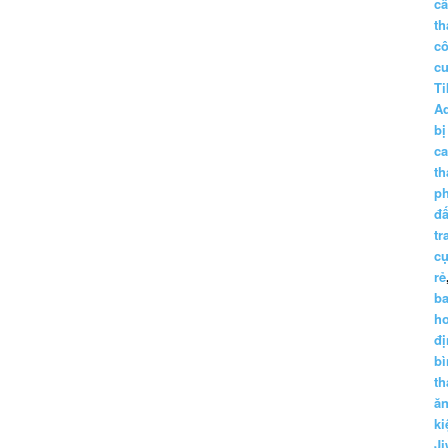
c
th
c
c
Ti
A
bị
c
th
p
đấ
tr
cụ
rẻ
ba
h
đị
bì
th
ă
ki
Ji