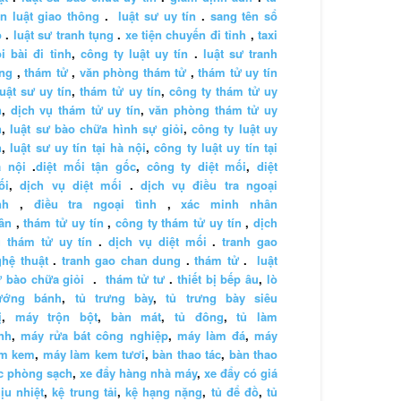
n luật giao thông
.
luật sư uy tín
.
sang tên sổ
ỏ
.
luật sư tranh tụng
.
xe tiện chuyến đi tỉnh
,
taxi
i bài đi tỉnh
,
công ty luật uy tín
.
luật sư tranh
ng
,
thám tử
,
văn phòng thám tử
,
thám tử uy tín
luật sư uy tín
,
thám tử uy tín
,
công ty thám tử uy
n
,
dịch vụ thám tử uy tín
,
văn phòng thám tử uy
n
,
luật sư bào chữa hình sự giỏi
,
công ty luật uy
n
,
luật sư uy tín tại hà nội
,
công ty luật uy tín tại
à nội
.
diệt mối tận gốc
,
công ty diệt mối
,
diệt
ối
,
dịch vụ diệt mối
.
dịch vụ điều tra ngoại
nh
,
điều tra ngoại tình
,
xác minh nhân
ân
,
thám tử uy tín
,
công ty thám tử uy tín
,
dịch
 thám tử uy tín
.
dịch vụ diệt mối
.
tranh gao
hệ thuật
.
tranh gao chan dung
.
thám tử
.
luật
 bào chữa giỏi
.
thám tử tư
.
thiết bị bếp âu
,
lò
ướng bánh
,
tủ trưng bày
,
tủ trưng bày siêu
ị
,
máy trộn bột
,
bàn mát
,
tủ đông
,
tủ làm
nh
,
máy rửa bát công nghiệp
,
máy làm đá
,
máy
àm kem
,
máy làm kem tươi
,
bàn thao tác
,
bàn thao
c phòng sạch
,
xe đẩy hàng nhà máy
,
xe đẩy có giá
ịu nhiệt
,
kệ trung tải
,
kệ hạng nặng
,
tủ để đồ
,
tủ