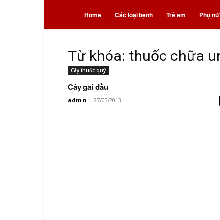
Bệnh
Home
Các loại bệnh
Trẻ em
Phụ nữ
và
Từ khóa: thuốc chữa u
Cây thuốc quý
thuốc
Cây gai đầu
admin
-
27/03/2013