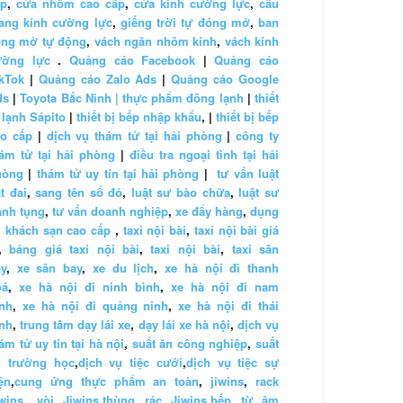
ấp
,
cửa nhôm cao cấp
,
cửa kính cường lực
,
cầu
ang kính cường lực
,
giếng trời tự đóng mở
,
ban
ông mở tự động
,
vách ngăn nhôm kính
,
vách kính
ường lực
.
Quảng cáo Facebook
|
Quảng cáo
kTok
|
Quảng cáo Zalo Ads
|
Quảng cáo Google
ds
|
Toyota Bắc Ninh |
thực phẩm đông lạnh
|
thiết
 lạnh Sápito
|
thiết bị bếp nhập khẩu
, |
thiết bị bếp
ao cấp
|
dịch vụ thám tử tại hải phòng
|
công ty
ám tử tại hải phòng
|
điều tra ngoại tình tại hải
hòng
|
thám tử uy tín tại hải phòng
|
tư vấn luật
t đai
,
sang tên sổ đỏ
,
luật sư bào chữa
,
luật sư
anh tụng
,
tư vấn doanh nghiệp
,
xe đẩy hàng
,
dụng
 khách sạn cao cấp
,
taxi nội bài
,
taxi nội bài giá
,
bảng giá taxi nội bài
,
taxi nội bài
,
taxi sân
y
,
xe sân bay
,
xe du lịch
,
xe hà nội đi thanh
oá
,
xe hà nội đi ninh bình
,
xe hà nội đi nam
nh
,
xe hà nội đi quảng ninh
,
xe hà nội đi thái
nh
,
trung tâm dạy lái xe
,
dạy lái xe hà nội
,
dịch vụ
ám tử uy tín tại hà nội
,
suất ăn công nghiệp
,
suất
n trường học
,
dịch vụ tiệc cưới
,
dịch vụ tiệc sự
ện
,
cung ứng thực phẩm an toàn
,
jiwins
,
rack
wins
,
vòi Jiwins
,
thùng rác Jiwins
,
bếp từ âm