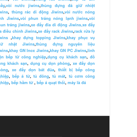
uầy
,
vòi nước jiwins
,
thùng đựng đá giữ nhiệt
wins
,
thùng rác di động Jiwins
,
vòi nước nóng
nh Jiwins
,
vòi phun tráng nóng lạnh jiwins
,
vòi
un tráng jiwins
,
xe đẩy đĩa di động Jiwins,
xe đẩy
a điều chỉnh Jiwins
,
xe đẩy rack Jiwins
,
rack rửa ly
wins
,
khay đựng topping Jiwins
,
khay phục vụ
hữ nhật Jiwins
,
thùng đựng nguyên liệu
wins
,
khay GN Inox Jiwins
,
khay GN PC Jiwins
,
linh
iện bếp từ công nghiệp
,
dụng cụ khách sạn
,
đồ
ùng khách sạn
,
dụng cụ dọn phòng
,
xe đẩy dọn
hòng
,
xe đẩy dọn bát đũa
,
thiết bị bếp công
ghiệp
,
bếp á từ
,
tủ đông
,
tủ mát
,
tủ cơm công
ghiệp
,
bếp hầm từ
,
bếp á quạt thổi
,
máy là đá