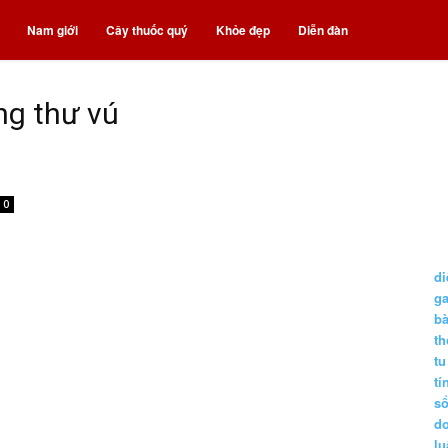
Nam giới
Cây thuốc quý
Khỏe đẹp
Diễn đàn
ng thư vú
0
di
g
b
t
tu
tí
s
d
lu