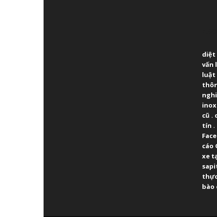
ABO
diệt
vấn 
luật
thô
ngh
inox
cũ
.
tín
.
Fac
cáo 
xe t
sapi
thực
bào