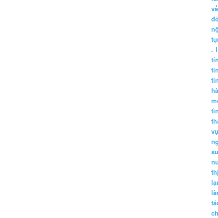
vấ
đ
nộ
tụ
.
tí
tí
tí
h
m
tì
th
vụ
ng
sư
n
th
lạ
l
tá
ch