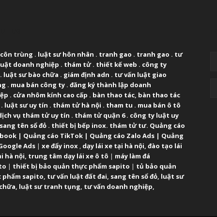
UT US
F
 côn trùng
.
luật sư hôn nhân
.
tranh gao
.
tranh gao
.
tư
luật doanh nghiệp
.
thám tử
.
thiết kế web
.
công ty
.
luật sư bào chữa
.
giám định adn
.
tư vấn luật giao
ng
.
mua bán công ty
.
đăng ký thành lập doanh
iệp
.
cửa nhôm kính cao cấp
.
bàn thao tác
,
bàn thao tác
.
luật sư uy tín
.
thám tử hà nội
.
tham tu
.
mua bán ô tô
dịch vụ thám tử uy tín
.
thám tử quận 6
.
công ty luật uy
sang tên sổ đỏ
.
thiết bị bếp inox
.
thám tử tư
.
Quảng cáo
ebook
|
Quảng cáo TikTok
|
Quảng cáo Zalo Ads
|
Quảng
Google Ads
|
xe đẩy inox
,
dạy lái xe tại hà nội
,
đào tạo lái
ại hà nội
,
trung tâm dạy lái xe ô tô
|
máy làm đá
to
|
thiết bị bảo quản thực phẩm sapito
|
tủ bảo quản
 phẩm sapito
,
tư vấn luật đất đai
,
sang tên sổ đỏ
,
luật sư
 chữa
,
luật sư tranh tụng
,
tư vấn doanh nghiệp
,