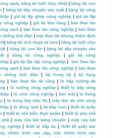
hòng sạch
,
băng tải lưới chịu nhiệt
|
băng tải con
n
|
băng tải dây chuyền sản xuất
|
băng tải công
ghiệp
|
giá kệ lắp ghép công nghiệp
|
giá kệ lắp
áp công nghiệp
|
giá kệ kho hàng
|
bàn thao tác
hòng sạch
|
bàn thao tác công nghiệp
|
bàn thao
c chống tĩnh điện
|
bàn thao tác khung nhôm định
nh
|
băng tải xích nhựa và inox
|
băng tải lưới chịu
iệt
|
băng tải con lăn
|
băng tải dây chuyền sản
ất
|
băng tải công nghiệp
|
giá kệ công
ghiệp
|
giá kệ lắp ráp công nghiệp
|
bàn thao tác
hòng sạch
|
bàn thao tác công nghiệp
|
bàn thao
ác chống tĩnh điện
|
kệ trung tải
|
kệ hạng
ặng
|
bàn thao tác đa năng
|
lò hấp nướng đa
ăng
|
lò nướng công nghiệp
|
thiết bị bếp công
ghiệp
|
tủ cơm công nghiệp
|
bàn mát
|
tủ trưng
ày
|
tủ trưng bày siêu thị
|
máy làm đá viên công
ghiệp
|
tủ đông lạnh
|
kệ bếp inox
|
thiết bị quầy
r
|
thiết bị chế biến thực phẩm
|
thiết bị pha chế
à phê
|
máy rửa bát băng chuyền
|
máy rửa bát
ông nghiệp
|
thiết bị bếp âu
|
thiết kế quầy bar
ox
,
nhôm kính cao cấp
,
cửa nhôm kính cao