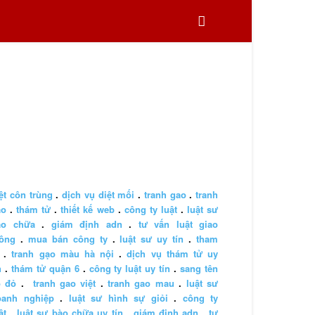
ệt côn trùng
.
dịch vụ diệt mối
.
tranh gao
.
tranh
ao
.
thám tử
.
thiết kế web
.
công ty luật
.
luật sư
ào chữa
.
giám định adn
.
tư vấn luật giao
hông
.
mua bán công ty
.
luật sư uy tín
.
tham
.
tranh gạo màu hà nội
.
dịch vụ thám tử uy
n
.
thám tử quận 6
.
công ty luật uy tín
.
sang tên
ổ đỏ
.
tranh gao việt
.
tranh gao mau
.
luật sư
oanh nghiệp
.
luật sư hình sự giỏi
.
công ty
ật
.
luật sư bào chữa uy tín
.
giám định adn
.
tư