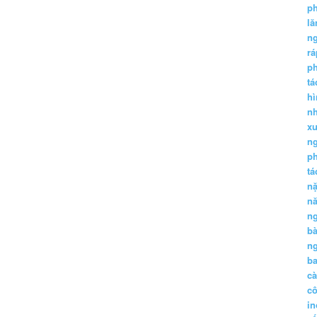
p
lă
n
r
p
tá
hì
nh
xu
n
p
t
n
n
n
b
n
ba
c
c
in