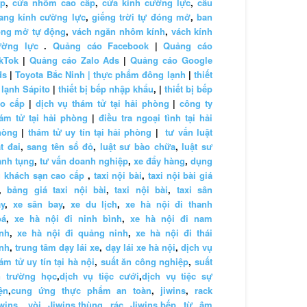
ấp
,
cửa nhôm cao cấp
,
cửa kính cường lực
,
cầu
ang kính cường lực
,
giếng trời tự đóng mở
,
ban
ông mở tự động
,
vách ngăn nhôm kính
,
vách kính
ường lực
.
Quảng cáo Facebook
|
Quảng cáo
kTok
|
Quảng cáo Zalo Ads
|
Quảng cáo Google
ds
|
Toyota Bắc Ninh |
thực phẩm đông lạnh
|
thiết
 lạnh Sápito
|
thiết bị bếp nhập khẩu
, |
thiết bị bếp
ao cấp
|
dịch vụ thám tử tại hải phòng
|
công ty
ám tử tại hải phòng
|
điều tra ngoại tình tại hải
hòng
|
thám tử uy tín tại hải phòng
|
tư vấn luật
t đai
,
sang tên sổ đỏ
,
luật sư bào chữa
,
luật sư
anh tụng
,
tư vấn doanh nghiệp
,
xe đẩy hàng
,
dụng
 khách sạn cao cấp
,
taxi nội bài
,
taxi nội bài giá
,
bảng giá taxi nội bài
,
taxi nội bài
,
taxi sân
y
,
xe sân bay
,
xe du lịch
,
xe hà nội đi thanh
oá
,
xe hà nội đi ninh bình
,
xe hà nội đi nam
nh
,
xe hà nội đi quảng ninh
,
xe hà nội đi thái
nh
,
trung tâm dạy lái xe
,
dạy lái xe hà nội
,
dịch vụ
ám tử uy tín tại hà nội
,
suất ăn công nghiệp
,
suất
n trường học
,
dịch vụ tiệc cưới
,
dịch vụ tiệc sự
ện
,
cung ứng thực phẩm an toàn
,
jiwins
,
rack
wins
,
vòi Jiwins
,
thùng rác Jiwins
,
bếp từ âm