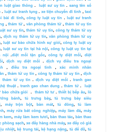
n luật giao thông
.
luật sư uy tín
.
sang tên sổ
ỏ
.
luật sư tranh tụng
.
xe tiện chuyến đi tỉnh
,
taxi
i bài đi tỉnh
,
công ty luật uy tín
.
luật sư tranh
ng
,
thám tử
,
văn phòng thám tử
,
thám tử uy tín
luật sư uy tín
,
thám tử uy tín
,
công ty thám tử uy
n
,
dịch vụ thám tử uy tín
,
văn phòng thám tử uy
n
,
luật sư bào chữa hình sự giỏi
,
công ty luật uy
n
,
luật sư uy tín tại hà nội
,
công ty luật uy tín tại
à nội
.
diệt mối tận gốc
,
công ty diệt mối
,
diệt
ối
,
dịch vụ diệt mối
.
dịch vụ điều tra ngoại
nh
,
điều tra ngoại tình
,
xác minh nhân
ân
,
thám tử uy tín
,
công ty thám tử uy tín
,
dịch
 thám tử uy tín
.
dịch vụ diệt mối
.
tranh gao
hệ thuật
.
tranh gao chan dung
.
thám tử
.
luật
 bào chữa giỏi
.
thám tử tư
.
thiết bị bếp âu
,
lò
ướng bánh
,
tủ trưng bày
,
tủ trưng bày siêu
ị
,
máy trộn bột
,
bàn mát
,
tủ đông
,
tủ làm
nh
,
máy rửa bát công nghiệp
,
máy làm đá
,
máy
àm kem
,
máy làm kem tươi
,
bàn thao tác
,
bàn thao
c phòng sạch
,
xe đẩy hàng nhà máy
,
xe đẩy có giá
ịu nhiệt
,
kệ trung tải
,
kệ hạng nặng
,
tủ để đồ
,
tủ