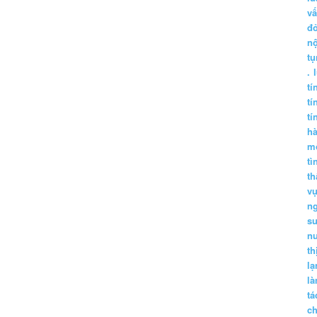
vấ
đ
nộ
tụ
.
tí
tí
tí
h
m
tì
th
vụ
ng
sư
n
th
lạ
l
tá
ch