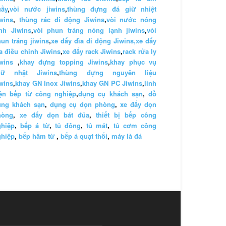
uầy
,
vòi nước jiwins
,
thùng đựng đá giữ nhiệt
wins
,
thùng rác di động Jiwins
,
vòi nước nóng
nh Jiwins
,
vòi phun tráng nóng lạnh jiwins
,
vòi
un tráng jiwins
,
xe đẩy đĩa di động Jiwins,
xe đẩy
a điều chỉnh Jiwins
,
xe đẩy rack Jiwins
,
rack rửa ly
wins
,
khay đựng topping Jiwins
,
khay phục vụ
hữ nhật Jiwins
,
thùng đựng nguyên liệu
wins
,
khay GN Inox Jiwins
,
khay GN PC Jiwins
,
linh
iện bếp từ công nghiệp
,
dụng cụ khách sạn
,
đồ
ùng khách sạn
,
dụng cụ dọn phòng
,
xe đẩy dọn
hòng
,
xe đẩy dọn bát đũa
,
thiết bị bếp công
ghiệp
,
bếp á từ
,
tủ đông
,
tủ mát
,
tủ cơm công
ghiệp
,
bếp hầm từ
,
bếp á quạt thổi
,
máy là đá