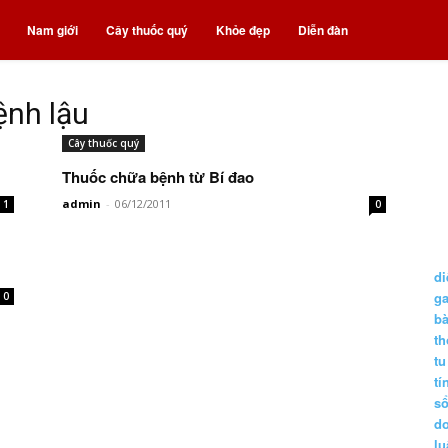
Nam giới
Cây thuốc quý
Khỏe đẹp
Diễn đàn
ệnh lậu
Cây thuốc quý
Thuốc chữa bệnh từ Bí đao
admin
-
06/12/2011
1
0
di
g
0
b
t
tu
tí
s
d
lu