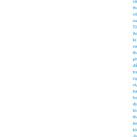
c
th
c
c
Ti
A
bị
c
th
p
đấ
tr
cụ
rẻ
ba
h
đị
bì
th
ă
ki
Ji