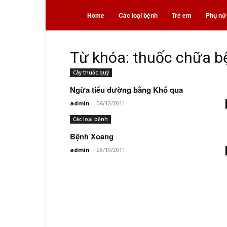
Bệnh
Home
Các loại bệnh
Trẻ em
Phụ nữ
và
Từ khóa: thuốc chữa b
Cây thuốc quý
thuốc
Ngừa tiểu đường bằng Khổ qua
admin
-
06/12/2011
Các loại bệnh
Bệnh Xoang
admin
-
28/10/2011