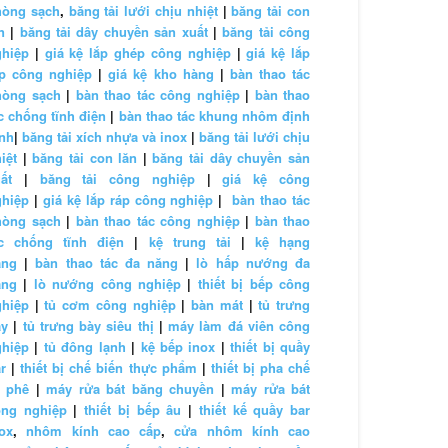
hòng sạch
,
băng tải lưới chịu nhiệt
|
băng tải con
n
|
băng tải dây chuyền sản xuất
|
băng tải công
ghiệp
|
giá kệ lắp ghép công nghiệp
|
giá kệ lắp
áp công nghiệp
|
giá kệ kho hàng
|
bàn thao tác
hòng sạch
|
bàn thao tác công nghiệp
|
bàn thao
c chống tĩnh điện
|
bàn thao tác khung nhôm định
nh
|
băng tải xích nhựa và inox
|
băng tải lưới chịu
iệt
|
băng tải con lăn
|
băng tải dây chuyền sản
ất
|
băng tải công nghiệp
|
giá kệ công
ghiệp
|
giá kệ lắp ráp công nghiệp
|
bàn thao tác
hòng sạch
|
bàn thao tác công nghiệp
|
bàn thao
ác chống tĩnh điện
|
kệ trung tải
|
kệ hạng
ặng
|
bàn thao tác đa năng
|
lò hấp nướng đa
ăng
|
lò nướng công nghiệp
|
thiết bị bếp công
ghiệp
|
tủ cơm công nghiệp
|
bàn mát
|
tủ trưng
ày
|
tủ trưng bày siêu thị
|
máy làm đá viên công
ghiệp
|
tủ đông lạnh
|
kệ bếp inox
|
thiết bị quầy
r
|
thiết bị chế biến thực phẩm
|
thiết bị pha chế
à phê
|
máy rửa bát băng chuyền
|
máy rửa bát
ông nghiệp
|
thiết bị bếp âu
|
thiết kế quầy bar
ox
,
nhôm kính cao cấp
,
cửa nhôm kính cao