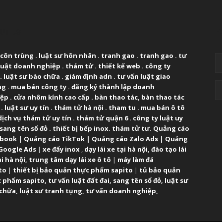
UT US
F
 côn trùng
.
luật sư hôn nhân
.
tranh gao
.
tranh gao
.
tư
luật doanh nghiệp
.
thám tử
.
thiết kế web
.
công ty
.
luật sư bào chữa
.
giám định adn
.
tư vấn luật giao
ng
.
mua bán công ty
.
đăng ký thành lập doanh
iệp
.
cửa nhôm kính cao cấp
.
bàn thao tác
,
bàn thao tác
.
luật sư uy tín
.
thám tử hà nội
.
tham tu
.
mua bán ô tô
dịch vụ thám tử uy tín
.
thám tử quận 6
.
công ty luật uy
sang tên sổ đỏ
.
thiết bị bếp inox
.
thám tử tư
.
Quảng cáo
ebook
|
Quảng cáo TikTok
|
Quảng cáo Zalo Ads
|
Quảng
Google Ads
|
xe đẩy inox
,
dạy lái xe tại hà nội
,
đào tạo lái
ại hà nội
,
trung tâm dạy lái xe ô tô
|
máy làm đá
to
|
thiết bị bảo quản thực phẩm sapito
|
tủ bảo quản
 phẩm sapito
,
tư vấn luật đất đai
,
sang tên sổ đỏ
,
luật sư
 chữa
,
luật sư tranh tụng
,
tư vấn doanh nghiệp
,