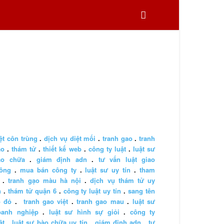
ệt côn trùng
.
dịch vụ diệt mối
.
tranh gao
.
tranh
ao
.
thám tử
.
thiết kế web
.
công ty luật
.
luật sư
ào chữa
.
giám định adn
.
tư vấn luật giao
hông
.
mua bán công ty
.
luật sư uy tín
.
tham
.
tranh gạo màu hà nội
.
dịch vụ thám tử uy
n
.
thám tử quận 6
.
công ty luật uy tín
.
sang tên
ổ đỏ
.
tranh gao việt
.
tranh gao mau
.
luật sư
oanh nghiệp
.
luật sư hình sự giỏi
.
công ty
ật
.
luật sư bào chữa uy tín
.
giám định adn
.
tư