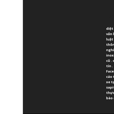
ABO
diệt
vấn 
luật
thô
ngh
inox
cũ
.
tín
.
Fac
cáo 
xe t
sapi
thực
bào