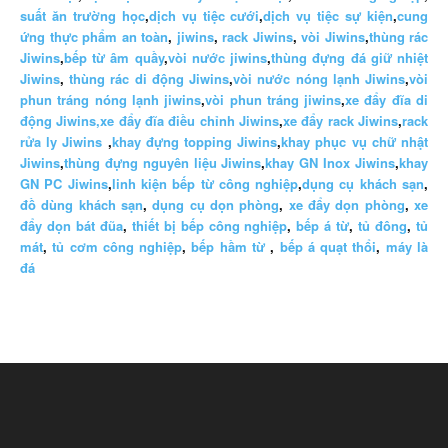
suất ăn trường học
,
dịch vụ tiệc cưới
,
dịch vụ tiệc sự kiện
,
cung
ứng thực phẩm an toàn
,
jiwins
,
rack Jiwins
,
vòi Jiwins
,
thùng rác
Jiwins
,
bếp từ âm quầy
,
vòi nước jiwins
,
thùng đựng đá giữ nhiệt
Jiwins
,
thùng rác di động Jiwins
,
vòi nước nóng lạnh Jiwins
,
vòi
phun tráng nóng lạnh jiwins
,
vòi phun tráng jiwins
,
xe đẩy đĩa di
động Jiwins,
xe đẩy đĩa điều chỉnh Jiwins
,
xe đẩy rack Jiwins
,
rack
rửa ly Jiwins
,
khay đựng topping Jiwins
,
khay phục vụ chữ nhật
Jiwins
,
thùng đựng nguyên liệu Jiwins
,
khay GN Inox Jiwins
,
khay
GN PC Jiwins
,
linh kiện bếp từ công nghiệp
,
dụng cụ khách sạn
,
đồ dùng khách sạn
,
dụng cụ dọn phòng
,
xe đẩy dọn phòng
,
xe
đẩy dọn bát đũa
,
thiết bị bếp công nghiệp
,
bếp á từ
,
tủ đông
,
tủ
mát
,
tủ cơm công nghiệp
,
bếp hầm từ
,
bếp á quạt thổi
,
máy là
đá