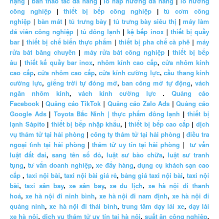
nặng
|
bàn thao tác đa năng
|
lò hấp nướng đa năng
|
lò nướng
công nghiệp
|
thiết bị bếp công nghiệp
|
tủ cơm công
nghiệp
|
bàn mát
|
tủ trưng bày
|
tủ trưng bày siêu thị
|
máy làm
đá viên công nghiệp
|
tủ đông lạnh
|
kệ bếp inox
|
thiết bị quầy
bar
|
thiết bị chế biến thực phẩm
|
thiết bị pha chế cà phê
|
máy
rửa bát băng chuyền
|
máy rửa bát công nghiệp
|
thiết bị bếp
âu
|
thiết kế quầy bar inox
,
nhôm kính cao cấp
,
cửa nhôm kính
cao cấp
,
cửa nhôm cao cấp
,
cửa kính cường lực
,
cầu thang kính
cường lực
,
giếng trời tự đóng mở
,
ban công mở tự động
,
vách
ngăn nhôm kính
,
vách kính cường lực
.
Quảng cáo
Facebook
|
Quảng cáo TikTok
|
Quảng cáo Zalo Ads
|
Quảng cáo
Google Ads
|
Toyota Bắc Ninh |
thực phẩm đông lạnh
|
thiết bị
lạnh Sápito
|
thiết bị bếp nhập khẩu
, |
thiết bị bếp cao cấp
|
dịch
vụ thám tử tại hải phòng
|
công ty thám tử tại hải phòng
|
điều tra
ngoại tình tại hải phòng
|
thám tử uy tín tại hải phòng
|
tư vấn
luật đất đai
,
sang tên sổ đỏ
,
luật sư bào chữa
,
luật sư tranh
tụng
,
tư vấn doanh nghiệp
,
xe đẩy hàng
,
dụng cụ khách sạn cao
cấp
,
taxi nội bài
,
taxi nội bài giá rẻ
,
bảng giá taxi nội bài
,
taxi nội
bài
,
taxi sân bay
,
xe sân bay
,
xe du lịch
,
xe hà nội đi thanh
hoá
,
xe hà nội đi ninh bình
,
xe hà nội đi nam định
,
xe hà nội đi
quảng ninh
,
xe hà nội đi thái bình
,
trung tâm dạy lái xe
,
dạy lái
xe hà nội
,
dịch vụ thám tử uy tín tại hà nội
,
suất ăn công nghiệp
,