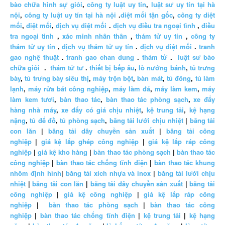
bào chữa hình sự giỏi
,
công ty luật uy tín
,
luật sư uy tín tại hà
nội
,
công ty luật uy tín tại hà nội
.
diệt mối tận gốc
,
công ty diệt
mối
,
diệt mối
,
dịch vụ diệt mối
.
dịch vụ điều tra ngoại tình
,
điều
tra ngoại tình
,
xác minh nhân thân
,
thám tử uy tín
,
công ty
thám tử uy tín
,
dịch vụ thám tử uy tín
.
dịch vụ diệt mối
.
tranh
gao nghệ thuật
.
tranh gao chan dung
.
thám tử
.
luật sư bào
chữa giỏi
.
thám tử tư
.
thiết bị bếp âu
,
lò nướng bánh
,
tủ trưng
bày
,
tủ trưng bày siêu thị
,
máy trộn bột
,
bàn mát
,
tủ đông
,
tủ làm
lạnh
,
máy rửa bát công nghiệp
,
máy làm đá
,
máy làm kem
,
máy
làm kem tươi
,
bàn thao tác
,
bàn thao tác phòng sạch
,
xe đẩy
hàng nhà máy
,
xe đẩy có giá chịu nhiệt
,
kệ trung tải
,
kệ hạng
nặng
,
tủ để đồ
,
tủ phòng sạch
,
băng tải lưới chịu nhiệt
|
băng tải
con lăn
|
băng tải dây chuyền sản xuất
|
băng tải công
nghiệp
|
giá kệ lắp ghép công nghiệp
|
giá kệ lắp ráp công
nghiệp
|
giá kệ kho hàng
|
bàn thao tác phòng sạch
|
bàn thao tác
công nghiệp
|
bàn thao tác chống tĩnh điện
|
bàn thao tác khung
nhôm định hình
|
băng tải xích nhựa và inox
|
băng tải lưới chịu
nhiệt
|
băng tải con lăn
|
băng tải dây chuyền sản xuất
|
băng tải
công nghiệp
|
giá kệ công nghiệp
|
giá kệ lắp ráp công
nghiệp
|
bàn thao tác phòng sạch
|
bàn thao tác công
nghiệp
|
bàn thao tác chống tĩnh điện
|
kệ trung tải
|
kệ hạng