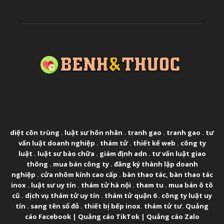
ABOUT US
diệt côn trùng
.
luật sư hôn nhân
.
tranh gao
.
tranh gao
.
tư
vấn luật doanh nghiệp
.
thám tử
.
thiết kế web
.
công ty
luật
.
luật sư bào chữa
.
giám định adn
.
tư vấn luật giao
thông
.
mua bán công ty
.
đăng ký thành lập doanh
nghiệp
.
cửa nhôm kính cao cấp
.
bàn thao tác
,
bàn thao tác
inox
.
luật sư uy tín
.
thám tử hà nội
.
tham tu
.
mua bán ô tô
cũ
.
dịch vụ thám tử uy tín
.
thám tử quận 6
.
công ty luật uy
tín
.
sang tên sổ đỏ
.
thiết bị bếp inox
.
thám tử tư
.
Quảng
cáo Facebook
|
Quảng cáo TikTok
|
Quảng cáo Zalo