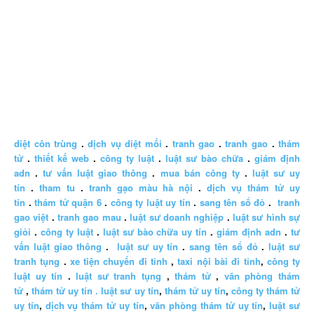
diệt côn trùng
.
dịch vụ diệt mối
.
tranh gao
.
tranh gao
.
thám
tử
.
thiết kế web
.
công ty luật
.
luật sư bào chữa
.
giám định
adn
.
tư vấn luật giao thông
.
mua bán công ty
.
luật sư uy
tín
.
tham tu
.
tranh gạo màu hà nội
.
dịch vụ thám tử uy
tín
.
thám tử quận 6
.
công ty luật uy tín
.
sang tên sổ đỏ
.
tranh
gao việt
.
tranh gao mau
.
luật sư doanh nghiệp
.
luật sư hình sự
giỏi
.
công ty luật
.
luật sư bào chữa uy tín
.
giám định adn
.
tư
vấn luật giao thông
.
luật sư uy tín
.
sang tên sổ đỏ
.
luật sư
tranh tụng
.
xe tiện chuyến đi tỉnh
,
taxi nội bài đi tỉnh
,
công ty
luật uy tín
.
luật sư tranh tụng
,
thám tử
,
văn phòng thám
tử
,
thám tử uy tín .
luật sư uy tín
,
thám tử uy tín
,
công ty thám tử
uy tín
,
dịch vụ thám tử uy tín
,
văn phòng thám tử uy tín
,
luật sư