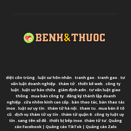
ABOUT US
diệt côn trùng
.
luật sư hôn nhân
.
tranh gao
.
tranh gao
.
tư
vấn luật doanh nghiệp
.
thám tử
.
thiết kế web
.
công ty
luật
.
luật sư bào chữa
.
giám định adn
.
tư vấn luật giao
thông
.
mua bán công ty
.
đăng ký thành lập doanh
nghiệp
.
cửa nhôm kính cao cấp
.
bàn thao tác
,
bàn thao tác
inox
.
luật sư uy tín
.
thám tử hà nội
.
tham tu
.
mua bán ô tô
cũ
.
dịch vụ thám tử uy tín
.
thám tử quận 6
.
công ty luật uy
tín
.
sang tên sổ đỏ
.
thiết bị bếp inox
.
thám tử tư
.
Quảng
cáo Facebook
|
Quảng cáo TikTok
|
Quảng cáo Zalo