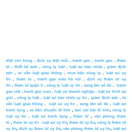
diệt côn trùng
.
dịch vụ diệt mối
.
tranh gao
.
tranh gao
.
thám
tử
.
thiết kế web
.
công ty luật
.
luật sư bào chữa
.
giám định
adn
.
tư vấn luật giao thông
.
mua bán công ty
.
luật sư uy
tín
.
tham tu
.
tranh gạo màu hà nội
.
dịch vụ thám tử uy
tín
.
thám tử quận 6
.
công ty luật uy tín
.
sang tên sổ đỏ
.
tranh
gao việt
.
tranh gao mau
.
luật sư doanh nghiệp
.
luật sư hình sự
giỏi
.
công ty luật
.
luật sư bào chữa uy tín
.
giám định adn
.
tư
vấn luật giao thông
.
luật sư uy tín
.
sang tên sổ đỏ
.
luật sư
tranh tụng
.
xe tiện chuyến đi tỉnh
,
taxi nội bài đi tỉnh
,
công ty
luật uy tín
.
luật sư tranh tụng
,
thám tử
,
văn phòng thám
tử
,
thám tử uy tín .
luật sư uy tín
,
thám tử uy tín
,
công ty thám tử
uy tín
,
dịch vụ thám tử uy tín
,
văn phòng thám tử uy tín
,
luật sư