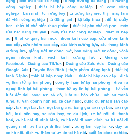
nặng
|
bàn thao tác đa năng
|
lò hấp nướng đa năng
|
lò nướng
công nghiệp
|
thiết bị bếp công nghiệp
|
tủ cơm công
nghiệp
|
bàn mát
|
tủ trưng bày
|
tủ trưng bày siêu thị
|
máy làm
đá viên công nghiệp
|
tủ đông lạnh
|
kệ bếp inox
|
thiết bị quầy
bar
|
thiết bị chế biến thực phẩm
|
thiết bị pha chế cà phê
|
máy
rửa bát băng chuyền
|
máy rửa bát công nghiệp
|
thiết bị bếp
âu
|
thiết kế quầy bar inox
,
nhôm kính cao cấp
,
cửa nhôm kính
cao cấp
,
cửa nhôm cao cấp
,
cửa kính cường lực
,
cầu thang kính
cường lực
,
giếng trời tự đóng mở
,
ban công mở tự động
,
vách
ngăn nhôm kính
,
vách kính cường lực
.
Quảng cáo
Facebook
|
Quảng cáo TikTok
|
Quảng cáo Zalo Ads
|
Quảng cáo
Google Ads
|
Toyota Bắc Ninh |
thực phẩm đông lạnh
|
thiết bị
lạnh Sápito
|
thiết bị bếp nhập khẩu
, |
thiết bị bếp cao cấp
|
dịch
vụ thám tử tại hải phòng
|
công ty thám tử tại hải phòng
|
điều tra
ngoại tình tại hải phòng
|
thám tử uy tín tại hải phòng
|
tư vấn
luật đất đai
,
sang tên sổ đỏ
,
luật sư bào chữa
,
luật sư tranh
tụng
,
tư vấn doanh nghiệp
,
xe đẩy hàng
,
dụng cụ khách sạn cao
cấp
,
taxi nội bài
,
taxi nội bài giá rẻ
,
bảng giá taxi nội bài
,
taxi nội
bài
,
taxi sân bay
,
xe sân bay
,
xe du lịch
,
xe hà nội đi thanh
hoá
,
xe hà nội đi ninh bình
,
xe hà nội đi nam định
,
xe hà nội đi
quảng ninh
,
xe hà nội đi thái bình
,
trung tâm dạy lái xe
,
dạy lái
xe hà nội
,
dịch vụ thám tử uy tín tại hà nội
,
suất ăn công nghiệp
,