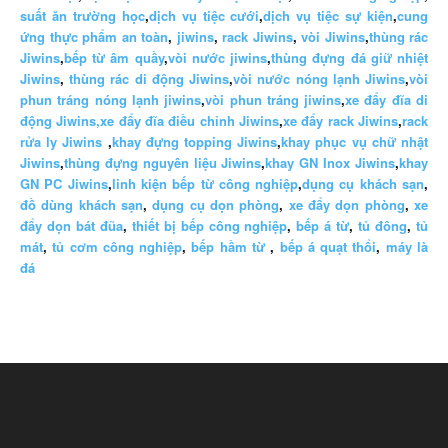
suất ăn trường học
,
dịch vụ tiệc cưới
,
dịch vụ tiệc sự kiện
,
cung
ứng thực phẩm an toàn
,
jiwins
,
rack Jiwins
,
vòi Jiwins
,
thùng rác
Jiwins
,
bếp từ âm quầy
,
vòi nước jiwins
,
thùng đựng đá giữ nhiệt
Jiwins
,
thùng rác di động Jiwins
,
vòi nước nóng lạnh Jiwins
,
vòi
phun tráng nóng lạnh jiwins
,
vòi phun tráng jiwins
,
xe đẩy đĩa di
động Jiwins,
xe đẩy đĩa điều chỉnh Jiwins
,
xe đẩy rack Jiwins
,
rack
rửa ly Jiwins
,
khay đựng topping Jiwins
,
khay phục vụ chữ nhật
Jiwins
,
thùng đựng nguyên liệu Jiwins
,
khay GN Inox Jiwins
,
khay
GN PC Jiwins
,
linh kiện bếp từ công nghiệp
,
dụng cụ khách sạn
,
đồ dùng khách sạn
,
dụng cụ dọn phòng
,
xe đẩy dọn phòng
,
xe
đẩy dọn bát đũa
,
thiết bị bếp công nghiệp
,
bếp á từ
,
tủ đông
,
tủ
mát
,
tủ cơm công nghiệp
,
bếp hầm từ
,
bếp á quạt thổi
,
máy là
đá