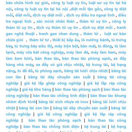
bào chữa hình sự giỏi
,
công ty luật uy tín
,
luật sư uy tín tại hà
nội
,
công ty luật uy tín tại hà nội
.
diệt mối tận gốc
,
công ty diệt
mối
,
diệt mối
,
dịch vụ diệt mối
.
dịch vụ điều tra ngoại tình
,
điều
tra ngoại tình
,
xác minh nhân thân
,
thám tử uy tín
,
công ty
thám tử uy tín
,
dịch vụ thám tử uy tín
.
dịch vụ diệt mối
.
tranh
gao nghệ thuật
.
tranh gao chan dung
.
thám tử
.
luật sư bào
chữa giỏi
.
thám tử tư
.
thiết bị bếp âu
,
lò nướng bánh
,
tủ trưng
bày
,
tủ trưng bày siêu thị
,
máy trộn bột
,
bàn mát
,
tủ đông
,
tủ làm
lạnh
,
máy rửa bát công nghiệp
,
máy làm đá
,
máy làm kem
,
máy
làm kem tươi
,
bàn thao tác
,
bàn thao tác phòng sạch
,
xe đẩy
hàng nhà máy
,
xe đẩy có giá chịu nhiệt
,
kệ trung tải
,
kệ hạng
nặng
,
tủ để đồ
,
tủ phòng sạch
,
băng tải lưới chịu nhiệt
|
băng tải
con lăn
|
băng tải dây chuyền sản xuất
|
băng tải công
nghiệp
|
giá kệ lắp ghép công nghiệp
|
giá kệ lắp ráp công
nghiệp
|
giá kệ kho hàng
|
bàn thao tác phòng sạch
|
bàn thao tác
công nghiệp
|
bàn thao tác chống tĩnh điện
|
bàn thao tác khung
nhôm định hình
|
băng tải xích nhựa và inox
|
băng tải lưới chịu
nhiệt
|
băng tải con lăn
|
băng tải dây chuyền sản xuất
|
băng tải
công nghiệp
|
giá kệ công nghiệp
|
giá kệ lắp ráp công
nghiệp
|
bàn thao tác phòng sạch
|
bàn thao tác công
nghiệp
|
bàn thao tác chống tĩnh điện
|
kệ trung tải
|
kệ hạng