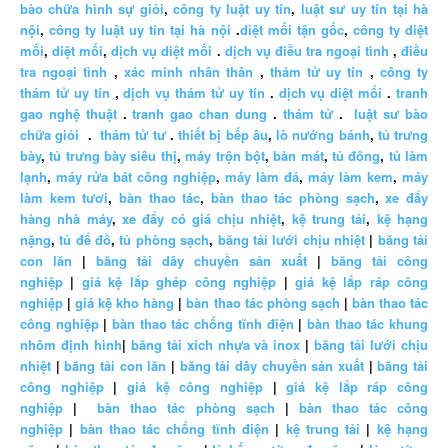
bào chữa hình sự giỏi
,
công ty luật uy tín
,
luật sư uy tín tại hà
nội
,
công ty luật uy tín tại hà nội
.
diệt mối tận gốc
,
công ty diệt
mối
,
diệt mối
,
dịch vụ diệt mối
.
dịch vụ điều tra ngoại tình
,
điều
tra ngoại tình
,
xác minh nhân thân
,
thám tử uy tín
,
công ty
thám tử uy tín
,
dịch vụ thám tử uy tín
.
dịch vụ diệt mối
.
tranh
gao nghệ thuật
.
tranh gao chan dung
.
thám tử
.
luật sư bào
chữa giỏi
.
thám tử tư
.
thiết bị bếp âu
,
lò nướng bánh
,
tủ trưng
bày
,
tủ trưng bày siêu thị
,
máy trộn bột
,
bàn mát
,
tủ đông
,
tủ làm
lạnh
,
máy rửa bát công nghiệp
,
máy làm đá
,
máy làm kem
,
máy
làm kem tươi
,
bàn thao tác
,
bàn thao tác phòng sạch
,
xe đẩy
hàng nhà máy
,
xe đẩy có giá chịu nhiệt
,
kệ trung tải
,
kệ hạng
nặng
,
tủ để đồ
,
tủ phòng sạch
,
băng tải lưới chịu nhiệt
|
băng tải
con lăn
|
băng tải dây chuyền sản xuất
|
băng tải công
nghiệp
|
giá kệ lắp ghép công nghiệp
|
giá kệ lắp ráp công
nghiệp
|
giá kệ kho hàng
|
bàn thao tác phòng sạch
|
bàn thao tác
công nghiệp
|
bàn thao tác chống tĩnh điện
|
bàn thao tác khung
nhôm định hình
|
băng tải xích nhựa và inox
|
băng tải lưới chịu
nhiệt
|
băng tải con lăn
|
băng tải dây chuyền sản xuất
|
băng tải
công nghiệp
|
giá kệ công nghiệp
|
giá kệ lắp ráp công
nghiệp
|
bàn thao tác phòng sạch
|
bàn thao tác công
nghiệp
|
bàn thao tác chống tĩnh điện
|
kệ trung tải
|
kệ hạng