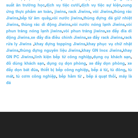
suất ăn trường học
,
dịch vụ tiệc cưới
,
dịch vụ tiệc sự kiện
,
cung
ứng thực phẩm an toàn
,
jiwins
,
rack Jiwins
,
vòi Jiwins
,
thùng rác
Jiwins
,
bếp từ âm quầy
,
vòi nước jiwins
,
thùng đựng đá giữ nhiệt
Jiwins
,
thùng rác di động Jiwins
,
vòi nước nóng lạnh Jiwins
,
vòi
phun tráng nóng lạnh jiwins
,
vòi phun tráng jiwins
,
xe đẩy đĩa di
động Jiwins,
xe đẩy đĩa điều chỉnh Jiwins
,
xe đẩy rack Jiwins
,
rack
rửa ly Jiwins
,
khay đựng topping Jiwins
,
khay phục vụ chữ nhật
Jiwins
,
thùng đựng nguyên liệu Jiwins
,
khay GN Inox Jiwins
,
khay
GN PC Jiwins
,
linh kiện bếp từ công nghiệp
,
dụng cụ khách sạn
,
đồ dùng khách sạn
,
dụng cụ dọn phòng
,
xe đẩy dọn phòng
,
xe
đẩy dọn bát đũa
,
thiết bị bếp công nghiệp
,
bếp á từ
,
tủ đông
,
tủ
mát
,
tủ cơm công nghiệp
,
bếp hầm từ
,
bếp á quạt thổi
,
máy là
đá