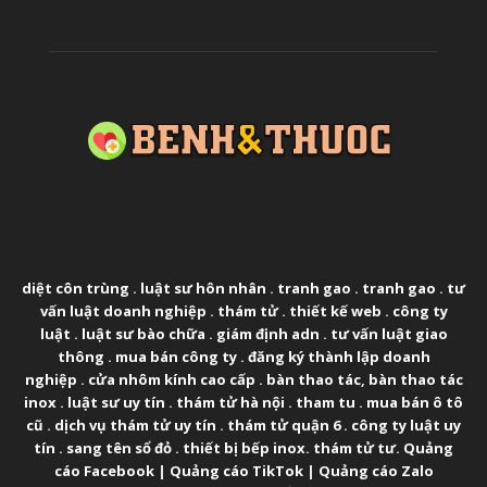
ABOUT US
diệt côn trùng
.
luật sư hôn nhân
.
tranh gao
.
tranh gao
.
tư
vấn luật doanh nghiệp
.
thám tử
.
thiết kế web
.
công ty
luật
.
luật sư bào chữa
.
giám định adn
.
tư vấn luật giao
thông
.
mua bán công ty
.
đăng ký thành lập doanh
nghiệp
.
cửa nhôm kính cao cấp
.
bàn thao tác
,
bàn thao tác
inox
.
luật sư uy tín
.
thám tử hà nội
.
tham tu
.
mua bán ô tô
cũ
.
dịch vụ thám tử uy tín
.
thám tử quận 6
.
công ty luật uy
tín
.
sang tên sổ đỏ
.
thiết bị bếp inox
.
thám tử tư
.
Quảng
cáo Facebook
|
Quảng cáo TikTok
|
Quảng cáo Zalo