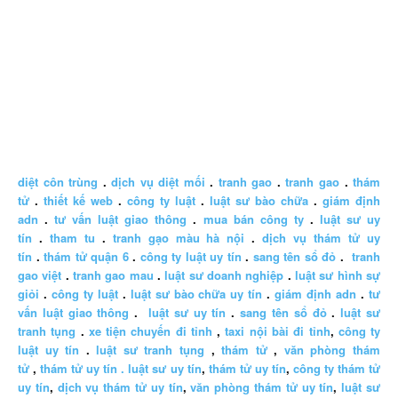
diệt côn trùng
.
dịch vụ diệt mối
.
tranh gao
.
tranh gao
.
thám
tử
.
thiết kế web
.
công ty luật
.
luật sư bào chữa
.
giám định
adn
.
tư vấn luật giao thông
.
mua bán công ty
.
luật sư uy
tín
.
tham tu
.
tranh gạo màu hà nội
.
dịch vụ thám tử uy
tín
.
thám tử quận 6
.
công ty luật uy tín
.
sang tên sổ đỏ
.
tranh
gao việt
.
tranh gao mau
.
luật sư doanh nghiệp
.
luật sư hình sự
giỏi
.
công ty luật
.
luật sư bào chữa uy tín
.
giám định adn
.
tư
vấn luật giao thông
.
luật sư uy tín
.
sang tên sổ đỏ
.
luật sư
tranh tụng
.
xe tiện chuyến đi tỉnh
,
taxi nội bài đi tỉnh
,
công ty
luật uy tín
.
luật sư tranh tụng
,
thám tử
,
văn phòng thám
tử
,
thám tử uy tín .
luật sư uy tín
,
thám tử uy tín
,
công ty thám tử
uy tín
,
dịch vụ thám tử uy tín
,
văn phòng thám tử uy tín
,
luật sư