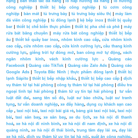
nặng
|
bàn thao tác đa năng
|
lò hấp nướng đa năng
|
lò nướng
công nghiệp
|
thiết bị bếp công nghiệp
|
tủ cơm công
nghiệp
|
bàn mát
|
tủ trưng bày
|
tủ trưng bày siêu thị
|
máy làm
đá viên công nghiệp
|
tủ đông lạnh
|
kệ bếp inox
|
thiết bị quầy
bar
|
thiết bị chế biến thực phẩm
|
thiết bị pha chế cà phê
|
máy
rửa bát băng chuyền
|
máy rửa bát công nghiệp
|
thiết bị bếp
âu
|
thiết kế quầy bar inox
,
nhôm kính cao cấp
,
cửa nhôm kính
cao cấp
,
cửa nhôm cao cấp
,
cửa kính cường lực
,
cầu thang kính
cường lực
,
giếng trời tự đóng mở
,
ban công mở tự động
,
vách
ngăn nhôm kính
,
vách kính cường lực
.
Quảng cáo
Facebook
|
Quảng cáo TikTok
|
Quảng cáo Zalo Ads
|
Quảng cáo
Google Ads
|
Toyota Bắc Ninh |
thực phẩm đông lạnh
|
thiết bị
lạnh Sápito
|
thiết bị bếp nhập khẩu
, |
thiết bị bếp cao cấp
|
dịch
vụ thám tử tại hải phòng
|
công ty thám tử tại hải phòng
|
điều tra
ngoại tình tại hải phòng
|
thám tử uy tín tại hải phòng
|
tư vấn
luật đất đai
,
sang tên sổ đỏ
,
luật sư bào chữa
,
luật sư tranh
tụng
,
tư vấn doanh nghiệp
,
xe đẩy hàng
,
dụng cụ khách sạn cao
cấp
,
taxi nội bài
,
taxi nội bài giá rẻ
,
bảng giá taxi nội bài
,
taxi nội
bài
,
taxi sân bay
,
xe sân bay
,
xe du lịch
,
xe hà nội đi thanh
hoá
,
xe hà nội đi ninh bình
,
xe hà nội đi nam định
,
xe hà nội đi
quảng ninh
,
xe hà nội đi thái bình
,
trung tâm dạy lái xe
,
dạy lái
xe hà nội
,
dịch vụ thám tử uy tín tại hà nội
,
suất ăn công nghiệp
,