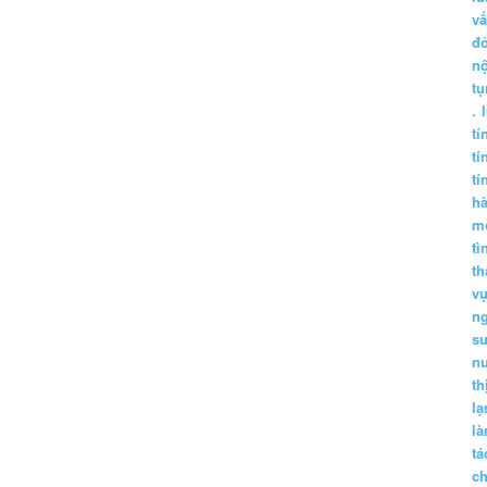
vấ
đ
nộ
tụ
.
tí
tí
tí
h
m
tì
th
vụ
ng
sư
n
th
lạ
l
tá
ch