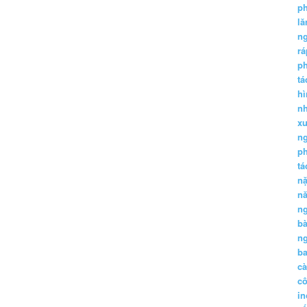
p
lă
n
r
p
tá
hì
nh
xu
n
p
t
n
n
n
b
n
ba
c
c
in