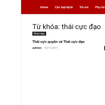
Bệnh
Home
Các loại bệnh
Trẻ em
Phụ nữ
và
Từ khóa: thái cực đạo
Khỏe đẹp
thuốc
Thái cực quyền và Thái cực đạo
admin
-
03/11/2011