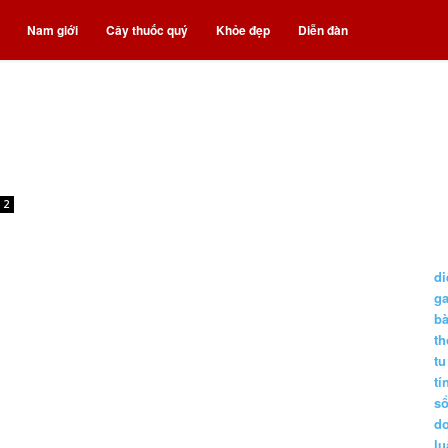
Nam giới
Cây thuốc quý
Khỏe đẹp
Diễn đàn
2
di
g
b
t
tu
tí
s
d
lu