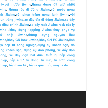
uầy
,
vòi nước jiwins
,
thùng đựng đá giữ nhiệt
wins
,
thùng rác di động Jiwins
,
vòi nước nóng
nh Jiwins
,
vòi phun tráng nóng lạnh jiwins
,
vòi
un tráng jiwins
,
xe đẩy đĩa di động Jiwins,
xe đẩy
a điều chỉnh Jiwins
,
xe đẩy rack Jiwins
,
rack rửa ly
wins
,
khay đựng topping Jiwins
,
khay phục vụ
hữ nhật Jiwins
,
thùng đựng nguyên liệu
wins
,
khay GN Inox Jiwins
,
khay GN PC Jiwins
,
linh
iện bếp từ công nghiệp
,
dụng cụ khách sạn
,
đồ
ùng khách sạn
,
dụng cụ dọn phòng
,
xe đẩy dọn
hòng
,
xe đẩy dọn bát đũa
,
thiết bị bếp công
ghiệp
,
bếp á từ
,
tủ đông
,
tủ mát
,
tủ cơm công
ghiệp
,
bếp hầm từ
,
bếp á quạt thổi
,
máy là đá