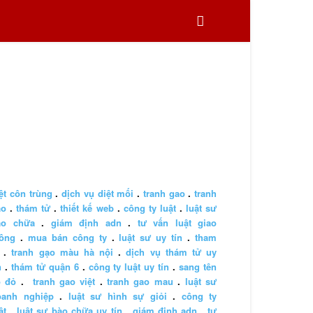
ệt côn trùng
.
dịch vụ diệt mối
.
tranh gao
.
tranh
ao
.
thám tử
.
thiết kế web
.
công ty luật
.
luật sư
ào chữa
.
giám định adn
.
tư vấn luật giao
hông
.
mua bán công ty
.
luật sư uy tín
.
tham
.
tranh gạo màu hà nội
.
dịch vụ thám tử uy
n
.
thám tử quận 6
.
công ty luật uy tín
.
sang tên
ổ đỏ
.
tranh gao việt
.
tranh gao mau
.
luật sư
oanh nghiệp
.
luật sư hình sự giỏi
.
công ty
ật
.
luật sư bào chữa uy tín
.
giám định adn
.
tư