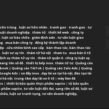
UT US
F
 côn trùng
.
luật sư hôn nhân
.
tranh gao
.
tranh gao
.
tư
luật doanh nghiệp
.
thám tử
.
thiết kế web
.
công ty
.
luật sư bào chữa
.
giám định adn
.
tư vấn luật giao
ng
.
mua bán công ty
.
đăng ký thành lập doanh
iệp
.
cửa nhôm kính cao cấp
.
bàn thao tác
,
bàn thao tác
.
luật sư uy tín
.
thám tử hà nội
.
tham tu
.
mua bán ô tô
dịch vụ thám tử uy tín
.
thám tử quận 6
.
công ty luật uy
sang tên sổ đỏ
.
thiết bị bếp inox
.
thám tử tư
.
Quảng cáo
ebook
|
Quảng cáo TikTok
|
Quảng cáo Zalo Ads
|
Quảng
Google Ads
|
xe đẩy inox
,
dạy lái xe tại hà nội
,
đào tạo lái
ại hà nội
,
trung tâm dạy lái xe ô tô
|
máy làm đá
to
|
thiết bị bảo quản thực phẩm sapito
|
tủ bảo quản
 phẩm sapito
,
tư vấn luật đất đai
,
sang tên sổ đỏ
,
luật sư
 chữa
,
luật sư tranh tụng
,
tư vấn doanh nghiệp
,