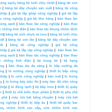
hòng sạch
,
băng tải lưới chịu nhiệt
|
băng tải con
n
|
băng tải dây chuyền sản xuất
|
băng tải công
ghiệp
|
giá kệ lắp ghép công nghiệp
|
giá kệ lắp
áp công nghiệp
|
giá kệ kho hàng
|
bàn thao tác
hòng sạch
|
bàn thao tác công nghiệp
|
bàn thao
c chống tĩnh điện
|
bàn thao tác khung nhôm định
nh
|
băng tải xích nhựa và inox
|
băng tải lưới chịu
iệt
|
băng tải con lăn
|
băng tải dây chuyền sản
ất
|
băng tải công nghiệp
|
giá kệ công
ghiệp
|
giá kệ lắp ráp công nghiệp
|
bàn thao tác
hòng sạch
|
bàn thao tác công nghiệp
|
bàn thao
ác chống tĩnh điện
|
kệ trung tải
|
kệ hạng
ặng
|
bàn thao tác đa năng
|
lò hấp nướng đa
ăng
|
lò nướng công nghiệp
|
thiết bị bếp công
ghiệp
|
tủ cơm công nghiệp
|
bàn mát
|
tủ trưng
ày
|
tủ trưng bày siêu thị
|
máy làm đá viên công
ghiệp
|
tủ đông lạnh
|
kệ bếp inox
|
thiết bị quầy
r
|
thiết bị chế biến thực phẩm
|
thiết bị pha chế
à phê
|
máy rửa bát băng chuyền
|
máy rửa bát
ông nghiệp
|
thiết bị bếp âu
|
thiết kế quầy bar
ox
,
nhôm kính cao cấp
,
cửa nhôm kính cao