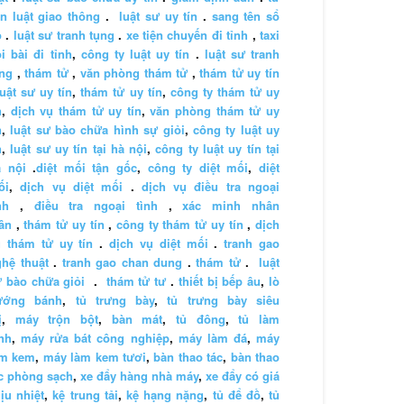
n luật giao thông
.
luật sư uy tín
.
sang tên sổ
ỏ
.
luật sư tranh tụng
.
xe tiện chuyến đi tỉnh
,
taxi
i bài đi tỉnh
,
công ty luật uy tín
.
luật sư tranh
ng
,
thám tử
,
văn phòng thám tử
,
thám tử uy tín
luật sư uy tín
,
thám tử uy tín
,
công ty thám tử uy
n
,
dịch vụ thám tử uy tín
,
văn phòng thám tử uy
n
,
luật sư bào chữa hình sự giỏi
,
công ty luật uy
n
,
luật sư uy tín tại hà nội
,
công ty luật uy tín tại
à nội
.
diệt mối tận gốc
,
công ty diệt mối
,
diệt
ối
,
dịch vụ diệt mối
.
dịch vụ điều tra ngoại
nh
,
điều tra ngoại tình
,
xác minh nhân
ân
,
thám tử uy tín
,
công ty thám tử uy tín
,
dịch
 thám tử uy tín
.
dịch vụ diệt mối
.
tranh gao
hệ thuật
.
tranh gao chan dung
.
thám tử
.
luật
 bào chữa giỏi
.
thám tử tư
.
thiết bị bếp âu
,
lò
ướng bánh
,
tủ trưng bày
,
tủ trưng bày siêu
ị
,
máy trộn bột
,
bàn mát
,
tủ đông
,
tủ làm
nh
,
máy rửa bát công nghiệp
,
máy làm đá
,
máy
àm kem
,
máy làm kem tươi
,
bàn thao tác
,
bàn thao
c phòng sạch
,
xe đẩy hàng nhà máy
,
xe đẩy có giá
ịu nhiệt
,
kệ trung tải
,
kệ hạng nặng
,
tủ để đồ
,
tủ