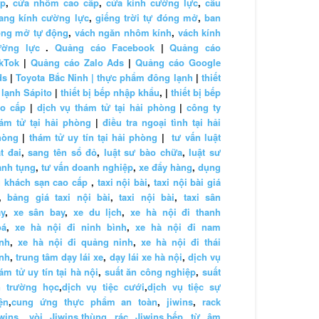
ấp
,
cửa nhôm cao cấp
,
cửa kính cường lực
,
cầu
ang kính cường lực
,
giếng trời tự đóng mở
,
ban
ông mở tự động
,
vách ngăn nhôm kính
,
vách kính
ường lực
.
Quảng cáo Facebook
|
Quảng cáo
kTok
|
Quảng cáo Zalo Ads
|
Quảng cáo Google
ds
|
Toyota Bắc Ninh |
thực phẩm đông lạnh
|
thiết
 lạnh Sápito
|
thiết bị bếp nhập khẩu
, |
thiết bị bếp
ao cấp
|
dịch vụ thám tử tại hải phòng
|
công ty
ám tử tại hải phòng
|
điều tra ngoại tình tại hải
hòng
|
thám tử uy tín tại hải phòng
|
tư vấn luật
t đai
,
sang tên sổ đỏ
,
luật sư bào chữa
,
luật sư
anh tụng
,
tư vấn doanh nghiệp
,
xe đẩy hàng
,
dụng
 khách sạn cao cấp
,
taxi nội bài
,
taxi nội bài giá
,
bảng giá taxi nội bài
,
taxi nội bài
,
taxi sân
y
,
xe sân bay
,
xe du lịch
,
xe hà nội đi thanh
oá
,
xe hà nội đi ninh bình
,
xe hà nội đi nam
nh
,
xe hà nội đi quảng ninh
,
xe hà nội đi thái
nh
,
trung tâm dạy lái xe
,
dạy lái xe hà nội
,
dịch vụ
ám tử uy tín tại hà nội
,
suất ăn công nghiệp
,
suất
n trường học
,
dịch vụ tiệc cưới
,
dịch vụ tiệc sự
ện
,
cung ứng thực phẩm an toàn
,
jiwins
,
rack
wins
,
vòi Jiwins
,
thùng rác Jiwins
,
bếp từ âm