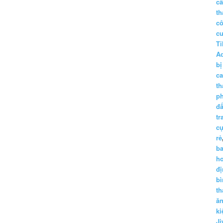
c
th
c
c
Ti
A
bị
c
th
p
đấ
tr
cụ
rẻ
ba
h
đị
bì
th
ă
ki
Ji