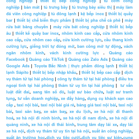
công nghiệp
|
thiết bị bếp công nghiệp
|
tủ cơm công
nghiệp
|
bàn mát
|
tủ trưng bày
|
tủ trưng bày siêu thị
|
máy làm
đá viên công nghiệp
|
tủ đông lạnh
|
kệ bếp inox
|
thiết bị quầy
bar
|
thiết bị chế biến thực phẩm
|
thiết bị pha chế cà phê
|
máy
rửa bát băng chuyền
|
máy rửa bát công nghiệp
|
thiết bị bếp
âu
|
thiết kế quầy bar inox
,
nhôm kính cao cấp
,
cửa nhôm kính
cao cấp
,
cửa nhôm cao cấp
,
cửa kính cường lực
,
cầu thang kính
cường lực
,
giếng trời tự đóng mở
,
ban công mở tự động
,
vách
ngăn nhôm kính
,
vách kính cường lực
.
Quảng cáo
Facebook
|
Quảng cáo TikTok
|
Quảng cáo Zalo Ads
|
Quảng cáo
Google Ads
|
Toyota Bắc Ninh |
thực phẩm đông lạnh
|
thiết bị
lạnh Sápito
|
thiết bị bếp nhập khẩu
, |
thiết bị bếp cao cấp
|
dịch
vụ thám tử tại hải phòng
|
công ty thám tử tại hải phòng
|
điều tra
ngoại tình tại hải phòng
|
thám tử uy tín tại hải phòng
|
tư vấn
luật đất đai
,
sang tên sổ đỏ
,
luật sư bào chữa
,
luật sư tranh
tụng
,
tư vấn doanh nghiệp
,
xe đẩy hàng
,
dụng cụ khách sạn cao
cấp
,
taxi nội bài
,
taxi nội bài giá rẻ
,
bảng giá taxi nội bài
,
taxi nội
bài
,
taxi sân bay
,
xe sân bay
,
xe du lịch
,
xe hà nội đi thanh
hoá
,
xe hà nội đi ninh bình
,
xe hà nội đi nam định
,
xe hà nội đi
quảng ninh
,
xe hà nội đi thái bình
,
trung tâm dạy lái xe
,
dạy lái
xe hà nội
,
dịch vụ thám tử uy tín tại hà nội
,
suất ăn công nghiệp
,
suất ăn trường học
,
dịch vụ tiệc cưới
,
dịch vụ tiệc sự kiện
,
cung