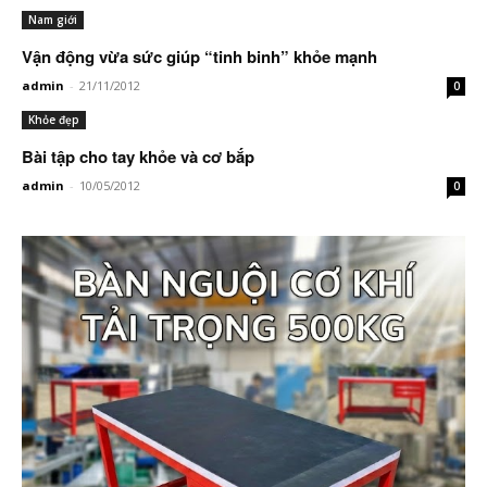
Nam giới
Vận động vừa sức giúp “tinh binh” khỏe mạnh
admin
-
21/11/2012
0
Khỏe đẹp
Bài tập cho tay khỏe và cơ bắp
admin
-
10/05/2012
0