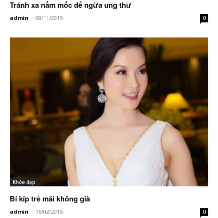
Tránh xa nấm mốc để ngừa ung thư
admin
-
08/11/2015
0
Khỏe đẹp
Bí kíp trẻ mãi không già
admin
-
16/02/2015
0