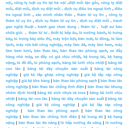
nội
,
công ty luật uy tín tại hà nội
.
diệt mối tận gốc
,
công ty diệt
mối
,
diệt mối
,
dịch vụ diệt mối
.
dịch vụ điều tra ngoại tình
,
điều
tra ngoại tình
,
xác minh nhân thân
,
thám tử uy tín
,
công ty
thám tử uy tín
,
dịch vụ thám tử uy tín
.
dịch vụ diệt mối
.
tranh
gao nghệ thuật
.
tranh gao chan dung
.
thám tử
.
luật sư bào
chữa giỏi
.
thám tử tư
.
thiết bị bếp âu
,
lò nướng bánh
,
tủ trưng
bày
,
tủ trưng bày siêu thị
,
máy trộn bột
,
bàn mát
,
tủ đông
,
tủ làm
lạnh
,
máy rửa bát công nghiệp
,
máy làm đá
,
máy làm kem
,
máy
làm kem tươi
,
bàn thao tác
,
bàn thao tác phòng sạch
,
xe đẩy
hàng nhà máy
,
xe đẩy có giá chịu nhiệt
,
kệ trung tải
,
kệ hạng
nặng
,
tủ để đồ
,
tủ phòng sạch
,
băng tải lưới chịu nhiệt
|
băng tải
con lăn
|
băng tải dây chuyền sản xuất
|
băng tải công
nghiệp
|
giá kệ lắp ghép công nghiệp
|
giá kệ lắp ráp công
nghiệp
|
giá kệ kho hàng
|
bàn thao tác phòng sạch
|
bàn thao tác
công nghiệp
|
bàn thao tác chống tĩnh điện
|
bàn thao tác khung
nhôm định hình
|
băng tải xích nhựa và inox
|
băng tải lưới chịu
nhiệt
|
băng tải con lăn
|
băng tải dây chuyền sản xuất
|
băng tải
công nghiệp
|
giá kệ công nghiệp
|
giá kệ lắp ráp công
nghiệp
|
bàn thao tác phòng sạch
|
bàn thao tác công
nghiệp
|
bàn thao tác chống tĩnh điện
|
kệ trung tải
|
kệ hạng
nặng
|
bàn thao tác đa năng
|
lò hấp nướng đa năng
|
lò nướng