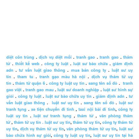
diệt côn trùng
.
dịch vụ diệt mối
.
tranh gao
.
tranh gao
.
thám
tử
.
thiết kế web
.
công ty luật
.
luật sư bào chữa
.
giám định
adn
.
tư vấn luật giao thông
.
mua bán công ty
.
luật sư uy
tín
.
tham tu
.
tranh gạo màu hà nội
.
dịch vụ thám tử uy
tín
.
thám tử quận 6
.
công ty luật uy tín
.
sang tên sổ đỏ
.
tranh
gao việt
.
tranh gao mau
.
luật sư doanh nghiệp
.
luật sư hình sự
giỏi
.
công ty luật
.
luật sư bào chữa uy tín
.
giám định adn
.
tư
vấn luật giao thông
.
luật sư uy tín
.
sang tên sổ đỏ
.
luật sư
tranh tụng
.
xe tiện chuyến đi tỉnh
,
taxi nội bài đi tỉnh
,
công ty
luật uy tín
.
luật sư tranh tụng
,
thám tử
,
văn phòng thám
tử
,
thám tử uy tín .
luật sư uy tín
,
thám tử uy tín
,
công ty thám tử
uy tín
,
dịch vụ thám tử uy tín
,
văn phòng thám tử uy tín
,
luật sư
bào chữa hình sự giỏi
,
công ty luật uy tín
,
luật sư uy tín tại hà