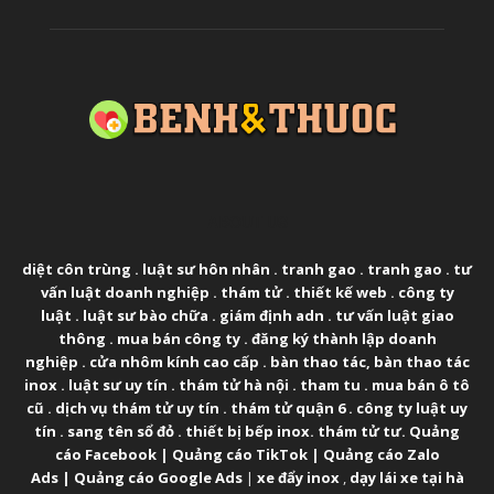
ABOUT US
diệt côn trùng
.
luật sư hôn nhân
.
tranh gao
.
tranh gao
.
tư
vấn luật doanh nghiệp
.
thám tử
.
thiết kế web
.
công ty
luật
.
luật sư bào chữa
.
giám định adn
.
tư vấn luật giao
thông
.
mua bán công ty
.
đăng ký thành lập doanh
nghiệp
.
cửa nhôm kính cao cấp
.
bàn thao tác
,
bàn thao tác
inox
.
luật sư uy tín
.
thám tử hà nội
.
tham tu
.
mua bán ô tô
cũ
.
dịch vụ thám tử uy tín
.
thám tử quận 6
.
công ty luật uy
tín
.
sang tên sổ đỏ
.
thiết bị bếp inox
.
thám tử tư
.
Quảng
cáo Facebook
|
Quảng cáo TikTok
|
Quảng cáo Zalo
Ads
|
Quảng cáo Google Ads
|
xe đẩy inox
,
dạy lái xe tại hà