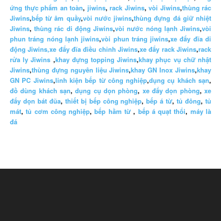
ứng thực phẩm an toàn
,
jiwins
,
rack Jiwins
,
vòi Jiwins
,
thùng rác
Jiwins
,
bếp từ âm quầy
,
vòi nước jiwins
,
thùng đựng đá giữ nhiệt
Jiwins
,
thùng rác di động Jiwins
,
vòi nước nóng lạnh Jiwins
,
vòi
phun tráng nóng lạnh jiwins
,
vòi phun tráng jiwins
,
xe đẩy đĩa di
động Jiwins,
xe đẩy đĩa điều chỉnh Jiwins
,
xe đẩy rack Jiwins
,
rack
rửa ly Jiwins
,
khay đựng topping Jiwins
,
khay phục vụ chữ nhật
Jiwins
,
thùng đựng nguyên liệu Jiwins
,
khay GN Inox Jiwins
,
khay
GN PC Jiwins
,
linh kiện bếp từ công nghiệp
,
dụng cụ khách sạn
,
đồ dùng khách sạn
,
dụng cụ dọn phòng
,
xe đẩy dọn phòng
,
xe
đẩy dọn bát đũa
,
thiết bị bếp công nghiệp
,
bếp á từ
,
tủ đông
,
tủ
mát
,
tủ cơm công nghiệp
,
bếp hầm từ
,
bếp á quạt thổi
,
máy là
đá