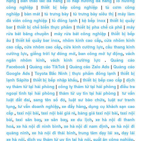
nặng
|
bàn thao tác đa năng
|
lò hấp nướng đa năng
|
lò nướng
công nghiệp
|
thiết bị bếp công nghiệp
|
tủ cơm công
nghiệp
|
bàn mát
|
tủ trưng bày
|
tủ trưng bày siêu thị
|
máy làm
đá viên công nghiệp
|
tủ đông lạnh
|
kệ bếp inox
|
thiết bị quầy
bar
|
thiết bị chế biến thực phẩm
|
thiết bị pha chế cà phê
|
máy
rửa bát băng chuyền
|
máy rửa bát công nghiệp
|
thiết bị bếp
âu
|
thiết kế quầy bar inox
,
nhôm kính cao cấp
,
cửa nhôm kính
cao cấp
,
cửa nhôm cao cấp
,
cửa kính cường lực
,
cầu thang kính
cường lực
,
giếng trời tự đóng mở
,
ban công mở tự động
,
vách
ngăn nhôm kính
,
vách kính cường lực
.
Quảng cáo
Facebook
|
Quảng cáo TikTok
|
Quảng cáo Zalo Ads
|
Quảng cáo
Google Ads
|
Toyota Bắc Ninh |
thực phẩm đông lạnh
|
thiết bị
lạnh Sápito
|
thiết bị bếp nhập khẩu
, |
thiết bị bếp cao cấp
|
dịch
vụ thám tử tại hải phòng
|
công ty thám tử tại hải phòng
|
điều tra
ngoại tình tại hải phòng
|
thám tử uy tín tại hải phòng
|
tư vấn
luật đất đai
,
sang tên sổ đỏ
,
luật sư bào chữa
,
luật sư tranh
tụng
,
tư vấn doanh nghiệp
,
xe đẩy hàng
,
dụng cụ khách sạn cao
cấp
,
taxi nội bài
,
taxi nội bài giá rẻ
,
bảng giá taxi nội bài
,
taxi nội
bài
,
taxi sân bay
,
xe sân bay
,
xe du lịch
,
xe hà nội đi thanh
hoá
,
xe hà nội đi ninh bình
,
xe hà nội đi nam định
,
xe hà nội đi
quảng ninh
,
xe hà nội đi thái bình
,
trung tâm dạy lái xe
,
dạy lái
xe hà nội
,
dịch vụ thám tử uy tín tại hà nội
,
suất ăn công nghiệp
,