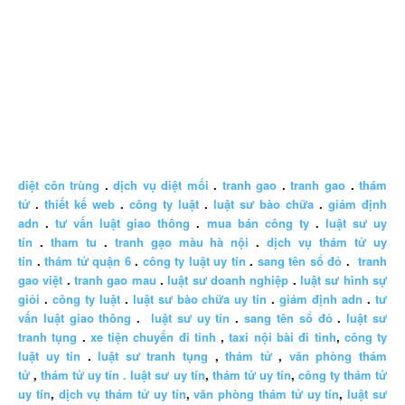
diệt côn trùng
.
dịch vụ diệt mối
.
tranh gao
.
tranh gao
.
thám
tử
.
thiết kế web
.
công ty luật
.
luật sư bào chữa
.
giám định
adn
.
tư vấn luật giao thông
.
mua bán công ty
.
luật sư uy
tín
.
tham tu
.
tranh gạo màu hà nội
.
dịch vụ thám tử uy
tín
.
thám tử quận 6
.
công ty luật uy tín
.
sang tên sổ đỏ
.
tranh
gao việt
.
tranh gao mau
.
luật sư doanh nghiệp
.
luật sư hình sự
giỏi
.
công ty luật
.
luật sư bào chữa uy tín
.
giám định adn
.
tư
vấn luật giao thông
.
luật sư uy tín
.
sang tên sổ đỏ
.
luật sư
tranh tụng
.
xe tiện chuyến đi tỉnh
,
taxi nội bài đi tỉnh
,
công ty
luật uy tín
.
luật sư tranh tụng
,
thám tử
,
văn phòng thám
tử
,
thám tử uy tín .
luật sư uy tín
,
thám tử uy tín
,
công ty thám tử
uy tín
,
dịch vụ thám tử uy tín
,
văn phòng thám tử uy tín
,
luật sư