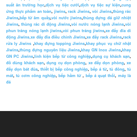
suất ăn trường học
,
dịch vụ tiệc cưới
,
dịch vụ tiệc sự kiện
,
cung
ứng thực phẩm an toàn
,
jiwins
,
rack Jiwins
,
vòi Jiwins
,
thùng rác
Jiwins
,
bếp từ âm quầy
,
vòi nước jiwins
,
thùng đựng đá giữ nhiệt
Jiwins
,
thùng rác di động Jiwins
,
vòi nước nóng lạnh Jiwins
,
vòi
phun tráng nóng lạnh jiwins
,
vòi phun tráng jiwins
,
xe đẩy đĩa di
động Jiwins,
xe đẩy đĩa điều chỉnh Jiwins
,
xe đẩy rack Jiwins
,
rack
rửa ly Jiwins
,
khay đựng topping Jiwins
,
khay phục vụ chữ nhật
Jiwins
,
thùng đựng nguyên liệu Jiwins
,
khay GN Inox Jiwins
,
khay
GN PC Jiwins
,
linh kiện bếp từ công nghiệp
,
dụng cụ khách sạn
,
đồ dùng khách sạn
,
dụng cụ dọn phòng
,
xe đẩy dọn phòng
,
xe
đẩy dọn bát đũa
,
thiết bị bếp công nghiệp
,
bếp á từ
,
tủ đông
,
tủ
mát
,
tủ cơm công nghiệp
,
bếp hầm từ
,
bếp á quạt thổi
,
máy là
đá