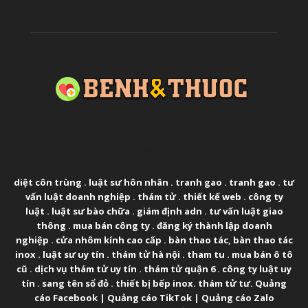
ABOUT US
diệt côn trùng
.
luật sư hôn nhân
.
tranh gao
.
tranh gao
.
tư
vấn luật doanh nghiệp
.
thám tử
.
thiết kế web
.
công ty
luật
.
luật sư bào chữa
.
giám định adn
.
tư vấn luật giao
thông
.
mua bán công ty
.
đăng ký thành lập doanh
nghiệp
.
cửa nhôm kính cao cấp
.
bàn thao tác
,
bàn thao tác
inox
.
luật sư uy tín
.
thám tử hà nội
.
tham tu
.
mua bán ô tô
cũ
.
dịch vụ thám tử uy tín
.
thám tử quận 6
.
công ty luật uy
tín
.
sang tên sổ đỏ
.
thiết bị bếp inox
.
thám tử tư
.
Quảng
cáo Facebook
|
Quảng cáo TikTok
|
Quảng cáo Zalo