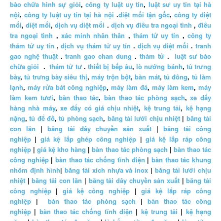
bào chữa hình sự giỏi
,
công ty luật uy tín
,
luật sư uy tín tại hà
nội
,
công ty luật uy tín tại hà nội
.
diệt mối tận gốc
,
công ty diệt
mối
,
diệt mối
,
dịch vụ diệt mối
.
dịch vụ điều tra ngoại tình
,
điều
tra ngoại tình
,
xác minh nhân thân
,
thám tử uy tín
,
công ty
thám tử uy tín
,
dịch vụ thám tử uy tín
.
dịch vụ diệt mối
.
tranh
gao nghệ thuật
.
tranh gao chan dung
.
thám tử
.
luật sư bào
chữa giỏi
.
thám tử tư
.
thiết bị bếp âu
,
lò nướng bánh
,
tủ trưng
bày
,
tủ trưng bày siêu thị
,
máy trộn bột
,
bàn mát
,
tủ đông
,
tủ làm
lạnh
,
máy rửa bát công nghiệp
,
máy làm đá
,
máy làm kem
,
máy
làm kem tươi
,
bàn thao tác
,
bàn thao tác phòng sạch
,
xe đẩy
hàng nhà máy
,
xe đẩy có giá chịu nhiệt
,
kệ trung tải
,
kệ hạng
nặng
,
tủ để đồ
,
tủ phòng sạch
,
băng tải lưới chịu nhiệt
|
băng tải
con lăn
|
băng tải dây chuyền sản xuất
|
băng tải công
nghiệp
|
giá kệ lắp ghép công nghiệp
|
giá kệ lắp ráp công
nghiệp
|
giá kệ kho hàng
|
bàn thao tác phòng sạch
|
bàn thao tác
công nghiệp
|
bàn thao tác chống tĩnh điện
|
bàn thao tác khung
nhôm định hình
|
băng tải xích nhựa và inox
|
băng tải lưới chịu
nhiệt
|
băng tải con lăn
|
băng tải dây chuyền sản xuất
|
băng tải
công nghiệp
|
giá kệ công nghiệp
|
giá kệ lắp ráp công
nghiệp
|
bàn thao tác phòng sạch
|
bàn thao tác công
nghiệp
|
bàn thao tác chống tĩnh điện
|
kệ trung tải
|
kệ hạng