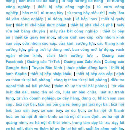
nặng
|
bàn thao tác đa năng
|
lò hấp nướng đa năng
|
lò nướng
công nghiệp
|
thiết bị bếp công nghiệp
|
tủ cơm công
nghiệp
|
bàn mát
|
tủ trưng bày
|
tủ trưng bày siêu thị
|
máy làm
đá viên công nghiệp
|
tủ đông lạnh
|
kệ bếp inox
|
thiết bị quầy
bar
|
thiết bị chế biến thực phẩm
|
thiết bị pha chế cà phê
|
máy
rửa bát băng chuyền
|
máy rửa bát công nghiệp
|
thiết bị bếp
âu
|
thiết kế quầy bar inox
,
nhôm kính cao cấp
,
cửa nhôm kính
cao cấp
,
cửa nhôm cao cấp
,
cửa kính cường lực
,
cầu thang kính
cường lực
,
giếng trời tự đóng mở
,
ban công mở tự động
,
vách
ngăn nhôm kính
,
vách kính cường lực
.
Quảng cáo
Facebook
|
Quảng cáo TikTok
|
Quảng cáo Zalo Ads
|
Quảng cáo
Google Ads
|
Toyota Bắc Ninh |
thực phẩm đông lạnh
|
thiết bị
lạnh Sápito
|
thiết bị bếp nhập khẩu
, |
thiết bị bếp cao cấp
|
dịch
vụ thám tử tại hải phòng
|
công ty thám tử tại hải phòng
|
điều tra
ngoại tình tại hải phòng
|
thám tử uy tín tại hải phòng
|
tư vấn
luật đất đai
,
sang tên sổ đỏ
,
luật sư bào chữa
,
luật sư tranh
tụng
,
tư vấn doanh nghiệp
,
xe đẩy hàng
,
dụng cụ khách sạn cao
cấp
,
taxi nội bài
,
taxi nội bài giá rẻ
,
bảng giá taxi nội bài
,
taxi nội
bài
,
taxi sân bay
,
xe sân bay
,
xe du lịch
,
xe hà nội đi thanh
hoá
,
xe hà nội đi ninh bình
,
xe hà nội đi nam định
,
xe hà nội đi
quảng ninh
,
xe hà nội đi thái bình
,
trung tâm dạy lái xe
,
dạy lái
xe hà nội
,
dịch vụ thám tử uy tín tại hà nội
,
suất ăn công nghiệp
,