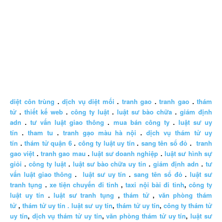
diệt côn trùng
.
dịch vụ diệt mối
.
tranh gao
.
tranh gao
.
thám
tử
.
thiết kế web
.
công ty luật
.
luật sư bào chữa
.
giám định
adn
.
tư vấn luật giao thông
.
mua bán công ty
.
luật sư uy
tín
.
tham tu
.
tranh gạo màu hà nội
.
dịch vụ thám tử uy
tín
.
thám tử quận 6
.
công ty luật uy tín
.
sang tên sổ đỏ
.
tranh
gao việt
.
tranh gao mau
.
luật sư doanh nghiệp
.
luật sư hình sự
giỏi
.
công ty luật
.
luật sư bào chữa uy tín
.
giám định adn
.
tư
vấn luật giao thông
.
luật sư uy tín
.
sang tên sổ đỏ
.
luật sư
tranh tụng
.
xe tiện chuyến đi tỉnh
,
taxi nội bài đi tỉnh
,
công ty
luật uy tín
.
luật sư tranh tụng
,
thám tử
,
văn phòng thám
tử
,
thám tử uy tín .
luật sư uy tín
,
thám tử uy tín
,
công ty thám tử
uy tín
,
dịch vụ thám tử uy tín
,
văn phòng thám tử uy tín
,
luật sư