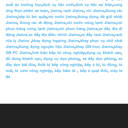
suất ăn trường học
,
dịch vụ tiệc cưới
,
dịch vụ tiệc sự kiện
,
cung
ứng thực phẩm an toàn
,
jiwins
,
rack Jiwins
,
vòi Jiwins
,
thùng rác
Jiwins
,
bếp từ âm quầy
,
vòi nước jiwins
,
thùng đựng đá giữ nhiệt
Jiwins
,
thùng rác di động Jiwins
,
vòi nước nóng lạnh Jiwins
,
vòi
phun tráng nóng lạnh jiwins
,
vòi phun tráng jiwins
,
xe đẩy đĩa di
động Jiwins,
xe đẩy đĩa điều chỉnh Jiwins
,
xe đẩy rack Jiwins
,
rack
rửa ly Jiwins
,
khay đựng topping Jiwins
,
khay phục vụ chữ nhật
Jiwins
,
thùng đựng nguyên liệu Jiwins
,
khay GN Inox Jiwins
,
khay
GN PC Jiwins
,
linh kiện bếp từ công nghiệp
,
dụng cụ khách sạn
,
đồ dùng khách sạn
,
dụng cụ dọn phòng
,
xe đẩy dọn phòng
,
xe
đẩy dọn bát đũa
,
thiết bị bếp công nghiệp
,
bếp á từ
,
tủ đông
,
tủ
mát
,
tủ cơm công nghiệp
,
bếp hầm từ
,
bếp á quạt thổi
,
máy là
đá