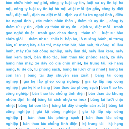
bào chữa hình sự giỏi
,
công ty luật uy tín
,
luật sư uy tín tại hà
nội
,
công ty luật uy tín tại hà nội
.
diệt mối tận gốc
,
công ty diệt
mối
,
diệt mối
,
dịch vụ diệt mối
.
dịch vụ điều tra ngoại tình
,
điều
tra ngoại tình
,
xác minh nhân thân
,
thám tử uy tín
,
công ty
thám tử uy tín
,
dịch vụ thám tử uy tín
.
dịch vụ diệt mối
.
tranh
gao nghệ thuật
.
tranh gao chan dung
.
thám tử
.
luật sư bào
chữa giỏi
.
thám tử tư
.
thiết bị bếp âu
,
lò nướng bánh
,
tủ trưng
bày
,
tủ trưng bày siêu thị
,
máy trộn bột
,
bàn mát
,
tủ đông
,
tủ làm
lạnh
,
máy rửa bát công nghiệp
,
máy làm đá
,
máy làm kem
,
máy
làm kem tươi
,
bàn thao tác
,
bàn thao tác phòng sạch
,
xe đẩy
hàng nhà máy
,
xe đẩy có giá chịu nhiệt
,
kệ trung tải
,
kệ hạng
nặng
,
tủ để đồ
,
tủ phòng sạch
,
băng tải lưới chịu nhiệt
|
băng tải
con lăn
|
băng tải dây chuyền sản xuất
|
băng tải công
nghiệp
|
giá kệ lắp ghép công nghiệp
|
giá kệ lắp ráp công
nghiệp
|
giá kệ kho hàng
|
bàn thao tác phòng sạch
|
bàn thao tác
công nghiệp
|
bàn thao tác chống tĩnh điện
|
bàn thao tác khung
nhôm định hình
|
băng tải xích nhựa và inox
|
băng tải lưới chịu
nhiệt
|
băng tải con lăn
|
băng tải dây chuyền sản xuất
|
băng tải
công nghiệp
|
giá kệ công nghiệp
|
giá kệ lắp ráp công
nghiệp
|
bàn thao tác phòng sạch
|
bàn thao tác công
nghiệp
|
bàn thao tác chống tĩnh điện
|
kệ trung tải
|
kệ hạng