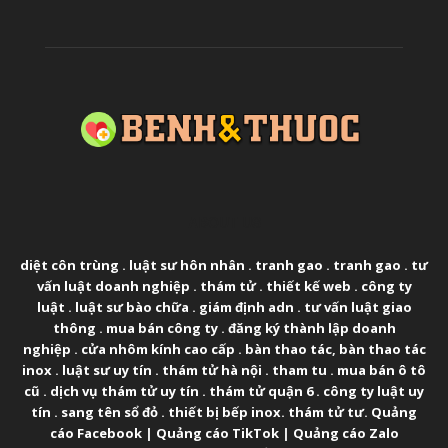
ABOUT US
diệt côn trùng
.
luật sư hôn nhân
.
tranh gao
.
tranh gao
.
tư
vấn luật doanh nghiệp
.
thám tử
.
thiết kế web
.
công ty
luật
.
luật sư bào chữa
.
giám định adn
.
tư vấn luật giao
thông
.
mua bán công ty
.
đăng ký thành lập doanh
nghiệp
.
cửa nhôm kính cao cấp
.
bàn thao tác
,
bàn thao tác
inox
.
luật sư uy tín
.
thám tử hà nội
.
tham tu
.
mua bán ô tô
cũ
.
dịch vụ thám tử uy tín
.
thám tử quận 6
.
công ty luật uy
tín
.
sang tên sổ đỏ
.
thiết bị bếp inox
.
thám tử tư
.
Quảng
cáo Facebook
|
Quảng cáo TikTok
|
Quảng cáo Zalo