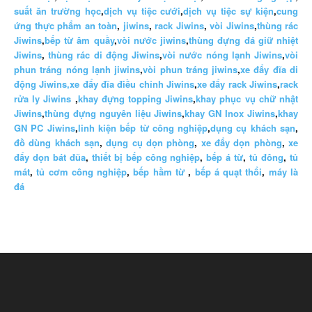
suất ăn trường học
,
dịch vụ tiệc cưới
,
dịch vụ tiệc sự kiện
,
cung
ứng thực phẩm an toàn
,
jiwins
,
rack Jiwins
,
vòi Jiwins
,
thùng rác
Jiwins
,
bếp từ âm quầy
,
vòi nước jiwins
,
thùng đựng đá giữ nhiệt
Jiwins
,
thùng rác di động Jiwins
,
vòi nước nóng lạnh Jiwins
,
vòi
phun tráng nóng lạnh jiwins
,
vòi phun tráng jiwins
,
xe đẩy đĩa di
động Jiwins,
xe đẩy đĩa điều chỉnh Jiwins
,
xe đẩy rack Jiwins
,
rack
rửa ly Jiwins
,
khay đựng topping Jiwins
,
khay phục vụ chữ nhật
Jiwins
,
thùng đựng nguyên liệu Jiwins
,
khay GN Inox Jiwins
,
khay
GN PC Jiwins
,
linh kiện bếp từ công nghiệp
,
dụng cụ khách sạn
,
đồ dùng khách sạn
,
dụng cụ dọn phòng
,
xe đẩy dọn phòng
,
xe
đẩy dọn bát đũa
,
thiết bị bếp công nghiệp
,
bếp á từ
,
tủ đông
,
tủ
mát
,
tủ cơm công nghiệp
,
bếp hầm từ
,
bếp á quạt thổi
,
máy là
đá