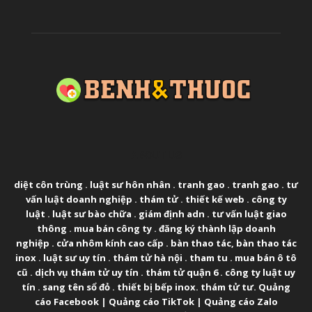
ABOUT US
diệt côn trùng
.
luật sư hôn nhân
.
tranh gao
.
tranh gao
.
tư
vấn luật doanh nghiệp
.
thám tử
.
thiết kế web
.
công ty
luật
.
luật sư bào chữa
.
giám định adn
.
tư vấn luật giao
thông
.
mua bán công ty
.
đăng ký thành lập doanh
nghiệp
.
cửa nhôm kính cao cấp
.
bàn thao tác
,
bàn thao tác
inox
.
luật sư uy tín
.
thám tử hà nội
.
tham tu
.
mua bán ô tô
cũ
.
dịch vụ thám tử uy tín
.
thám tử quận 6
.
công ty luật uy
tín
.
sang tên sổ đỏ
.
thiết bị bếp inox
.
thám tử tư
.
Quảng
cáo Facebook
|
Quảng cáo TikTok
|
Quảng cáo Zalo