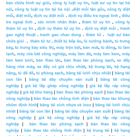
bào chữa hình sự giỏi
,
công ty luật uy tín
,
luật sư uy tín tại hà
nội
,
công ty luật uy tín tại hà nội
.
diệt mối tận gốc
,
công ty diệt
mối
,
diệt mối
,
dịch vụ diệt mối
.
dịch vụ điều tra ngoại tình
,
điều
tra ngoại tình
,
xác minh nhân thân
,
thám tử uy tín
,
công ty
thám tử uy tín
,
dịch vụ thám tử uy tín
.
dịch vụ diệt mối
.
tranh
gao nghệ thuật
.
tranh gao chan dung
.
thám tử
.
luật sư bào
chữa giỏi
.
thám tử tư
.
thiết bị bếp âu
,
lò nướng bánh
,
tủ trưng
bày
,
tủ trưng bày siêu thị
,
máy trộn bột
,
bàn mát
,
tủ đông
,
tủ làm
lạnh
,
máy rửa bát công nghiệp
,
máy làm đá
,
máy làm kem
,
máy
làm kem tươi
,
bàn thao tác
,
bàn thao tác phòng sạch
,
xe đẩy
hàng nhà máy
,
xe đẩy có giá chịu nhiệt
,
kệ trung tải
,
kệ hạng
nặng
,
tủ để đồ
,
tủ phòng sạch
,
băng tải lưới chịu nhiệt
|
băng tải
con lăn
|
băng tải dây chuyền sản xuất
|
băng tải công
nghiệp
|
giá kệ lắp ghép công nghiệp
|
giá kệ lắp ráp công
nghiệp
|
giá kệ kho hàng
|
bàn thao tác phòng sạch
|
bàn thao tác
công nghiệp
|
bàn thao tác chống tĩnh điện
|
bàn thao tác khung
nhôm định hình
|
băng tải xích nhựa và inox
|
băng tải lưới chịu
nhiệt
|
băng tải con lăn
|
băng tải dây chuyền sản xuất
|
băng tải
công nghiệp
|
giá kệ công nghiệp
|
giá kệ lắp ráp công
nghiệp
|
bàn thao tác phòng sạch
|
bàn thao tác công
nghiệp
|
bàn thao tác chống tĩnh điện
|
kệ trung tải
|
kệ hạng