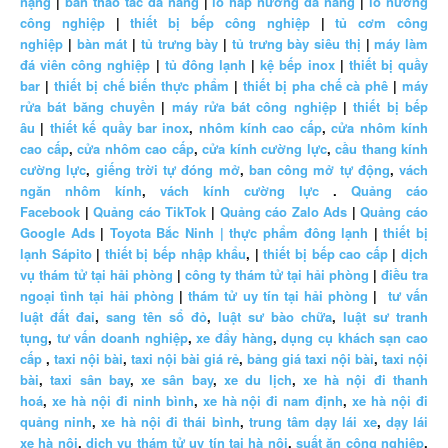
nặng
|
bàn thao tác đa năng
|
lò hấp nướng đa năng
|
lò nướng
công nghiệp
|
thiết bị bếp công nghiệp
|
tủ cơm công
nghiệp
|
bàn mát
|
tủ trưng bày
|
tủ trưng bày siêu thị
|
máy làm
đá viên công nghiệp
|
tủ đông lạnh
|
kệ bếp inox
|
thiết bị quầy
bar
|
thiết bị chế biến thực phẩm
|
thiết bị pha chế cà phê
|
máy
rửa bát băng chuyền
|
máy rửa bát công nghiệp
|
thiết bị bếp
âu
|
thiết kế quầy bar inox
,
nhôm kính cao cấp
,
cửa nhôm kính
cao cấp
,
cửa nhôm cao cấp
,
cửa kính cường lực
,
cầu thang kính
cường lực
,
giếng trời tự đóng mở
,
ban công mở tự động
,
vách
ngăn nhôm kính
,
vách kính cường lực
.
Quảng cáo
Facebook
|
Quảng cáo TikTok
|
Quảng cáo Zalo Ads
|
Quảng cáo
Google Ads
|
Toyota Bắc Ninh |
thực phẩm đông lạnh
|
thiết bị
lạnh Sápito
|
thiết bị bếp nhập khẩu
, |
thiết bị bếp cao cấp
|
dịch
vụ thám tử tại hải phòng
|
công ty thám tử tại hải phòng
|
điều tra
ngoại tình tại hải phòng
|
thám tử uy tín tại hải phòng
|
tư vấn
luật đất đai
,
sang tên sổ đỏ
,
luật sư bào chữa
,
luật sư tranh
tụng
,
tư vấn doanh nghiệp
,
xe đẩy hàng
,
dụng cụ khách sạn cao
cấp
,
taxi nội bài
,
taxi nội bài giá rẻ
,
bảng giá taxi nội bài
,
taxi nội
bài
,
taxi sân bay
,
xe sân bay
,
xe du lịch
,
xe hà nội đi thanh
hoá
,
xe hà nội đi ninh bình
,
xe hà nội đi nam định
,
xe hà nội đi
quảng ninh
,
xe hà nội đi thái bình
,
trung tâm dạy lái xe
,
dạy lái
xe hà nội
,
dịch vụ thám tử uy tín tại hà nội
,
suất ăn công nghiệp
,