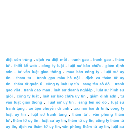
diệt côn trùng
.
dịch vụ diệt mối
.
tranh gao
.
tranh gao
.
thám
tử
.
thiết kế web
.
công ty luật
.
luật sư bào chữa
.
giám định
adn
.
tư vấn luật giao thông
.
mua bán công ty
.
luật sư uy
tín
.
tham tu
.
tranh gạo màu hà nội
.
dịch vụ thám tử uy
tín
.
thám tử quận 6
.
công ty luật uy tín
.
sang tên sổ đỏ
.
tranh
gao việt
.
tranh gao mau
.
luật sư doanh nghiệp
.
luật sư hình sự
giỏi
.
công ty luật
.
luật sư bào chữa uy tín
.
giám định adn
.
tư
vấn luật giao thông
.
luật sư uy tín
.
sang tên sổ đỏ
.
luật sư
tranh tụng
.
xe tiện chuyến đi tỉnh
,
taxi nội bài đi tỉnh
,
công ty
luật uy tín
.
luật sư tranh tụng
,
thám tử
,
văn phòng thám
tử
,
thám tử uy tín .
luật sư uy tín
,
thám tử uy tín
,
công ty thám tử
uy tín
,
dịch vụ thám tử uy tín
,
văn phòng thám tử uy tín
,
luật sư