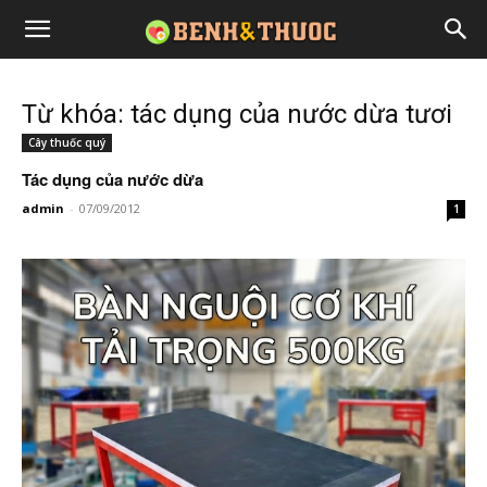
Từ khóa: tác dụng của nước dừa tươi
Cây thuốc quý
Tác dụng của nước dừa
admin
-
07/09/2012
1