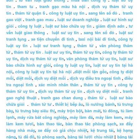
tín
.
tham tu
.
tranh gạo màu hà nội
.
dịch vụ thám tử uy
tín
.
thám tử quận 6
.
công ty luật uy tín
.
sang tên sổ đỏ
.
tranh
gao việt
.
tranh gao mau
.
luật sư doanh nghiệp
.
luật sư hình sự
giỏi
.
công ty luật
.
luật sư bào chữa uy tín
.
giám định adn
.
tư
vấn luật giao thông
.
luật sư uy tín
.
sang tên sổ đỏ
.
luật sư
tranh tụng
.
xe tiện chuyến đi tỉnh
,
taxi nội bài đi tỉnh
,
công ty
luật uy tín
.
luật sư tranh tụng
,
thám tử
,
văn phòng thám
tử
,
thám tử uy tín .
luật sư uy tín
,
thám tử uy tín
,
công ty thám tử
uy tín
,
dịch vụ thám tử uy tín
,
văn phòng thám tử uy tín
,
luật sư
bào chữa hình sự giỏi
,
công ty luật uy tín
,
luật sư uy tín tại hà
nội
,
công ty luật uy tín tại hà nội
.
diệt mối tận gốc
,
công ty diệt
mối
,
diệt mối
,
dịch vụ diệt mối
.
dịch vụ điều tra ngoại tình
,
điều
tra ngoại tình
,
xác minh nhân thân
,
thám tử uy tín
,
công ty
thám tử uy tín
,
dịch vụ thám tử uy tín
.
dịch vụ diệt mối
.
tranh
gao nghệ thuật
.
tranh gao chan dung
.
thám tử
.
luật sư bào
chữa giỏi
.
thám tử tư
.
thiết bị bếp âu
,
lò nướng bánh
,
tủ trưng
bày
,
tủ trưng bày siêu thị
,
máy trộn bột
,
bàn mát
,
tủ đông
,
tủ làm
lạnh
,
máy rửa bát công nghiệp
,
máy làm đá
,
máy làm kem
,
máy
làm kem tươi
,
bàn thao tác
,
bàn thao tác phòng sạch
,
xe đẩy
hàng nhà máy
,
xe đẩy có giá chịu nhiệt
,
kệ trung tải
,
kệ hạng
nặng
,
tủ để đồ
,
tủ phòng sạch
,
băng tải lưới chịu nhiệt
|
băng tải