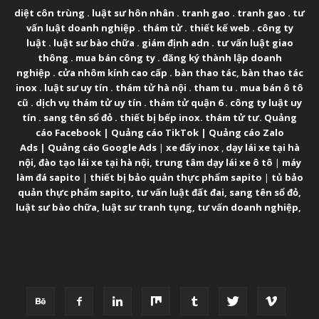
diệt côn trùng
.
luật sư hôn nhân
.
tranh gao
.
tranh gao
.
tư
vấn luật doanh nghiệp
.
thám tử
.
thiết kế web
.
công ty
luật
.
luật sư bào chữa
.
giám định adn
.
tư vấn luật giao
thông
.
mua bán công ty
.
đăng ký thành lập doanh
nghiệp
.
cửa nhôm kính cao cấp
.
bàn thao tác
,
bàn thao tác
inox
.
luật sư uy tín
.
thám tử hà nội
.
tham tu
.
mua bán ô tô
cũ
.
dịch vụ thám tử uy tín
.
thám tử quận 6
.
công ty luật uy
tín
.
sang tên sổ đỏ
.
thiết bị bếp inox
.
thám tử tư
.
Quảng
cáo Facebook
|
Quảng cáo TikTok
|
Quảng cáo Zalo
Ads
|
Quảng cáo Google Ads
|
xe đẩy inox
,
dạy lái xe tại hà
nội
,
đào tạo lái xe tại hà nội
,
trung tâm dạy lái xe ô tô
|
máy
làm đá sapito
|
thiết bị bảo quản thực phẩm sapito
|
tủ bảo
quản thực phẩm sapito
,
tư vấn luật đất đai
,
sang tên sổ đỏ
,
luật sư bào chữa
,
luật sư tranh tụng
,
tư vấn doanh nghiệp
,
FOLLOW US