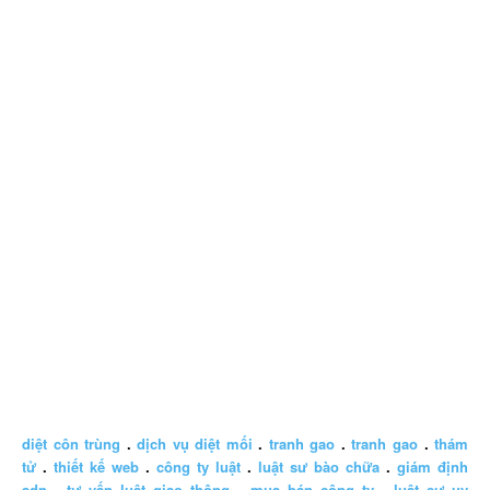
diệt côn trùng
.
dịch vụ diệt mối
.
tranh gao
.
tranh gao
.
thám
tử
.
thiết kế web
.
công ty luật
.
luật sư bào chữa
.
giám định
adn
.
tư vấn luật giao thông
.
mua bán công ty
.
luật sư uy