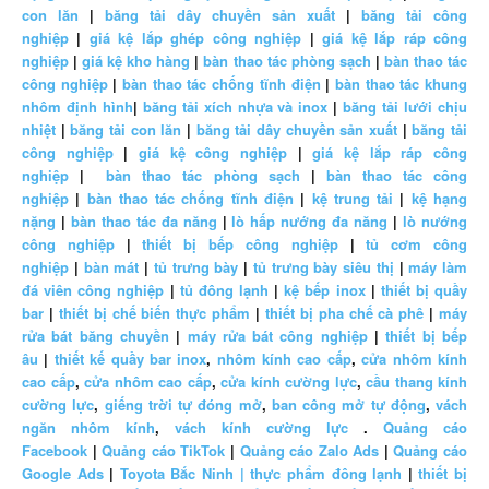
con lăn
|
băng tải dây chuyền sản xuất
|
băng tải công
nghiệp
|
giá kệ lắp ghép công nghiệp
|
giá kệ lắp ráp công
nghiệp
|
giá kệ kho hàng
|
bàn thao tác phòng sạch
|
bàn thao tác
công nghiệp
|
bàn thao tác chống tĩnh điện
|
bàn thao tác khung
nhôm định hình
|
băng tải xích nhựa và inox
|
băng tải lưới chịu
nhiệt
|
băng tải con lăn
|
băng tải dây chuyền sản xuất
|
băng tải
công nghiệp
|
giá kệ công nghiệp
|
giá kệ lắp ráp công
nghiệp
|
bàn thao tác phòng sạch
|
bàn thao tác công
nghiệp
|
bàn thao tác chống tĩnh điện
|
kệ trung tải
|
kệ hạng
nặng
|
bàn thao tác đa năng
|
lò hấp nướng đa năng
|
lò nướng
công nghiệp
|
thiết bị bếp công nghiệp
|
tủ cơm công
nghiệp
|
bàn mát
|
tủ trưng bày
|
tủ trưng bày siêu thị
|
máy làm
đá viên công nghiệp
|
tủ đông lạnh
|
kệ bếp inox
|
thiết bị quầy
bar
|
thiết bị chế biến thực phẩm
|
thiết bị pha chế cà phê
|
máy
rửa bát băng chuyền
|
máy rửa bát công nghiệp
|
thiết bị bếp
âu
|
thiết kế quầy bar inox
,
nhôm kính cao cấp
,
cửa nhôm kính
cao cấp
,
cửa nhôm cao cấp
,
cửa kính cường lực
,
cầu thang kính
cường lực
,
giếng trời tự đóng mở
,
ban công mở tự động
,
vách
ngăn nhôm kính
,
vách kính cường lực
.
Quảng cáo
Facebook
|
Quảng cáo TikTok
|
Quảng cáo Zalo Ads
|
Quảng cáo
Google Ads
|
Toyota Bắc Ninh |
thực phẩm đông lạnh
|
thiết bị