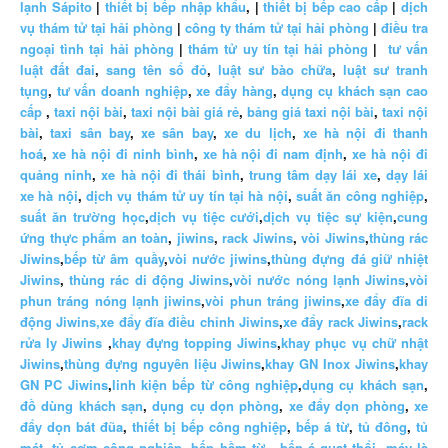
lạnh Sápito
|
thiết bị bếp nhập khẩu
, |
thiết bị bếp cao cấp
|
dịch
vụ thám tử tại hải phòng
|
công ty thám tử tại hải phòng
|
điều tra
ngoại tình tại hải phòng
|
thám tử uy tín tại hải phòng
|
tư vấn
luật đất đai
,
sang tên sổ đỏ
,
luật sư bào chữa
,
luật sư tranh
tụng
,
tư vấn doanh nghiệp
,
xe đẩy hàng
,
dụng cụ khách sạn cao
cấp
,
taxi nội bài
,
taxi nội bài giá rẻ
,
bảng giá taxi nội bài
,
taxi nội
bài
,
taxi sân bay
,
xe sân bay
,
xe du lịch
,
xe hà nội đi thanh
hoá
,
xe hà nội đi ninh bình
,
xe hà nội đi nam định
,
xe hà nội đi
quảng ninh
,
xe hà nội đi thái bình
,
trung tâm dạy lái xe
,
dạy lái
xe hà nội
,
dịch vụ thám tử uy tín tại hà nội
,
suất ăn công nghiệp
,
suất ăn trường học
,
dịch vụ tiệc cưới
,
dịch vụ tiệc sự kiện
,
cung
ứng thực phẩm an toàn
,
jiwins
,
rack Jiwins
,
vòi Jiwins
,
thùng rác
Jiwins
,
bếp từ âm quầy
,
vòi nước jiwins
,
thùng đựng đá giữ nhiệt
Jiwins
,
thùng rác di động Jiwins
,
vòi nước nóng lạnh Jiwins
,
vòi
phun tráng nóng lạnh jiwins
,
vòi phun tráng jiwins
,
xe đẩy đĩa di
động Jiwins,
xe đẩy đĩa điều chỉnh Jiwins
,
xe đẩy rack Jiwins
,
rack
rửa ly Jiwins
,
khay đựng topping Jiwins
,
khay phục vụ chữ nhật
Jiwins
,
thùng đựng nguyên liệu Jiwins
,
khay GN Inox Jiwins
,
khay
GN PC Jiwins
,
linh kiện bếp từ công nghiệp
,
dụng cụ khách sạn
,
đồ dùng khách sạn
,
dụng cụ dọn phòng
,
xe đẩy dọn phòng
,
xe
đẩy dọn bát đũa
,
thiết bị bếp công nghiệp
,
bếp á từ
,
tủ đông
,
tủ
mát
,
tủ cơm công nghiệp
,
bếp hầm từ
,
bếp á quạt thổi
,
máy là