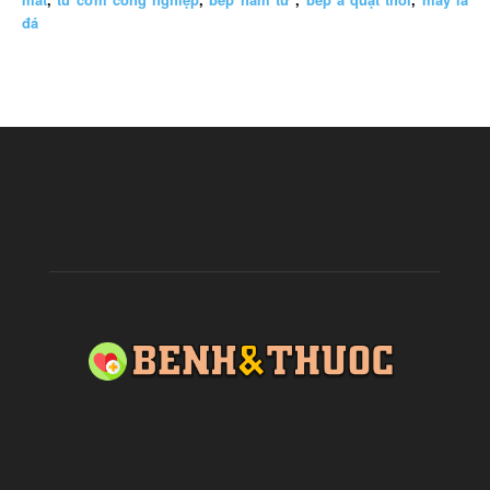
đá
ABOUT US