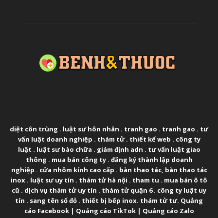
ABOUT US
diệt côn trùng
.
luật sư hôn nhân
.
tranh gao
.
tranh gao
.
tư
vấn luật doanh nghiệp
.
thám tử
.
thiết kế web
.
công ty
luật
.
luật sư bào chữa
.
giám định adn
.
tư vấn luật giao
thông
.
mua bán công ty
.
đăng ký thành lập doanh
nghiệp
.
cửa nhôm kính cao cấp
.
bàn thao tác
,
bàn thao tác
inox
.
luật sư uy tín
.
thám tử hà nội
.
tham tu
.
mua bán ô tô
cũ
.
dịch vụ thám tử uy tín
.
thám tử quận 6
.
công ty luật uy
tín
.
sang tên sổ đỏ
.
thiết bị bếp inox
.
thám tử tư
.
Quảng
cáo Facebook
|
Quảng cáo TikTok
|
Quảng cáo Zalo