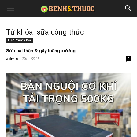
Từ khóa: sữa công thức
Kiến thức y học
Sữa hại thận & gây loãng xương
admin
-
20/11/2015
0