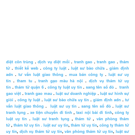
diệt côn trùng
.
dịch vụ diệt mối
.
tranh gao
.
tranh gao
.
thám
tử
.
thiết kế web
.
công ty luật
.
luật sư bào chữa
.
giám định
adn
.
tư vấn luật giao thông
.
mua bán công ty
.
luật sư uy
tín
.
tham tu
.
tranh gạo màu hà nội
.
dịch vụ thám tử uy
tín
.
thám tử quận 6
.
công ty luật uy tín
.
sang tên sổ đỏ
.
tranh
gao việt
.
tranh gao mau
.
luật sư doanh nghiệp
.
luật sư hình sự
giỏi
.
công ty luật
.
luật sư bào chữa uy tín
.
giám định adn
.
tư
vấn luật giao thông
.
luật sư uy tín
.
sang tên sổ đỏ
.
luật sư
tranh tụng
.
xe tiện chuyến đi tỉnh
,
taxi nội bài đi tỉnh
,
công ty
luật uy tín
.
luật sư tranh tụng
,
thám tử
,
văn phòng thám
tử
,
thám tử uy tín .
luật sư uy tín
,
thám tử uy tín
,
công ty thám tử
uy tín
,
dịch vụ thám tử uy tín
,
văn phòng thám tử uy tín
,
luật sư