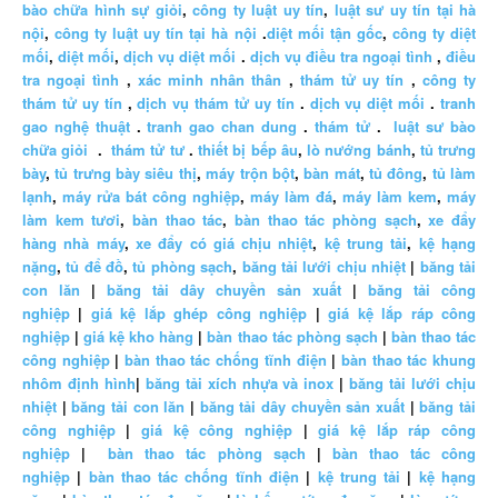
bào chữa hình sự giỏi
,
công ty luật uy tín
,
luật sư uy tín tại hà
nội
,
công ty luật uy tín tại hà nội
.
diệt mối tận gốc
,
công ty diệt
mối
,
diệt mối
,
dịch vụ diệt mối
.
dịch vụ điều tra ngoại tình
,
điều
tra ngoại tình
,
xác minh nhân thân
,
thám tử uy tín
,
công ty
thám tử uy tín
,
dịch vụ thám tử uy tín
.
dịch vụ diệt mối
.
tranh
gao nghệ thuật
.
tranh gao chan dung
.
thám tử
.
luật sư bào
chữa giỏi
.
thám tử tư
.
thiết bị bếp âu
,
lò nướng bánh
,
tủ trưng
bày
,
tủ trưng bày siêu thị
,
máy trộn bột
,
bàn mát
,
tủ đông
,
tủ làm
lạnh
,
máy rửa bát công nghiệp
,
máy làm đá
,
máy làm kem
,
máy
làm kem tươi
,
bàn thao tác
,
bàn thao tác phòng sạch
,
xe đẩy
hàng nhà máy
,
xe đẩy có giá chịu nhiệt
,
kệ trung tải
,
kệ hạng
nặng
,
tủ để đồ
,
tủ phòng sạch
,
băng tải lưới chịu nhiệt
|
băng tải
con lăn
|
băng tải dây chuyền sản xuất
|
băng tải công
nghiệp
|
giá kệ lắp ghép công nghiệp
|
giá kệ lắp ráp công
nghiệp
|
giá kệ kho hàng
|
bàn thao tác phòng sạch
|
bàn thao tác
công nghiệp
|
bàn thao tác chống tĩnh điện
|
bàn thao tác khung
nhôm định hình
|
băng tải xích nhựa và inox
|
băng tải lưới chịu
nhiệt
|
băng tải con lăn
|
băng tải dây chuyền sản xuất
|
băng tải
công nghiệp
|
giá kệ công nghiệp
|
giá kệ lắp ráp công
nghiệp
|
bàn thao tác phòng sạch
|
bàn thao tác công
nghiệp
|
bàn thao tác chống tĩnh điện
|
kệ trung tải
|
kệ hạng