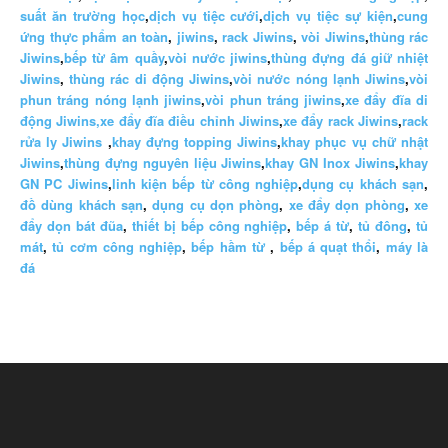
suất ăn trường học
,
dịch vụ tiệc cưới
,
dịch vụ tiệc sự kiện
,
cung
ứng thực phẩm an toàn
,
jiwins
,
rack Jiwins
,
vòi Jiwins
,
thùng rác
Jiwins
,
bếp từ âm quầy
,
vòi nước jiwins
,
thùng đựng đá giữ nhiệt
Jiwins
,
thùng rác di động Jiwins
,
vòi nước nóng lạnh Jiwins
,
vòi
phun tráng nóng lạnh jiwins
,
vòi phun tráng jiwins
,
xe đẩy đĩa di
động Jiwins,
xe đẩy đĩa điều chỉnh Jiwins
,
xe đẩy rack Jiwins
,
rack
rửa ly Jiwins
,
khay đựng topping Jiwins
,
khay phục vụ chữ nhật
Jiwins
,
thùng đựng nguyên liệu Jiwins
,
khay GN Inox Jiwins
,
khay
GN PC Jiwins
,
linh kiện bếp từ công nghiệp
,
dụng cụ khách sạn
,
đồ dùng khách sạn
,
dụng cụ dọn phòng
,
xe đẩy dọn phòng
,
xe
đẩy dọn bát đũa
,
thiết bị bếp công nghiệp
,
bếp á từ
,
tủ đông
,
tủ
mát
,
tủ cơm công nghiệp
,
bếp hầm từ
,
bếp á quạt thổi
,
máy là
đá