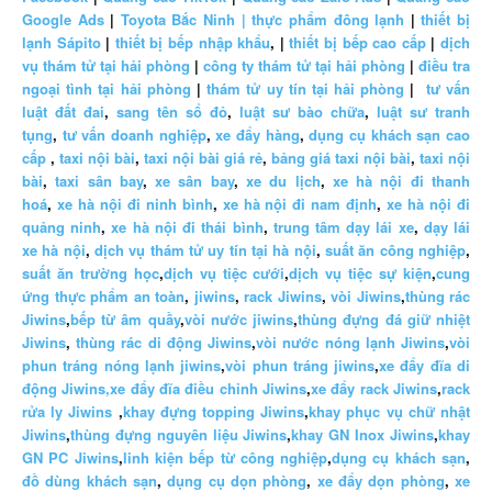
Google Ads
|
Toyota Bắc Ninh |
thực phẩm đông lạnh
|
thiết bị
lạnh Sápito
|
thiết bị bếp nhập khẩu
, |
thiết bị bếp cao cấp
|
dịch
vụ thám tử tại hải phòng
|
công ty thám tử tại hải phòng
|
điều tra
ngoại tình tại hải phòng
|
thám tử uy tín tại hải phòng
|
tư vấn
luật đất đai
,
sang tên sổ đỏ
,
luật sư bào chữa
,
luật sư tranh
tụng
,
tư vấn doanh nghiệp
,
xe đẩy hàng
,
dụng cụ khách sạn cao
cấp
,
taxi nội bài
,
taxi nội bài giá rẻ
,
bảng giá taxi nội bài
,
taxi nội
bài
,
taxi sân bay
,
xe sân bay
,
xe du lịch
,
xe hà nội đi thanh
hoá
,
xe hà nội đi ninh bình
,
xe hà nội đi nam định
,
xe hà nội đi
quảng ninh
,
xe hà nội đi thái bình
,
trung tâm dạy lái xe
,
dạy lái
xe hà nội
,
dịch vụ thám tử uy tín tại hà nội
,
suất ăn công nghiệp
,
suất ăn trường học
,
dịch vụ tiệc cưới
,
dịch vụ tiệc sự kiện
,
cung
ứng thực phẩm an toàn
,
jiwins
,
rack Jiwins
,
vòi Jiwins
,
thùng rác
Jiwins
,
bếp từ âm quầy
,
vòi nước jiwins
,
thùng đựng đá giữ nhiệt
Jiwins
,
thùng rác di động Jiwins
,
vòi nước nóng lạnh Jiwins
,
vòi
phun tráng nóng lạnh jiwins
,
vòi phun tráng jiwins
,
xe đẩy đĩa di
động Jiwins,
xe đẩy đĩa điều chỉnh Jiwins
,
xe đẩy rack Jiwins
,
rack
rửa ly Jiwins
,
khay đựng topping Jiwins
,
khay phục vụ chữ nhật
Jiwins
,
thùng đựng nguyên liệu Jiwins
,
khay GN Inox Jiwins
,
khay
GN PC Jiwins
,
linh kiện bếp từ công nghiệp
,
dụng cụ khách sạn
,
đồ dùng khách sạn
,
dụng cụ dọn phòng
,
xe đẩy dọn phòng
,
xe