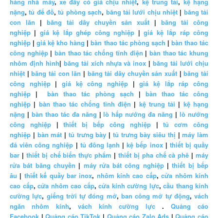
hàng nhà máy
,
xe đẩy có giá chịu nhiệt
,
kệ trung tải
,
kệ hạng
nặng
,
tủ để đồ
,
tủ phòng sạch
,
băng tải lưới chịu nhiệt
|
băng tải
con lăn
|
băng tải dây chuyền sản xuất
|
băng tải công
nghiệp
|
giá kệ lắp ghép công nghiệp
|
giá kệ lắp ráp công
nghiệp
|
giá kệ kho hàng
|
bàn thao tác phòng sạch
|
bàn thao tác
công nghiệp
|
bàn thao tác chống tĩnh điện
|
bàn thao tác khung
nhôm định hình
|
băng tải xích nhựa và inox
|
băng tải lưới chịu
nhiệt
|
băng tải con lăn
|
băng tải dây chuyền sản xuất
|
băng tải
công nghiệp
|
giá kệ công nghiệp
|
giá kệ lắp ráp công
nghiệp
|
bàn thao tác phòng sạch
|
bàn thao tác công
nghiệp
|
bàn thao tác chống tĩnh điện
|
kệ trung tải
|
kệ hạng
nặng
|
bàn thao tác đa năng
|
lò hấp nướng đa năng
|
lò nướng
công nghiệp
|
thiết bị bếp công nghiệp
|
tủ cơm công
nghiệp
|
bàn mát
|
tủ trưng bày
|
tủ trưng bày siêu thị
|
máy làm
đá viên công nghiệp
|
tủ đông lạnh
|
kệ bếp inox
|
thiết bị quầy
bar
|
thiết bị chế biến thực phẩm
|
thiết bị pha chế cà phê
|
máy
rửa bát băng chuyền
|
máy rửa bát công nghiệp
|
thiết bị bếp
âu
|
thiết kế quầy bar inox
,
nhôm kính cao cấp
,
cửa nhôm kính
cao cấp
,
cửa nhôm cao cấp
,
cửa kính cường lực
,
cầu thang kính
cường lực
,
giếng trời tự đóng mở
,
ban công mở tự động
,
vách
ngăn nhôm kính
,
vách kính cường lực
.
Quảng cáo
Facebook
|
Quảng cáo TikTok
|
Quảng cáo Zalo Ads
|
Quảng cáo