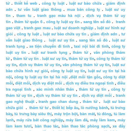
tử
.
thiết kế web
.
công ty luật
.
luật sư bào chữa
.
giám định
adn
.
tư vấn luật giao thông
.
mua bán công ty
.
luật sư uy
tín
.
tham tu
.
tranh gạo màu hà nội
.
dịch vụ thám tử uy
tín
.
thám tử quận 6
.
công ty luật uy tín
.
sang tên sổ đỏ
.
tranh
gao việt
.
tranh gao mau
.
luật sư doanh nghiệp
.
luật sư hình sự
giỏi
.
công ty luật
.
luật sư bào chữa uy tín
.
giám định adn
.
tư
vấn luật giao thông
.
luật sư uy tín
.
sang tên sổ đỏ
.
luật sư
tranh tụng
.
xe tiện chuyến đi tỉnh
,
taxi nội bài đi tỉnh
,
công ty
luật uy tín
.
luật sư tranh tụng
,
thám tử
,
văn phòng thám
tử
,
thám tử uy tín .
luật sư uy tín
,
thám tử uy tín
,
công ty thám tử
uy tín
,
dịch vụ thám tử uy tín
,
văn phòng thám tử uy tín
,
luật sư
bào chữa hình sự giỏi
,
công ty luật uy tín
,
luật sư uy tín tại hà
nội
,
công ty luật uy tín tại hà nội
.
diệt mối tận gốc
,
công ty diệt
mối
,
diệt mối
,
dịch vụ diệt mối
.
dịch vụ điều tra ngoại tình
,
điều
tra ngoại tình
,
xác minh nhân thân
,
thám tử uy tín
,
công ty
thám tử uy tín
,
dịch vụ thám tử uy tín
.
dịch vụ diệt mối
.
tranh
gao nghệ thuật
.
tranh gao chan dung
.
thám tử
.
luật sư bào
chữa giỏi
.
thám tử tư
.
thiết bị bếp âu
,
lò nướng bánh
,
tủ trưng
bày
,
tủ trưng bày siêu thị
,
máy trộn bột
,
bàn mát
,
tủ đông
,
tủ làm
lạnh
,
máy rửa bát công nghiệp
,
máy làm đá
,
máy làm kem
,
máy
làm kem tươi
,
bàn thao tác
,
bàn thao tác phòng sạch
,
xe đẩy