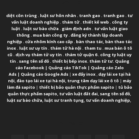
ABOUT US
diệt côn trùng
.
luật sư hôn nhân
.
tranh gao
.
tranh gao
.
tư
vấn luật doanh nghiệp
.
thám tử
.
thiết kế web
.
công ty
luật
.
luật sư bào chữa
.
giám định adn
.
tư vấn luật giao
thông
.
mua bán công ty
.
đăng ký thành lập doanh
nghiệp
.
cửa nhôm kính cao cấp
.
bàn thao tác
,
bàn thao tác
inox
.
luật sư uy tín
.
thám tử hà nội
.
tham tu
.
mua bán ô tô
cũ
.
dịch vụ thám tử uy tín
.
thám tử quận 6
.
công ty luật uy
tín
.
sang tên sổ đỏ
.
thiết bị bếp inox
.
thám tử tư
.
Quảng
cáo Facebook
|
Quảng cáo TikTok
|
Quảng cáo Zalo
Ads
|
Quảng cáo Google Ads
|
xe đẩy inox
,
dạy lái xe tại hà
nội
,
đào tạo lái xe tại hà nội
,
trung tâm dạy lái xe ô tô
|
máy
làm đá sapito
|
thiết bị bảo quản thực phẩm sapito
|
tủ bảo
quản thực phẩm sapito
,
tư vấn luật đất đai
,
sang tên sổ đỏ
,
luật sư bào chữa
,
luật sư tranh tụng
,
tư vấn doanh nghiệp
,
FOLLOW US