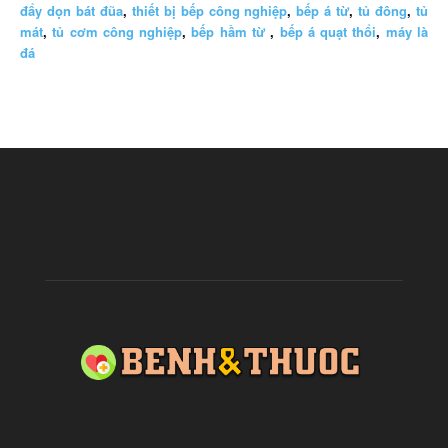
đẩy dọn bát đũa
,
thiết bị bếp công nghiệp
,
bếp á từ
,
tủ đông
,
tủ
mát
,
tủ cơm công nghiệp
,
bếp hầm từ
,
bếp á quạt thổi
,
máy là
đá