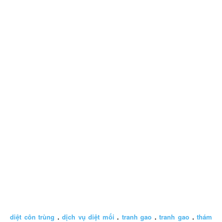
diệt côn trùng
.
dịch vụ diệt mối
.
tranh gao
.
tranh gao
.
thám