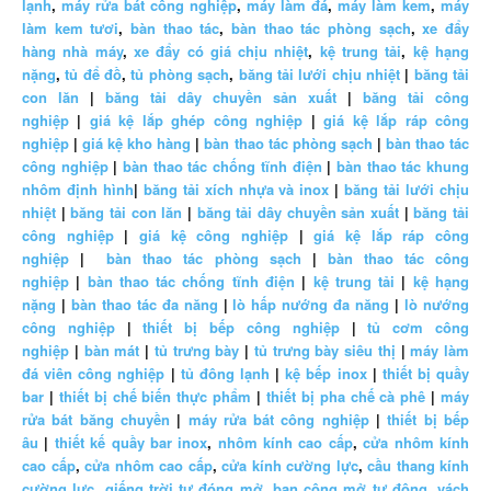
lạnh
,
máy rửa bát công nghiệp
,
máy làm đá
,
máy làm kem
,
máy
làm kem tươi
,
bàn thao tác
,
bàn thao tác phòng sạch
,
xe đẩy
hàng nhà máy
,
xe đẩy có giá chịu nhiệt
,
kệ trung tải
,
kệ hạng
nặng
,
tủ để đồ
,
tủ phòng sạch
,
băng tải lưới chịu nhiệt
|
băng tải
con lăn
|
băng tải dây chuyền sản xuất
|
băng tải công
nghiệp
|
giá kệ lắp ghép công nghiệp
|
giá kệ lắp ráp công
nghiệp
|
giá kệ kho hàng
|
bàn thao tác phòng sạch
|
bàn thao tác
công nghiệp
|
bàn thao tác chống tĩnh điện
|
bàn thao tác khung
nhôm định hình
|
băng tải xích nhựa và inox
|
băng tải lưới chịu
nhiệt
|
băng tải con lăn
|
băng tải dây chuyền sản xuất
|
băng tải
công nghiệp
|
giá kệ công nghiệp
|
giá kệ lắp ráp công
nghiệp
|
bàn thao tác phòng sạch
|
bàn thao tác công
nghiệp
|
bàn thao tác chống tĩnh điện
|
kệ trung tải
|
kệ hạng
nặng
|
bàn thao tác đa năng
|
lò hấp nướng đa năng
|
lò nướng
công nghiệp
|
thiết bị bếp công nghiệp
|
tủ cơm công
nghiệp
|
bàn mát
|
tủ trưng bày
|
tủ trưng bày siêu thị
|
máy làm
đá viên công nghiệp
|
tủ đông lạnh
|
kệ bếp inox
|
thiết bị quầy
bar
|
thiết bị chế biến thực phẩm
|
thiết bị pha chế cà phê
|
máy
rửa bát băng chuyền
|
máy rửa bát công nghiệp
|
thiết bị bếp
âu
|
thiết kế quầy bar inox
,
nhôm kính cao cấp
,
cửa nhôm kính
cao cấp
,
cửa nhôm cao cấp
,
cửa kính cường lực
,
cầu thang kính
cường lực
,
giếng trời tự đóng mở
,
ban công mở tự động
,
vách