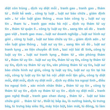
diệt côn trùng
.
dịch vụ diệt mối
.
tranh gao
.
tranh gao
.
thám
tử
.
thiết kế web
.
công ty luật
.
luật sư bào chữa
.
giám định
adn
.
tư vấn luật giao thông
.
mua bán công ty
.
luật sư uy
tín
.
tham tu
.
tranh gạo màu hà nội
.
dịch vụ thám tử uy
tín
.
thám tử quận 6
.
công ty luật uy tín
.
sang tên sổ đỏ
.
tranh
gao việt
.
tranh gao mau
.
luật sư doanh nghiệp
.
luật sư hình sự
giỏi
.
công ty luật
.
luật sư bào chữa uy tín
.
giám định adn
.
tư
vấn luật giao thông
.
luật sư uy tín
.
sang tên sổ đỏ
.
luật sư
tranh tụng
.
xe tiện chuyến đi tỉnh
,
taxi nội bài đi tỉnh
,
công ty
luật uy tín
.
luật sư tranh tụng
,
thám tử
,
văn phòng thám
tử
,
thám tử uy tín .
luật sư uy tín
,
thám tử uy tín
,
công ty thám tử
uy tín
,
dịch vụ thám tử uy tín
,
văn phòng thám tử uy tín
,
luật sư
bào chữa hình sự giỏi
,
công ty luật uy tín
,
luật sư uy tín tại hà
nội
,
công ty luật uy tín tại hà nội
.
diệt mối tận gốc
,
công ty diệt
mối
,
diệt mối
,
dịch vụ diệt mối
.
dịch vụ điều tra ngoại tình
,
điều
tra ngoại tình
,
xác minh nhân thân
,
thám tử uy tín
,
công ty
thám tử uy tín
,
dịch vụ thám tử uy tín
.
dịch vụ diệt mối
.
tranh
gao nghệ thuật
.
tranh gao chan dung
.
thám tử
.
luật sư bào
chữa giỏi
.
thám tử tư
.
thiết bị bếp âu
,
lò nướng bánh
,
tủ trưng
bày
,
tủ trưng bày siêu thị
,
máy trộn bột
,
bàn mát
,
tủ đông
,
tủ làm