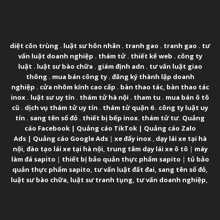
ABOUT US
diệt côn trùng
.
luật sư hôn nhân
.
tranh gao
.
tranh gao
.
tư
vấn luật doanh nghiệp
.
thám tử
.
thiết kế web
.
công ty
luật
.
luật sư bào chữa
.
giám định adn
.
tư vấn luật giao
thông
.
mua bán công ty
.
đăng ký thành lập doanh
nghiệp
.
cửa nhôm kính cao cấp
.
bàn thao tác
,
bàn thao tác
inox
.
luật sư uy tín
.
thám tử hà nội
.
tham tu
.
mua bán ô tô
cũ
.
dịch vụ thám tử uy tín
.
thám tử quận 6
.
công ty luật uy
tín
.
sang tên sổ đỏ
.
thiết bị bếp inox
.
thám tử tư
.
Quảng
cáo Facebook
|
Quảng cáo TikTok
|
Quảng cáo Zalo
Ads
|
Quảng cáo Google Ads
|
xe đẩy inox
,
dạy lái xe tại hà
nội
,
đào tạo lái xe tại hà nội
,
trung tâm dạy lái xe ô tô
|
máy
làm đá sapito
|
thiết bị bảo quản thực phẩm sapito
|
tủ bảo
quản thực phẩm sapito
,
tư vấn luật đất đai
,
sang tên sổ đỏ
,
luật sư bào chữa
,
luật sư tranh tụng
,
tư vấn doanh nghiệp
,
FOLLOW US