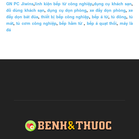
GN PC Jiwins
,
linh kiện bếp từ công nghiệp
,
dụng cụ khách sạn
,
đồ dùng khách sạn
,
dụng cụ dọn phòng
,
xe đẩy dọn phòng
,
xe
đẩy dọn bát đũa
,
thiết bị bếp công nghiệp
,
bếp á từ
,
tủ đông
,
tủ
mát
,
tủ cơm công nghiệp
,
bếp hầm từ
,
bếp á quạt thổi
,
máy là
đá