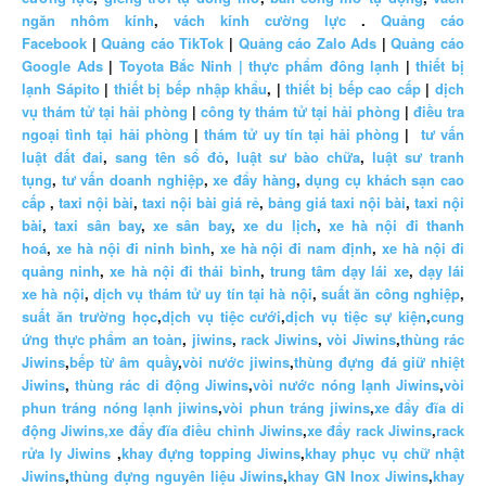
ngăn nhôm kính
,
vách kính cường lực
.
Quảng cáo
Facebook
|
Quảng cáo TikTok
|
Quảng cáo Zalo Ads
|
Quảng cáo
Google Ads
|
Toyota Bắc Ninh |
thực phẩm đông lạnh
|
thiết bị
lạnh Sápito
|
thiết bị bếp nhập khẩu
, |
thiết bị bếp cao cấp
|
dịch
vụ thám tử tại hải phòng
|
công ty thám tử tại hải phòng
|
điều tra
ngoại tình tại hải phòng
|
thám tử uy tín tại hải phòng
|
tư vấn
luật đất đai
,
sang tên sổ đỏ
,
luật sư bào chữa
,
luật sư tranh
tụng
,
tư vấn doanh nghiệp
,
xe đẩy hàng
,
dụng cụ khách sạn cao
cấp
,
taxi nội bài
,
taxi nội bài giá rẻ
,
bảng giá taxi nội bài
,
taxi nội
bài
,
taxi sân bay
,
xe sân bay
,
xe du lịch
,
xe hà nội đi thanh
hoá
,
xe hà nội đi ninh bình
,
xe hà nội đi nam định
,
xe hà nội đi
quảng ninh
,
xe hà nội đi thái bình
,
trung tâm dạy lái xe
,
dạy lái
xe hà nội
,
dịch vụ thám tử uy tín tại hà nội
,
suất ăn công nghiệp
,
suất ăn trường học
,
dịch vụ tiệc cưới
,
dịch vụ tiệc sự kiện
,
cung
ứng thực phẩm an toàn
,
jiwins
,
rack Jiwins
,
vòi Jiwins
,
thùng rác
Jiwins
,
bếp từ âm quầy
,
vòi nước jiwins
,
thùng đựng đá giữ nhiệt
Jiwins
,
thùng rác di động Jiwins
,
vòi nước nóng lạnh Jiwins
,
vòi
phun tráng nóng lạnh jiwins
,
vòi phun tráng jiwins
,
xe đẩy đĩa di
động Jiwins,
xe đẩy đĩa điều chỉnh Jiwins
,
xe đẩy rack Jiwins
,
rack
rửa ly Jiwins
,
khay đựng topping Jiwins
,
khay phục vụ chữ nhật
Jiwins
,
thùng đựng nguyên liệu Jiwins
,
khay GN Inox Jiwins
,
khay