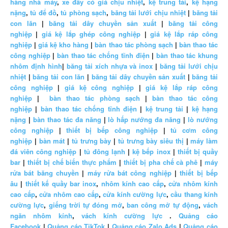
hàng nhà máy
,
xe đẩy có giá chịu nhiệt
,
kệ trung tải
,
kệ hạng
nặng
,
tủ để đồ
,
tủ phòng sạch
,
băng tải lưới chịu nhiệt
|
băng tải
con lăn
|
băng tải dây chuyền sản xuất
|
băng tải công
nghiệp
|
giá kệ lắp ghép công nghiệp
|
giá kệ lắp ráp công
nghiệp
|
giá kệ kho hàng
|
bàn thao tác phòng sạch
|
bàn thao tác
công nghiệp
|
bàn thao tác chống tĩnh điện
|
bàn thao tác khung
nhôm định hình
|
băng tải xích nhựa và inox
|
băng tải lưới chịu
nhiệt
|
băng tải con lăn
|
băng tải dây chuyền sản xuất
|
băng tải
công nghiệp
|
giá kệ công nghiệp
|
giá kệ lắp ráp công
nghiệp
|
bàn thao tác phòng sạch
|
bàn thao tác công
nghiệp
|
bàn thao tác chống tĩnh điện
|
kệ trung tải
|
kệ hạng
nặng
|
bàn thao tác đa năng
|
lò hấp nướng đa năng
|
lò nướng
công nghiệp
|
thiết bị bếp công nghiệp
|
tủ cơm công
nghiệp
|
bàn mát
|
tủ trưng bày
|
tủ trưng bày siêu thị
|
máy làm
đá viên công nghiệp
|
tủ đông lạnh
|
kệ bếp inox
|
thiết bị quầy
bar
|
thiết bị chế biến thực phẩm
|
thiết bị pha chế cà phê
|
máy
rửa bát băng chuyền
|
máy rửa bát công nghiệp
|
thiết bị bếp
âu
|
thiết kế quầy bar inox
,
nhôm kính cao cấp
,
cửa nhôm kính
cao cấp
,
cửa nhôm cao cấp
,
cửa kính cường lực
,
cầu thang kính
cường lực
,
giếng trời tự đóng mở
,
ban công mở tự động
,
vách
ngăn nhôm kính
,
vách kính cường lực
.
Quảng cáo
Facebook
|
Quảng cáo TikTok
|
Quảng cáo Zalo Ads
|
Quảng cáo