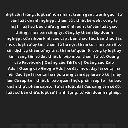
ABOUT US
diệt côn trùng
.
luật sư hôn nhân
.
tranh gao
.
tranh gao
.
tư
vấn luật doanh nghiệp
.
thám tử
.
thiết kế web
.
công ty
luật
.
luật sư bào chữa
.
giám định adn
.
tư vấn luật giao
thông
.
mua bán công ty
.
đăng ký thành lập doanh
nghiệp
.
cửa nhôm kính cao cấp
.
bàn thao tác
,
bàn thao tác
inox
.
luật sư uy tín
.
thám tử hà nội
.
tham tu
.
mua bán ô tô
cũ
.
dịch vụ thám tử uy tín
.
thám tử quận 6
.
công ty luật uy
tín
.
sang tên sổ đỏ
.
thiết bị bếp inox
.
thám tử tư
.
Quảng
cáo Facebook
|
Quảng cáo TikTok
|
Quảng cáo Zalo
Ads
|
Quảng cáo Google Ads
|
xe đẩy inox
,
dạy lái xe tại hà
nội
,
đào tạo lái xe tại hà nội
,
trung tâm dạy lái xe ô tô
|
máy
làm đá sapito
|
thiết bị bảo quản thực phẩm sapito
|
tủ bảo
quản thực phẩm sapito
,
tư vấn luật đất đai
,
sang tên sổ đỏ
,
luật sư bào chữa
,
luật sư tranh tụng
,
tư vấn doanh nghiệp
,
FOLLOW US