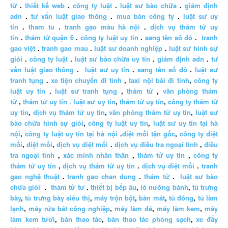
tử
.
thiết kế web
.
công ty luật
.
luật sư bào chữa
.
giám định
adn
.
tư vấn luật giao thông
.
mua bán công ty
.
luật sư uy
tín
.
tham tu
.
tranh gạo màu hà nội
.
dịch vụ thám tử uy
tín
.
thám tử quận 6
.
công ty luật uy tín
.
sang tên sổ đỏ
.
tranh
gao việt
.
tranh gao mau
.
luật sư doanh nghiệp
.
luật sư hình sự
giỏi
.
công ty luật
.
luật sư bào chữa uy tín
.
giám định adn
.
tư
vấn luật giao thông
.
luật sư uy tín
.
sang tên sổ đỏ
.
luật sư
tranh tụng
.
xe tiện chuyến đi tỉnh
,
taxi nội bài đi tỉnh
,
công ty
luật uy tín
.
luật sư tranh tụng
,
thám tử
,
văn phòng thám
tử
,
thám tử uy tín .
luật sư uy tín
,
thám tử uy tín
,
công ty thám tử
uy tín
,
dịch vụ thám tử uy tín
,
văn phòng thám tử uy tín
,
luật sư
bào chữa hình sự giỏi
,
công ty luật uy tín
,
luật sư uy tín tại hà
nội
,
công ty luật uy tín tại hà nội
.
diệt mối tận gốc
,
công ty diệt
mối
,
diệt mối
,
dịch vụ diệt mối
.
dịch vụ điều tra ngoại tình
,
điều
tra ngoại tình
,
xác minh nhân thân
,
thám tử uy tín
,
công ty
thám tử uy tín
,
dịch vụ thám tử uy tín
.
dịch vụ diệt mối
.
tranh
gao nghệ thuật
.
tranh gao chan dung
.
thám tử
.
luật sư bào
chữa giỏi
.
thám tử tư
.
thiết bị bếp âu
,
lò nướng bánh
,
tủ trưng
bày
,
tủ trưng bày siêu thị
,
máy trộn bột
,
bàn mát
,
tủ đông
,
tủ làm
lạnh
,
máy rửa bát công nghiệp
,
máy làm đá
,
máy làm kem
,
máy
làm kem tươi
,
bàn thao tác
,
bàn thao tác phòng sạch
,
xe đẩy