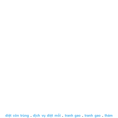
diệt côn trùng
.
dịch vụ diệt mối
.
tranh gao
.
tranh gao
.
thám