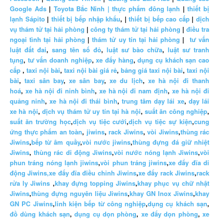
Google Ads
|
Toyota Bắc Ninh |
thực phẩm đông lạnh
|
thiết bị
lạnh Sápito
|
thiết bị bếp nhập khẩu
, |
thiết bị bếp cao cấp
|
dịch
vụ thám tử tại hải phòng
|
công ty thám tử tại hải phòng
|
điều tra
ngoại tình tại hải phòng
|
thám tử uy tín tại hải phòng
|
tư vấn
luật đất đai
,
sang tên sổ đỏ
,
luật sư bào chữa
,
luật sư tranh
tụng
,
tư vấn doanh nghiệp
,
xe đẩy hàng
,
dụng cụ khách sạn cao
cấp
,
taxi nội bài
,
taxi nội bài giá rẻ
,
bảng giá taxi nội bài
,
taxi nội
bài
,
taxi sân bay
,
xe sân bay
,
xe du lịch
,
xe hà nội đi thanh
hoá
,
xe hà nội đi ninh bình
,
xe hà nội đi nam định
,
xe hà nội đi
quảng ninh
,
xe hà nội đi thái bình
,
trung tâm dạy lái xe
,
dạy lái
xe hà nội
,
dịch vụ thám tử uy tín tại hà nội
,
suất ăn công nghiệp
,
suất ăn trường học
,
dịch vụ tiệc cưới
,
dịch vụ tiệc sự kiện
,
cung
ứng thực phẩm an toàn
,
jiwins
,
rack Jiwins
,
vòi Jiwins
,
thùng rác
Jiwins
,
bếp từ âm quầy
,
vòi nước jiwins
,
thùng đựng đá giữ nhiệt
Jiwins
,
thùng rác di động Jiwins
,
vòi nước nóng lạnh Jiwins
,
vòi
phun tráng nóng lạnh jiwins
,
vòi phun tráng jiwins
,
xe đẩy đĩa di
động Jiwins,
xe đẩy đĩa điều chỉnh Jiwins
,
xe đẩy rack Jiwins
,
rack
rửa ly Jiwins
,
khay đựng topping Jiwins
,
khay phục vụ chữ nhật
Jiwins
,
thùng đựng nguyên liệu Jiwins
,
khay GN Inox Jiwins
,
khay
GN PC Jiwins
,
linh kiện bếp từ công nghiệp
,
dụng cụ khách sạn
,
đồ dùng khách sạn
,
dụng cụ dọn phòng
,
xe đẩy dọn phòng
,
xe