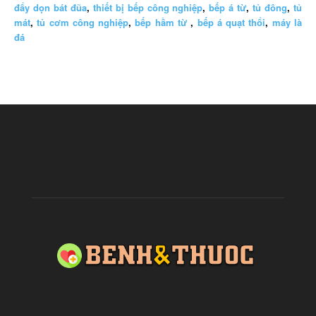
đẩy dọn bát đũa
,
thiết bị bếp công nghiệp
,
bếp á từ
,
tủ đông
,
tủ
mát
,
tủ cơm công nghiệp
,
bếp hầm từ
,
bếp á quạt thổi
,
máy là
đá