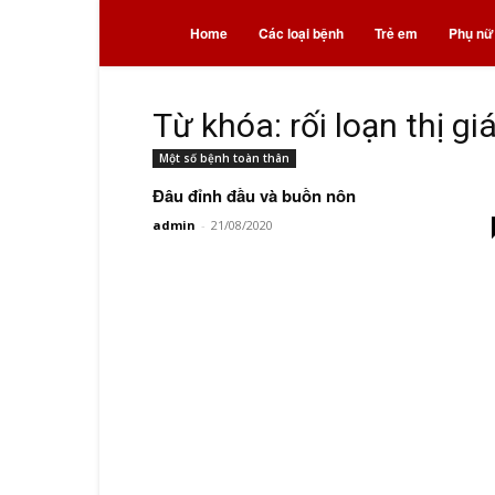
Bệnh
Home
Các loại bệnh
Trẻ em
Phụ nữ
và
Từ khóa: rối loạn thị gi
Một số bệnh toàn thân
thuốc
Đâu đỉnh đầu và buồn nôn
admin
-
21/08/2020