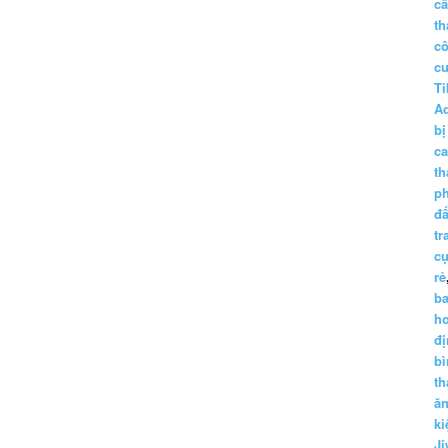
c
th
c
c
Ti
A
bị
c
th
p
đấ
tr
cụ
rẻ
ba
h
đị
bì
th
ă
ki
Ji