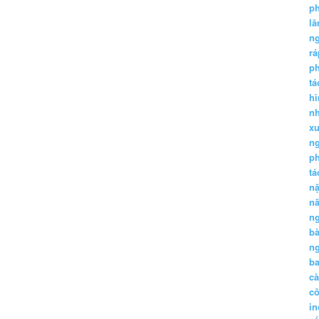
p
lă
n
r
p
tá
hì
nh
xu
n
p
t
n
n
n
b
n
ba
c
c
in