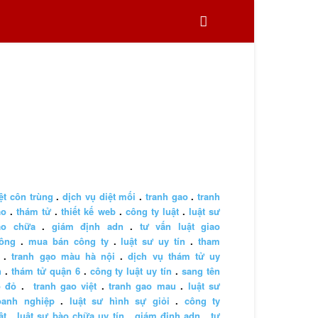
ệt côn trùng
.
dịch vụ diệt mối
.
tranh gao
.
tranh
ao
.
thám tử
.
thiết kế web
.
công ty luật
.
luật sư
ào chữa
.
giám định adn
.
tư vấn luật giao
hông
.
mua bán công ty
.
luật sư uy tín
.
tham
.
tranh gạo màu hà nội
.
dịch vụ thám tử uy
n
.
thám tử quận 6
.
công ty luật uy tín
.
sang tên
ổ đỏ
.
tranh gao việt
.
tranh gao mau
.
luật sư
oanh nghiệp
.
luật sư hình sự giỏi
.
công ty
ật
.
luật sư bào chữa uy tín
.
giám định adn
.
tư