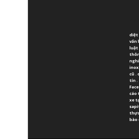
ABO
diệt
vấn 
luật
thô
ngh
inox
cũ
.
tín
.
Fac
cáo 
xe t
sapi
thực
bào