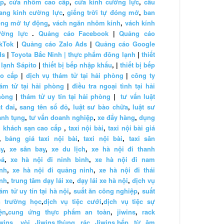
ấp
,
cửa nhôm cao cấp
,
cửa kính cường lực
,
cầu
ang kính cường lực
,
giếng trời tự đóng mở
,
ban
ông mở tự động
,
vách ngăn nhôm kính
,
vách kính
ường lực
.
Quảng cáo Facebook
|
Quảng cáo
kTok
|
Quảng cáo Zalo Ads
|
Quảng cáo Google
ds
|
Toyota Bắc Ninh |
thực phẩm đông lạnh
|
thiết
 lạnh Sápito
|
thiết bị bếp nhập khẩu
, |
thiết bị bếp
ao cấp
|
dịch vụ thám tử tại hải phòng
|
công ty
ám tử tại hải phòng
|
điều tra ngoại tình tại hải
hòng
|
thám tử uy tín tại hải phòng
|
tư vấn luật
t đai
,
sang tên sổ đỏ
,
luật sư bào chữa
,
luật sư
anh tụng
,
tư vấn doanh nghiệp
,
xe đẩy hàng
,
dụng
 khách sạn cao cấp
,
taxi nội bài
,
taxi nội bài giá
,
bảng giá taxi nội bài
,
taxi nội bài
,
taxi sân
y
,
xe sân bay
,
xe du lịch
,
xe hà nội đi thanh
oá
,
xe hà nội đi ninh bình
,
xe hà nội đi nam
nh
,
xe hà nội đi quảng ninh
,
xe hà nội đi thái
nh
,
trung tâm dạy lái xe
,
dạy lái xe hà nội
,
dịch vụ
ám tử uy tín tại hà nội
,
suất ăn công nghiệp
,
suất
n trường học
,
dịch vụ tiệc cưới
,
dịch vụ tiệc sự
ện
,
cung ứng thực phẩm an toàn
,
jiwins
,
rack
wins
,
vòi Jiwins
,
thùng rác Jiwins
,
bếp từ âm