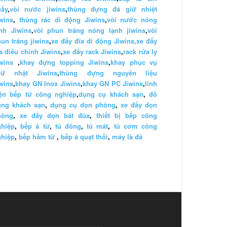
uầy
,
vòi nước jiwins
,
thùng đựng đá giữ nhiệt
wins
,
thùng rác di động Jiwins
,
vòi nước nóng
nh Jiwins
,
vòi phun tráng nóng lạnh jiwins
,
vòi
un tráng jiwins
,
xe đẩy đĩa di động Jiwins,
xe đẩy
a điều chỉnh Jiwins
,
xe đẩy rack Jiwins
,
rack rửa ly
wins
,
khay đựng topping Jiwins
,
khay phục vụ
hữ nhật Jiwins
,
thùng đựng nguyên liệu
wins
,
khay GN Inox Jiwins
,
khay GN PC Jiwins
,
linh
iện bếp từ công nghiệp
,
dụng cụ khách sạn
,
đồ
ùng khách sạn
,
dụng cụ dọn phòng
,
xe đẩy dọn
hòng
,
xe đẩy dọn bát đũa
,
thiết bị bếp công
ghiệp
,
bếp á từ
,
tủ đông
,
tủ mát
,
tủ cơm công
ghiệp
,
bếp hầm từ
,
bếp á quạt thổi
,
máy là đá