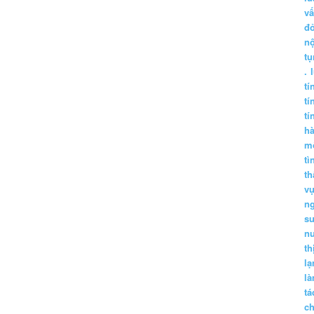
vấ
đ
nộ
tụ
.
tí
tí
tí
h
m
tì
th
vụ
ng
sư
n
th
lạ
l
tá
ch