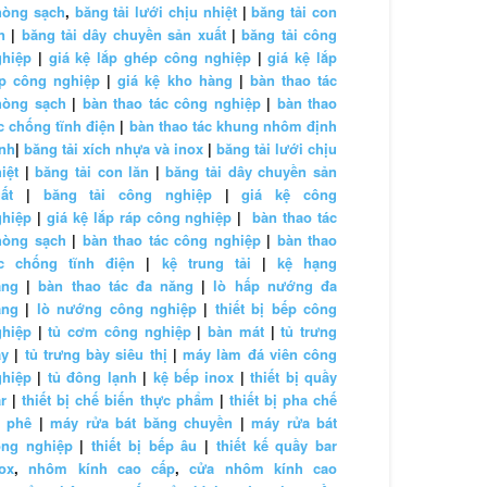
hòng sạch
,
băng tải lưới chịu nhiệt
|
băng tải con
n
|
băng tải dây chuyền sản xuất
|
băng tải công
ghiệp
|
giá kệ lắp ghép công nghiệp
|
giá kệ lắp
áp công nghiệp
|
giá kệ kho hàng
|
bàn thao tác
hòng sạch
|
bàn thao tác công nghiệp
|
bàn thao
c chống tĩnh điện
|
bàn thao tác khung nhôm định
nh
|
băng tải xích nhựa và inox
|
băng tải lưới chịu
iệt
|
băng tải con lăn
|
băng tải dây chuyền sản
ất
|
băng tải công nghiệp
|
giá kệ công
ghiệp
|
giá kệ lắp ráp công nghiệp
|
bàn thao tác
hòng sạch
|
bàn thao tác công nghiệp
|
bàn thao
ác chống tĩnh điện
|
kệ trung tải
|
kệ hạng
ặng
|
bàn thao tác đa năng
|
lò hấp nướng đa
ăng
|
lò nướng công nghiệp
|
thiết bị bếp công
ghiệp
|
tủ cơm công nghiệp
|
bàn mát
|
tủ trưng
ày
|
tủ trưng bày siêu thị
|
máy làm đá viên công
ghiệp
|
tủ đông lạnh
|
kệ bếp inox
|
thiết bị quầy
r
|
thiết bị chế biến thực phẩm
|
thiết bị pha chế
à phê
|
máy rửa bát băng chuyền
|
máy rửa bát
ông nghiệp
|
thiết bị bếp âu
|
thiết kế quầy bar
ox
,
nhôm kính cao cấp
,
cửa nhôm kính cao