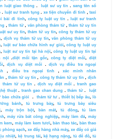
n luật giao thông
.
luật sư uy tín
.
sang tên sổ
ỏ
.
luật sư tranh tụng
.
xe tiện chuyến đi tỉnh
,
taxi
i bài đi tỉnh
,
công ty luật uy tín
.
luật sư tranh
ng
,
thám tử
,
văn phòng thám tử
,
thám tử uy tín
luật sư uy tín
,
thám tử uy tín
,
công ty thám tử uy
n
,
dịch vụ thám tử uy tín
,
văn phòng thám tử uy
n
,
luật sư bào chữa hình sự giỏi
,
công ty luật uy
n
,
luật sư uy tín tại hà nội
,
công ty luật uy tín tại
à nội
.
diệt mối tận gốc
,
công ty diệt mối
,
diệt
ối
,
dịch vụ diệt mối
.
dịch vụ điều tra ngoại
nh
,
điều tra ngoại tình
,
xác minh nhân
ân
,
thám tử uy tín
,
công ty thám tử uy tín
,
dịch
 thám tử uy tín
.
dịch vụ diệt mối
.
tranh gao
hệ thuật
.
tranh gao chan dung
.
thám tử
.
luật
 bào chữa giỏi
.
thám tử tư
.
thiết bị bếp âu
,
lò
ướng bánh
,
tủ trưng bày
,
tủ trưng bày siêu
ị
,
máy trộn bột
,
bàn mát
,
tủ đông
,
tủ làm
nh
,
máy rửa bát công nghiệp
,
máy làm đá
,
máy
àm kem
,
máy làm kem tươi
,
bàn thao tác
,
bàn thao
c phòng sạch
,
xe đẩy hàng nhà máy
,
xe đẩy có giá
ịu nhiệt
,
kệ trung tải
,
kệ hạng nặng
,
tủ để đồ
,
tủ