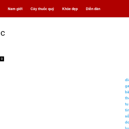
Nam giới
Cây thuốc quý
Khỏe đẹp
Diễn đàn
ác
0
di
g
b
t
tu
tí
s
d
lu