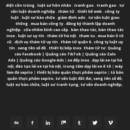
diệt côn trùng
.
luật sư hôn nhân
.
tranh gao
.
tranh gao
.
tư
vấn luật doanh nghiệp
.
thám tử
.
thiết kế web
.
công ty
luật
.
luật sư bào chữa
.
giám định adn
.
tư vấn luật giao
thông
.
mua bán công ty
.
đăng ký thành lập doanh
nghiệp
.
cửa nhôm kính cao cấp
.
bàn thao tác
,
bàn thao tác
inox
.
luật sư uy tín
.
thám tử hà nội
.
tham tu
.
mua bán ô tô
cũ
.
dịch vụ thám tử uy tín
.
thám tử quận 6
.
công ty luật uy
tín
.
sang tên sổ đỏ
.
thiết bị bếp inox
.
thám tử tư
.
Quảng
cáo Facebook
|
Quảng cáo TikTok
|
Quảng cáo Zalo
Ads
|
Quảng cáo Google Ads
|
xe đẩy inox
,
dạy lái xe tại hà
nội
,
đào tạo lái xe tại hà nội
,
trung tâm dạy lái xe ô tô
|
máy
làm đá sapito
|
thiết bị bảo quản thực phẩm sapito
|
tủ bảo
quản thực phẩm sapito
,
tư vấn luật đất đai
,
sang tên sổ đỏ
,
luật sư bào chữa
,
luật sư tranh tụng
,
tư vấn doanh nghiệp
,
FOLLOW US