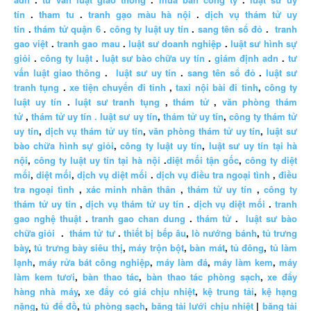
tín
.
tham tu
.
tranh gạo màu hà nội
.
dịch vụ thám tử uy
tín
.
thám tử quận 6
.
công ty luật uy tín
.
sang tên sổ đỏ
.
tranh
gao việt
.
tranh gao mau
.
luật sư doanh nghiệp
.
luật sư hình sự
giỏi
.
công ty luật
.
luật sư bào chữa uy tín
.
giám định adn
.
tư
vấn luật giao thông
.
luật sư uy tín
.
sang tên sổ đỏ
.
luật sư
tranh tụng
.
xe tiện chuyến đi tỉnh
,
taxi nội bài đi tỉnh
,
công ty
luật uy tín
.
luật sư tranh tụng
,
thám tử
,
văn phòng thám
tử
,
thám tử uy tín .
luật sư uy tín
,
thám tử uy tín
,
công ty thám tử
uy tín
,
dịch vụ thám tử uy tín
,
văn phòng thám tử uy tín
,
luật sư
bào chữa hình sự giỏi
,
công ty luật uy tín
,
luật sư uy tín tại hà
nội
,
công ty luật uy tín tại hà nội
.
diệt mối tận gốc
,
công ty diệt
mối
,
diệt mối
,
dịch vụ diệt mối
.
dịch vụ điều tra ngoại tình
,
điều
tra ngoại tình
,
xác minh nhân thân
,
thám tử uy tín
,
công ty
thám tử uy tín
,
dịch vụ thám tử uy tín
.
dịch vụ diệt mối
.
tranh
gao nghệ thuật
.
tranh gao chan dung
.
thám tử
.
luật sư bào
chữa giỏi
.
thám tử tư
.
thiết bị bếp âu
,
lò nướng bánh
,
tủ trưng
bày
,
tủ trưng bày siêu thị
,
máy trộn bột
,
bàn mát
,
tủ đông
,
tủ làm
lạnh
,
máy rửa bát công nghiệp
,
máy làm đá
,
máy làm kem
,
máy
làm kem tươi
,
bàn thao tác
,
bàn thao tác phòng sạch
,
xe đẩy
hàng nhà máy
,
xe đẩy có giá chịu nhiệt
,
kệ trung tải
,
kệ hạng
nặng
,
tủ để đồ
,
tủ phòng sạch
,
băng tải lưới chịu nhiệt
|
băng tải