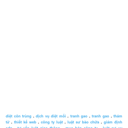
diệt côn trùng
.
dịch vụ diệt mối
.
tranh gao
.
tranh gao
.
thám
tử
.
thiết kế web
.
công ty luật
.
luật sư bào chữa
.
giám định
adn
.
tư vấn luật giao thông
.
mua bán công ty
.
luật sư uy