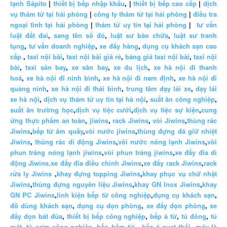
lạnh Sápito
|
thiết bị bếp nhập khẩu
, |
thiết bị bếp cao cấp
|
dịch
vụ thám tử tại hải phòng
|
công ty thám tử tại hải phòng
|
điều tra
ngoại tình tại hải phòng
|
thám tử uy tín tại hải phòng
|
tư vấn
luật đất đai
,
sang tên sổ đỏ
,
luật sư bào chữa
,
luật sư tranh
tụng
,
tư vấn doanh nghiệp
,
xe đẩy hàng
,
dụng cụ khách sạn cao
cấp
,
taxi nội bài
,
taxi nội bài giá rẻ
,
bảng giá taxi nội bài
,
taxi nội
bài
,
taxi sân bay
,
xe sân bay
,
xe du lịch
,
xe hà nội đi thanh
hoá
,
xe hà nội đi ninh bình
,
xe hà nội đi nam định
,
xe hà nội đi
quảng ninh
,
xe hà nội đi thái bình
,
trung tâm dạy lái xe
,
dạy lái
xe hà nội
,
dịch vụ thám tử uy tín tại hà nội
,
suất ăn công nghiệp
,
suất ăn trường học
,
dịch vụ tiệc cưới
,
dịch vụ tiệc sự kiện
,
cung
ứng thực phẩm an toàn
,
jiwins
,
rack Jiwins
,
vòi Jiwins
,
thùng rác
Jiwins
,
bếp từ âm quầy
,
vòi nước jiwins
,
thùng đựng đá giữ nhiệt
Jiwins
,
thùng rác di động Jiwins
,
vòi nước nóng lạnh Jiwins
,
vòi
phun tráng nóng lạnh jiwins
,
vòi phun tráng jiwins
,
xe đẩy đĩa di
động Jiwins,
xe đẩy đĩa điều chỉnh Jiwins
,
xe đẩy rack Jiwins
,
rack
rửa ly Jiwins
,
khay đựng topping Jiwins
,
khay phục vụ chữ nhật
Jiwins
,
thùng đựng nguyên liệu Jiwins
,
khay GN Inox Jiwins
,
khay
GN PC Jiwins
,
linh kiện bếp từ công nghiệp
,
dụng cụ khách sạn
,
đồ dùng khách sạn
,
dụng cụ dọn phòng
,
xe đẩy dọn phòng
,
xe
đẩy dọn bát đũa
,
thiết bị bếp công nghiệp
,
bếp á từ
,
tủ đông
,
tủ
mát
,
tủ cơm công nghiệp
,
bếp hầm từ
,
bếp á quạt thổi
,
máy là