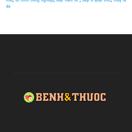
đá
ABOUT US