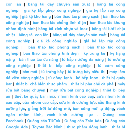
con lăn
|
băng tải dây chuyền sản xuất
|
băng tải công
nghiệp
|
giá kệ lắp ghép công nghiệp
|
giá kệ lắp ráp công
nghiệp
|
giá kệ kho hàng
|
bàn thao tác phòng sạch
|
bàn thao tác
công nghiệp
|
bàn thao tác chống tĩnh điện
|
bàn thao tác khung
nhôm định hình
|
băng tải xích nhựa và inox
|
băng tải lưới chịu
nhiệt
|
băng tải con lăn
|
băng tải dây chuyền sản xuất
|
băng tải
công nghiệp
|
giá kệ công nghiệp
|
giá kệ lắp ráp công
nghiệp
|
bàn thao tác phòng sạch
|
bàn thao tác công
nghiệp
|
bàn thao tác chống tĩnh điện
|
kệ trung tải
|
kệ hạng
nặng
|
bàn thao tác đa năng
|
lò hấp nướng đa năng
|
lò nướng
công nghiệp
|
thiết bị bếp công nghiệp
|
tủ cơm công
nghiệp
|
bàn mát
|
tủ trưng bày
|
tủ trưng bày siêu thị
|
máy làm
đá viên công nghiệp
|
tủ đông lạnh
|
kệ bếp inox
|
thiết bị quầy
bar
|
thiết bị chế biến thực phẩm
|
thiết bị pha chế cà phê
|
máy
rửa bát băng chuyền
|
máy rửa bát công nghiệp
|
thiết bị bếp
âu
|
thiết kế quầy bar inox
,
nhôm kính cao cấp
,
cửa nhôm kính
cao cấp
,
cửa nhôm cao cấp
,
cửa kính cường lực
,
cầu thang kính
cường lực
,
giếng trời tự đóng mở
,
ban công mở tự động
,
vách
ngăn nhôm kính
,
vách kính cường lực
.
Quảng cáo
Facebook
|
Quảng cáo TikTok
|
Quảng cáo Zalo Ads
|
Quảng cáo
Google Ads
|
Toyota Bắc Ninh |
thực phẩm đông lạnh
|
thiết bị