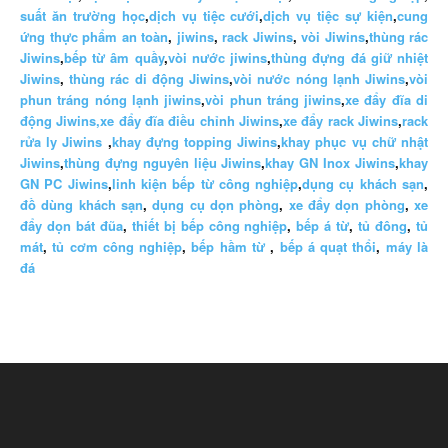
suất ăn trường học
,
dịch vụ tiệc cưới
,
dịch vụ tiệc sự kiện
,
cung
ứng thực phẩm an toàn
,
jiwins
,
rack Jiwins
,
vòi Jiwins
,
thùng rác
Jiwins
,
bếp từ âm quầy
,
vòi nước jiwins
,
thùng đựng đá giữ nhiệt
Jiwins
,
thùng rác di động Jiwins
,
vòi nước nóng lạnh Jiwins
,
vòi
phun tráng nóng lạnh jiwins
,
vòi phun tráng jiwins
,
xe đẩy đĩa di
động Jiwins,
xe đẩy đĩa điều chỉnh Jiwins
,
xe đẩy rack Jiwins
,
rack
rửa ly Jiwins
,
khay đựng topping Jiwins
,
khay phục vụ chữ nhật
Jiwins
,
thùng đựng nguyên liệu Jiwins
,
khay GN Inox Jiwins
,
khay
GN PC Jiwins
,
linh kiện bếp từ công nghiệp
,
dụng cụ khách sạn
,
đồ dùng khách sạn
,
dụng cụ dọn phòng
,
xe đẩy dọn phòng
,
xe
đẩy dọn bát đũa
,
thiết bị bếp công nghiệp
,
bếp á từ
,
tủ đông
,
tủ
mát
,
tủ cơm công nghiệp
,
bếp hầm từ
,
bếp á quạt thổi
,
máy là
đá