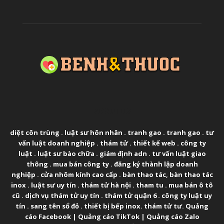
ABOUT US
diệt côn trùng
.
luật sư hôn nhân
.
tranh gao
.
tranh gao
.
tư
vấn luật doanh nghiệp
.
thám tử
.
thiết kế web
.
công ty
luật
.
luật sư bào chữa
.
giám định adn
.
tư vấn luật giao
thông
.
mua bán công ty
.
đăng ký thành lập doanh
nghiệp
.
cửa nhôm kính cao cấp
.
bàn thao tác
,
bàn thao tác
inox
.
luật sư uy tín
.
thám tử hà nội
.
tham tu
.
mua bán ô tô
cũ
.
dịch vụ thám tử uy tín
.
thám tử quận 6
.
công ty luật uy
tín
.
sang tên sổ đỏ
.
thiết bị bếp inox
.
thám tử tư
.
Quảng
cáo Facebook
|
Quảng cáo TikTok
|
Quảng cáo Zalo