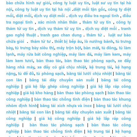
bào chữa hình sự giỏi
,
công ty luật uy tín
,
luật sư uy tín tại hà
nội
,
công ty luật uy tín tại hà nội
.
diệt mối tận gốc
,
công ty diệt
mối
,
diệt mối
,
dịch vụ diệt mối
.
dịch vụ điều tra ngoại tình
,
điều
tra ngoại tình
,
xác minh nhân thân
,
thám tử uy tín
,
công ty
thám tử uy tín
,
dịch vụ thám tử uy tín
.
dịch vụ diệt mối
.
tranh
gao nghệ thuật
.
tranh gao chan dung
.
thám tử
.
luật sư bào
chữa giỏi
.
thám tử tư
.
thiết bị bếp âu
,
lò nướng bánh
,
tủ trưng
bày
,
tủ trưng bày siêu thị
,
máy trộn bột
,
bàn mát
,
tủ đông
,
tủ làm
lạnh
,
máy rửa bát công nghiệp
,
máy làm đá
,
máy làm kem
,
máy
làm kem tươi
,
bàn thao tác
,
bàn thao tác phòng sạch
,
xe đẩy
hàng nhà máy
,
xe đẩy có giá chịu nhiệt
,
kệ trung tải
,
kệ hạng
nặng
,
tủ để đồ
,
tủ phòng sạch
,
băng tải lưới chịu nhiệt
|
băng tải
con lăn
|
băng tải dây chuyền sản xuất
|
băng tải công
nghiệp
|
giá kệ lắp ghép công nghiệp
|
giá kệ lắp ráp công
nghiệp
|
giá kệ kho hàng
|
bàn thao tác phòng sạch
|
bàn thao tác
công nghiệp
|
bàn thao tác chống tĩnh điện
|
bàn thao tác khung
nhôm định hình
|
băng tải xích nhựa và inox
|
băng tải lưới chịu
nhiệt
|
băng tải con lăn
|
băng tải dây chuyền sản xuất
|
băng tải
công nghiệp
|
giá kệ công nghiệp
|
giá kệ lắp ráp công
nghiệp
|
bàn thao tác phòng sạch
|
bàn thao tác công
nghiệp
|
bàn thao tác chống tĩnh điện
|
kệ trung tải
|
kệ hạng