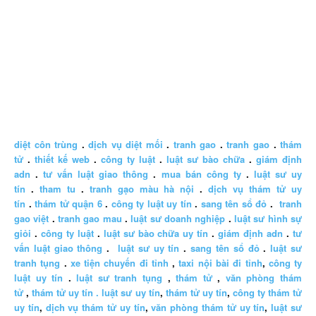
diệt côn trùng
.
dịch vụ diệt mối
.
tranh gao
.
tranh gao
.
thám
tử
.
thiết kế web
.
công ty luật
.
luật sư bào chữa
.
giám định
adn
.
tư vấn luật giao thông
.
mua bán công ty
.
luật sư uy
tín
.
tham tu
.
tranh gạo màu hà nội
.
dịch vụ thám tử uy
tín
.
thám tử quận 6
.
công ty luật uy tín
.
sang tên sổ đỏ
.
tranh
gao việt
.
tranh gao mau
.
luật sư doanh nghiệp
.
luật sư hình sự
giỏi
.
công ty luật
.
luật sư bào chữa uy tín
.
giám định adn
.
tư
vấn luật giao thông
.
luật sư uy tín
.
sang tên sổ đỏ
.
luật sư
tranh tụng
.
xe tiện chuyến đi tỉnh
,
taxi nội bài đi tỉnh
,
công ty
luật uy tín
.
luật sư tranh tụng
,
thám tử
,
văn phòng thám
tử
,
thám tử uy tín .
luật sư uy tín
,
thám tử uy tín
,
công ty thám tử
uy tín
,
dịch vụ thám tử uy tín
,
văn phòng thám tử uy tín
,
luật sư