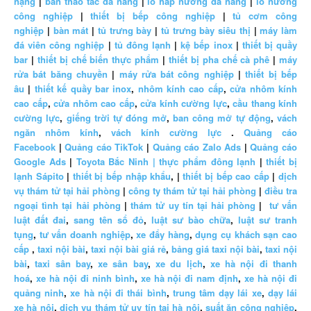
nặng
|
bàn thao tác đa năng
|
lò hấp nướng đa năng
|
lò nướng
công nghiệp
|
thiết bị bếp công nghiệp
|
tủ cơm công
nghiệp
|
bàn mát
|
tủ trưng bày
|
tủ trưng bày siêu thị
|
máy làm
đá viên công nghiệp
|
tủ đông lạnh
|
kệ bếp inox
|
thiết bị quầy
bar
|
thiết bị chế biến thực phẩm
|
thiết bị pha chế cà phê
|
máy
rửa bát băng chuyền
|
máy rửa bát công nghiệp
|
thiết bị bếp
âu
|
thiết kế quầy bar inox
,
nhôm kính cao cấp
,
cửa nhôm kính
cao cấp
,
cửa nhôm cao cấp
,
cửa kính cường lực
,
cầu thang kính
cường lực
,
giếng trời tự đóng mở
,
ban công mở tự động
,
vách
ngăn nhôm kính
,
vách kính cường lực
.
Quảng cáo
Facebook
|
Quảng cáo TikTok
|
Quảng cáo Zalo Ads
|
Quảng cáo
Google Ads
|
Toyota Bắc Ninh |
thực phẩm đông lạnh
|
thiết bị
lạnh Sápito
|
thiết bị bếp nhập khẩu
, |
thiết bị bếp cao cấp
|
dịch
vụ thám tử tại hải phòng
|
công ty thám tử tại hải phòng
|
điều tra
ngoại tình tại hải phòng
|
thám tử uy tín tại hải phòng
|
tư vấn
luật đất đai
,
sang tên sổ đỏ
,
luật sư bào chữa
,
luật sư tranh
tụng
,
tư vấn doanh nghiệp
,
xe đẩy hàng
,
dụng cụ khách sạn cao
cấp
,
taxi nội bài
,
taxi nội bài giá rẻ
,
bảng giá taxi nội bài
,
taxi nội
bài
,
taxi sân bay
,
xe sân bay
,
xe du lịch
,
xe hà nội đi thanh
hoá
,
xe hà nội đi ninh bình
,
xe hà nội đi nam định
,
xe hà nội đi
quảng ninh
,
xe hà nội đi thái bình
,
trung tâm dạy lái xe
,
dạy lái
xe hà nội
,
dịch vụ thám tử uy tín tại hà nội
,
suất ăn công nghiệp
,