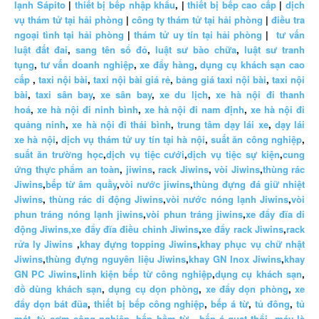
lạnh Sápito
|
thiết bị bếp nhập khẩu
, |
thiết bị bếp cao cấp
|
dịch
vụ thám tử tại hải phòng
|
công ty thám tử tại hải phòng
|
điều tra
ngoại tình tại hải phòng
|
thám tử uy tín tại hải phòng
|
tư vấn
luật đất đai
,
sang tên sổ đỏ
,
luật sư bào chữa
,
luật sư tranh
tụng
,
tư vấn doanh nghiệp
,
xe đẩy hàng
,
dụng cụ khách sạn cao
cấp
,
taxi nội bài
,
taxi nội bài giá rẻ
,
bảng giá taxi nội bài
,
taxi nội
bài
,
taxi sân bay
,
xe sân bay
,
xe du lịch
,
xe hà nội đi thanh
hoá
,
xe hà nội đi ninh bình
,
xe hà nội đi nam định
,
xe hà nội đi
quảng ninh
,
xe hà nội đi thái bình
,
trung tâm dạy lái xe
,
dạy lái
xe hà nội
,
dịch vụ thám tử uy tín tại hà nội
,
suất ăn công nghiệp
,
suất ăn trường học
,
dịch vụ tiệc cưới
,
dịch vụ tiệc sự kiện
,
cung
ứng thực phẩm an toàn
,
jiwins
,
rack Jiwins
,
vòi Jiwins
,
thùng rác
Jiwins
,
bếp từ âm quầy
,
vòi nước jiwins
,
thùng đựng đá giữ nhiệt
Jiwins
,
thùng rác di động Jiwins
,
vòi nước nóng lạnh Jiwins
,
vòi
phun tráng nóng lạnh jiwins
,
vòi phun tráng jiwins
,
xe đẩy đĩa di
động Jiwins,
xe đẩy đĩa điều chỉnh Jiwins
,
xe đẩy rack Jiwins
,
rack
rửa ly Jiwins
,
khay đựng topping Jiwins
,
khay phục vụ chữ nhật
Jiwins
,
thùng đựng nguyên liệu Jiwins
,
khay GN Inox Jiwins
,
khay
GN PC Jiwins
,
linh kiện bếp từ công nghiệp
,
dụng cụ khách sạn
,
đồ dùng khách sạn
,
dụng cụ dọn phòng
,
xe đẩy dọn phòng
,
xe
đẩy dọn bát đũa
,
thiết bị bếp công nghiệp
,
bếp á từ
,
tủ đông
,
tủ
mát
,
tủ cơm công nghiệp
,
bếp hầm từ
,
bếp á quạt thổi
,
máy là