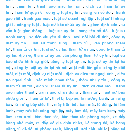
tín
.
tham tu
.
tranh gạo màu hà nội
.
dịch vụ thám tử uy
tín
.
thám tử quận 6
.
công ty luật uy tín
.
sang tên sổ đỏ
.
tranh
gao việt
.
tranh gao mau
.
luật sư doanh nghiệp
.
luật sư hình sự
giỏi
.
công ty luật
.
luật sư bào chữa uy tín
.
giám định adn
.
tư
vấn luật giao thông
.
luật sư uy tín
.
sang tên sổ đỏ
.
luật sư
tranh tụng
.
xe tiện chuyến đi tỉnh
,
taxi nội bài đi tỉnh
,
công ty
luật uy tín
.
luật sư tranh tụng
,
thám tử
,
văn phòng thám
tử
,
thám tử uy tín .
luật sư uy tín
,
thám tử uy tín
,
công ty thám tử
uy tín
,
dịch vụ thám tử uy tín
,
văn phòng thám tử uy tín
,
luật sư
bào chữa hình sự giỏi
,
công ty luật uy tín
,
luật sư uy tín tại hà
nội
,
công ty luật uy tín tại hà nội
.
diệt mối tận gốc
,
công ty diệt
mối
,
diệt mối
,
dịch vụ diệt mối
.
dịch vụ điều tra ngoại tình
,
điều
tra ngoại tình
,
xác minh nhân thân
,
thám tử uy tín
,
công ty
thám tử uy tín
,
dịch vụ thám tử uy tín
.
dịch vụ diệt mối
.
tranh
gao nghệ thuật
.
tranh gao chan dung
.
thám tử
.
luật sư bào
chữa giỏi
.
thám tử tư
.
thiết bị bếp âu
,
lò nướng bánh
,
tủ trưng
bày
,
tủ trưng bày siêu thị
,
máy trộn bột
,
bàn mát
,
tủ đông
,
tủ làm
lạnh
,
máy rửa bát công nghiệp
,
máy làm đá
,
máy làm kem
,
máy
làm kem tươi
,
bàn thao tác
,
bàn thao tác phòng sạch
,
xe đẩy
hàng nhà máy
,
xe đẩy có giá chịu nhiệt
,
kệ trung tải
,
kệ hạng
nặng
,
tủ để đồ
,
tủ phòng sạch
,
băng tải lưới chịu nhiệt
|
băng tải