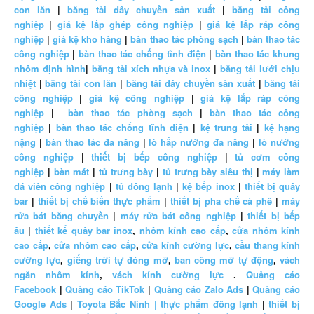
con lăn
|
băng tải dây chuyền sản xuất
|
băng tải công
nghiệp
|
giá kệ lắp ghép công nghiệp
|
giá kệ lắp ráp công
nghiệp
|
giá kệ kho hàng
|
bàn thao tác phòng sạch
|
bàn thao tác
công nghiệp
|
bàn thao tác chống tĩnh điện
|
bàn thao tác khung
nhôm định hình
|
băng tải xích nhựa và inox
|
băng tải lưới chịu
nhiệt
|
băng tải con lăn
|
băng tải dây chuyền sản xuất
|
băng tải
công nghiệp
|
giá kệ công nghiệp
|
giá kệ lắp ráp công
nghiệp
|
bàn thao tác phòng sạch
|
bàn thao tác công
nghiệp
|
bàn thao tác chống tĩnh điện
|
kệ trung tải
|
kệ hạng
nặng
|
bàn thao tác đa năng
|
lò hấp nướng đa năng
|
lò nướng
công nghiệp
|
thiết bị bếp công nghiệp
|
tủ cơm công
nghiệp
|
bàn mát
|
tủ trưng bày
|
tủ trưng bày siêu thị
|
máy làm
đá viên công nghiệp
|
tủ đông lạnh
|
kệ bếp inox
|
thiết bị quầy
bar
|
thiết bị chế biến thực phẩm
|
thiết bị pha chế cà phê
|
máy
rửa bát băng chuyền
|
máy rửa bát công nghiệp
|
thiết bị bếp
âu
|
thiết kế quầy bar inox
,
nhôm kính cao cấp
,
cửa nhôm kính
cao cấp
,
cửa nhôm cao cấp
,
cửa kính cường lực
,
cầu thang kính
cường lực
,
giếng trời tự đóng mở
,
ban công mở tự động
,
vách
ngăn nhôm kính
,
vách kính cường lực
.
Quảng cáo
Facebook
|
Quảng cáo TikTok
|
Quảng cáo Zalo Ads
|
Quảng cáo
Google Ads
|
Toyota Bắc Ninh |
thực phẩm đông lạnh
|
thiết bị