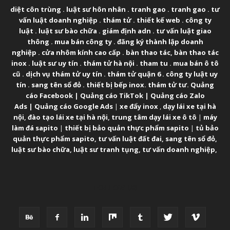
diệt côn trùng
.
luật sư hôn nhân
.
tranh gao
.
tranh gao
.
tư
vấn luật doanh nghiệp
.
thám tử
.
thiết kế web
.
công ty
luật
.
luật sư bào chữa
.
giám định adn
.
tư vấn luật giao
thông
.
mua bán công ty
.
đăng ký thành lập doanh
nghiệp
.
cửa nhôm kính cao cấp
.
bàn thao tác
,
bàn thao tác
inox
.
luật sư uy tín
.
thám tử hà nội
.
tham tu
.
mua bán ô tô
cũ
.
dịch vụ thám tử uy tín
.
thám tử quận 6
.
công ty luật uy
tín
.
sang tên sổ đỏ
.
thiết bị bếp inox
.
thám tử tư
.
Quảng
cáo Facebook
|
Quảng cáo TikTok
|
Quảng cáo Zalo
Ads
|
Quảng cáo Google Ads
|
xe đẩy inox
,
dạy lái xe tại hà
nội
,
đào tạo lái xe tại hà nội
,
trung tâm dạy lái xe ô tô
|
máy
làm đá sapito
|
thiết bị bảo quản thực phẩm sapito
|
tủ bảo
quản thực phẩm sapito
,
tư vấn luật đất đai
,
sang tên sổ đỏ
,
luật sư bào chữa
,
luật sư tranh tụng
,
tư vấn doanh nghiệp
,
FOLLOW US