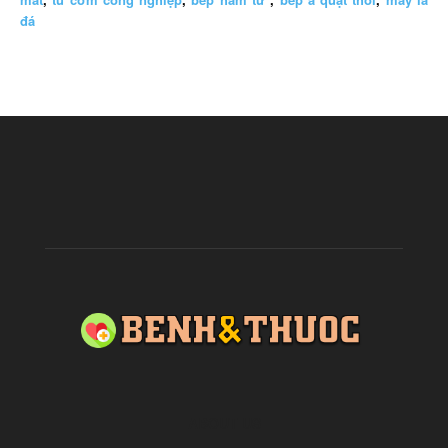
đá
ABOUT US