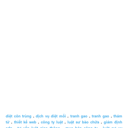
diệt côn trùng
.
dịch vụ diệt mối
.
tranh gao
.
tranh gao
.
thám
tử
.
thiết kế web
.
công ty luật
.
luật sư bào chữa
.
giám định
adn
.
tư vấn luật giao thông
.
mua bán công ty
.
luật sư uy