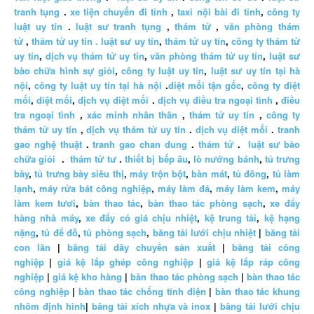
tranh tụng
.
xe tiện chuyến đi tỉnh
,
taxi nội bài đi tỉnh
,
công ty
luật uy tín
.
luật sư tranh tụng
,
thám tử
,
văn phòng thám
tử
,
thám tử uy tín .
luật sư uy tín
,
thám tử uy tín
,
công ty thám tử
uy tín
,
dịch vụ thám tử uy tín
,
văn phòng thám tử uy tín
,
luật sư
bào chữa hình sự giỏi
,
công ty luật uy tín
,
luật sư uy tín tại hà
nội
,
công ty luật uy tín tại hà nội
.
diệt mối tận gốc
,
công ty diệt
mối
,
diệt mối
,
dịch vụ diệt mối
.
dịch vụ điều tra ngoại tình
,
điều
tra ngoại tình
,
xác minh nhân thân
,
thám tử uy tín
,
công ty
thám tử uy tín
,
dịch vụ thám tử uy tín
.
dịch vụ diệt mối
.
tranh
gao nghệ thuật
.
tranh gao chan dung
.
thám tử
.
luật sư bào
chữa giỏi
.
thám tử tư
.
thiết bị bếp âu
,
lò nướng bánh
,
tủ trưng
bày
,
tủ trưng bày siêu thị
,
máy trộn bột
,
bàn mát
,
tủ đông
,
tủ làm
lạnh
,
máy rửa bát công nghiệp
,
máy làm đá
,
máy làm kem
,
máy
làm kem tươi
,
bàn thao tác
,
bàn thao tác phòng sạch
,
xe đẩy
hàng nhà máy
,
xe đẩy có giá chịu nhiệt
,
kệ trung tải
,
kệ hạng
nặng
,
tủ để đồ
,
tủ phòng sạch
,
băng tải lưới chịu nhiệt
|
băng tải
con lăn
|
băng tải dây chuyền sản xuất
|
băng tải công
nghiệp
|
giá kệ lắp ghép công nghiệp
|
giá kệ lắp ráp công
nghiệp
|
giá kệ kho hàng
|
bàn thao tác phòng sạch
|
bàn thao tác
công nghiệp
|
bàn thao tác chống tĩnh điện
|
bàn thao tác khung
nhôm định hình
|
băng tải xích nhựa và inox
|
băng tải lưới chịu