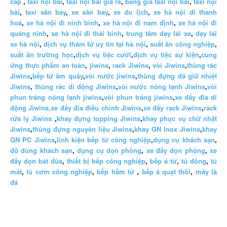
cấp
,
taxi nội bài
,
taxi nội bài giá rẻ
,
bảng giá taxi nội bài
,
taxi nội
bài
,
taxi sân bay
,
xe sân bay
,
xe du lịch
,
xe hà nội đi thanh
hoá
,
xe hà nội đi ninh bình
,
xe hà nội đi nam định
,
xe hà nội đi
quảng ninh
,
xe hà nội đi thái bình
,
trung tâm dạy lái xe
,
dạy lái
xe hà nội
,
dịch vụ thám tử uy tín tại hà nội
,
suất ăn công nghiệp
,
suất ăn trường học
,
dịch vụ tiệc cưới
,
dịch vụ tiệc sự kiện
,
cung
ứng thực phẩm an toàn
,
jiwins
,
rack Jiwins
,
vòi Jiwins
,
thùng rác
Jiwins
,
bếp từ âm quầy
,
vòi nước jiwins
,
thùng đựng đá giữ nhiệt
Jiwins
,
thùng rác di động Jiwins
,
vòi nước nóng lạnh Jiwins
,
vòi
phun tráng nóng lạnh jiwins
,
vòi phun tráng jiwins
,
xe đẩy đĩa di
động Jiwins,
xe đẩy đĩa điều chỉnh Jiwins
,
xe đẩy rack Jiwins
,
rack
rửa ly Jiwins
,
khay đựng topping Jiwins
,
khay phục vụ chữ nhật
Jiwins
,
thùng đựng nguyên liệu Jiwins
,
khay GN Inox Jiwins
,
khay
GN PC Jiwins
,
linh kiện bếp từ công nghiệp
,
dụng cụ khách sạn
,
đồ dùng khách sạn
,
dụng cụ dọn phòng
,
xe đẩy dọn phòng
,
xe
đẩy dọn bát đũa
,
thiết bị bếp công nghiệp
,
bếp á từ
,
tủ đông
,
tủ
mát
,
tủ cơm công nghiệp
,
bếp hầm từ
,
bếp á quạt thổi
,
máy là
đá