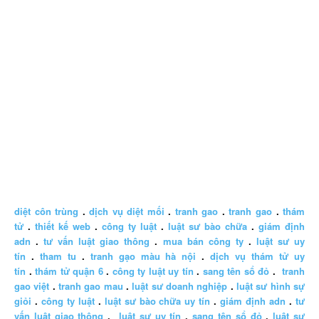
diệt côn trùng
.
dịch vụ diệt mối
.
tranh gao
.
tranh gao
.
thám
tử
.
thiết kế web
.
công ty luật
.
luật sư bào chữa
.
giám định
adn
.
tư vấn luật giao thông
.
mua bán công ty
.
luật sư uy
tín
.
tham tu
.
tranh gạo màu hà nội
.
dịch vụ thám tử uy
tín
.
thám tử quận 6
.
công ty luật uy tín
.
sang tên sổ đỏ
.
tranh
gao việt
.
tranh gao mau
.
luật sư doanh nghiệp
.
luật sư hình sự
giỏi
.
công ty luật
.
luật sư bào chữa uy tín
.
giám định adn
.
tư
vấn luật giao thông
.
luật sư uy tín
.
sang tên sổ đỏ
.
luật sư