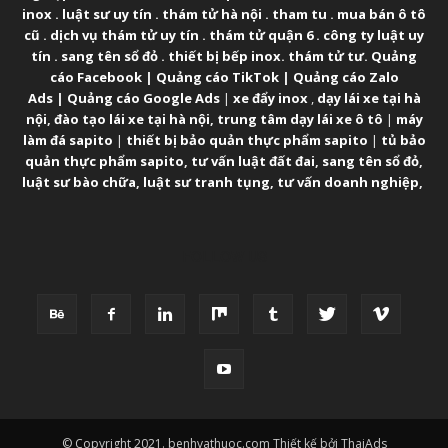
inox
.
luật sư uy tín
.
thám tử hà nội
.
tham tu
.
mua bán ô tô
cũ
.
dịch vụ thám tử uy tín
.
thám tử quận 6
.
công ty luật uy
tín
.
sang tên sổ đỏ
.
thiết bị bếp inox
.
thám tử tư
.
Quảng
cáo Facebook
|
Quảng cáo TikTok
|
Quảng cáo Zalo
Ads
|
Quảng cáo Google Ads
|
xe đẩy inox
,
dạy lái xe tại hà
nội
,
đào tạo lái xe tại hà nội
,
trung tâm dạy lái xe ô tô
|
máy
làm đá sapito
|
thiết bị bảo quản thực phẩm sapito
|
tủ bảo
quản thực phẩm sapito
,
tư vấn luật đất đai
,
sang tên sổ đỏ
,
luật sư bào chữa
,
luật sư tranh tụng
,
tư vấn doanh nghiệp
,
FOLLOW US
© Copyright 2021. benhvathuoc.com Thiết kế bởi ThaiAds