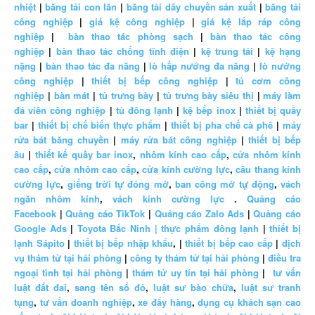
nhiệt
|
băng tải con lăn
|
băng tải dây chuyền sản xuất
|
băng tải
công nghiệp
|
giá kệ công nghiệp
|
giá kệ lắp ráp công
nghiệp
|
bàn thao tác phòng sạch
|
bàn thao tác công
nghiệp
|
bàn thao tác chống tĩnh điện
|
kệ trung tải
|
kệ hạng
nặng
|
bàn thao tác đa năng
|
lò hấp nướng đa năng
|
lò nướng
công nghiệp
|
thiết bị bếp công nghiệp
|
tủ cơm công
nghiệp
|
bàn mát
|
tủ trưng bày
|
tủ trưng bày siêu thị
|
máy làm
đá viên công nghiệp
|
tủ đông lạnh
|
kệ bếp inox
|
thiết bị quầy
bar
|
thiết bị chế biến thực phẩm
|
thiết bị pha chế cà phê
|
máy
rửa bát băng chuyền
|
máy rửa bát công nghiệp
|
thiết bị bếp
âu
|
thiết kế quầy bar inox
,
nhôm kính cao cấp
,
cửa nhôm kính
cao cấp
,
cửa nhôm cao cấp
,
cửa kính cường lực
,
cầu thang kính
cường lực
,
giếng trời tự đóng mở
,
ban công mở tự động
,
vách
ngăn nhôm kính
,
vách kính cường lực
.
Quảng cáo
Facebook
|
Quảng cáo TikTok
|
Quảng cáo Zalo Ads
|
Quảng cáo
Google Ads
|
Toyota Bắc Ninh |
thực phẩm đông lạnh
|
thiết bị
lạnh Sápito
|
thiết bị bếp nhập khẩu
, |
thiết bị bếp cao cấp
|
dịch
vụ thám tử tại hải phòng
|
công ty thám tử tại hải phòng
|
điều tra
ngoại tình tại hải phòng
|
thám tử uy tín tại hải phòng
|
tư vấn
luật đất đai
,
sang tên sổ đỏ
,
luật sư bào chữa
,
luật sư tranh
tụng
,
tư vấn doanh nghiệp
,
xe đẩy hàng
,
dụng cụ khách sạn cao