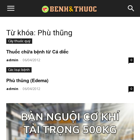
Từ khóa: Phù thũng
Cây thuốc quý
Thuốc chữa bệnh từ Cá diếc
admin
-
06/04/2012
0
Các loại bệnh
Phù thũng (Edema)
admin
-
06/04/2012
0